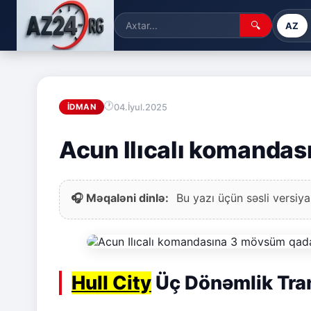
🔍
AZ
04.İyul.2025
İDMAN
Acun Ilıcalı komanda
🎧 Məqaləni dinlə:
Bu yazı üçün səsli versiya
Hull City
Üç Dönəmlik Tran