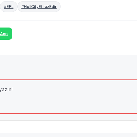
#EFL
#HullCityEtirazEdir
sApp
yazın!