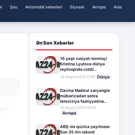
m
Şou
Avtomobil xəbərləri
Siyasət
Avropa
Asia
Ən Son Xəbərlər
16 yaşlı rusiyalı tennisçi
Kristina Lyutova dünya
reytinqində ciddi
irəliləyişə imza atdı
Dünya
04.Avqust.2026 11:06
Davina Makkol xərçənglə
mübarizədən sonra
televiziya fəaliyyətinə
fasilə verir
03.Avqust.2026 00:59
Avropa
ABŞ-da qızılca yayılması:
Son 35 ilin rekord