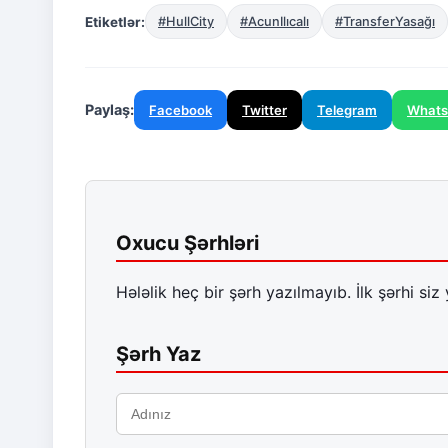
Etiketlər:
#HullCity
#AcunIlıcalı
#TransferYasağı
Paylaş:
Facebook
Twitter
Telegram
What
Oxucu Şərhləri
Hələlik heç bir şərh yazılmayıb. İlk şərhi siz 
Şərh Yaz