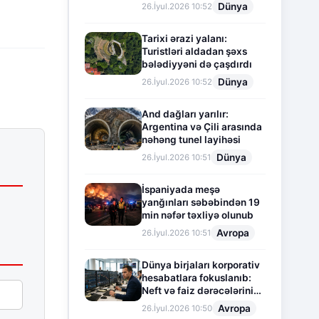
Dünya
26.İyul.2026 10:52
Tarixi ərazi yalanı:
Turistləri aldadan şəxs
bələdiyyəni də çaşdırdı
Dünya
26.İyul.2026 10:52
And dağları yarılır:
Argentina və Çili arasında
nəhəng tunel layihəsi
Dünya
26.İyul.2026 10:51
İspaniyada meşə
yanğınları səbəbindən 19
min nəfər təxliyə olunub
Avropa
26.İyul.2026 10:51
Dünya birjaları korporativ
hesabatlara fokuslanıb:
Neft və faiz dərəcələrinin
təsiri altında cari vəziyyət
Avropa
26.İyul.2026 10:50