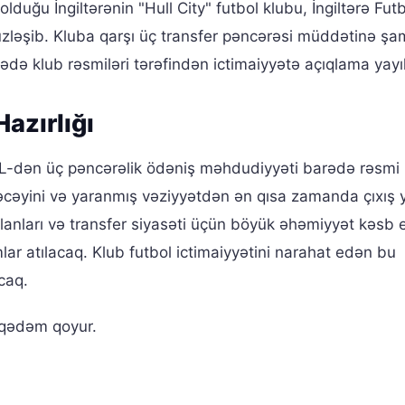
olduğu İngiltərənin "Hull City" futbol klubu, İngiltərə Fut
 üzləşib. Kluba qarşı üç transfer pəncərəsi müddətinə şam
rədə klub rəsmiləri tərəfindən ictimaiyyətə açıqlama yayıl
azırlığı
FL-dən üç pəncərəlik ödəniş məhdudiyyəti barədə rəsmi b
əcəyini və yaranmış vəziyyətdən ən qısa zamanda çıxış 
lanları və transfer siyasəti üçün böyük əhəmiyyət kəsb
lar atılacaq. Klub futbol ictimaiyyətini narahat edən bu
caq.
 qədəm qoyur.