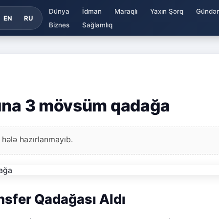
Dünya
İdman
Maraqlı
Yaxın Şərq
Gündə
EN
RU
Biznes
Sağlamlıq
sına 3 mövsüm qadağa
 hələ hazırlanmayıb.
sfer Qadağası Aldı