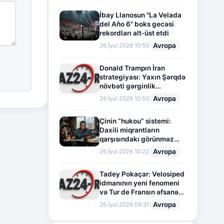
İbay Llanosun "La Velada
del Año 6" boks gecəsi
rekordları alt-üst etdi
Avropa
26.İyul.2026 10:50
Donald Trampın İran
strategiyası: Yaxın Şərqdə
növbəti gərginlik
mərhələsi
Avropa
26.İyul.2026 10:50
Çinin “hukou” sistemi:
Daxili miqrantların
qarşısındakı görünməz
sədd
Avropa
26.İyul.2026 10:22
Tadey Pokaçar: Velosiped
idmanının yeni fenomeni
və Tur de Fransın əfsanəvi
səhifəsi
Avropa
26.İyul.2026 09:31