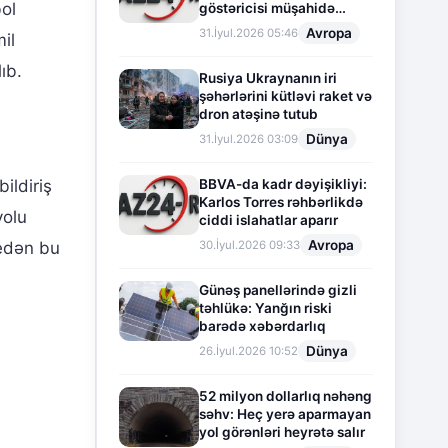
bol
göstəricisi müşahidə
olunur
Avropa
31.İyul.2026 05:46
il
ıb.
Rusiya Ukraynanın iri
şəhərlərini kütləvi raket və
dron atəşinə tutub
Dünya
31.İyul.2026 03:09
BBVA-da kadr dəyişikliyi:
ildiriş
Karlos Torres rəhbərlikdə
yolu
ciddi islahatlar aparır
Avropa
30.İyul.2026 09:33
 edən bu
Günəş panellərində gizli
təhlükə: Yanğın riski
barədə xəbərdarlıq
Dünya
26.İyul.2026 10:52
52 milyon dollarlıq nəhəng
səhv: Heç yerə aparmayan
yol görənləri heyrətə salır