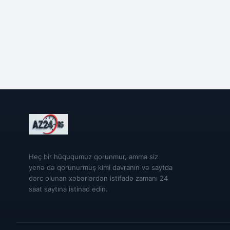
Heç bir hüququmuz qorunmur, amma siz
yenə də qorunurmuş kimi davranın və saytda
dərc olunan xəbərlərdən istifadə zamanı 24
saat saytına istinad edin.