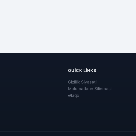
QUICK LINKS
Gizlilik Siyasəti
Məlumatların Silinməsi
Əlaqə