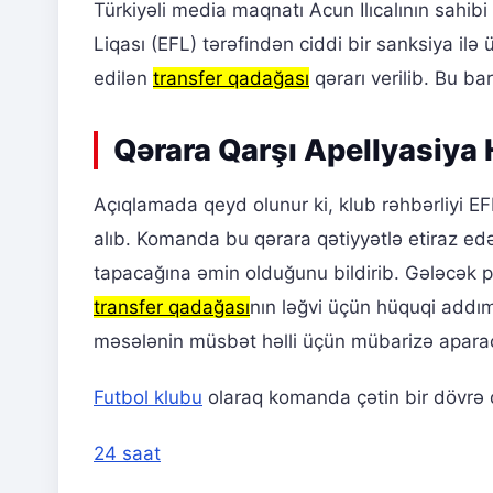
Türkiyəli media maqnatı Acun Ilıcalının sahibi 
Liqası (EFL) tərəfindən ciddi bir sanksiya ilə
edilən
transfer qadağası
qərarı verilib. Bu ba
Qərara Qarşı Apellyasiya H
Açıqlamada qeyd olunur ki, klub rəhbərliyi E
alıb. Komanda bu qərara qətiyyətlə etiraz ed
tapacağına əmin olduğunu bildirib. Gələcək p
transfer qadağası
nın ləğvi üçün hüquqi addım
məsələnin müsbət həlli üçün mübarizə apara
Futbol klubu
olaraq komanda çətin bir dövrə
24 saat