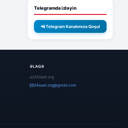
Telegramda izləyin
📲 Telegram Kanalımıza Qoşul
ƏLAQƏ
az24saat.org
24saat.org@gmail.com