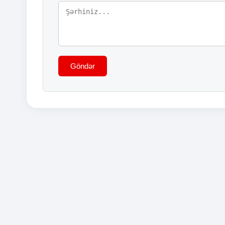
Göndər