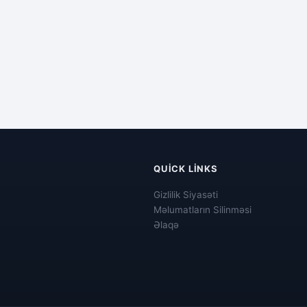
QUICK LINKS
Gizlilik Siyasəti
Məlumatların Silinməsi
Əlaqə