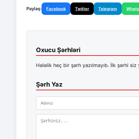
Paylaş:
Facebook
Twitter
Telegram
What
Oxucu Şərhləri
Hələlik heç bir şərh yazılmayıb. İlk şərhi siz 
Şərh Yaz