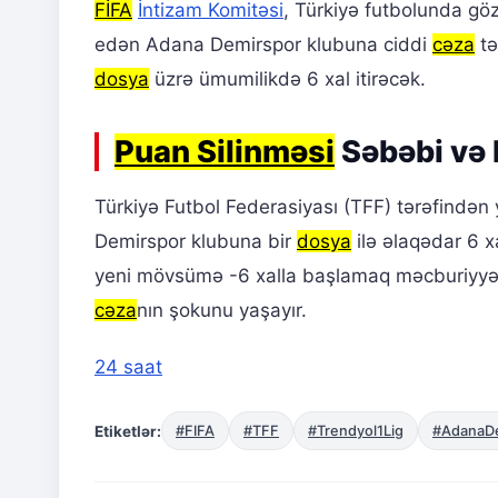
FİFA
İntizam Komitəsi
, Türkiyə futbolunda göz
edən Adana Demirspor klubuna ciddi
cəza
tə
dosya
üzrə ümumilikdə 6 xal itirəcək.
Puan Silinməsi
Səbəbi və 
Türkiyə Futbol Federasiyası (TFF) tərəfində
Demirspor klubuna bir
dosya
ilə əlaqədar 6 x
yeni mövsümə -6 xalla başlamaq məcburiyyəti
cəza
nın şokunu yaşayır.
24 saat
Etiketlər:
#FIFA
#TFF
#Trendyol1Lig
#AdanaD