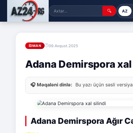
🔍
AZ
09.Avqust.2025
İDMAN
Adana Demirspora xal 
🎧 Məqaləni dinlə:
Bu yazı üçün səsli versiya
Adana Demirspora Ağır C