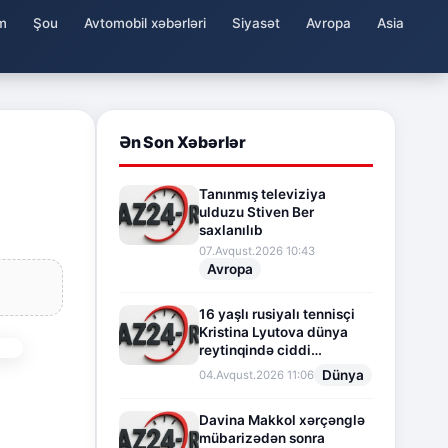
m
Şou
Avtomobil xəbərləri
Siyasət
Avropa
Asia
Ən Son Xəbərlər
Tanınmış televiziya
ulduzu Stiven Ber
saxlanılıb
07.Avqust.2026 10:43
Avropa
16 yaşlı rusiyalı tennisçi
Kristina Lyutova dünya
reytinqində ciddi
irəliləyişə imza atdı
Dünya
04.Avqust.2026 11:06
Davina Makkol xərçənglə
mübarizədən sonra