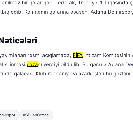
lənilməz bir qərar qəbul edərək, Trendyol 1. Liqasında ç
tbiq edib. Komitənin qərarına əsasən, Adana Demirspor,
Nəticələri
n yayımlanan rəsmi açıqlamada,
FİFA
İntizam Komitəsinin
al silinməsi
cəza
sı verdiyi bildirilib. Bu qərarla Adana De
ndə qalacaq. Klub rəhbərliyi və azarkeşləri bu gözləni
emirspor
#6PuanCezası