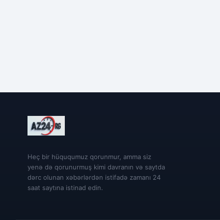
Heç bir hüququmuz qorunmur, amma siz
yenə də qorunurmuş kimi davranın və saytda
dərc olunan xəbərlərdən istifadə zamanı 24
saat saytına istinad edin.