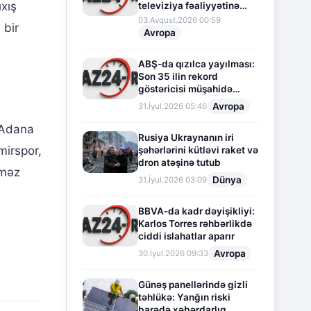
ıxış
televiziya fəaliyyətinə
fasilə verir
03.Avqust.2026 00:59
 bir
Avropa
ABŞ-da qızılca yayılması:
Son 35 ilin rekord
göstəricisi müşahidə
olunur
Avropa
31.İyul.2026 05:46
 Adana
Rusiya Ukraynanın iri
mirspor,
şəhərlərini kütləvi raket və
dron atəşinə tutub
lməz
Dünya
31.İyul.2026 03:09
BBVA-da kadr dəyişikliyi:
Karlos Torres rəhbərlikdə
ciddi islahatlar aparır
Avropa
30.İyul.2026 09:33
Günəş panellərində gizli
təhlükə: Yanğın riski
barədə xəbərdarlıq