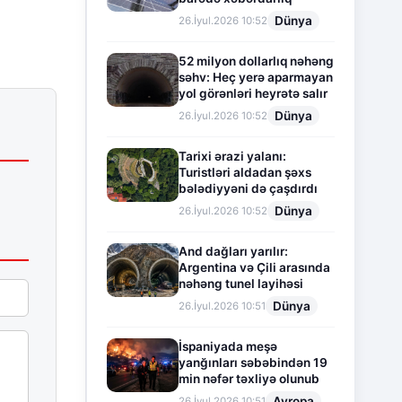
Dünya
26.İyul.2026 10:52
52 milyon dollarlıq nəhəng
səhv: Heç yerə aparmayan
yol görənləri heyrətə salır
Dünya
26.İyul.2026 10:52
Tarixi ərazi yalanı:
Turistləri aldadan şəxs
bələdiyyəni də çaşdırdı
Dünya
26.İyul.2026 10:52
And dağları yarılır:
Argentina və Çili arasında
nəhəng tunel layihəsi
Dünya
26.İyul.2026 10:51
İspaniyada meşə
yanğınları səbəbindən 19
min nəfər təxliyə olunub
Avropa
26.İyul.2026 10:51