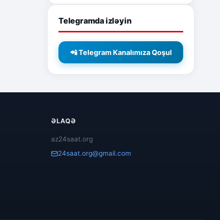
Telegramda izləyin
📲 Telegram Kanalımıza Qoşul
ƏLAQƏ
az24saat.org
24saat.org@gmail.com