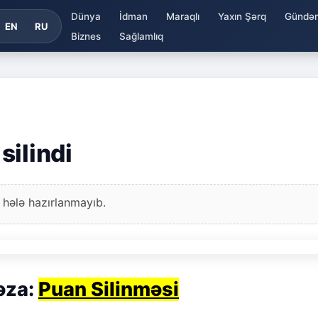
Dünya
İdman
Maraqlı
Yaxın Şərq
Gündə
EN
RU
Biznes
Sağlamlıq
silindi
 hələ hazırlanmayıb.
əza:
Puan Silinməsi