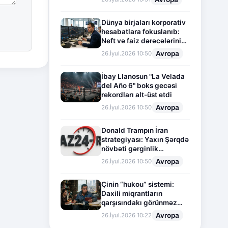
Dünya birjaları korporativ
hesabatlara fokuslanıb:
Neft və faiz dərəcələrinin
təsiri altında cari vəziyyət
Avropa
26.İyul.2026 10:50
İbay Llanosun "La Velada
del Año 6" boks gecəsi
rekordları alt-üst etdi
Avropa
26.İyul.2026 10:50
Donald Trampın İran
strategiyası: Yaxın Şərqdə
növbəti gərginlik
mərhələsi
Avropa
26.İyul.2026 10:50
Çinin “hukou” sistemi:
Daxili miqrantların
qarşısındakı görünməz
sədd
Avropa
26.İyul.2026 10:22