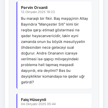
Pərvin Orxanli
12.Oktyabr.2025 18:23
Bu maraqlı bir fikir. Baş məşqçinin Altay
Bayındıra "Mançester Siti" kimi bir
rəqibə qarşı etimad göstərməsi nə
qədər həyəcanvericidir, lakin eyni
zamanda onun bu böyük məsuliyyətin
öhdəsindən necə gələcəyi sual
doğurur. Andre Onananın icarəyə
verilməsi isə qapıçı mövqeyindəki
problemə həll tapmaq məqsədi
daşıyırdı, elə deyilmi? Bəs bu
dəyişikliklər komandaya nə qədər uğr
gətirdi?
Faiq Hüseynli
04.Oktyabr.2025 05:44