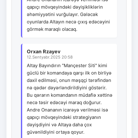
qapıçı mövqeyindəki dəyişikliklərin
əhəmiyyətini vurğulayır. Gələcək
oyunlarda Altayın necə çıxış edəcəyini
görmək maraqlı olacaq.
Orxan Rzayev
12.Sentyabr.2025 20:58
Altay Bayındırın "Mançester Siti" kimi
güclü bir komandaya qarşı ilk on birliyə
daxil edilməsi, onun məşqçi tərəfindən
nə qədər dəyərləndirildiyini göstərir.
Bu qərarın komandanın müdafiə xəttinə
necə təsir edəcəyi maraq doğurur.
Andre Onananın icarəyə verilməsi isə
qapıçı mövqeyindəki strategiyanın
dəyişdiyini və Altaya daha çox
güvənildiyini ortaya qoyur.