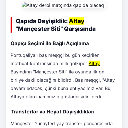
Qapıda Dəyişiklik:
Altay
"Mançester Siti" Qarşısında
Qapıçı Seçimi ilə Bağlı Açıqlama
Portuqaliyalı baş məşqçi bu gün keçirilən
mətbuat konfransında milli qolkiper
Altay
Bayındırın "Mançester Siti" ilə oyunda ilk on
birliyə daxil olacağını bildirdi. Baş məşqçi, "Altay
davam edəcək, çünki buna ehtiyacımız var. Bu,
Altaya olan inamımızın göstəricisidir" dedi.
Transferlər və Heyət Dəyişiklikləri
Mançester Yunayted yay transfer pəncərəsində