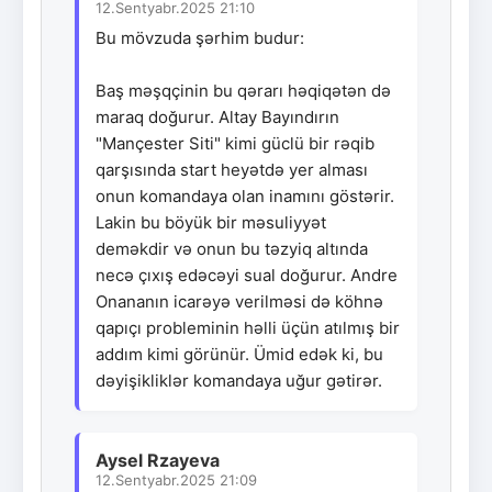
12.Sentyabr.2025 21:10
Bu mövzuda şərhim budur:
Baş məşqçinin bu qərarı həqiqətən də
maraq doğurur. Altay Bayındırın
"Mançester Siti" kimi güclü bir rəqib
qarşısında start heyətdə yer alması
onun komandaya olan inamını göstərir.
Lakin bu böyük bir məsuliyyət
deməkdir və onun bu təzyiq altında
necə çıxış edəcəyi sual doğurur. Andre
Onananın icarəyə verilməsi də köhnə
qapıçı probleminin həlli üçün atılmış bir
addım kimi görünür. Ümid edək ki, bu
dəyişikliklər komandaya uğur gətirər.
Aysel Rzayeva
12.Sentyabr.2025 21:09