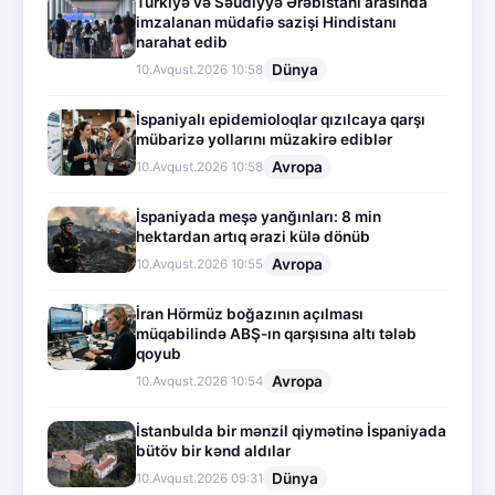
Türkiyə və Səudiyyə Ərəbistanı arasında
imzalanan müdafiə sazişi Hindistanı
narahat edib
Dünya
10.Avqust.2026 10:58
İspaniyalı epidemioloqlar qızılcaya qarşı
mübarizə yollarını müzakirə ediblər
Avropa
10.Avqust.2026 10:58
İspaniyada meşə yanğınları: 8 min
hektardan artıq ərazi külə dönüb
Avropa
10.Avqust.2026 10:55
İran Hörmüz boğazının açılması
müqabilində ABŞ-ın qarşısına altı tələb
qoyub
Avropa
10.Avqust.2026 10:54
İstanbulda bir mənzil qiymətinə İspaniyada
bütöv bir kənd aldılar
Dünya
10.Avqust.2026 09:31