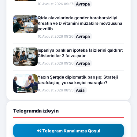
Avropa
10.Avqust.2026 09:27
Qida əlavələrində gender bərabərsizliyi:
Kreatin və D vitamini müzakirə mövzusuna
çevrilib
Avropa
10.Avqust.2026 09:26
İspaniya bankları ipoteka faizlərini qaldırır:
Göstəricilər 3 faizə çatır
Avropa
10.Avqust.2026 09:26
Yaxın Şərqdə diplomatik barışıq: Strateji
tərəfdaşlıq, yoxsa keçici maraqlar?
Asia
10.Avqust.2026 08:35
Telegramda izləyin
📲 Telegram Kanalımıza Qoşul