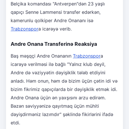
Belçika komandası "Antverpen"dən 23 yaşlı
qapıçı Senne Lammensi transfer edərkən,
kamerunlu qolkiper Andre Onananı isə
Trabzonspor
a icarəyə verib.
Andre Onana Transferinə Reaksiya
Baş məşqçi Andre Onananın
Trabzonspor
a
icarəyə verilməsi ilə bağlı "Yalnız klub deyil,
Andre də vəziyyətin dəyişiklik tələb etdiyini
anladı. Həm onun, həm də bizim üçün çətin idi və
bizim fikrimiz qapıçılarda bir dəyişiklik etmək idi.
Andre Onana üçün ən yaxşısını arzu edirəm.
Bəzən səviyyənizə qayıtmaq üçün mühiti
dəyişdirməniz lazımdır" şəklində fikirlərini ifadə
etdi.