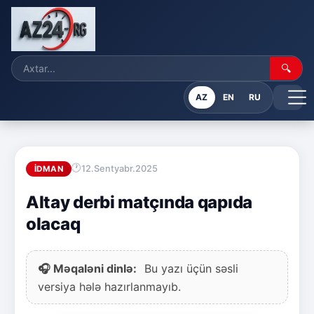
🔍
AZ
EN
RU
12.Sentyabr.2025
İDMAN
Altay derbi matçında qapıda
olacaq
🎧 Məqaləni dinlə:
Bu yazı üçün səsli
versiya hələ hazırlanmayıb.