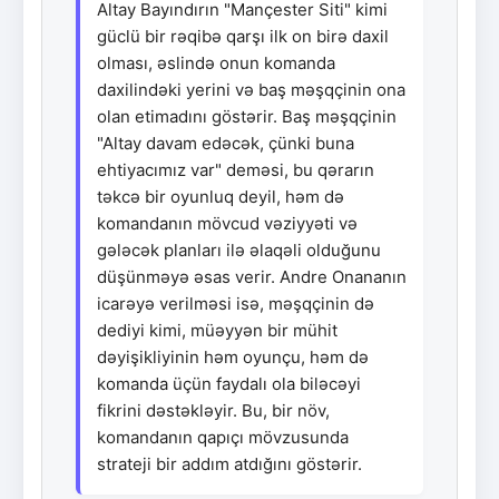
Altay Bayındırın "Mançester Siti" kimi
güclü bir rəqibə qarşı ilk on birə daxil
olması, əslində onun komanda
daxilindəki yerini və baş məşqçinin ona
olan etimadını göstərir. Baş məşqçinin
"Altay davam edəcək, çünki buna
ehtiyacımız var" deməsi, bu qərarın
təkcə bir oyunluq deyil, həm də
komandanın mövcud vəziyyəti və
gələcək planları ilə əlaqəli olduğunu
düşünməyə əsas verir. Andre Onananın
icarəyə verilməsi isə, məşqçinin də
dediyi kimi, müəyyən bir mühit
dəyişikliyinin həm oyunçu, həm də
komanda üçün faydalı ola biləcəyi
fikrini dəstəkləyir. Bu, bir növ,
komandanın qapıçı mövzusunda
strateji bir addım atdığını göstərir.