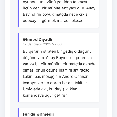
oyunçunun özünü yenidən tapması
üçün yeni bir mühitə ehtiyacı olur. Altay
Bayındırın böyük matçda necə çıxış
edəcəyini görmək maraqlı olacaq.
Əhməd Ziyadli
12.Sentyabr.2025 22:06
Bu qərarın strateji bir gediş olduğunu
düşünürəm. Altay Bayındırın potensialı
var və bu cür mühüm bir matçda qapıda
olması onun özünə inamını artıracaq.
Lakin, baş məşqçinin Andre Onananı
icarəyə vermə qərarı bir az risklidir.
Ümid edək ki, bu dəyişikliklər
komandaya uğur gətirər.
Fəridə Əhmədli