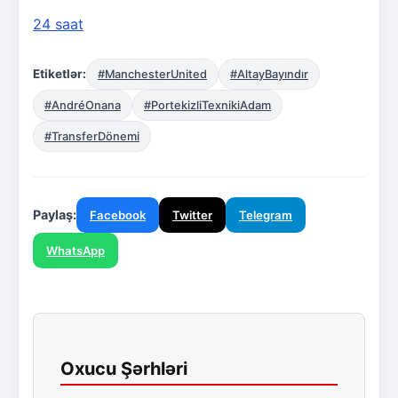
24 saat
Etiketlər:
#ManchesterUnited
#AltayBayındır
#AndréOnana
#PortekizliTexnikiAdam
#TransferDönemi
Paylaş:
Facebook
Twitter
Telegram
WhatsApp
Oxucu Şərhləri