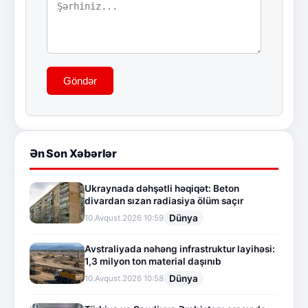
Göndər
Ən Son Xəbərlər
Ukraynada dəhşətli həqiqət: Beton
divardan sızan radiasiya ölüm saçır
Dünya
10.Avqust.2026 10:59
Avstraliyada nəhəng infrastruktur layihəsi:
1,3 milyon ton material daşınıb
Dünya
10.Avqust.2026 10:58