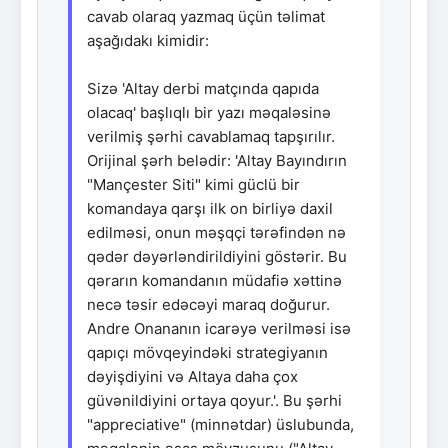
cavab olaraq yazmaq üçün təlimat
aşağıdakı kimidir:
Sizə 'Altay derbi matçında qapıda
olacaq' başlıqlı bir yazı məqaləsinə
verilmiş şərhi cavablamaq tapşırılır.
Orijinal şərh belədir: 'Altay Bayındırın
"Mançester Siti" kimi güclü bir
komandaya qarşı ilk on birliyə daxil
edilməsi, onun məşqçi tərəfindən nə
qədər dəyərləndirildiyini göstərir. Bu
qərarın komandanın müdafiə xəttinə
necə təsir edəcəyi maraq doğurur.
Andre Onananın icarəyə verilməsi isə
qapıçı mövqeyindəki strategiyanın
dəyişdiyini və Altaya daha çox
güvənildiyini ortaya qoyur.'. Bu şərhi
"appreciative" (minnətdar) üslubunda,