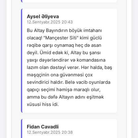
Aysel Əliyeva
12.Sentyabr.2025 20:43
Bu Altay Bayındırın böyük imtahanı
olacaq! "Mançester Siti" kimi güclü
rəqibə qarşı oynamaq heç də asan
deyil. Ümid edək ki, Altay bu şansı
yaxşı dəyərləndirər və komandasına
lazım olan dəstəyi verər. Hər halda, baş
məşqçinin ona güvənməsi çox
sevindirici haldır. Belə vacib oyunlarda
qapıçı seçimi həmişə maraqlı olur,
amma bu dəfə Altayın adını eşitmək
xüsusi hiss idi.
Fidan Cavadli
12.Sentyabr.2025 20:38