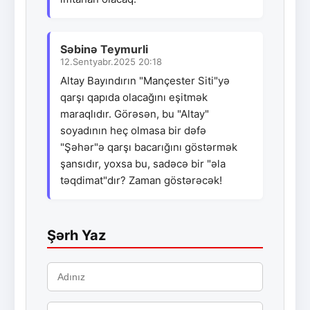
Səbinə Teymurli
12.Sentyabr.2025 20:18
Altay Bayındırın "Mançester Siti"yə
qarşı qapıda olacağını eşitmək
maraqlıdır. Görəsən, bu "Altay"
soyadının heç olmasa bir dəfə
"Şəhər"ə qarşı bacarığını göstərmək
şansıdır, yoxsa bu, sadəcə bir "əla
təqdimat"dır? Zaman göstərəcək!
Şərh Yaz