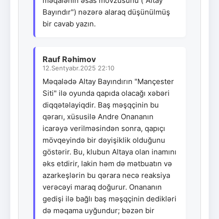
məqalənin əsas mövzusunu ("Altay
Bayındır") nəzərə alaraq düşünülmüş
bir cavab yazın.
Rauf Rəhimov
12.Sentyabr.2025 22:10
Məqalədə Altay Bayındırın "Mançester
Siti" ilə oyunda qapıda olacağı xəbəri
diqqətəlayiqdir. Baş məşqçinin bu
qərarı, xüsusilə Andre Onananın
icarəyə verilməsindən sonra, qapıçı
mövqeyində bir dəyişiklik olduğunu
göstərir. Bu, klubun Altaya olan inamını
əks etdirir, lakin həm də mətbuatın və
azarkeşlərin bu qərara necə reaksiya
verəcəyi maraq doğurur. Onananın
gedişi ilə bağlı baş məşqçinin dedikləri
də məqama uyğundur; bəzən bir