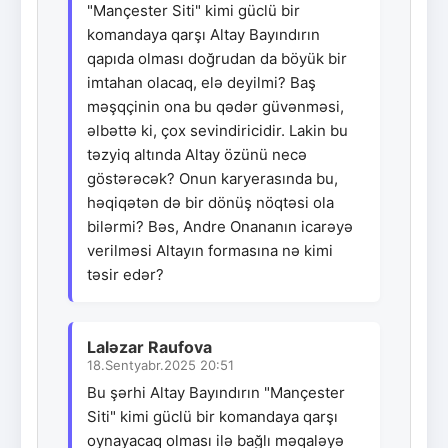
"Mançester Siti" kimi güclü bir
komandaya qarşı Altay Bayındırın
qapıda olması doğrudan da böyük bir
imtahan olacaq, elə deyilmi? Baş
məşqçinin ona bu qədər güvənməsi,
əlbəttə ki, çox sevindiricidir. Lakin bu
təzyiq altında Altay özünü necə
göstərəcək? Onun karyerasında bu,
həqiqətən də bir dönüş nöqtəsi ola
bilərmi? Bəs, Andre Onananın icarəyə
verilməsi Altayın formasına nə kimi
təsir edər?
Laləzar Raufova
18.Sentyabr.2025 20:51
Bu şərhi Altay Bayındırın "Mançester
Siti" kimi güclü bir komandaya qarşı
oynayacaq olması ilə bağlı məqaləyə