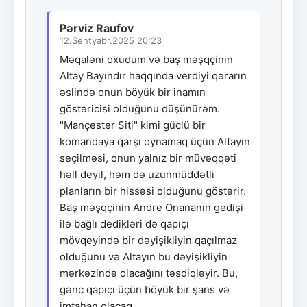
Pərviz Raufov
12.Sentyabr.2025 20:23
Məqaləni oxudum və baş məşqçinin
Altay Bayındır haqqında verdiyi qərarın
əslində onun böyük bir inamın
göstəricisi olduğunu düşünürəm.
"Mançester Siti" kimi güclü bir
komandaya qarşı oynamaq üçün Altayın
seçilməsi, onun yalnız bir müvəqqəti
həll deyil, həm də uzunmüddətli
planların bir hissəsi olduğunu göstərir.
Baş məşqçinin Andre Onananın gedişi
ilə bağlı dedikləri də qapıçı
mövqeyində bir dəyişikliyin qaçılmaz
olduğunu və Altayın bu dəyişikliyin
mərkəzində olacağını təsdiqləyir. Bu,
gənc qapıçı üçün böyük bir şans və
imtahan olacaq.