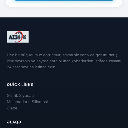
Heç bir hüququmuz qorunmur, amma siz yenə də qorunurmuş
kimi davranın və saytda dərc olunan xəbərlərdən istifadə zamanı
24 saat saytına istinad edin.
QUICK LINKS
Gizlilik Siyasəti
Məlumatların Silinməsi
Əlaqə
ƏLAQƏ