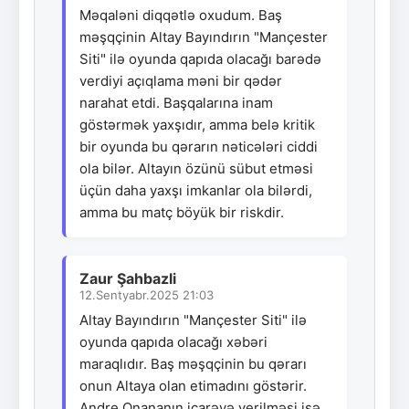
Məqaləni diqqətlə oxudum. Baş
məşqçinin Altay Bayındırın "Mançester
Siti" ilə oyunda qapıda olacağı barədə
verdiyi açıqlama məni bir qədər
narahat etdi. Başqalarına inam
göstərmək yaxşıdır, amma belə kritik
bir oyunda bu qərarın nəticələri ciddi
ola bilər. Altayın özünü sübut etməsi
üçün daha yaxşı imkanlar ola bilərdi,
amma bu matç böyük bir riskdir.
Zaur Şahbazli
12.Sentyabr.2025 21:03
Altay Bayındırın "Mançester Siti" ilə
oyunda qapıda olacağı xəbəri
maraqlıdır. Baş məşqçinin bu qərarı
onun Altaya olan etimadını göstərir.
Andre Onananın icarəyə verilməsi isə