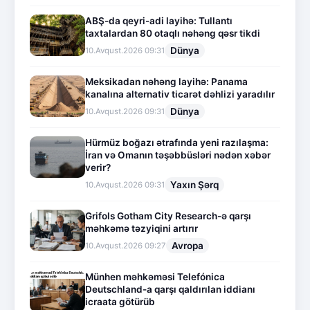
ABŞ-da qeyri-adi layihə: Tullantı
taxtalardan 80 otaqlı nəhəng qəsr tikdi
Dünya
10.Avqust.2026 09:31
Meksikadan nəhəng layihə: Panama
kanalına alternativ ticarət dəhlizi yaradılır
Dünya
10.Avqust.2026 09:31
Hürmüz boğazı ətrafında yeni razılaşma:
İran və Omanın təşəbbüsləri nədən xəbər
verir?
Yaxın Şərq
10.Avqust.2026 09:31
Grifols Gotham City Research-ə qarşı
məhkəmə təzyiqini artırır
Avropa
10.Avqust.2026 09:27
Münhen məhkəməsi Telefónica
Deutschland-a qarşı qaldırılan iddianı
icraata götürüb