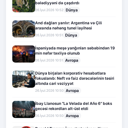
bələdiyyəni də çaşdırdı
Dünya
26.İyul.2026 10:52
And dağları yarılır: Argentina və Çili
arasında nəhəng tunel layihəsi
Dünya
26.İyul.2026 10:51
İspaniyada meşə yanğınları səbəbindən 19
min nəfər təxliyə olunub
Avropa
26.İyul.2026 10:51
Dünya birjaları korporativ hesabatlara
fokuslanıb: Neft və faiz dərəcələrinin təsiri
altında cari vəziyyət
Avropa
26.İyul.2026 10:50
İbay Llanosun "La Velada del Año 6" boks
gecəsi rekordları alt-üst etdi
Avropa
26.İyul.2026 10:50