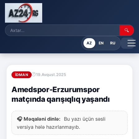
🔍
AZ
EN
RU
19.Avqust.2025
İDMAN
Amedspor-Erzurumspor
matçında qarışıqlıq yaşandı
🎧 Məqaləni dinlə:
Bu yazı üçün səsli
versiya hələ hazırlanmayıb.