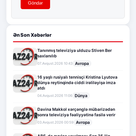
Göndər
Ən Son Xəbərlər
Tanınmış televiziya ulduzu Stiven Ber
saxlanılıb
Avropa
07.Avqust.2026 10:43
16 yaşlı rusiyalı tennisçi Kristina Lyutova
dünya reytinqində ciddi irəliləyişə imza
atdı
Dünya
04.Avqust.2026 11:06
Davina Makkol xərçənglə mübarizədən
sonra televiziya fəaliyyətinə fasilə verir
Avropa
03.Avqust.2026 00:59