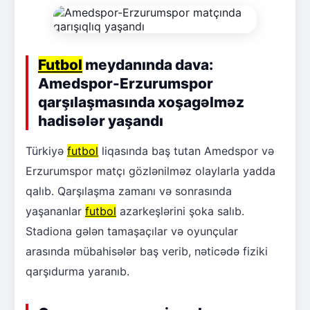
Futbol
meydanında dava:
Amedspor-Erzurumspor
qarşılaşmasında xoşagəlməz
hadisələr yaşandı
Türkiyə
futbol
liqasında baş tutan Amedspor və
Erzurumspor matçı gözlənilməz olaylarla yadda
qalıb. Qarşılaşma zamanı və sonrasında
yaşananlar
futbol
azarkeşlərini şoka salıb.
Stadiona gələn tamaşaçılar və oyunçular
arasında mübahisələr baş verib, nəticədə fiziki
qarşıdurma yaranıb.