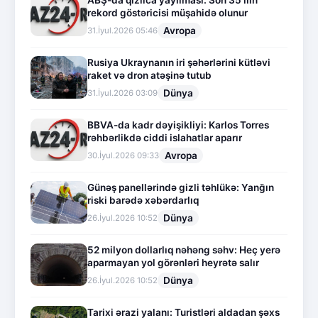
ABŞ-da qızılca yayılması: Son 35 ilin
rekord göstəricisi müşahidə olunur
Avropa
31.İyul.2026 05:46
Rusiya Ukraynanın iri şəhərlərini kütləvi
raket və dron atəşinə tutub
Dünya
31.İyul.2026 03:09
BBVA-da kadr dəyişikliyi: Karlos Torres
rəhbərlikdə ciddi islahatlar aparır
Avropa
30.İyul.2026 09:33
Günəş panellərində gizli təhlükə: Yanğın
riski barədə xəbərdarlıq
Dünya
26.İyul.2026 10:52
52 milyon dollarlıq nəhəng səhv: Heç yerə
aparmayan yol görənləri heyrətə salır
Dünya
26.İyul.2026 10:52
Tarixi ərazi yalanı: Turistləri aldadan şəxs