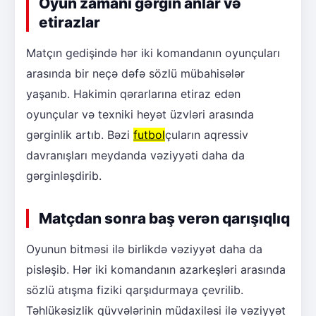
Oyun zamanı gərgin anlar və
etirazlar
Matçın gedişində hər iki komandanın oyunçuları
arasında bir neçə dəfə sözlü mübahisələr
yaşanıb. Hakimin qərarlarına etiraz edən
oyunçular və texniki heyət üzvləri arasında
gərginlik artıb. Bəzi
futbol
çuların aqressiv
davranışları meydanda vəziyyəti daha da
gərginləşdirib.
Matçdan sonra baş verən qarışıqlıq
Oyunun bitməsi ilə birlikdə vəziyyət daha da
pisləşib. Hər iki komandanın azarkeşləri arasında
sözlü atışma fiziki qarşıdurmaya çevrilib.
Təhlükəsizlik qüvvələrinin müdaxiləsi ilə vəziyyət