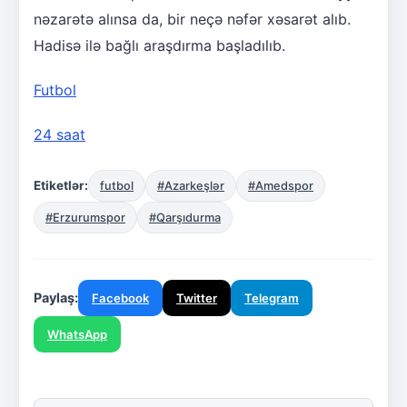
nəzarətə alınsa da, bir neçə nəfər xəsarət alıb.
Hadisə ilə bağlı araşdırma başladılıb.
Futbol
24 saat
Etiketlər:
futbol
#Azarkeşlər
#Amedspor
#Erzurumspor
#Qarşıdurma
Paylaş:
Facebook
Twitter
Telegram
WhatsApp