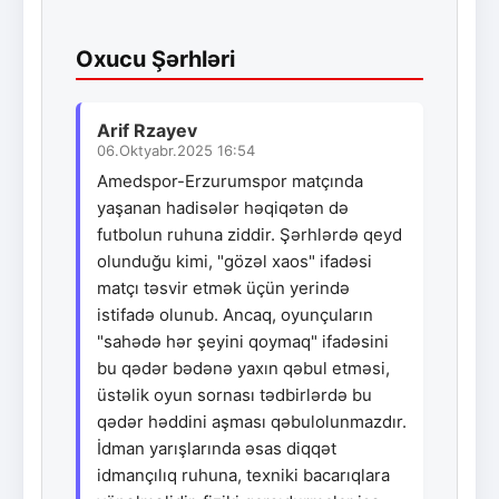
Oxucu Şərhləri
Arif Rzayev
06.Oktyabr.2025 16:54
Amedspor-Erzurumspor matçında
yaşanan hadisələr həqiqətən də
futbolun ruhuna ziddir. Şərhlərdə qeyd
olunduğu kimi, "gözəl xaos" ifadəsi
matçı təsvir etmək üçün yerində
istifadə olunub. Ancaq, oyunçuların
"sahədə hər şeyini qoymaq" ifadəsini
bu qədər bədənə yaxın qəbul etməsi,
üstəlik oyun sornası tədbirlərdə bu
qədər həddini aşması qəbulolunmazdır.
İdman yarışlarında əsas diqqət
idmançılıq ruhuna, texniki bacarıqlara