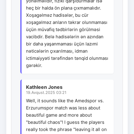
yönəlməlidir, fiziki qarşıdurmalar isə
heç bir halda ön plana çıxmamalıdır.
Xoşagəlməz hadisələr, bu cür
xoşagəlməz anların təkrar olunmaması
üçün müvafiq tədbirlərin görülməsi
vacibdir. Belə hadisələrin ən azından
bir daha yaşanmaması üçün lazımi
nəticələrin çıxarılması, idman
ictimaiyyəti tərəfindən tənqid olunması
gərəkir.
Kathleen Jones
19.Avqust.2025 03:21
Well, it sounds like the Amedspor vs.
Erzurumspor match was less about
beautiful game and more about
"beautiful chaos"! I guess the players
really took the phrase "leaving it all on