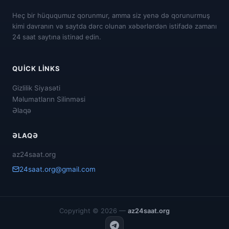
Heç bir hüququmuz qorunmur, amma siz yenə də qorunurmuş
kimi davranın və saytda dərc olunan xəbərlərdən istifadə zamanı
24 saat saytına istinad edin.
QUICK LINKS
Gizlilik Siyasəti
Məlumatların Silinməsi
Əlaqə
ƏLAQƏ
az24saat.org
24saat.org@gmail.com
Copyright © 2026 —
az24saat.org