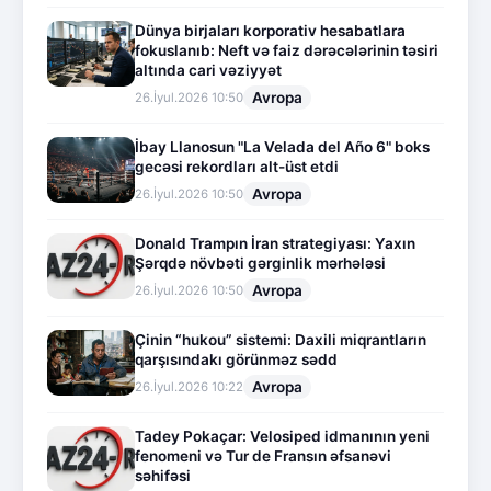
Dünya birjaları korporativ hesabatlara
fokuslanıb: Neft və faiz dərəcələrinin təsiri
altında cari vəziyyət
Avropa
26.İyul.2026 10:50
İbay Llanosun "La Velada del Año 6" boks
gecəsi rekordları alt-üst etdi
Avropa
26.İyul.2026 10:50
Donald Trampın İran strategiyası: Yaxın
Şərqdə növbəti gərginlik mərhələsi
Avropa
26.İyul.2026 10:50
Çinin “hukou” sistemi: Daxili miqrantların
qarşısındakı görünməz sədd
Avropa
26.İyul.2026 10:22
Tadey Pokaçar: Velosiped idmanının yeni
fenomeni və Tur de Fransın əfsanəvi
səhifəsi