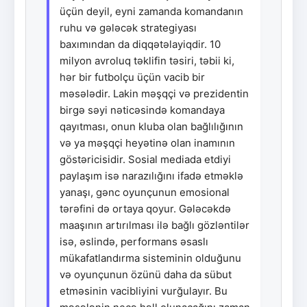
üçün deyil, eyni zamanda komandanın
ruhu və gələcək strategiyası
baxımından da diqqətəlayiqdir. 10
milyon avroluq təklifin təsiri, təbii ki,
hər bir futbolçu üçün vacib bir
məsələdir. Lakin məşqçi və prezidentin
birgə səyi nəticəsində komandaya
qayıtması, onun kluba olan bağlılığının
və ya məşqçi heyətinə olan inamının
göstəricisidir. Sosial mediada etdiyi
paylaşım isə narazılığını ifadə etməklə
yanaşı, gənc oyunçunun emosional
tərəfini də ortaya qoyur. Gələcəkdə
maaşının artırılması ilə bağlı gözləntilər
isə, əslində, performans əsaslı
mükafatlandırma sisteminin olduğunu
və oyunçunun özünü daha da sübut
etməsinin vacibliyini vurğulayır. Bu