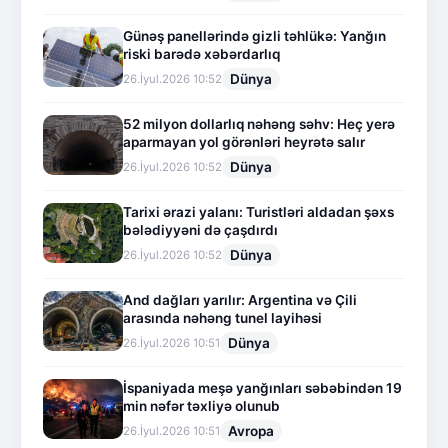
Günəş panellərində gizli təhlükə: Yanğın
riski barədə xəbərdarlıq
Dünya
26.İyul.2026 10:52
52 milyon dollarlıq nəhəng səhv: Heç yerə
aparmayan yol görənləri heyrətə salır
Dünya
26.İyul.2026 10:52
Tarixi ərazi yalanı: Turistləri aldadan şəxs
bələdiyyəni də çaşdırdı
Dünya
26.İyul.2026 10:52
And dağları yarılır: Argentina və Çili
arasında nəhəng tunel layihəsi
Dünya
26.İyul.2026 10:51
İspaniyada meşə yanğınları səbəbindən 19
min nəfər təxliyə olunub
Avropa
26.İyul.2026 10:51