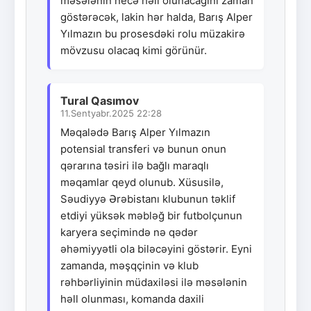
məsələnin necə həll olunacağını zaman
göstərəcək, lakin hər halda, Barış Alper
Yılmazın bu prosesdəki rolu müzakirə
mövzusu olacaq kimi görünür.
Tural Qasımov
11.Sentyabr.2025 22:28
Məqalədə Barış Alper Yılmazın
potensial transferi və bunun onun
qərarına təsiri ilə bağlı maraqlı
məqamlar qeyd olunub. Xüsusilə,
Səudiyyə Ərəbistanı klubunun təklif
etdiyi yüksək məbləğ bir futbolçunun
karyera seçimində nə qədər
əhəmiyyətli ola biləcəyini göstərir. Eyni
zamanda, məşqçinin və klub
rəhbərliyinin müdaxiləsi ilə məsələnin
həll olunması, komanda daxili