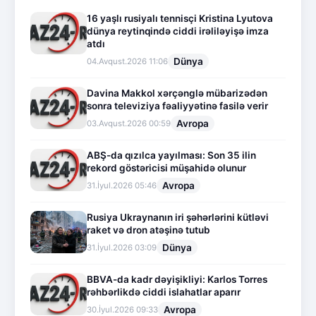
16 yaşlı rusiyalı tennisçi Kristina Lyutova
dünya reytinqində ciddi irəliləyişə imza
atdı
Dünya
04.Avqust.2026 11:06
Davina Makkol xərçənglə mübarizədən
sonra televiziya fəaliyyətinə fasilə verir
Avropa
03.Avqust.2026 00:59
ABŞ-da qızılca yayılması: Son 35 ilin
rekord göstəricisi müşahidə olunur
Avropa
31.İyul.2026 05:46
Rusiya Ukraynanın iri şəhərlərini kütləvi
raket və dron atəşinə tutub
Dünya
31.İyul.2026 03:09
BBVA-da kadr dəyişikliyi: Karlos Torres
rəhbərlikdə ciddi islahatlar aparır
Avropa
30.İyul.2026 09:33