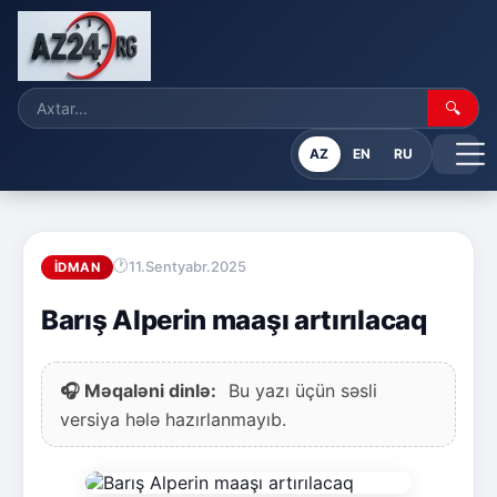
🔍
AZ
EN
RU
11.Sentyabr.2025
İDMAN
Barış Alperin maaşı artırılacaq
🎧 Məqaləni dinlə:
Bu yazı üçün səsli
versiya hələ hazırlanmayıb.