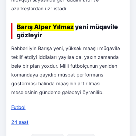
azarkeşlərdən üzr istədi.
Barış Alper Yılmaz
yeni müqavilə
gözləyir
Rəhbərliyin Barışa yeni, yüksək maaşlı müqavilə
təklif etdiyi iddiaları yayılsa da, yaxın zamanda
belə bir plan yoxdur. Milli futbolçunun yenidən
komandaya qayıdıb müsbət performans
göstərməsi halında maaşının artırılması
məsələsinin gündəmə gələcəyi öyrənilib.
Futbol
24 saat