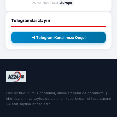
Avropa
26.İyul.2026 09:31
Telegramda izləyin
📲 Telegram Kanalımıza Qoşul
Heç bir hüququmuz qorunmur, amma siz yenə də qorunurmuş
kimi davranın və saytda dərc olunan xəbərlərdən istifadə zamanı
24 saat saytına istinad edin.