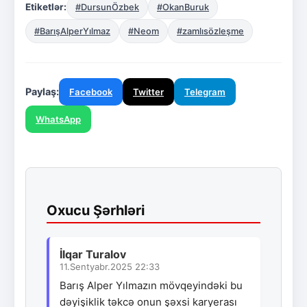
Etiketlər:
#DursunÖzbek
#OkanBuruk
#BarışAlperYılmaz
#Neom
#zamlısözleşme
Paylaş:
Facebook
Twitter
Telegram
WhatsApp
Oxucu Şərhləri
İlqar Turalov
11.Sentyabr.2025 22:33
Barış Alper Yılmazın mövqeyindəki bu
dəyişiklik təkcə onun şəxsi karyerası