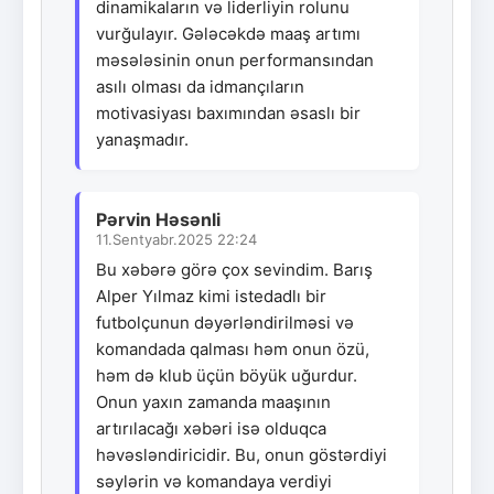
dinamikaların və liderliyin rolunu
vurğulayır. Gələcəkdə maaş artımı
məsələsinin onun performansından
asılı olması da idmançıların
motivasiyası baxımından əsaslı bir
yanaşmadır.
Pərvin Həsənli
11.Sentyabr.2025 22:24
Bu xəbərə görə çox sevindim. Barış
Alper Yılmaz kimi istedadlı bir
futbolçunun dəyərləndirilməsi və
komandada qalması həm onun özü,
həm də klub üçün böyük uğurdur.
Onun yaxın zamanda maaşının
artırılacağı xəbəri isə olduqca
həvəsləndiricidir. Bu, onun göstərdiyi
səylərin və komandaya verdiyi