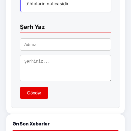
töhfələrin nəticəsidir.
Şərh Yaz
Göndər
Ən Son Xəbərlər