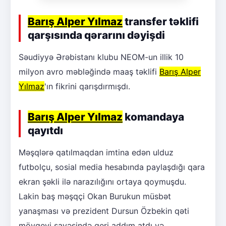
Barış Alper Yılmaz
transfer təklifi
qarşısında qərarını dəyişdi
Səudiyyə Ərəbistanı klubu NEOM-un illik 10
milyon avro məbləğində maaş təklifi
Barış Alper
Yılmaz
'ın fikrini qarışdırmışdı.
Barış Alper Yılmaz
komandaya
qayıtdı
Məşqlərə qatılmaqdan imtina edən ulduz
futbolçu, sosial media hesabında paylaşdığı qara
ekran şəkli ilə narazılığını ortaya qoymuşdu.
Lakin baş məşqçi Okan Burukun müsbət
yanaşması və prezident Dursun Özbekin qəti
mövqeyi sayəsində geri addım atdı və