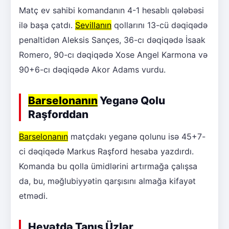
Matç ev sahibi komandanın 4-1 hesablı qələbəsi
ilə başa çatdı.
Sevillanın
qollarını 13-cü dəqiqədə
penaltidən Aleksis Sançes, 36-cı dəqiqədə İsaak
Romero, 90-cı dəqiqədə Xose Angel Karmona və
90+6-cı dəqiqədə Akor Adams vurdu.
Barselonanın
Yeganə Qolu
Raşforddan
Barselonanın
matçdakı yeganə qolunu isə 45+7-
ci dəqiqədə Markus Raşford hesaba yazdırdı.
Komanda bu qolla ümidlərini artırmağa çalışsa
da, bu, məğlubiyyətin qarşısını almağa kifayət
etmədi.
Heyətdə Tanış Üzlər