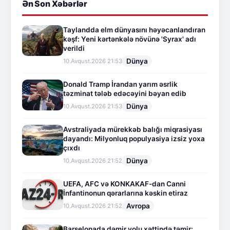
Ən Son Xəbərlər
Taylandda elm dünyasını həyəcanlandıran
kəşf: Yeni kərtənkələ növünə 'Syrax' adı
verildi
Dünya
10.Avqust.2026 21:53
Donald Tramp İrandan yarım əsrlik
təzminat tələb edəcəyini bəyan edib
Dünya
10.Avqust.2026 21:53
Avstraliyada mürekkəb balığı miqrasiyası
dayandı: Milyonluq populyasiya izsiz yoxa
çıxdı
Dünya
10.Avqust.2026 21:52
UEFA, AFC və KONKAKAF-dan Canni
İnfantinonun qərarlarına kəskin etiraz
Avropa
10.Avqust.2026 21:52
Barselonada dəmir yolu xəttində təmir: