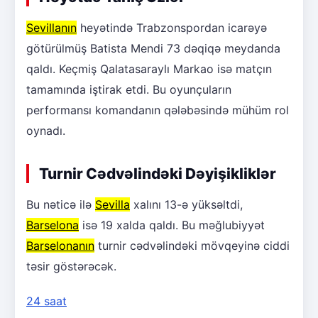
Sevillanın
heyətində Trabzonspordan icarəyə
götürülmüş Batista Mendi 73 dəqiqə meydanda
qaldı. Keçmiş Qalatasaraylı Markao isə matçın
tamamında iştirak etdi. Bu oyunçuların
performansı komandanın qələbəsində mühüm rol
oynadı.
Turnir Cədvəlindəki Dəyişikliklər
Bu nəticə ilə
Sevilla
xalını 13-ə yüksəltdi,
Barselona
isə 19 xalda qaldı. Bu məğlubiyyət
Barselonanın
turnir cədvəlindəki mövqeyinə ciddi
təsir göstərəcək.
24 saat