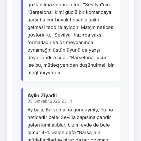
gözlənilməz nəticə oldu. "Sevilya"nın
"Barselona" kimi güclü bir komandaya
qarşı bu cür böyük hesabla qalib
gəlməsi təqdirəlayiqdir. Matçın nəticəsi
göstərir ki, "Sevilya" hazırda yaxşı
formadadır və öz meydanında
oynamağın üstünlüyünü də yaxşı
dəyərləndirə bildi. "Barselona" üçün
isə bu, mütləq yenidən düşünülməli bir
məğlubiyyətdir.
Aylin Ziyadli
05.Oktyabr.2025 23:14
Ay bala, Barselna nə gündəymiş, bu nə
nəticədir belə! Sevilla qapısına pendir
gələn kimi atıblar, bizim evdə də belə
olmur 4-1. Gələn dəfə "Barsa"nın
müdafiəçilərinə biraz da nar qoymaq