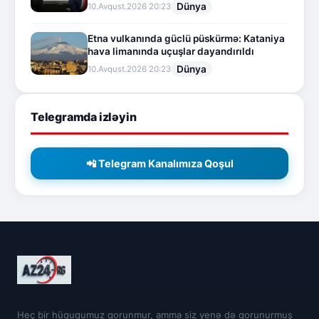
Dünya
10.Avqust.2026 20:23
Etna vulkanında güclü püskürmə: Kataniya
hava limanında uçuşlar dayandırıldı
Dünya
10.Avqust.2026 20:23
Telegramda izləyin
📲 Telegram Kanalımıza Qoşul
Heç bir hüququmuz qorunmur, amma siz yenə də qorunurmuş