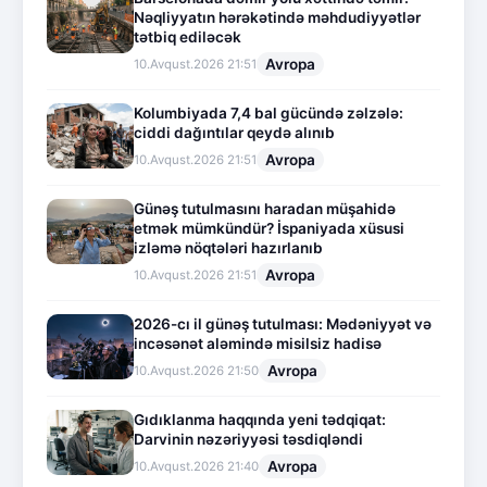
Nəqliyyatın hərəkətində məhdudiyyətlər
tətbiq ediləcək
Avropa
10.Avqust.2026 21:51
Kolumbiyada 7,4 bal gücündə zəlzələ:
ciddi dağıntılar qeydə alınıb
Avropa
10.Avqust.2026 21:51
Günəş tutulmasını haradan müşahidə
etmək mümkündür? İspaniyada xüsusi
izləmə nöqtələri hazırlanıb
Avropa
10.Avqust.2026 21:51
2026-cı il günəş tutulması: Mədəniyyət və
incəsənət aləmində misilsiz hadisə
Avropa
10.Avqust.2026 21:50
Gıdıklanma haqqında yeni tədqiqat:
Darvinin nəzəriyyəsi təsdiqləndi
Avropa
10.Avqust.2026 21:40