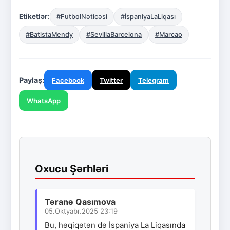
Etiketlər:
#FutbolNəticəsi
#İspaniyaLaLiqası
#BatistaMendy
#SevillaBarcelona
#Marcao
Paylaş:
Facebook
Twitter
Telegram
WhatsApp
Oxucu Şərhləri
Təranə Qasımova
05.Oktyabr.2025 23:19
Bu, həqiqətən də İspaniya La Liqasında