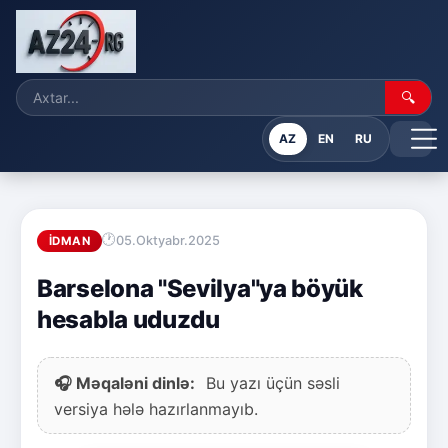
🔍
AZ
EN
RU
05.Oktyabr.2025
İDMAN
Barselona "Sevilya"ya böyük
hesabla uduzdu
🎧 Məqaləni dinlə:
Bu yazı üçün səsli
versiya hələ hazırlanmayıb.