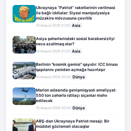
Ukraynaya “Patriot” raketlərinin verilməsi
ilə bağlı iddialar: Siyasi manipulyasiya
müzakirə mövzusuna çevrilib
Asia
10.Avqust.2026 21:20
Asiya şəhərlərindəki sosial bərabərsizliyi
necə azaltmaq olar?
Asia
10.Avqust.2026 21:20
Berlinin "kosmik gəmisi" qayıdır: ICC binası
qapılarını yenidən açmağa hazırlaşır
Dünya
10.Avqust.2026 20:33
Marion adasında genişmiqyaslı əməliyyat:
550 ton zəhərlə istilaçı siçanlar məhv
ediləcək
Dünya
10.Avqust.2026 20:24
ABŞ-dan Ukraynaya Patriot mesajı: Bir
müddət gözləməli olacaqlar