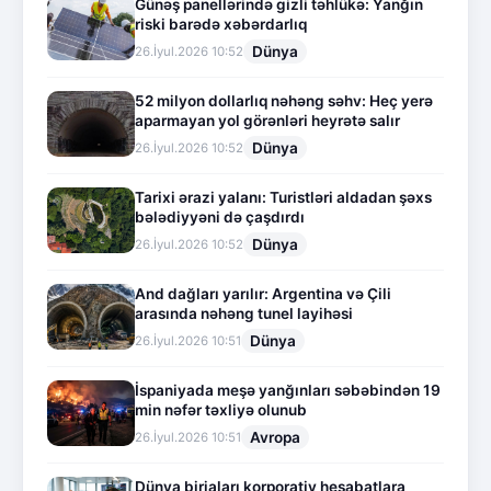
Günəş panellərində gizli təhlükə: Yanğın
riski barədə xəbərdarlıq
Dünya
26.İyul.2026 10:52
52 milyon dollarlıq nəhəng səhv: Heç yerə
aparmayan yol görənləri heyrətə salır
Dünya
26.İyul.2026 10:52
Tarixi ərazi yalanı: Turistləri aldadan şəxs
bələdiyyəni də çaşdırdı
Dünya
26.İyul.2026 10:52
And dağları yarılır: Argentina və Çili
arasında nəhəng tunel layihəsi
Dünya
26.İyul.2026 10:51
İspaniyada meşə yanğınları səbəbindən 19
min nəfər təxliyə olunub
Avropa
26.İyul.2026 10:51
Dünya birjaları korporativ hesabatlara