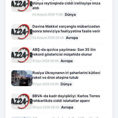
dünya reytinqində ciddi irəliləyişə imza
atdı
Dünya
04.Avqust.2026 11:06
Davina Makkol xərçənglə mübarizədən
sonra televiziya fəaliyyətinə fasilə verir
Avropa
03.Avqust.2026 00:59
ABŞ-da qızılca yayılması: Son 35 ilin
rekord göstəricisi müşahidə olunur
Avropa
31.İyul.2026 05:46
Rusiya Ukraynanın iri şəhərlərini kütləvi
raket və dron atəşinə tutub
Dünya
31.İyul.2026 03:09
BBVA-da kadr dəyişikliyi: Karlos Torres
rəhbərlikdə ciddi islahatlar aparır
Avropa
30.İyul.2026 09:33