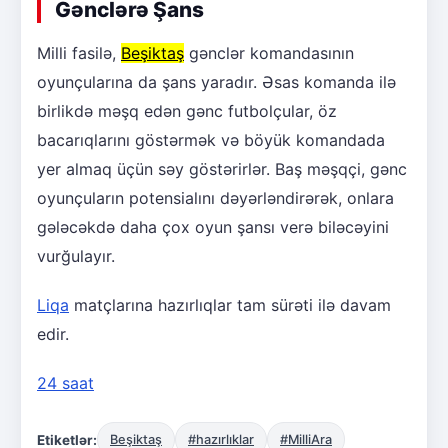
Gənclərə Şans
Milli fasilə,
Beşiktaş
gənclər komandasının
oyunçularına da şans yaradır. Əsas komanda ilə
birlikdə məşq edən gənc futbolçular, öz
bacarıqlarını göstərmək və böyük komandada
yer almaq üçün səy göstərirlər. Baş məşqçi, gənc
oyunçuların potensialını dəyərləndirərək, onlara
gələcəkdə daha çox oyun şansı verə biləcəyini
vurğulayır.
Liqa
matçlarına hazırlıqlar tam sürəti ilə davam
edir.
24 saat
Etiketlər:
Beşiktaş
#hazırlıklar
#MilliAra