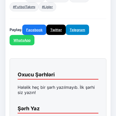
#FutbolTakımı
#Ligler
Paylaş:
Facebook
Twitter
Telegram
WhatsApp
Oxucu Şərhləri
Hələlik heç bir şərh yazılmayıb. İlk şərhi
siz yazın!
Şərh Yaz