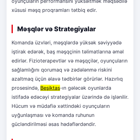
oyunçuların performansını yüksəltmək məqsədilə
xüsusi məşq proqramları tətbiq edir.
Məşqlər və Strategiyalar
Komanda üzvləri, məşqlərdə yüksək səviyyədə
iştirak edərək, baş məşqçinin təlimatlarına əməl
edirlər. Fizioterapevtlər və məşqçilər, oyunçuların
sağlamlığını qorumaq və zədələnmə riskini
azaltmaq üçün əlavə tədbirlər görürlər. Hazırlıq
prosesində,
Beşiktaş
-ın gələcək oyunlarda
istifadə edəcəyi strategiyalar üzərində də işlənilir.
Hücum və müdafiə xəttindəki oyunçuların
uyğunlaşması və komanda ruhunun
gücləndirilməsi əsas hədəflərdəndir.