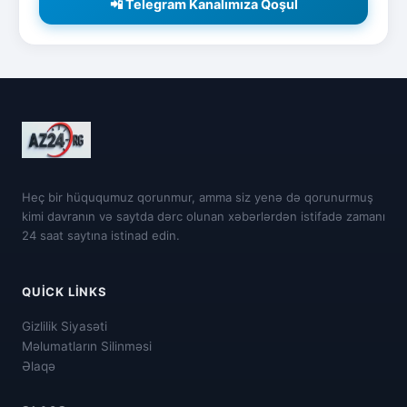
📲 Telegram Kanalımıza Qoşul
Heç bir hüququmuz qorunmur, amma siz yenə də qorunurmuş
kimi davranın və saytda dərc olunan xəbərlərdən istifadə zamanı
24 saat saytına istinad edin.
QUICK LINKS
Gizlilik Siyasəti
Məlumatların Silinməsi
Əlaqə