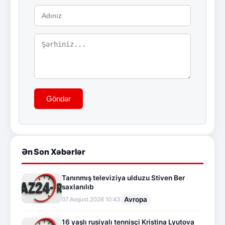
Göndər
Ən Son Xəbərlər
Tanınmış televiziya ulduzu Stiven Ber
saxlanılıb
Avropa
07.Avqust.2026 10:43
16 yaşlı rusiyalı tennisçi Kristina Lyutova