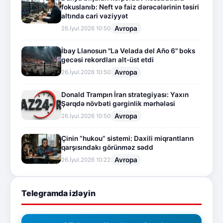
fokuslanıb: Neft və faiz dərəcələrinin təsiri
altında cari vəziyyət
Avropa
26.İyul.2026 10:50
İbay Llanosun "La Velada del Año 6" boks
gecəsi rekordları alt-üst etdi
Avropa
26.İyul.2026 10:50
Donald Trampın İran strategiyası: Yaxın
Şərqdə növbəti gərginlik mərhələsi
Avropa
26.İyul.2026 10:50
Çinin “hukou” sistemi: Daxili miqrantların
qarşısındakı görünməz sədd
Avropa
26.İyul.2026 10:22
Telegramda izləyin