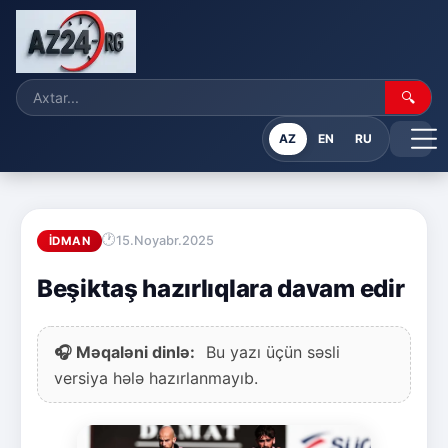
🔍
AZ
EN
RU
15.Noyabr.2025
İDMAN
Beşiktaş hazırlıqlara davam edir
🎧 Məqaləni dinlə:
Bu yazı üçün səsli
versiya hələ hazırlanmayıb.