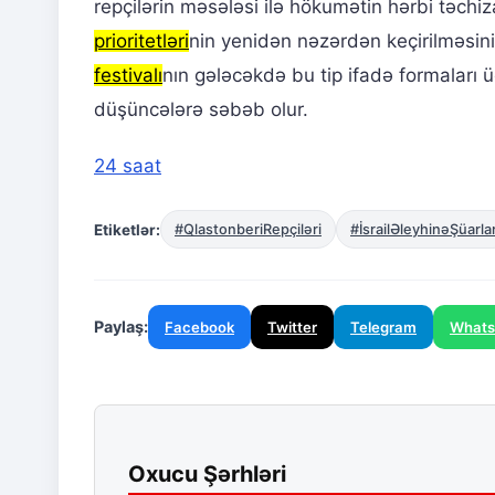
repçilərin məsələsi ilə hökumətin hərbi təchiz
prioritetləri
nin yenidən nəzərdən keçirilməsinin
festivalı
nın gələcəkdə bu tip ifadə formaları 
düşüncələrə səbəb olur.
24 saat
Etiketlər:
#QlastonberiRepçiləri
#İsrailƏleyhinəŞüarla
Paylaş:
Facebook
Twitter
Telegram
What
Oxucu Şərhləri