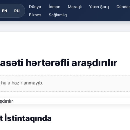
Dünya
İdman
Maraqlı
Yaxın Şərq
Gündə
EN
RU
Biznes
Sağlamlıq
səti hərtərəfli araşdırılır
 hələ hazırlanmayıb.
t İstintaqında