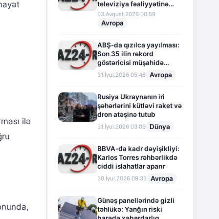
inayət
televiziya fəaliyyətinə
fasilə verir
03.Avqust.2026 00:59
Avropa
,
ABŞ-da qızılca yayılması:
Son 35 ilin rekord
göstəricisi müşahidə
olunur
Avropa
31.İyul.2026 05:46
Rusiya Ukraynanın iri
şəhərlərini kütləvi raket və
dron atəşinə tutub
ması ilə
Dünya
31.İyul.2026 03:09
ğru
BBVA-da kadr dəyişikliyi:
Karlos Torres rəhbərlikdə
ciddi islahatlar aparır
Avropa
30.İyul.2026 09:33
Günəş panellərində gizli
fonunda,
təhlükə: Yanğın riski
barədə xəbərdarlıq