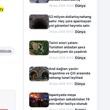
Dünya
26.İyul.2026 10:52
ry
52 milyon dollarlıq nəhəng
səhv: Heç yerə aparmayan
yol görənləri heyrətə salır
Dünya
26.İyul.2026 10:52
Tarixi ərazi yalanı:
Turistləri aldadan şəxs
lAltında
bələdiyyəni də çaşdırdı
Dünya
26.İyul.2026 10:52
And dağları yarılır:
Argentina və Çili arasında
nəhəng tunel layihəsi
Dünya
26.İyul.2026 10:51
İspaniyada meşə
yanğınları səbəbindən 19
min nəfər təxliyə olunub
Avropa
26.İyul.2026 10:51