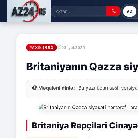
🔍
AZ
03.İyul.2025
YAXIN ŞƏRQ
Britaniyanın Qəzza siya
🎧 Məqaləni dinlə:
Bu yazı üçün səsli versiya
Britaniya Repçiləri Cinayə