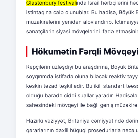
Glastonbury festivalı
nda İsrail hərbçilərini h
istintaqına cəlb olunublar. Bu hadisə, Böyük B
müzakirələrini yenidən alovlandırıb. İctimaiyy
sənətçilərin siyasi mövqelərini ifadə etməsini
Hökumətin Fərqli Mövqeyi v
Repçilərin üzləşdiyi bu araşdırma, Böyük Brit
soyqırımda istifadə oluna biləcək reaktiv tə
kəskin təzad təşkil edir. Bu ikili standart təə
olduğu barədə ciddi suallar yaradır. Hadisələ
sahəsindəki mövqeyi ilə bağlı geniş müzakirə
Hazırkı vəziyyət, Britaniya cəmiyyətində dərin
qərarlarının daxili hüquqi prosedurlarla necə u