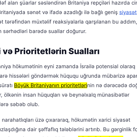
ədəf alan şüarlar səsləndirən Britaniya repçiləri hazırda c
ritaniyada sənət və ifadə azadlığı ilə bağlı geniş
siyasət
ət tərəfindən müxtəlif reaksiyalarla qarşılanan bu addım
n sərhədləri barədə suallar doğurur.
ə Prioritetlərin Sualları
aniya hökumətinin eyni zamanda İsrailə potensial olaraq
yyarə hissələri göndərmək hüququ uğrunda mübarizə apar
ssüratı
Böyük Britaniyanın prioritetləri
nin nə dərəcədə do
r, ölkənin insan hüquqları və beynəlxalq münasibətlər
lərə səbəb olub.
 narahatlıqları üzə çıxararaq, hökumətin xarici siyasət
zlaşdığına dair şəffaflıq tələblərini artırıb. Bu gərginlik 