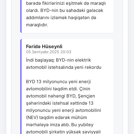
barədə fikirlərinizi eşitmək də maraqlı
olardı. BYD-nin bu sahədəki gələcək
addımlarını izləmək həqiqətən də
maraqlıdır.
Fəridə Hüseynli
05.Sentyabr.2025 20:03
İndi başlayaq: BYD-nin elektrik
avtomobil istehsalında yeni rekordu
BYD 13 milyonuncu yeni enerji
avtomobilini təqdim etdi. Çinin
avtomobil nəhəngi BYD, Şençjen
şəhərindəki istehsal xəttində 13
milyonuncu yeni enerji avtomobilini
(NEV) təqdim edərək mühüm
mərhələyə imza atıb. Bu yubiley
avtomobili şirkətin yüksək səviyyəli