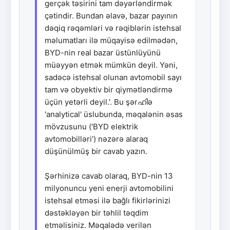
gerçək təsirini tam dəyərləndirmək
çətindir. Bundan əlavə, bazar payının
dəqiq rəqəmləri və rəqiblərin istehsal
məlumatları ilə müqayisə edilmədən,
BYD-nin real bazar üstünlüyünü
müəyyən etmək mümkün deyil. Yəni,
sadəcə istehsal olunan avtomobil sayı
tam və obyektiv bir qiymətləndirmə
üçün yetərli deyil.'. Bu şərഹിə
'analytical' üslubunda, məqalənin əsas
mövzusunu ('BYD elektrik
avtomobilləri') nəzərə alaraq
düşünülmüş bir cavab yazın.
Şərhinizə cavab olaraq, BYD-nin 13
milyonuncu yeni enerji avtomobilini
istehsal etməsi ilə bağlı fikirlərinizi
dəstəkləyən bir təhlil təqdim
etməlisiniz. Məqalədə verilən