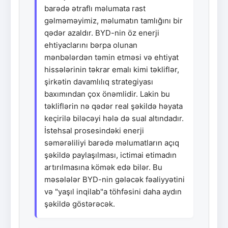
barədə ətraflı məlumata rast
gəlməməyimiz, məlumatın tamlığını bir
qədər azaldır. BYD-nin öz enerji
ehtiyaclarını bərpa olunan
mənbələrdən təmin etməsi və ehtiyat
hissələrinin təkrar emalı kimi təkliflər,
şirkətin davamlılıq strategiyası
baxımından çox önəmlidir. Lakin bu
təkliflərin nə qədər real şəkildə həyata
keçirilə biləcəyi hələ də sual altındadır.
İstehsal prosesindəki enerji
səmərəliliyi barədə məlumatların açıq
şəkildə paylaşılması, ictimai etimadın
artırılmasına kömək edə bilər. Bu
məsələlər BYD-nin gələcək fəaliyyətini
və "yaşıl inqilab"a töhfəsini daha aydın
şəkildə göstərəcək.