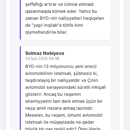
şeffaflığı artırar və ictimai etimadı
qazanmaqda kömək edər. Yalnız bu
zaman BYD-nin nailiyyətləri həqiqətən
də "yaşıl inqilab"a töhfə kimi
qiymətləndirilə bilər.
Solmaz Nəbiyeva
24.İyul.2025 04:38
BYD-nin 13 milyonuncu yeni enerji
avtomobilinin istehsalı, şübhəsiz ki,
təqdirəlayiq bir nailiyyətdir və Çinin
avtomobil sənayesindəki sürətli inkişafı
göstərir. Ancaq bu rəqəmin
əhəmiyyətini tam dərk etmək üçün bir
neçə amili nəzərə almaq lazımdır.
Məsələn, bu rəqəm, ümumi avtomobil
istehsalı ilə müqayisədə nə qədər
böyük bir pay təşkil edir? Ötən illərlə