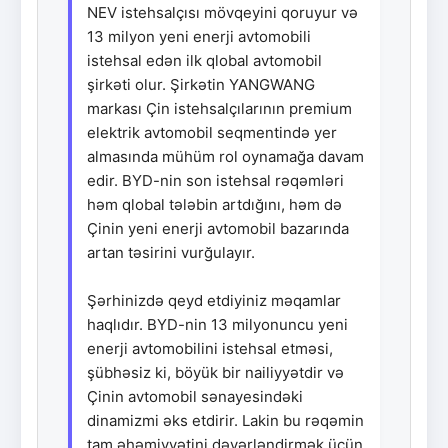
NEV istehsalçısı mövqeyini qoruyur və
13 milyon yeni enerji avtomobili
istehsal edən ilk qlobal avtomobil
şirkəti olur. Şirkətin YANGWANG
markası Çin istehsalçılarının premium
elektrik avtomobil seqmentində yer
almasında mühüm rol oynamağa davam
edir. BYD-nin son istehsal rəqəmləri
həm qlobal tələbin artdığını, həm də
Çinin yeni enerji avtomobil bazarında
artan təsirini vurğulayır.
Şərhinizdə qeyd etdiyiniz məqamlar
haqlıdır. BYD-nin 13 milyonuncu yeni
enerji avtomobilini istehsal etməsi,
şübhəsiz ki, böyük bir nailiyyətdir və
Çinin avtomobil sənayesindəki
dinamizmi əks etdirir. Lakin bu rəqəmin
tam əhəmiyyətini dəyərləndirmək üçün