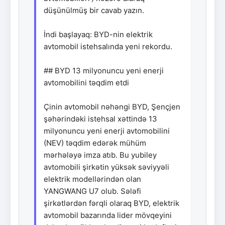
düşünülmüş bir cavab yazın.
İndi başlayaq: BYD-nin elektrik
avtomobil istehsalında yeni rekordu.
## BYD 13 milyonuncu yeni enerji
avtomobilini təqdim etdi
Çinin avtomobil nəhəngi BYD, Şençjen
şəhərindəki istehsal xəttində 13
milyonuncu yeni enerji avtomobilini
(NEV) təqdim edərək mühüm
mərhələyə imza atıb. Bu yubiley
avtomobili şirkətin yüksək səviyyəli
elektrik modellərindən olan
YANGWANG U7 olub. Sələfi
şirkətlərdən fərqli olaraq BYD, elektrik
avtomobil bazarında lider mövqeyini