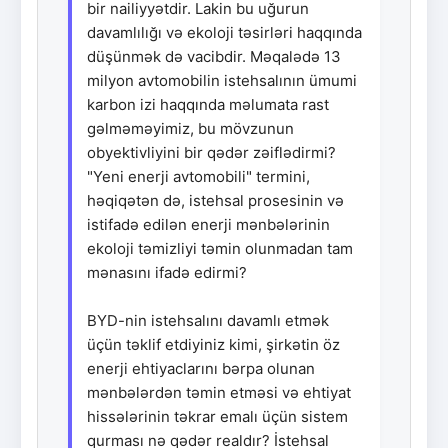
bir nailiyyətdir. Lakin bu uğurun
davamlılığı və ekoloji təsirləri haqqında
düşünmək də vacibdir. Məqalədə 13
milyon avtomobilin istehsalının ümumi
karbon izi haqqında məlumata rast
gəlməməyimiz, bu mövzunun
obyektivliyini bir qədər zəiflədirmi?
"Yeni enerji avtomobili" termini,
həqiqətən də, istehsal prosesinin və
istifadə edilən enerji mənbələrinin
ekoloji təmizliyi təmin olunmadan tam
mənasını ifadə edirmi?
BYD-nin istehsalını davamlı etmək
üçün təklif etdiyiniz kimi, şirkətin öz
enerji ehtiyaclarını bərpa olunan
mənbələrdən təmin etməsi və ehtiyat
hissələrinin təkrar emalı üçün sistem
qurması nə qədər realdır? İstehsal