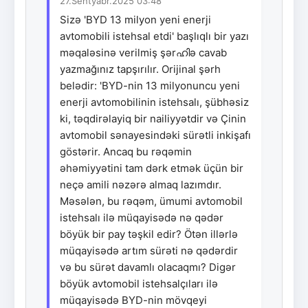
27.Sentyabr.2025 03:48
Sizə 'BYD 13 milyon yeni enerji
avtomobili istehsal etdi' başlıqlı bir yazı
məqaləsinə verilmiş şərഹിə cavab
yazmağınız tapşırılır. Orijinal şərh
belədir: 'BYD-nin 13 milyonuncu yeni
enerji avtomobilinin istehsalı, şübhəsiz
ki, təqdirəlayiq bir nailiyyətdir və Çinin
avtomobil sənayesindəki sürətli inkişafı
göstərir. Ancaq bu rəqəmin
əhəmiyyətini tam dərk etmək üçün bir
neçə amili nəzərə almaq lazımdır.
Məsələn, bu rəqəm, ümumi avtomobil
istehsalı ilə müqayisədə nə qədər
böyük bir pay təşkil edir? Ötən illərlə
müqayisədə artım sürəti nə qədərdir
və bu sürət davamlı olacaqmı? Digər
böyük avtomobil istehsalçıları ilə
müqayisədə BYD-nin mövqeyi