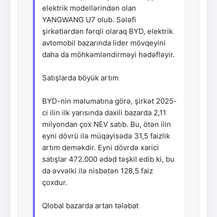
elektrik modellərindən olan
YANGWANG U7 olub. Sələfi
şirkətlərdən fərqli olaraq BYD, elektrik
avtomobil bazarında lider mövqeyini
daha da möhkəmləndirməyi hədəfləyir.
Satışlarda böyük artım
BYD-nin məlumatına görə, şirkət 2025-
ci ilin ilk yarısında daxili bazarda 2,11
milyondan çox NEV satıb. Bu, ötən ilin
eyni dövrü ilə müqayisədə 31,5 faizlik
artım deməkdir. Eyni dövrdə xarici
satışlar 472.000 ədəd təşkil edib ki, bu
da əvvəlki ilə nisbətən 128,5 faiz
çoxdur.
Qlobal bazarda artan tələbat