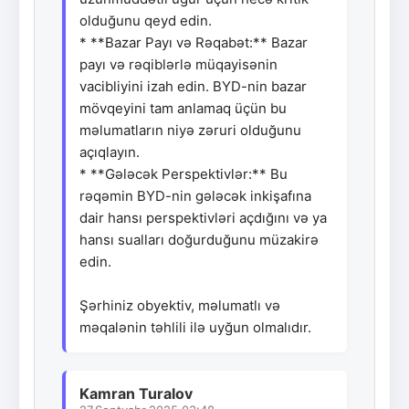
olduğunu qeyd edin.
* **Bazar Payı və Rəqabət:** Bazar
payı və rəqiblərlə müqayisənin
vacibliyini izah edin. BYD-nin bazar
mövqeyini tam anlamaq üçün bu
məlumatların niyə zəruri olduğunu
açıqlayın.
* **Gələcək Perspektivlər:** Bu
rəqəmin BYD-nin gələcək inkişafına
dair hansı perspektivləri açdığını və ya
hansı sualları doğurduğunu müzakirə
edin.
Şərhiniz obyektiv, məlumatlı və
məqalənin təhlili ilə uyğun olmalıdır.
Kamran Turalov