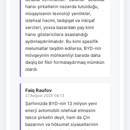
hansı şirkətlərin nəzərdə tutulduğu,
müqayisənin texnoloji yeniliklər,
istehsal həcmi, tədqiqat və inkişaf
xərcləri, yoxsa bazardakı pay kimi
hansı göstəricilərə əsaslandığı
aydınlaşdırılmalıdır. Bu kimi spesifik
məlumatlar təqdim edilərsə, BYD-nin
mövqeyinin möhkəmliyi barədə daha
dəqiq bir fikir formalaşdırmaq mümkün
olardı.
Faiq Raufov
27.Avqust.2025 04:13
Şərhinizdə BYD-nin 13 milyon yeni
enerji avtomobili istehsal etməsini
təkcə şirkətin deyil, həm də Çin
bazarının və hökumət siyasətlərinin