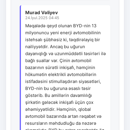
Murad Vəliyev
24.İyul.2025 04:45
Məqalədə qeyd olunan BYD-nin 13
milyonuncu yeni enerji avtomobilinin
istehsalı şübhəsiz ki, təqdirəlayiq bir
nailiyyətdir. Ancaq bu uğurun
dayanıqlığı və uzunmüddətli təsirləri ilə
bağlı suallar var. Çinin avtomobil
bazarının sürətli inkişafı, həmçinin
hökumətin elektrikli avtomobillərin
istifadəsini stimullaşdıran siyasətləri,
BYD-nin bu uğuruna əsaslı təsir
göstərib. Bu amillərin davamlılığı
şirkətin gələcək inkişafı üçün çox
əhəmiyyətlidir. Həmçinin, qlobal
avtomobil bazarında artan rəqabət və
resursların məhdudluğu da nəzərə