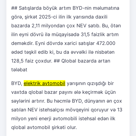
## Satışlarda böyük artım BYD-nin məlumatına
görə, şirkət 2025-ci ilin ilk yarısında daxili
bazarda 2,11 milyondan çox NEV satıb. Bu, ötən
ilin eyni dövrü ilə müqayisədə 31,5 faizlik artım
deməkdir. Eyni dövrdə xarici satışlar 472.000
ədəd təşkil edib ki, bu da əvvəlki ilə nisbətən
128,5 faiz çoxdur. ## Qlobal bazarda artan
tələbat
BYD,
elektrik avtomobil
yarışının qızışdığı bir
vaxtda qlobal bazar payını ələ keçirmək üçün
səylərini artırır. Bu həcmlə BYD, dünyanın ən çox
satılan NEV istehsalçısı mövqeyini qoruyur və 13
milyon yeni enerji avtomobili istehsal edən ilk
qlobal avtomobil şirkəti olur.