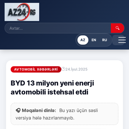
🔍
AZ
EN
RU
24.İyul.2025
AVTOMOBIL XƏBƏRLƏRI
BYD 13 milyon yeni enerji
avtomobili istehsal etdi
🎧 Məqaləni dinlə:
Bu yazı üçün səsli
versiya hələ hazırlanmayıb.