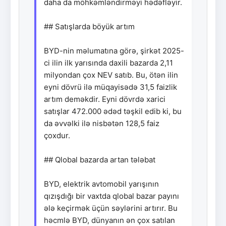
daha da möhkəmləndirməyi hədəfləyir.
## Satışlarda böyük artım
BYD-nin məlumatına görə, şirkət 2025-
ci ilin ilk yarısında daxili bazarda 2,11
milyondan çox NEV satıb. Bu, ötən ilin
eyni dövrü ilə müqayisədə 31,5 faizlik
artım deməkdir. Eyni dövrdə xarici
satışlar 472.000 ədəd təşkil edib ki, bu
da əvvəlki ilə nisbətən 128,5 faiz
çoxdur.
## Qlobal bazarda artan tələbat
BYD, elektrik avtomobil yarışının
qızışdığı bir vaxtda qlobal bazar payını
ələ keçirmək üçün səylərini artırır. Bu
həcmlə BYD, dünyanın ən çox satılan