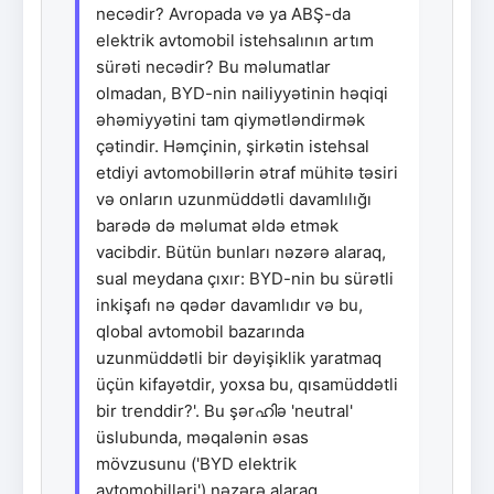
necədir? Avropada və ya ABŞ-da
elektrik avtomobil istehsalının artım
sürəti necədir? Bu məlumatlar
olmadan, BYD-nin nailiyyətinin həqiqi
əhəmiyyətini tam qiymətləndirmək
çətindir. Həmçinin, şirkətin istehsal
etdiyi avtomobillərin ətraf mühitə təsiri
və onların uzunmüddətli davamlılığı
barədə də məlumat əldə etmək
vacibdir. Bütün bunları nəzərə alaraq,
sual meydana çıxır: BYD-nin bu sürətli
inkişafı nə qədər davamlıdır və bu,
qlobal avtomobil bazarında
uzunmüddətli bir dəyişiklik yaratmaq
üçün kifayətdir, yoxsa bu, qısamüddətli
bir trenddir?'. Bu şərഹിə 'neutral'
üslubunda, məqalənin əsas
mövzusunu ('BYD elektrik
avtomobilləri') nəzərə alaraq