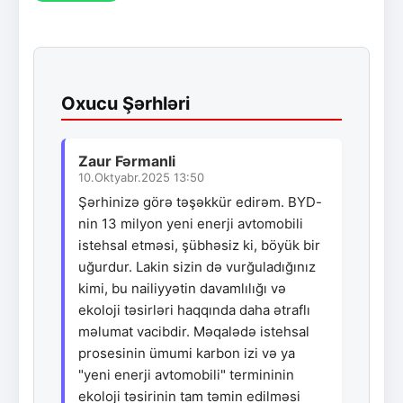
Oxucu Şərhləri
Zaur Fərmanli
10.Oktyabr.2025 13:50
Şərhinizə görə təşəkkür edirəm. BYD-
nin 13 milyon yeni enerji avtomobili
istehsal etməsi, şübhəsiz ki, böyük bir
uğurdur. Lakin sizin də vurğuladığınız
kimi, bu nailiyyətin davamlılığı və
ekoloji təsirləri haqqında daha ətraflı
məlumat vacibdir. Məqalədə istehsal
prosesinin ümumi karbon izi və ya
"yeni enerji avtomobili" termininin
ekoloji təsirinin tam təmin edilməsi