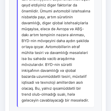
qeyd etdiyiniz digər faktorlar da
önəmlidir. Ümumi avtomobil istehsalına
nisbətdə payı, artım sürətinin
davamlılığı, digər qlobal istehsalçılarla
müqayisə, eləcə də Avropa və ABŞ-
dakı artım tempinin nəzərə alınması,
BYD-nin mövqeyini daha aydın şəkildə
ortaya qoyar. Avtomobillərin ətraf
mühitə təsiri və davamlılığı məsələləri
isə bu sahədə vacib araşdırma
mövzularıdır. BYD-nin sürətli
inkişafının davamlılığı və qlobal
bazarda uzunmüddətli təsiri, müxtəlif
iqtisadi və texnoloji amillərdən asılı
olacaq. Bu, yalnız qısamüddətli bir
trend olub-olmadığı sualı, hələ
gələcəyin cavablayacağı bir məsələdir.