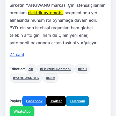
Şirkətin YANGWANG markası Çin istehsalçılarının
premium
elektrik avtomobil
seqmentində yer
almasında mühüm rol oynamağa davam edir.
BYD-nin son istehsal rəqəmləri həm qlobal
tələbin artdığını, həm də Çinin yeni enerji
avtomobil bazarında artan təsirini vurğulayır.
24 saat
Etiketlər:
cin
#ElektrikliAvtomobil
#BYD
#YANGWANGU7
#NEV
Paylaş:
Facebook
Twitter
Telegram
WhatsApp