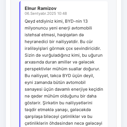
Elnur Ramizov
06.Sentyabr.2025 10:48
Qeyd etdiyiniz kimi, BYD-nin 13
milyonuncu yeni enerji avtomobili
istehsal etməsi, həqiqətən də
heyranedici bir nailiyyətdir. Bu cür
irəliləyişləri görmək çox sevindiricidir.
Sizin də vurğuladığınız kimi, bu uğurun
arxasında duran amillər və gələcək
perspektivlər mühüm suallar doğurur.
Bu nailiyyət, təkcə BYD üçün deyil,
eyni zamanda bütün avtomobil
sənayesi üçün davamlı enerjiye keçidin
nə qədər mühüm olduğunu bir daha
göstərir. Şirkətin bu nailiyyətlərini
təqdir etməklə yanaşı, gələcəkdə
qarşılaşa biləcəyi çətinliklər və bu
çətinliklərin öhdəsindən necə gələcəyi