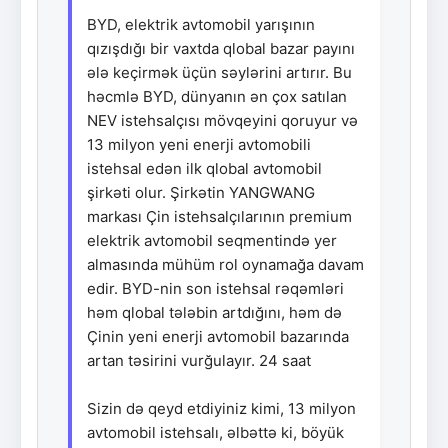
BYD, elektrik avtomobil yarışının
qızışdığı bir vaxtda qlobal bazar payını
ələ keçirmək üçün səylərini artırır. Bu
həcmlə BYD, dünyanın ən çox satılan
NEV istehsalçısı mövqeyini qoruyur və
13 milyon yeni enerji avtomobili
istehsal edən ilk qlobal avtomobil
şirkəti olur. Şirkətin YANGWANG
markası Çin istehsalçılarının premium
elektrik avtomobil seqmentində yer
almasında mühüm rol oynamağa davam
edir. BYD-nin son istehsal rəqəmləri
həm qlobal tələbin artdığını, həm də
Çinin yeni enerji avtomobil bazarında
artan təsirini vurğulayır. 24 saat
Sizin də qeyd etdiyiniz kimi, 13 milyon
avtomobil istehsalı, əlbəttə ki, böyük