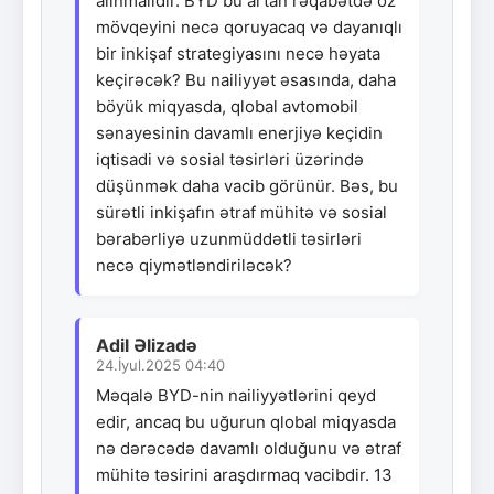
alınmalıdır. BYD bu artan rəqabətdə öz
mövqeyini necə qoruyacaq və dayanıqlı
bir inkişaf strategiyasını necə həyata
keçirəcək? Bu nailiyyət əsasında, daha
böyük miqyasda, qlobal avtomobil
sənayesinin davamlı enerjiyə keçidin
iqtisadi və sosial təsirləri üzərində
düşünmək daha vacib görünür. Bəs, bu
sürətli inkişafın ətraf mühitə və sosial
bərabərliyə uzunmüddətli təsirləri
necə qiymətləndiriləcək?
Adil Əlizadə
24.İyul.2025 04:40
Məqalə BYD-nin nailiyyətlərini qeyd
edir, ancaq bu uğurun qlobal miqyasda
nə dərəcədə davamlı olduğunu və ətraf
mühitə təsirini araşdırmaq vacibdir. 13