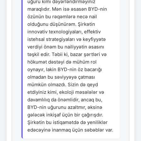
uğuru kimi dəyərləndirməyiniz
maraqlıdır. Mən isə əsasən BYD-nin
özünün bu rəqəmlərə necə nail
olduğunu düşünürəm. Şirkətin
innovativ texnologiyaları, effektiv
istehsal strategiyaları və keyfiyyətə
verdiyi önəm bu nailiyyətin əsasını
təşkil edir. Təbii ki, bazar şərtləri və
hökumət dəstəyi də mühüm rol
oynayır, lakin BYD-nin öz bacarığı
olmadan bu səviyyəyə çatması
mümkün olmazdı. Sizin də qeyd
etdiyiniz kimi, ekoloji məsələlər və
davamlılıq da önəmlidir, ancaq bu,
BYD-nin uğurunu azaltmır, əksinə
gələcək inkişaf üçün bir çağırışdır.
Şirkətin bu istiqamətdə də yeniliklər
edəcəyinə inanmaq üçün səbəblər var.