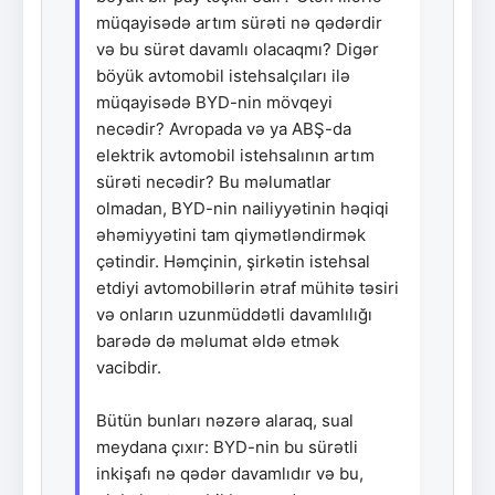
müqayisədə artım sürəti nə qədərdir
və bu sürət davamlı olacaqmı? Digər
böyük avtomobil istehsalçıları ilə
müqayisədə BYD-nin mövqeyi
necədir? Avropada və ya ABŞ-da
elektrik avtomobil istehsalının artım
sürəti necədir? Bu məlumatlar
olmadan, BYD-nin nailiyyətinin həqiqi
əhəmiyyətini tam qiymətləndirmək
çətindir. Həmçinin, şirkətin istehsal
etdiyi avtomobillərin ətraf mühitə təsiri
və onların uzunmüddətli davamlılığı
barədə də məlumat əldə etmək
vacibdir.
Bütün bunları nəzərə alaraq, sual
meydana çıxır: BYD-nin bu sürətli
inkişafı nə qədər davamlıdır və bu,