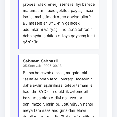
prosesindəki enerji səmərəliliyi barədə
məlumatların açıq şəkildə paylaşılması
isə ictimai etimadı necə dəyişə bilər?
Bu məsələlər BYD-nin gələcək
addımlarını və "yaşıl inqilab"a töhfəsini
daha aydın şəkildə ortaya qoyacaq kimi
görünür.
Şəbnəm Şahbazli
05.Sentyabr.2025 09:13
Bu şərhə cavab olaraq, məqalədəki
"sələflərindən fərqli olaraq" ifadəsinin
daha aydınlaşdırılması tələbi tamamilə
haqlıdır. BYD-nin elektrik avtomobil
bazarında əldə etdiyi nailiyyətlər
danılmazdır, lakin bu üstünlüyün hansı
meyarlara əsaslandığına dair əlavə
detallar verilməlidir. "Sələflər" dedikdə