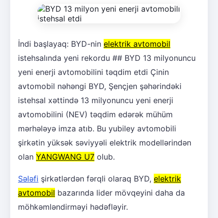
İndi başlayaq: BYD-nin
elektrik avtomobil
istehsalında yeni rekordu ## BYD 13 milyonuncu
yeni enerji avtomobilini təqdim etdi Çinin
avtomobil nəhəngi BYD, Şençjen şəhərindəki
istehsal xəttində 13 milyonuncu yeni enerji
avtomobilini (NEV) təqdim edərək mühüm
mərhələyə imza atıb. Bu yubiley avtomobili
şirkətin yüksək səviyyəli elektrik modellərindən
olan
YANGWANG U7
olub.
Sələfi
şirkətlərdən fərqli olaraq BYD,
elektrik
avtomobil
bazarında lider mövqeyini daha da
möhkəmləndirməyi hədəfləyir.