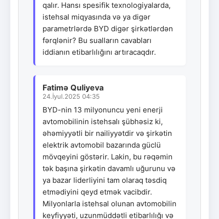
qalır. Hansı spesifik texnologiyalarda,
istehsal miqyasında və ya digər
parametrlərdə BYD digər şirkətlərdən
fərqlənir? Bu sualların cavabları
iddianın etibarlılığını artıracaqdır.
Fatimə Quliyeva
24.İyul.2025 04:35
BYD-nin 13 milyonuncu yeni enerji
avtomobilinin istehsalı şübhəsiz ki,
əhəmiyyətli bir nailiyyətdir və şirkətin
elektrik avtomobil bazarında güclü
mövqeyini göstərir. Lakin, bu rəqəmin
tək başına şirkətin davamlı uğurunu və
ya bazar liderliyini tam olaraq təsdiq
etmədiyini qeyd etmək vacibdir.
Milyonlarla istehsal olunan avtomobilin
keyfiyyəti, uzunmüddətli etibarlılığı və