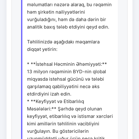
məlumatları nəzərə alaraq, bu rəqəmin
həm şirkətin nailiyyətlərini
vurğuladığını, həm də daha dərin bir
analitik baxış tələb etdiyini qeyd edin.
Təhlilinizdə aşağıdakı məqamlara
diqqət yetirin:
* **İstehsal Həcminin Əhəmiyyəti:**
13 milyon rəqəminin BYD-nin qlobal
miqyasda istehsal gücünü və tələbi
qarşılamaq qabiliyyətini necə əks
etdirdiyini izah edin.
* **Keyfiyyət və Etibarlılıq
Məsələləri:** Şərhdə qeyd olunan
keyfiyyət, etibarlılıq və istismar xərcləri
kimi amillərin təhlilinin vacibliyini
vurğulayın. Bu göstəricilərin
uzunmüddətli uğur üçün necə kritik