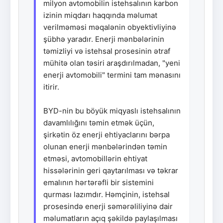
milyon avtomobilin istehsalının karbon
izinin miqdarı haqqında məlumat
verilməməsi məqalənin obyektivliyinə
şübhə yaradır. Enerji mənbələrinin
təmizliyi və istehsal prosesinin ətraf
mühitə olan təsiri araşdırılmadan, "yeni
enerji avtomobili" termini tam mənasını
itirir.
BYD-nin bu böyük miqyaslı istehsalının
davamlılığını təmin etmək üçün,
şirkətin öz enerji ehtiyaclarını bərpa
olunan enerji mənbələrindən təmin
etməsi, avtomobillərin ehtiyat
hissələrinin geri qaytarılması və təkrar
emalının hərtərəfli bir sistemini
qurması lazımdır. Həmçinin, istehsal
prosesində enerji səmərəliliyinə dair
məlumatların açıq şəkildə paylaşılması