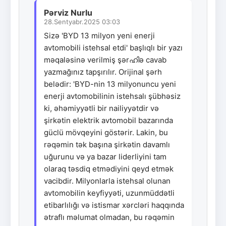
Pərviz Nurlu
28.Sentyabr.2025 03:03
Sizə 'BYD 13 milyon yeni enerji
avtomobili istehsal etdi' başlıqlı bir yazı
məqaləsinə verilmiş şərഹിə cavab
yazmağınız tapşırılır. Orijinal şərh
belədir: 'BYD-nin 13 milyonuncu yeni
enerji avtomobilinin istehsalı şübhəsiz
ki, əhəmiyyətli bir nailiyyətdir və
şirkətin elektrik avtomobil bazarında
güclü mövqeyini göstərir. Lakin, bu
rəqəmin tək başına şirkətin davamlı
uğurunu və ya bazar liderliyini tam
olaraq təsdiq etmədiyini qeyd etmək
vacibdir. Milyonlarla istehsal olunan
avtomobilin keyfiyyəti, uzunmüddətli
etibarlılığı və istismar xərcləri haqqında
ətraflı məlumat olmadan, bu rəqəmin