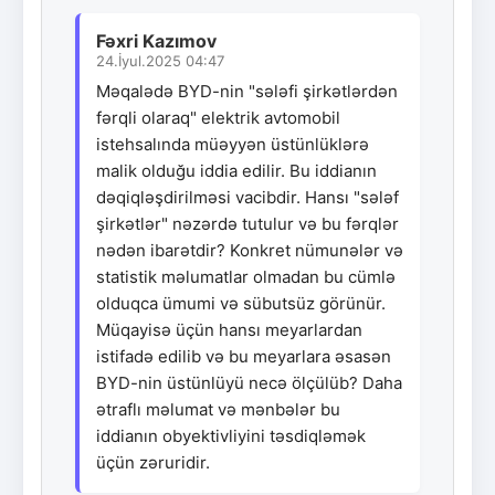
Fəxri Kazımov
24.İyul.2025 04:47
Məqalədə BYD-nin "sələfi şirkətlərdən
fərqli olaraq" elektrik avtomobil
istehsalında müəyyən üstünlüklərə
malik olduğu iddia edilir. Bu iddianın
dəqiqləşdirilməsi vacibdir. Hansı "sələf
şirkətlər" nəzərdə tutulur və bu fərqlər
nədən ibarətdir? Konkret nümunələr və
statistik məlumatlar olmadan bu cümlə
olduqca ümumi və sübutsüz görünür.
Müqayisə üçün hansı meyarlardan
istifadə edilib və bu meyarlara əsasən
BYD-nin üstünlüyü necə ölçülüb? Daha
ətraflı məlumat və mənbələr bu
iddianın obyektivliyini təsdiqləmək
üçün zəruridir.