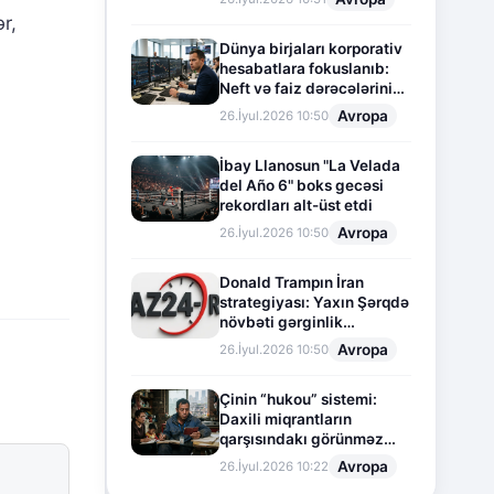
r,
Dünya birjaları korporativ
hesabatlara fokuslanıb:
Neft və faiz dərəcələrinin
təsiri altında cari vəziyyət
Avropa
26.İyul.2026 10:50
İbay Llanosun "La Velada
del Año 6" boks gecəsi
rekordları alt-üst etdi
Avropa
26.İyul.2026 10:50
Donald Trampın İran
strategiyası: Yaxın Şərqdə
növbəti gərginlik
mərhələsi
Avropa
26.İyul.2026 10:50
Çinin “hukou” sistemi:
Daxili miqrantların
qarşısındakı görünməz
sədd
Avropa
26.İyul.2026 10:22