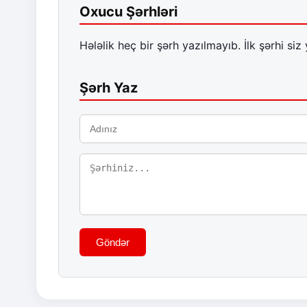
Oxucu Şərhləri
Hələlik heç bir şərh yazılmayıb. İlk şərhi siz 
Şərh Yaz
Göndər