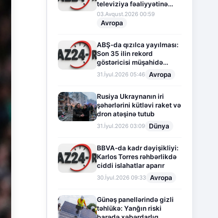
televiziya fəaliyyətinə
fasilə verir
03.Avqust.2026 00:59
Avropa
ABŞ-da qızılca yayılması:
Son 35 ilin rekord
göstəricisi müşahidə
olunur
Avropa
31.İyul.2026 05:46
Rusiya Ukraynanın iri
şəhərlərini kütləvi raket və
dron atəşinə tutub
Dünya
31.İyul.2026 03:09
BBVA-da kadr dəyişikliyi:
Karlos Torres rəhbərlikdə
ciddi islahatlar aparır
Avropa
30.İyul.2026 09:33
Günəş panellərində gizli
təhlükə: Yanğın riski
barədə xəbərdarlıq