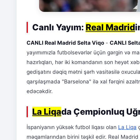
Canlı Yayım:
Real Madrid
i
CANLI Real Madrid Selta Viqo
-
CANLI Selta
yayımımızla futbolsevərlər üçün gərgin və ma
hazırlıqları, hər iki komandanın son heyət xəbə
gedişatını dəqiq mətni şərh vasitəsilə oxucul
qarşılaşmada "Barselona" ilə xal fərqini azal
edəcəkdir.
La Liqa
da Çempionluq Uğ
İspaniyanın yüksək futbol liqası olan
La Liqa
ç
məqamlarından birini təşkil edir. Real Madr