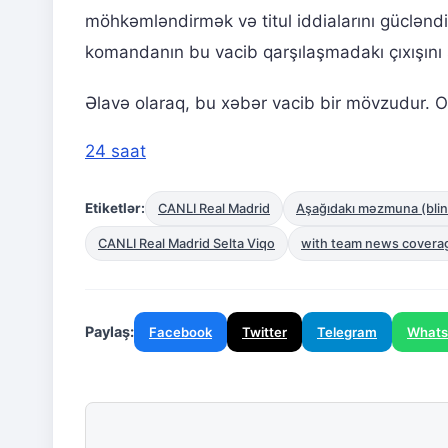
möhkəmləndirmək və titul iddialarını güclənd
komandanın bu vacib qarşılaşmadakı çıxışını sə
Əlavə olaraq, bu xəbər vacib bir mövzudur. Ox
24 saat
Etiketlər:
CANLI Real Madrid
Aşağıdakı məzmuna (blin
CANLI Real Madrid Selta Viqo
with team news covera
Paylaş:
Facebook
Twitter
Telegram
What