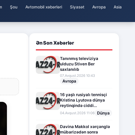
m
Şou
Avtomobil xəbərləri
Siyasət
Avropa
Asia
Ən Son Xəbərlər
Tanınmış televiziya
ulduzu Stiven Ber
saxlanılıb
07.Avqust.2026 10:43
Avropa
16 yaşlı rusiyalı tennisçi
Kristina Lyutova dünya
reytinqində ciddi
irəliləyişə imza atdı
Dünya
04.Avqust.2026 11:06
Davina Makkol xərçənglə
mübarizədən sonra