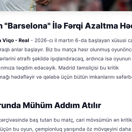
n "Barselona" İlə Fərqi Azaltma Hə
 Viqo - Real
- 2026-cı il martın 6-da başlayan xüsusi ca
raqlı anlar başlayır. Biz bu matça həsr olunmuş oyunönc
rlərini ətraflı şəkildə işıqlandıracaq, ardınca isə oyunun
arımıza təqdim edəcəyik. Madrid təmsilçisi bu kritik
tmağı hədəfləyir və qələbə üçün bütün imkanlarını səfərb
runda Mühüm Addım Atılır
ərçivəsində baş tutan bu matç, cari mövsümün ən kritik
id üçün bu oyun, çempionluq yarışında öz mövqeyini daha