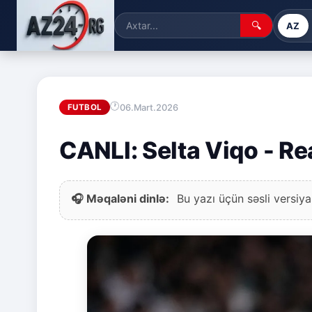
🔍
AZ
06.Mart.2026
FUTBOL
CANLI: Selta Viqo - Re
🎧 Məqaləni dinlə:
Bu yazı üçün səsli versiya