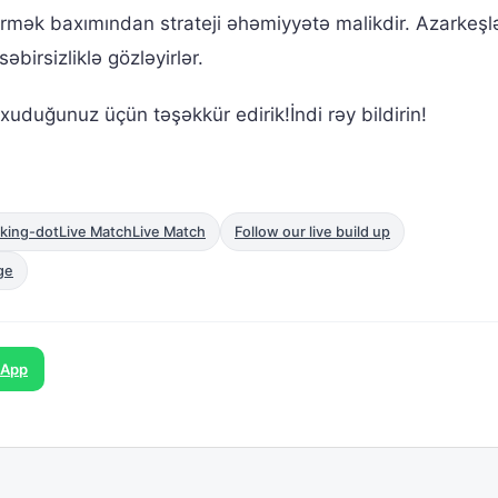
irmək baxımından strateji əhəmiyyətə malikdir. Azarkeşlə
birsizliklə gözləyirlər.
uduğunuz üçün təşəkkür edirik!İndi rəy bildirin!
king-dotLive MatchLive Match
Follow our live build up
ge
sApp