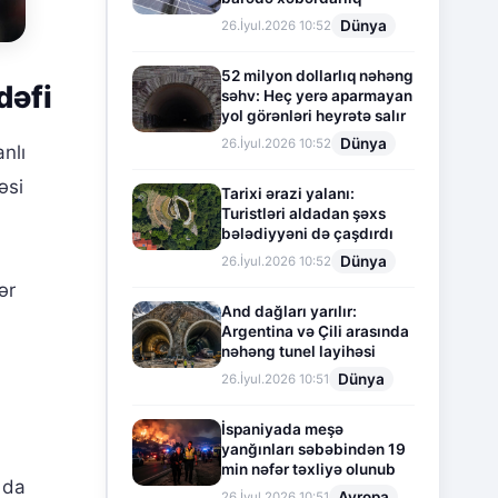
Dünya
26.İyul.2026 10:52
52 milyon dollarlıq nəhəng
dəfi
səhv: Heç yerə aparmayan
yol görənləri heyrətə salır
Dünya
26.İyul.2026 10:52
nlı
əsi
Tarixi ərazi yalanı:
Turistləri aldadan şəxs
bələdiyyəni də çaşdırdı
Dünya
26.İyul.2026 10:52
ər
And dağları yarılır:
Argentina və Çili arasında
nəhəng tunel layihəsi
Dünya
26.İyul.2026 10:51
İspaniyada meşə
yanğınları səbəbindən 19
min nəfər təxliyə olunub
 da
Avropa
26.İyul.2026 10:51