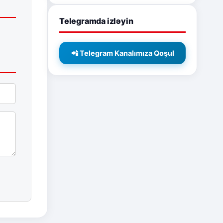
Telegramda izləyin
📲 Telegram Kanalımıza Qoşul