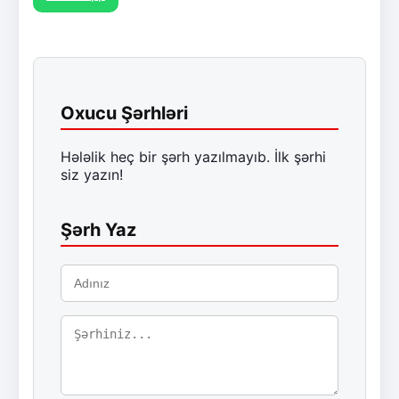
Oxucu Şərhləri
Hələlik heç bir şərh yazılmayıb. İlk şərhi
siz yazın!
Şərh Yaz