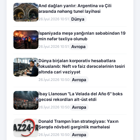
And dağları yarılır: Argentina və Çili
arasında nəhəng tunel layihəsi
Dünya
26.İyul.2026 10:51
İspaniyada meşə yanğınları səbəbindən 19
min nəfər təxliyə olunub
Avropa
26.İyul.2026 10:51
Dünya birjaları korporativ hesabatlara
fokuslanıb: Neft və faiz dərəcələrinin təsiri
altında cari vəziyyət
Avropa
26.İyul.2026 10:50
İbay Llanosun "La Velada del Año 6" boks
gecəsi rekordları alt-üst etdi
Avropa
26.İyul.2026 10:50
Donald Trampın İran strategiyası: Yaxın
Şərqdə növbəti gərginlik mərhələsi
Avropa
26.İyul.2026 10:50