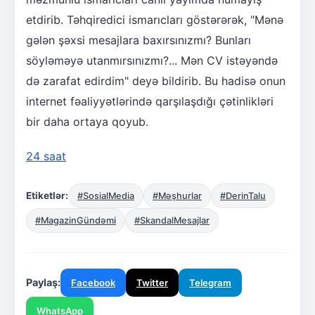
etdirib. Təhqiredici ismarıcları göstərərək, "Mənə
gələn şəxsi mesajlara baxırsınızmı? Bunları
söyləməyə utanmırsınızmı?... Mən CV istəyəndə
də zarafat edirdim" deyə bildirib. Bu hadisə onun
internet fəaliyyətlərində qarşılaşdığı çətinlikləri
bir daha ortaya qoyub.
24 saat
Etiketlər:
#SosialMedia
#Məşhurlar
#DerinTalu
#MagazinGündəmi
#SkandalMesajlar
Paylaş:
Facebook
Twitter
Telegram
WhatsApp