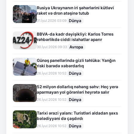
Rusiya Ukraynanın iri şəhərlərini kütləvi
raket və dron atəşinə tutub
Dünya
31.İyul.2026 03:09
BBVA-da kadr dəyişikliyi: Karlos Torres
rəhbərlikdə ciddi islahatlar aparır
Avropa
30.İyul.2026 09:33
Günəş panellərində gizli təhlükə: Yanğın
riski barədə xəbərdarlıq
Dünya
26.İyul.2026 10:52
52 milyon dollarlıq nəhəng səhv: Heç yerə
aparmayan yol görənləri heyrətə salır
Dünya
26.İyul.2026 10:52
Tarixi ərazi yalanı: Turistləri aldadan şəxs
bələdiyyəni də çaşdırdı
Dünya
26.İyul.2026 10:52