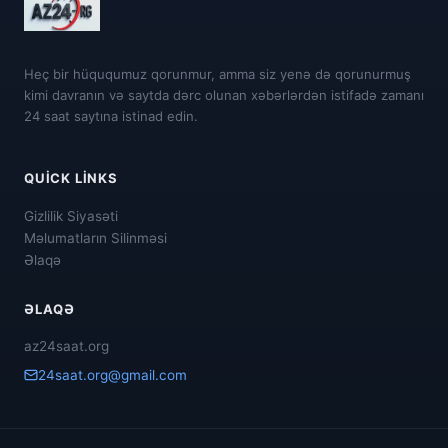
Heç bir hüququmuz qorunmur, amma siz yenə də qorunurmuş
kimi davranın və saytda dərc olunan xəbərlərdən istifadə zamanı
24 saat saytına istinad edin.
QUICK LINKS
Gizlilik Siyasəti
Məlumatların Silinməsi
Əlaqə
ƏLAQƏ
az24saat.org
24saat.org@gmail.com