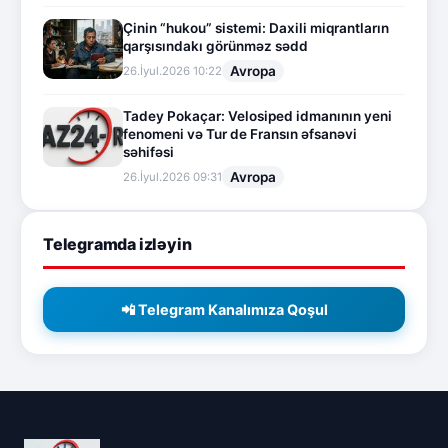
Çinin “hukou” sistemi: Daxili miqrantların
qarşısındakı görünməz sədd
Avropa
26.İyul.2026 10:22
Tadey Pokaçar: Velosiped idmanının yeni
fenomeni və Tur de Fransın əfsanəvi
səhifəsi
Avropa
26.İyul.2026 09:31
Telegramda izləyin
📲 Telegram Kanalımıza Qoşul