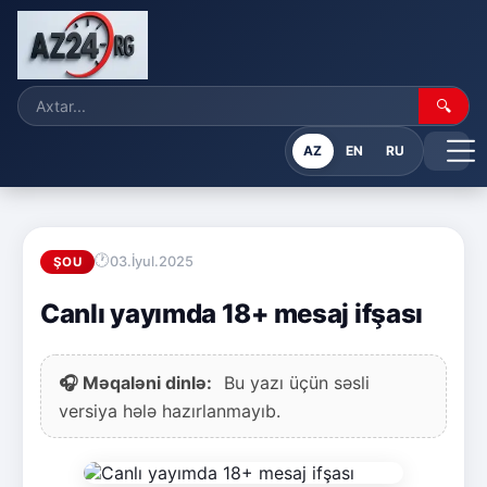
🔍
AZ
EN
RU
03.İyul.2025
ŞOU
Canlı yayımda 18+ mesaj ifşası
🎧 Məqaləni dinlə:
Bu yazı üçün səsli
versiya hələ hazırlanmayıb.