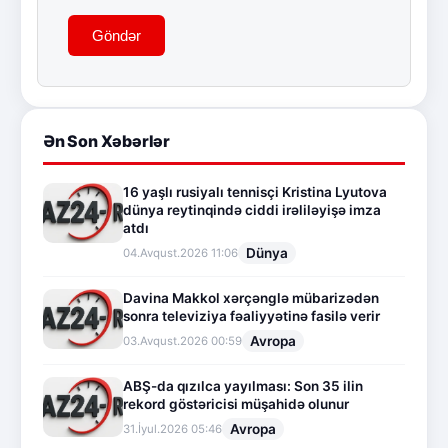
Göndər
Ən Son Xəbərlər
16 yaşlı rusiyalı tennisçi Kristina Lyutova
dünya reytinqində ciddi irəliləyişə imza
atdı
Dünya
04.Avqust.2026 11:06
Davina Makkol xərçənglə mübarizədən
sonra televiziya fəaliyyətinə fasilə verir
Avropa
03.Avqust.2026 00:59
ABŞ-da qızılca yayılması: Son 35 ilin
rekord göstəricisi müşahidə olunur
Avropa
31.İyul.2026 05:46