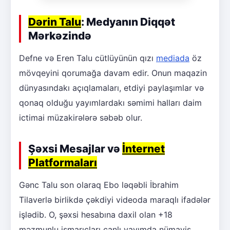
Dərin Talu
: Medyanın Diqqət
Mərkəzində
Defne və Eren Talu cütlüyünün qızı
mediada
öz
mövqeyini qorumağa davam edir. Onun maqazin
dünyasındakı açıqlamaları, etdiyi paylaşımlar və
qonaq olduğu yayımlardakı səmimi halları daim
ictimai müzakirələrə səbəb olur.
Şəxsi Mesajlar və
İnternet
Platformaları
Gənc Talu son olaraq Ebo ləqəbli İbrahim
Tilaverlə birlikdə çəkdiyi videoda maraqlı ifadələr
işlədib. O, şəxsi hesabına daxil olan +18
məzmunlu ismarıcları canlı yayımda nümayiş