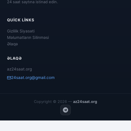
24 saat saytına istinad edin.
QUICK LINKS
Gizlilik Siyasəti
Məlumatların Silinməsi
Əlaqə
ƏLAQƏ
az24saat.org
24saat.org@gmail.com
Copyright © 2026 —
az24saat.org