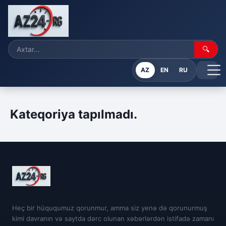
🔍
AZ
EN
RU
Kateqoriya tapılmadı.
Heç bir hüququmuz qorunmur, amma siz yenə də qorunurmuş
kimi davranın və saytda dərc olunan xəbərlərdən istifadə zamanı