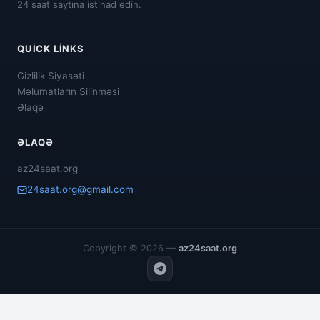
24 saat saytına istinad edin.
QUICK LINKS
Gizlilik Siyasəti
Məlumatların Silinməsi
Əlaqə
ƏLAQƏ
az24saat.org
24saat.org@gmail.com
Copyright © 2026 —
az24saat.org