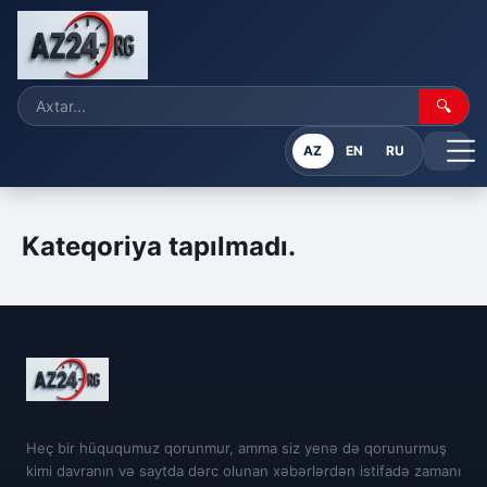
🔍
AZ
EN
RU
Kateqoriya tapılmadı.
Heç bir hüququmuz qorunmur, amma siz yenə də qorunurmuş
kimi davranın və saytda dərc olunan xəbərlərdən istifadə zamanı