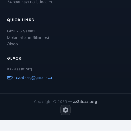
24 saat saytına istinad edin.
QUICK LINKS
Gizlilik Siyasəti
Məlumatların Silinməsi
Əlaqə
ƏLAQƏ
az24saat.org
24saat.org@gmail.com
Copyright © 2026 —
az24saat.org