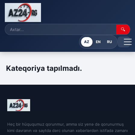
🔍
AZ
EN
RU
Kateqoriya tapılmadı.
Heç bir hüququmuz qorunmur, amma siz yenə də qorunurmuş
kimi davranın və saytda dərc olunan xəbərlərdən istifadə zamanı