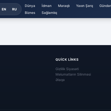
Dünya
İdman
Maraqlı
Yaxın Şərq
Gündə
EN
RU
Biznes
Sağlamlıq
QUICK LINKS
Gizlilik Siyasəti
Məlumatların Silinməsi
Əlaqə