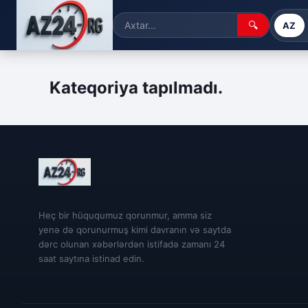
🔍
AZ
Kateqoriya tapılmadı.
Heç bir hüququmuz qorunmur, amma siz
yenə də qorunurmuş kimi davranın və saytda
dərc olunan xəbərlərdən istifadə zamanı 24
saat saytına istinad edin.