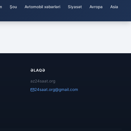
m
Şou
Avtomobil xəbərləri
Siyasət
Avropa
Asia
ƏLAQƏ
az24saat.org
24saat.org@gmail.com