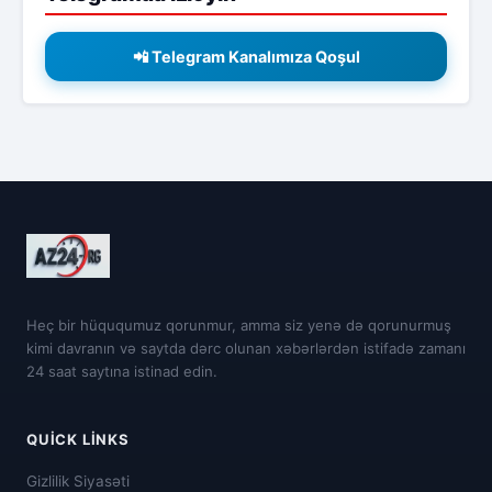
📲 Telegram Kanalımıza Qoşul
Heç bir hüququmuz qorunmur, amma siz yenə də qorunurmuş
kimi davranın və saytda dərc olunan xəbərlərdən istifadə zamanı
24 saat saytına istinad edin.
QUICK LINKS
Gizlilik Siyasəti