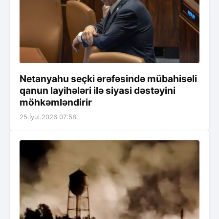
Netanyahu seçki ərəfəsində mübahisəli
qanun layihələri ilə siyasi dəstəyini
möhkəmləndirir
25.İyul.2026 07:58