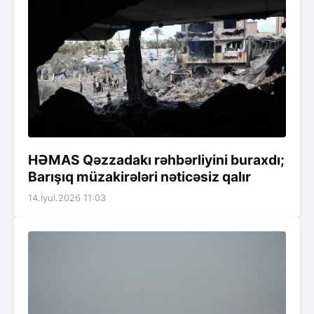
HƏMAS Qəzzadakı rəhbərliyini buraxdı;
Barışıq müzakirələri nəticəsiz qalır
14.İyul.2026 11:03