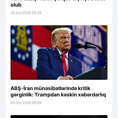
olub
25.İyul.2026 06:35
ABŞ-İran münasibətlərində kritik
gərginlik: Trampdan kəskin xəbərdarlıq
25.İyul.2026 06:34