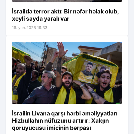
İsraildə terror aktı: Bir nəfər həlak olub,
xeyli sayda yaralı var
16.İyun.2026 19:33
İsrailin Livana qarşı hərbi əməliyyatları
Hizbullahın nüfuzunu artırır: Xalqın
qoruyucusu imicinin bərpası