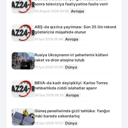
sonra televiziya fəaliyyətinə fasilə verir
Avropa
03.Avqust.2026 00:59
ABŞ-da qızılca yayılması: Son 35 ilin rekord
göstəricisi müşahidə olunur
Avropa
31.İyul.2026 05:46
Rusiya Ukraynanın iri şəhərlərini kütləvi
raket və dron atəşinə tutub
Dünya
31.İyul.2026 03:09
BBVA-da kadr dəyişikliyi: Karlos Torres
rəhbərlikdə ciddi islahatlar aparır
Avropa
30.İyul.2026 09:33
Günəş panellərində gizli təhlükə: Yanğın
riski barədə xəbərdarlıq
Dünya
26.İyul.2026 10:52