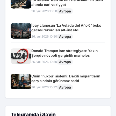
altında cari vəziyyət
Avropa
26.İyul.2026 10:50
İbay Llanosun "La Velada del Año 6" boks
gecəsi rekordları alt-üst etdi
Avropa
26.İyul.2026 10:50
Donald Trampın İran strategiyası: Yaxın
Şərqdə növbəti gərginlik mərhələsi
Avropa
26.İyul.2026 10:50
Çinin “hukou” sistemi: Daxili miqrantların
qarşısındakı görünməz sədd
Avropa
26.İyul.2026 10:22
Telegramda izləyin