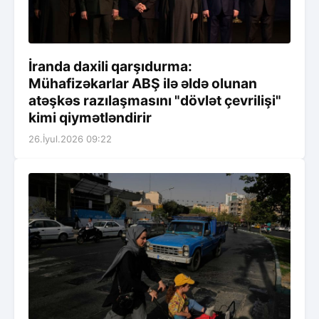
İranda daxili qarşıdurma:
Mühafizəkarlar ABŞ ilə əldə olunan
atəşkəs razılaşmasını "dövlət çevrilişi"
kimi qiymətləndirir
26.İyul.2026 09:22