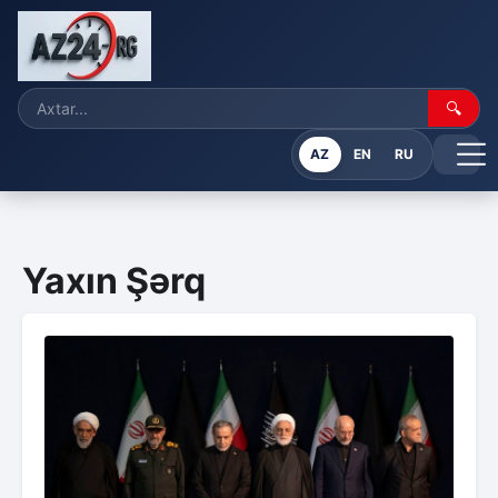
🔍
AZ
EN
RU
Yaxın Şərq