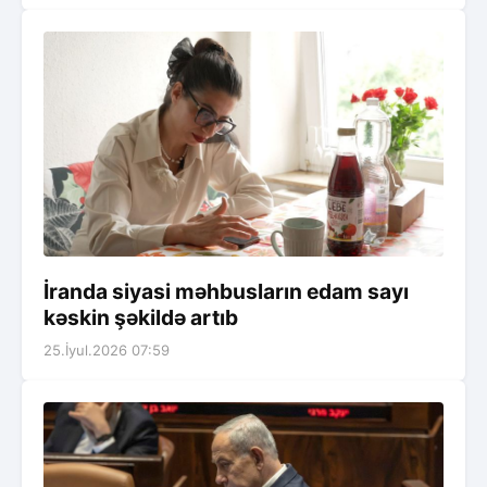
İranda siyasi məhbusların edam sayı
kəskin şəkildə artıb
25.İyul.2026 07:59