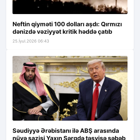
Neftin qiyməti 100 dolları aşdı: Qırmızı
dənizdə vəziyyət kritik həddə çatıb
25.İyul.2026 06:43
Səudiyyə Ərəbistanı ilə ABŞ arasında
nüvə sazişi Yaxın Şərqdə təşvişə səbəb