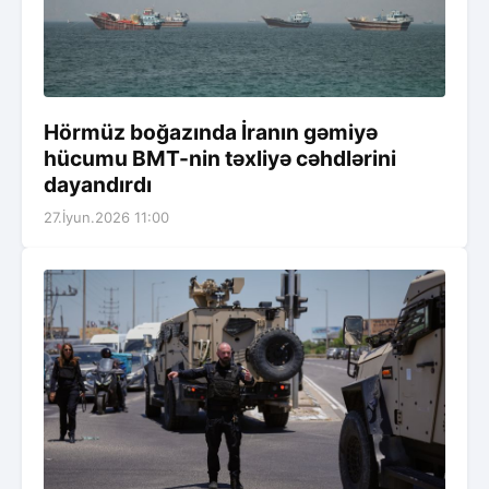
Hörmüz boğazında İranın gəmiyə
hücumu BMT-nin təxliyə cəhdlərini
dayandırdı
27.İyun.2026 11:00