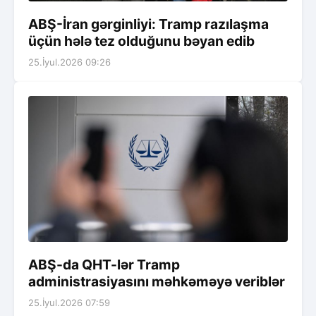
ABŞ-İran gərginliyi: Tramp razılaşma
üçün hələ tez olduğunu bəyan edib
25.İyul.2026 09:26
ABŞ-da QHT-lər Tramp
administrasiyasını məhkəməyə veriblər
25.İyul.2026 07:59