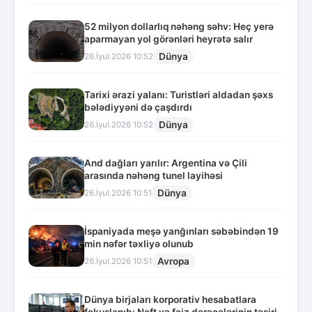
52 milyon dollarlıq nəhəng səhv: Heç yerə
aparmayan yol görənləri heyrətə salır
Dünya
26.İyul.2026 10:52
Tarixi ərazi yalanı: Turistləri aldadan şəxs
bələdiyyəni də çaşdırdı
Dünya
26.İyul.2026 10:52
And dağları yarılır: Argentina və Çili
arasında nəhəng tunel layihəsi
Dünya
26.İyul.2026 10:51
İspaniyada meşə yanğınları səbəbindən 19
min nəfər təxliyə olunub
Avropa
26.İyul.2026 10:51
Dünya birjaları korporativ hesabatlara
fokuslanıb: Neft və faiz dərəcələrinin təsiri