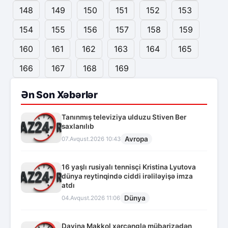
148
149
150
151
152
153
154
155
156
157
158
159
160
161
162
163
164
165
166
167
168
169
Ən Son Xəbərlər
Tanınmış televiziya ulduzu Stiven Ber
saxlanılıb
Avropa
07.Avqust.2026 10:43
16 yaşlı rusiyalı tennisçi Kristina Lyutova
dünya reytinqində ciddi irəliləyişə imza
atdı
Dünya
04.Avqust.2026 11:06
Davina Makkol xərçənglə mübarizədən