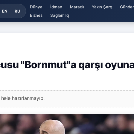
Dünya
İdman
Maraqlı
Yaxın Şərq
Gündə
EN
RU
Biznes
Sağlamlıq
çusu "Bornmut"a qarşı oyun
 hələ hazırlanmayıb.