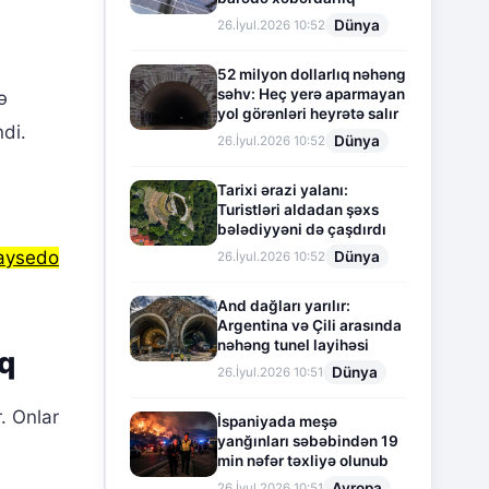
Dünya
26.İyul.2026 10:52
52 milyon dollarlıq nəhəng
səhv: Heç yerə aparmayan
ə
yol görənləri heyrətə salır
ndi.
Dünya
26.İyul.2026 10:52
Tarixi ərazi yalanı:
Turistləri aldadan şəxs
bələdiyyəni də çaşdırdı
aysedo
Dünya
26.İyul.2026 10:52
And dağları yarılır:
Argentina və Çili arasında
nəhəng tunel layihəsi
aq
Dünya
26.İyul.2026 10:51
. Onlar
İspaniyada meşə
yanğınları səbəbindən 19
min nəfər təxliyə olunub
Avropa
26.İyul.2026 10:51