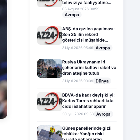
televiziya fəaliyyətinə
fasilə verir
03.Avqust.2026 00:59
Avropa
ABŞ-da qızılca yayılması:
Son 35 ilin rekord
göstəricisi müşahidə
olunur
Avropa
31.İyul.2026 05:46
Rusiya Ukraynanın iri
şəhərlərini kütləvi raket və
dron atəşinə tutub
Dünya
31.İyul.2026 03:09
BBVA-da kadr dəyişikliyi:
Karlos Torres rəhbərlikdə
ciddi islahatlar aparır
Avropa
30.İyul.2026 09:33
Günəş panellərində gizli
təhlükə: Yanğın riski
barədə xəbərdarlıq