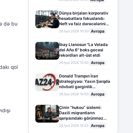
Dünya birjaları korporativ
hesabatlara fokuslanıb:
ə də bu
Neft və faiz dərəcələrinin
təsiri altında cari vəziyyət
Avropa
26.İyul.2026 10:50
İbay Llanosun "La Velada
del Año 6" boks gecəsi
rekordları alt-üst etdi
Avropa
26.İyul.2026 10:50
dakı qol
Donald Trampın İran
strategiyası: Yaxın Şərqdə
növbəti gərginlik
mərhələsi
Avropa
26.İyul.2026 10:50
Çinin “hukou” sistemi:
ıdışı
Daxili miqrantların
qarşısındakı görünməz
sədd
Avropa
26.İyul.2026 10:22