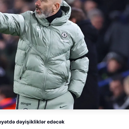
yətdə dəyişikliklər edəcək