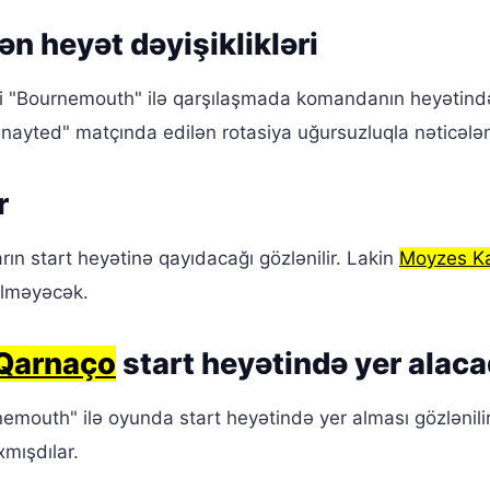
ən heyət dəyişiklikləri
imi "Bournemouth" ilə qarşılaşmada komandanın heyətind
Yunayted" matçında edilən rotasiya uğursuzluqla nəticələ
r
n start heyətinə qayıdacağı gözlənilir. Lakin
Moyzes K
ilməyəcək.
Qarnaço
start heyətində yer alac
emouth" ilə oyunda start heyətində yer alması gözlənilir
mışdılar.