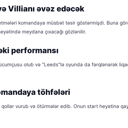
ə Villianı əvəz edəcək
tmələri komandaya müsbət təsir göstərmişdi. Buna gör
eyətində meydana çıxacağı gözlənilir.
ki performansı
cumçusu olub və "Leeds"lə oyunda da fərqlənərək liqa
omandaya töhfələri
qollar vurub və ötürmələr edib. Onun start heyətinə qay