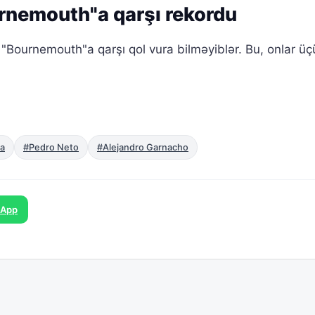
rnemouth"a qarşı rekordu
"Bournemouth"a qarşı qol vura bilməyiblər. Bu, onlar üç
a
#Pedro Neto
#Alejandro Garnacho
sApp