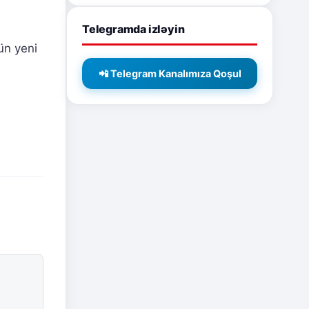
Telegramda izləyin
ün yeni
📲 Telegram Kanalımıza Qoşul