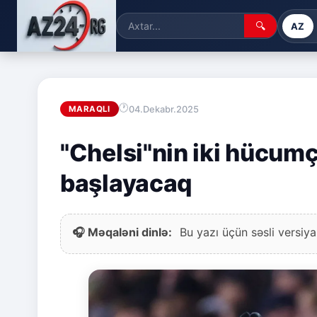
🔍
AZ
04.Dekabr.2025
MARAQLI
"Chelsi"nin iki hücum
başlayacaq
🎧 Məqaləni dinlə:
Bu yazı üçün səsli versiya