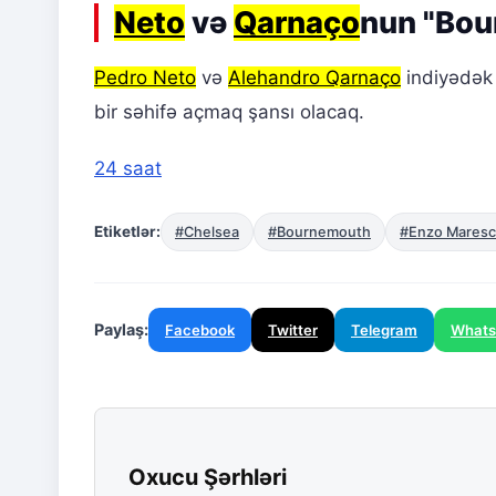
Neto
və
Qarnaço
nun "Bou
Pedro Neto
və
Alehandro Qarnaço
indiyədək 
bir səhifə açmaq şansı olacaq.
24 saat
Etiketlər:
#Chelsea
#Bournemouth
#Enzo Maresc
Paylaş:
Facebook
Twitter
Telegram
What
Oxucu Şərhləri