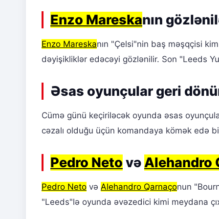
Enzo Mareska
nın gözlənil
Enzo Mareska
nın "Çelsi"nin baş məşqçisi k
dəyişikliklər edəcəyi gözlənilir. Son "Leeds 
Əsas oyunçular geri dönü
Cümə günü keçiriləcək oyunda əsas oyunçuları
cəzalı olduğu üçün komandaya kömək edə b
Pedro Neto
və
Alehandro 
Pedro Neto
və
Alehandro Qarnaço
nun "Bourn
"Leeds"lə oyunda əvəzedici kimi meydana çıx