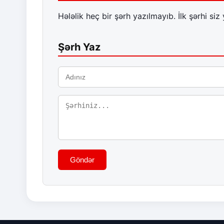
Hələlik heç bir şərh yazılmayıb. İlk şərhi siz 
Şərh Yaz
Göndər