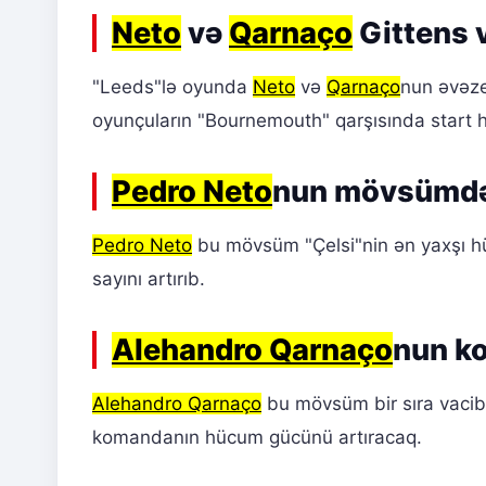
Neto
və
Qarnaço
Gittens v
"Leeds"lə oyunda
Neto
və
Qarnaço
nun əvəze
oyunçuların "Bournemouth" qarşısında start h
Pedro Neto
nun mövsümdə
Pedro Neto
bu mövsüm "Çelsi"nin ən yaxşı hü
sayını artırıb.
Alehandro Qarnaço
nun k
Alehandro Qarnaço
bu mövsüm bir sıra vacib 
komandanın hücum gücünü artıracaq.