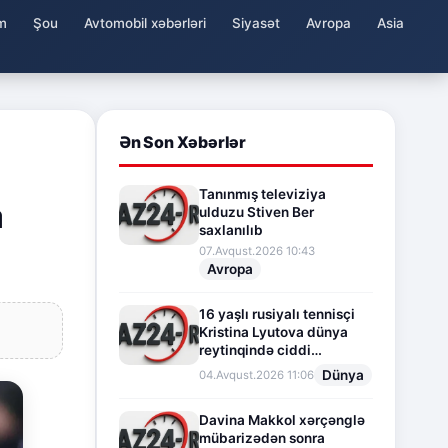
m
Şou
Avtomobil xəbərləri
Siyasət
Avropa
Asia
Ən Son Xəbərlər
Tanınmış televiziya
a
ulduzu Stiven Ber
saxlanılıb
07.Avqust.2026 10:43
Avropa
16 yaşlı rusiyalı tennisçi
Kristina Lyutova dünya
reytinqində ciddi
irəliləyişə imza atdı
Dünya
04.Avqust.2026 11:06
Davina Makkol xərçənglə
mübarizədən sonra