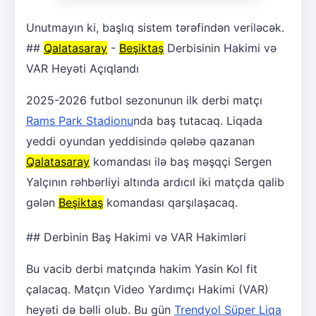
Unutmayın ki, başlıq sistem tərəfindən veriləcək.
##
Qalatasaray
-
Beşiktaş
Derbisinin Hakimi və
VAR Heyəti Açıqlandı
2025-2026 futbol sezonunun ilk derbi matçı
Rams Park Stadionu
nda baş tutacaq. Liqada
yeddi oyundan yeddisində qələbə qazanan
Qalatasaray
komandası ilə baş məşqçi Sergen
Yalçının rəhbərliyi altında ardıcıl iki matçda qalib
gələn
Beşiktaş
komandası qarşılaşacaq.
## Derbinin Baş Hakimi və VAR Hakimləri
Bu vacib derbi matçında hakim Yasin Kol fit
çalacaq. Matçın Video Yardımçı Hakimi (VAR)
heyəti də bəlli olub. Bu gün
Trendyol Süper Liqa