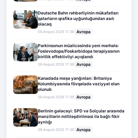
Deutsche Bahn rəhbərliyinin mükafatları
qatarların qrafikə uyğunluğundan asılı
olacaq
Avropa
09.Avqust.2026 17:36
Parkinsonun müalicəsində yeni mərhələ:
Foslevodopa/Foskarbidopa terapiyasının
birillik effektivliyi açıqlandı
Avropa
09.Avqust.2026 17:36
Kanadada meşə yanğınları: Britaniya
Kolumbiyasında fövqəladə vəziyyət elan
olunub
Avropa
09.Avqust.2026 17:36
Berlinin gələcəyi: SPD və Solçular arasında
mənzillərin milliləşdirilməsi ilə bağlı fikir
ayrılığı
Avropa
09.Avqust.2026 17:36