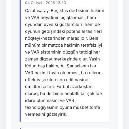
04.Oktyabr.2025 13:33
Qalatasaray-Beşiktaş derbisinin hakimi
və VAR heyətinin açıqlanması, həm
oyundan əvvəlki gözləntiləri, həm də
oyunun gedişindəki potensial təsirləri
nöqteyi-nəzərindən maraqlıdır. Belə
mühüm bir matçda hakimin tərəfsizliyi
və VAR sisteminin düzgün tətbiqi hər
zaman diqqət mərkəzində olur. Yasin
Kolun baş hakim, Ali Şansalanın isə
VAR hakimi təyin olunması, bu rolların
effektiv şəkildə icra edilməsinə
ümidləri artırır. Futbol azarkeşləri
olaraq, bu derbinin ədalətli bir şəkildə
idarə olunmasını və VAR
texnologiyasının oyuna müsbət töhfə
verməsini gözləyirik.