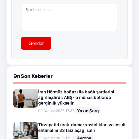
Göndər
Ən Son Xəbərlər
İran Hörmüz boğazı ilə bağlı şərtlərini
ağırlaşdırdı: ABŞ-la münasibətlərdə
gərginlik yüksəlir
Yaxın Şərq
09.Avqust.2026 17:37
Tirzepatid ürək-damar xəstəlikləri və insult
ehtimalını 33 faiz aşağı salır
Avropa
09.Avqust.2026 17:36