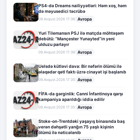
PS4-də Dreams nailiyyətləri: Həm xoş, həm
də məyusedici təcrübə
Avropa
09.Avqust.2026 17:36
Yuri Tilemansın PSJ ilə matçda möhtəşəm
debütü: “Mançester Yunayted”in yeni
ulduzu parlayır
Avropa
09.Avqust.2026 17:36
Uelsdə kütləvi dava: Bir nəfərin ölümü ilə
əlaqədar qətl faktı üzrə cinayət işi başlanıb
Avropa
09.Avqust.2026 17:35
FİFA-da gərginlik: Canni İnfantinoya qarşı
kampaniya aparıldığı iddia edilir
Avropa
09.Avqust.2026 17:35
Stoke-on-Trentdəki yaşayış binasında baş
verən dəhşətli yanğın 75 yaşlı kişinin
ölümü ilə nəticələnib