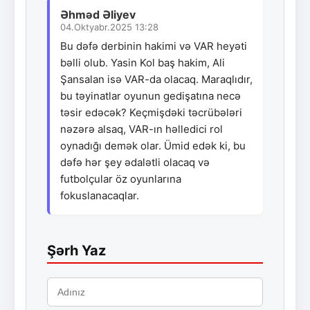
Əhməd Əliyev
04.Oktyabr.2025 13:28
Bu dəfə derbinin hakimi və VAR heyəti
bəlli olub. Yasin Kol baş hakim, Ali
Şansalan isə VAR-da olacaq. Maraqlıdır,
bu təyinatlar oyunun gedişatına necə
təsir edəcək? Keçmişdəki təcrübələri
nəzərə alsaq, VAR-ın həlledici rol
oynadığı demək olar. Ümid edək ki, bu
dəfə hər şey ədalətli olacaq və
futbolçular öz oyunlarına
fokuslanacaqlar.
Şərh Yaz