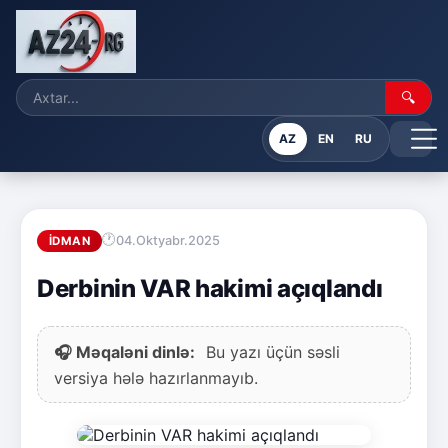
🔍
AZ
EN
RU
04.Oktyabr.2025
İDMAN
Derbinin VAR hakimi açıqlandı
🎧 Məqaləni dinlə:
Bu yazı üçün səsli
versiya hələ hazırlanmayıb.