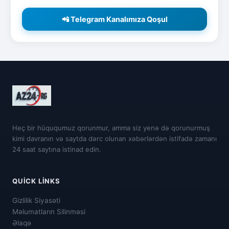
📲 Telegram Kanalımıza Qoşul
Heç bir hüququmuz qorunmur, amma siz yenə də qorunurmuş
kimi davranın və saytda dərc olunan xəbərlərdən istifadə zamanı
24 saat saytına istinad edin.
QUICK LINKS
Gizlilik Siyasəti
Məlumatların Silinməsi
Əlaqə