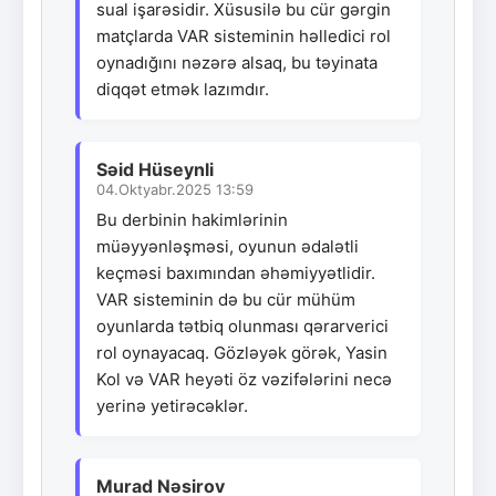
sual işarəsidir. Xüsusilə bu cür gərgin
matçlarda VAR sisteminin həlledici rol
oynadığını nəzərə alsaq, bu təyinata
diqqət etmək lazımdır.
Səid Hüseynli
04.Oktyabr.2025 13:59
Bu derbinin hakimlərinin
müəyyənləşməsi, oyunun ədalətli
keçməsi baxımından əhəmiyyətlidir.
VAR sisteminin də bu cür mühüm
oyunlarda tətbiq olunması qərarverici
rol oynayacaq. Gözləyək görək, Yasin
Kol və VAR heyəti öz vəzifələrini necə
yerinə yetirəcəklər.
Murad Nəsirov