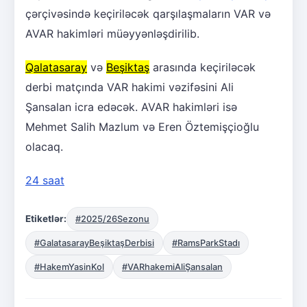
çərçivəsində keçiriləcək qarşılaşmaların VAR və
AVAR hakimləri müəyyənləşdirilib.
Qalatasaray
və
Beşiktaş
arasında keçiriləcək
derbi matçında VAR hakimi vəzifəsini Ali
Şansalan icra edəcək. AVAR hakimləri isə
Mehmet Salih Mazlum və Eren Öztemişçioğlu
olacaq.
24 saat
Etiketlər:
#2025/26Sezonu
#GalatasarayBeşiktaşDerbisi
#RamsParkStadı
#HakemYasinKol
#VARhakemiAliŞansalan