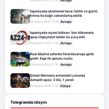
Avropa
09.Avqust.2026 17:35
İspaniyada ekstremal hava: İstilik və güclü
fırtına ilə bağlı xəbərdarlıq edilib
Avropa
09.Avqust.2026 17:35
İspaniyada siyasi böhran: Vox hökumətə
qarşı impiçment tələbi ilə çıxış edir
Avropa
09.Avqust.2026 17:35
Real Madrid səfərdə Ferentsvaroşa qalib
gəldi: Espi ilk qolunu vurdu
Avropa
09.Avqust.2026 17:35
Şimali Mərmərə avtomobil yolunda
dəhşətli qəza: 3 ölü, 1 yaralı
Dünya
09.Avqust.2026 17:35
Telegramda izləyin