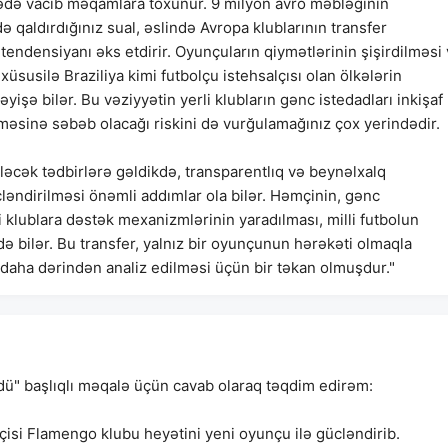
arədə vacib məqamlara toxunur. 9 milyon avro məbləğinin
qaldırdığınız sual, əslində Avropa klublarının transfer
endensiyanı əks etdirir. Oyunçuların qiymətlərinin şişirdilməsi
 xüsusilə Braziliya kimi futbolçu istehsalçısı olan ölkələrin
əyişə bilər. Bu vəziyyətin yerli klubların gənc istedadları inkişaf
əsinə səbəb olacağı riskini də vurğulamağınız çox yerindədir.
iləcək tədbirlərə gəldikdə, transparentlıq və beynəlxalq
cləndirilməsi önəmli addımlar ola bilər. Həmçinin, gənc
i klublara dəstək mexanizmlərinin yaradılması, milli futbolun
də bilər. Bu transfer, yalnız bir oyunçunun hərəkəti olmaqla
 daha dərindən analiz edilməsi üçün bir təkan olmuşdur."
dü" başlıqlı məqalə üçün cavab olaraq təqdim edirəm:
isi Flamengo klubu heyətini yeni oyunçu ilə gücləndirib.