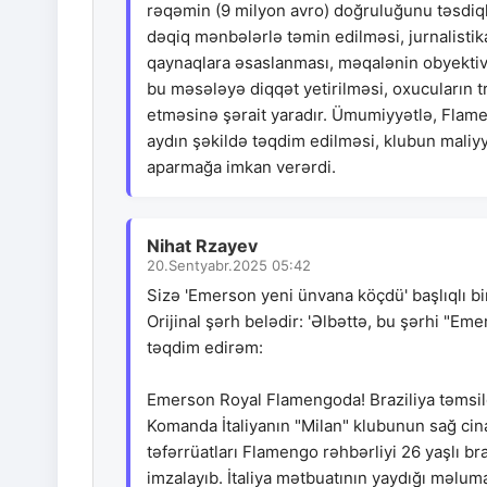
rəqəmin (9 milyon avro) doğruluğunu təsdiqlə
dəqiq mənbələrlə təmin edilməsi, jurnalistika
qaynaqlara əsaslanması, məqalənin obyektivli
bu məsələyə diqqət yetirilməsi, oxucuların 
etməsinə şərait yaradır. Ümumiyyətlə, Flame
aydın şəkildə təqdim edilməsi, klubun maliyyə
aparmağa imkan verərdi.
Nihat Rzayev
20.Sentyabr.2025 05:42
Sizə 'Emerson yeni ünvana köçdü' başlıqlı bi
Orijinal şərh belədir: 'Əlbəttə, bu şərhi "E
təqdim edirəm:
Emerson Royal Flamengoda! Braziliya təmsilç
Komanda İtaliyanın "Milan" klubunun sağ cin
təfərrüatları Flamengo rəhbərliyi 26 yaşlı br
imzalayıb. İtaliya mətbuatının yaydığı məlu