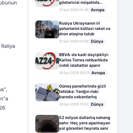
klubunun
göstəricisi müşahidə
olunur
Avropa
31.İyul.2026 05:46
Rusiya Ukraynanın iri
şəhərlərini kütləvi raket və
dron atəşinə tutub
Dünya
31.İyul.2026 03:09
İtaliya
BBVA-da kadr dəyişikliyi:
Karlos Torres rəhbərlikdə
ciddi islahatlar aparır
Avropa
30.İyul.2026 09:33
Günəş panellərində gizli
na",
təhlükə: Yanğın riski
barədə xəbərdarlıq
an"a
Dünya
26.İyul.2026 10:52
 26
52 milyon dollarlıq nəhəng
səhv: Heç yerə aparmayan
yol görənləri heyrətə salır