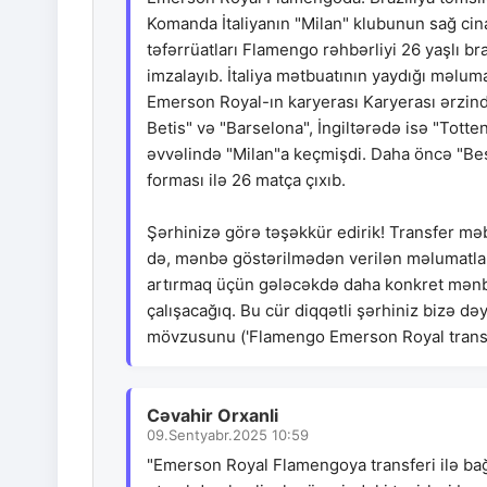
Komanda İtaliyanın "Milan" klubunun sağ cin
təfərrüatları Flamengo rəhbərliyi 26 yaşlı br
imzalayıb. İtaliya mətbuatının yaydığı məlu
Emerson Royal-ın karyerası Karyerası ərzində
Betis" və "Barselona", İngiltərədə isə "Tot
əvvəlində "Milan"a keçmişdi. Daha öncə "Beş
forması ilə 26 matça çıxıb.
Şərhinizə görə təşəkkür edirik! Transfer mə
də, mənbə göstərilmədən verilən məlumatların
artırmaq üçün gələcəkdə daha konkret mənbə
çalışacağıq. Bu cür diqqətli şərhiniz bizə də
mövzusunu ('Flamengo Emerson Royal transfe
Cəvahir Orxanli
09.Sentyabr.2025 10:59
"Emerson Royal Flamengoya transferi ilə bağl