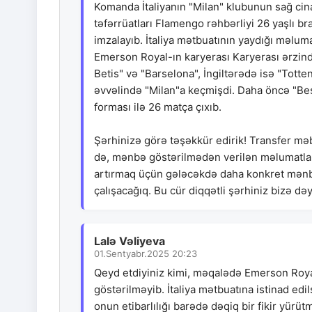
Komanda İtaliyanın "Milan" klubunun sağ cin
təfərrüatları Flamengo rəhbərliyi 26 yaşlı br
imzalayıb. İtaliya mətbuatının yaydığı məlu
Emerson Royal-ın karyerası Karyerası ərzində
Betis" və "Barselona", İngiltərədə isə "Tot
əvvəlində "Milan"a keçmişdi. Daha öncə "Beş
forması ilə 26 matça çıxıb.
Şərhinizə görə təşəkkür edirik! Transfer mə
də, mənbə göstərilmədən verilən məlumatların
artırmaq üçün gələcəkdə daha konkret mənbə
çalışacağıq. Bu cür diqqətli şərhiniz bizə dəy
Lalə Vəliyeva
01.Sentyabr.2025 20:23
Qeyd etdiyiniz kimi, məqalədə Emerson Royal
göstərilməyib. İtaliya mətbuatına istinad e
onun etibarlılığı barədə dəqiq bir fikir yürüt