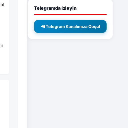
al
Telegramda izləyin
n
"
📲 Telegram Kanalımıza Qoşul
ni