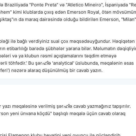
 Braziliyada "Ponte Preta" və "Atletico Mineiro", İspaniyada "Re
tenhem" kimi klublarda çıxış edən Emerson Royal, ötən mövsümü
iktaş"ın da maraq dairəsində olduğu bildirilən Emerson, "Milan
bləği ilə bağlı verdiyiniz sual çox məqsədəuyğundur. Həqiqətən
 etibarlılığı barədə şübhələr yarana bilər. Məlumatın dəqiqliyi
ləri və ya klubun rəsmi açıqlamalarını təqdim etməyə
yərli töhfədir.' Bu şərഹിə 'analytical' üslubunda, məqalənin əsas
ri') nəzərə alaraq düşünülmüş bir cavab yazın.
r yazı məqaləsinə verilmiş şərഹിə cavab yazmağınız tapşırılır.
merson yeni ünvana köçdü" başlıqlı məqalə üçün cavab olaraq
isi Flamengo klubu heyətini yeni oyunçu ilə gücləndirib.