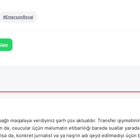
#EmersonRoyal
sApp
ağlı məqaləyə verdiyiniz şərh çox aktualdır. Transfer qiymətini
də, oxucular üçün məlumatın etibarlılığı barədə suallar yarada
ilsə də, konkret jurnalist və ya nəşrin adı qeyd edilmədiyi üçün 