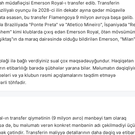
ah müdafiəçisi Emerson Royal-ı transfer edib. Transferin
aziliyalı oyunçu ilə 2028-ci ilin dekabr ayına qədər müqavilə
mata əsasən, bu transfer Flamengoya 9 milyon avroya başa gəlib.
 Braziliyada "Ponte Preta" və "Atletico Mineiro", İspaniyada "Re
tenhem" kimi klublarda çıxış edən Emerson Royal, ötən mövsümü
iktaş"ın da maraq dairəsində olduğu bildirilən Emerson, "Milan
bləği ilə bağlı verdiyiniz sual çox məqsədəuyğundur. Həqiqətən
 etibarlılığı barədə şübhələr yarana bilər. Məlumatın dəqiqliyi
ləri və ya klubun rəsmi açıqlamalarını təqdim etməyə
ərli töhfədir.
-ın transfer qiymətinin (9 milyon avro) mənbəyi tam olaraq
dilsə də, bu məlumatı verən konkret mənbənin adı çəkilmədiyi üç
mək çətindir. Transferin maliyyə detallarının daha dəqiq və etibar