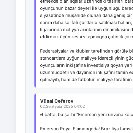
etməkdə olan liqalar üzərindəki təsirləri b
oyunçunun bazar dəyəri ilə uyğunluğu barədə 
siyasətində müşahidə olunan daha geniş bir t
sonra daha sərfəli şərtlərlə satılması halları,
liqalarında maliyyə axınlarının dinamikasını d
etdirmək üçün resurs tapmaqda çətinlik çəkm
Federasiyalar və klublar tərəfindən görülə b
standartlara uyğun maliyyə idarəçiliyinin gü
oyunçuların inkişafına investisiya qoyan yerl
uzunmüddətli və dayanıqlı inkişafını təmin e
qalmayıb, həm də futbolun maliyyə tərəfinin
Vüsal Cəfərov
02.Sentyabr.2025 04:02
Əlbəttə, bu şərhi "Emerson yeni ünvana köç
Emerson Royal Flamengoda! Braziliya təmsilç