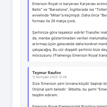
Emerson Royal-ın karyerası Karyerası ərzində
Betis" və "Barselona", İngiltərədə isə "Tot
əvvəlində "Milan"a keçmişdi. Daha öncə "Beş
forması ilə 26 matça çıxıb.
Şərhinizə görə təşəkkür edirik! Transfer mə
də, mənbə göstərilmədən verilən məlumatların
artırmaq üçün gələcəkdə daha konkret mənbə
çalışacağıq. Bu cür diqqətli şərhiniz bizə də
mövzusunu ('Flamengo Emerson Royal transfe
Teymur Raufov
11.Sentyabr.2025 12:28
Sizə 'Emerson yeni ünvana köçdü' başlıqlı bi
Orijinal şərh belədir: 'Əlbəttə, bu şərhi "E
təqdim edirəm:
Emerson Royal Flamengoda! Braziliya təmsilç