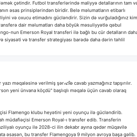
mək çətindir. Futbol transferlərində maliyyə detallarının tam v
nın əsas prinsiplərindən biridir. Belə məlumatların etibarlı
yini və oxucu etimadını gücləndirir. Sizin də vurğuladığınız kim
transferə dair məlumatları daha böyük məsuliyyətlə qəbul
ngo-nun Emerson Royal transferi ilə bağlı bu cür detalların dah
 siyasəti və transfer strategiyası barədə daha dərin təhlil
r yazı məqaləsinə verilmiş şərഹിə cavab yazmağınız tapşırılır.
merson yeni ünvana köçdü" başlıqlı məqalə üçün cavab olaraq
isi Flamengo klubu heyətini yeni oyunçu ilə gücləndirib.
ah müdafiəçisi Emerson Royal-ı transfer edib. Transferin
aziliyalı oyunçu ilə 2028-ci ilin dekabr ayına qədər müqavilə
mata əsasən, bu transfer Flamengoya 9 milyon avroya başa gəlib.