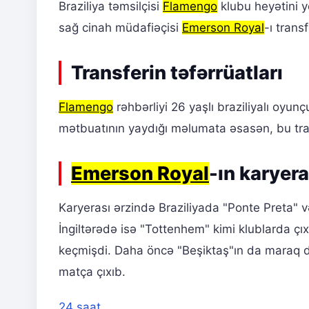
Braziliya təmsilçisi
Flamengo
klubu heyətini y
sağ cinah müdafiəçisi
Emerson Royal
-ı trans
Transferin təfərrüatları
Flamengo
rəhbərliyi 26 yaşlı braziliyalı oyun
mətbuatının yaydığı məlumata əsasən, bu tr
Emerson Royal
-ın karyera
Karyerası ərzində Braziliyada "Ponte Preta" və
İngiltərədə isə "Tottenhem" kimi klublarda çı
keçmişdi. Daha öncə "Beşiktaş"ın da maraq d
matça çıxıb.
24 saat