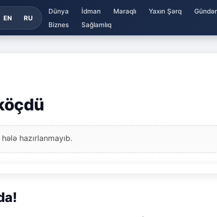
Dünya
İdman
Maraqlı
Yaxın Şərq
Gündə
EN
RU
Biznes
Sağlamlıq
köçdü
 hələ hazırlanmayıb.
da!