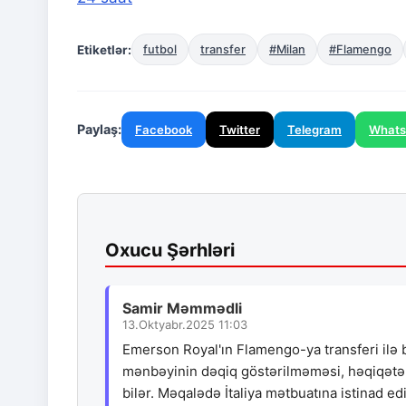
Etiketlər:
futbol
transfer
#Milan
#Flamengo
Paylaş:
Facebook
Twitter
Telegram
What
Oxucu Şərhləri
Samir Məmmədli
13.Oktyabr.2025 11:03
Emerson Royal'ın Flamengo-ya transferi ilə b
mənbəyinin dəqiq göstərilməməsi, həqiqətən 
bilər. Məqalədə İtaliya mətbuatına istinad ed