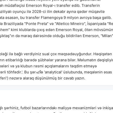
ah müdafiəçisi Emerson Royal-ı transfer edib. Transferin
aziliyalı oyunçu ilə 2028-ci ilin dekabr ayına qədər müqavilə
mata əsasən, bu transfer Flamengoya 9 milyon avroya başa gəlib.
 Braziliyada "Ponte Preta" və "Atletico Mineiro", İspaniyada "Re
tenhem" kimi klublarda çıxış edən Emerson Royal, ötən mövsümü
iktaş"ın da maraq dairəsində olduğu bildirilən Emerson, "Milan
bləği ilə bağlı verdiyiniz sual çox məqsədəuyğundur. Həqiqətən
 etibarlılığı barədə şübhələr yarana bilər. Məlumatın dəqiqliyi
ləri və ya klubun rəsmi açıqlamalarını təqdim etməyə
yərli töhfədir.'. Bu şərഹിə 'analytical' üslubunda, məqalənin əsas
ri') nəzərə alaraq düşünülmüş bir cavab yazın.
ı şərhiniz, futbol bazarlarındakı maliyyə mexanizmləri və inkişa