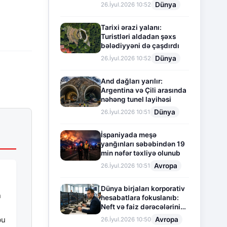
Dünya
26.İyul.2026 10:52
Tarixi ərazi yalanı:
Turistləri aldadan şəxs
bələdiyyəni də çaşdırdı
Dünya
26.İyul.2026 10:52
And dağları yarılır:
Argentina və Çili arasında
nəhəng tunel layihəsi
Dünya
26.İyul.2026 10:51
İspaniyada meşə
yanğınları səbəbindən 19
min nəfər təxliyə olunub
Avropa
26.İyul.2026 10:51
Dünya birjaları korporativ
n
hesabatlara fokuslanıb:
Neft və faiz dərəcələrinin
təsiri altında cari vəziyyət
bu
Avropa
26.İyul.2026 10:50