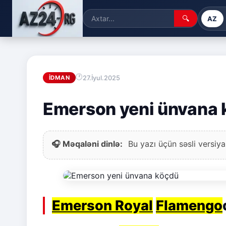
🔍
AZ
27.İyul.2025
İDMAN
Emerson yeni ünvana 
🎧 Məqaləni dinlə:
Bu yazı üçün səsli versiya
Emerson Royal
Flamengo