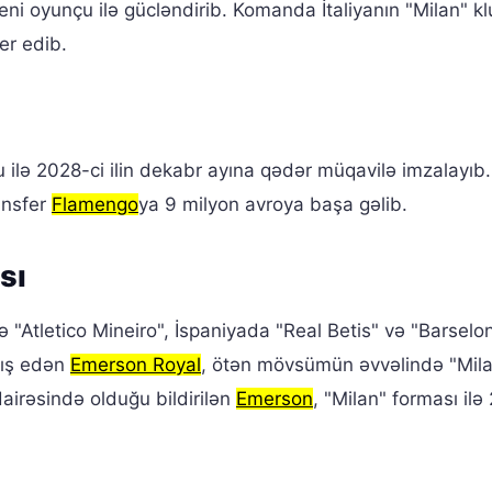
eni oyunçu ilə gücləndirib. Komanda İtaliyanın "Milan" 
fer edib.
çu ilə 2028-ci ilin dekabr ayına qədər müqavilə imzalayıb. 
ansfer
Flamengo
ya 9 milyon avroya başa gəlib.
sı
 "Atletico Mineiro", İspaniyada "Real Betis" və "Barselo
xış edən
Emerson Royal
, ötən mövsümün əvvəlində "Mil
airəsində olduğu bildirilən
Emerson
, "Milan" forması ilə