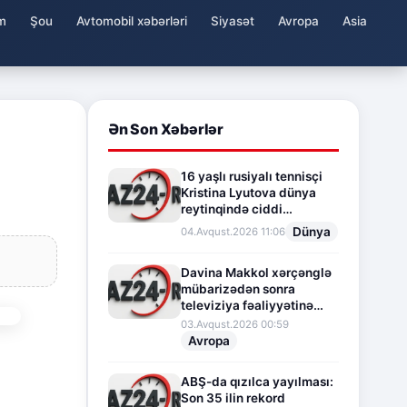
m
Şou
Avtomobil xəbərləri
Siyasət
Avropa
Asia
Ən Son Xəbərlər
16 yaşlı rusiyalı tennisçi
Kristina Lyutova dünya
reytinqində ciddi
irəliləyişə imza atdı
Dünya
04.Avqust.2026 11:06
Davina Makkol xərçənglə
mübarizədən sonra
televiziya fəaliyyətinə
fasilə verir
03.Avqust.2026 00:59
Avropa
ABŞ-da qızılca yayılması:
Son 35 ilin rekord