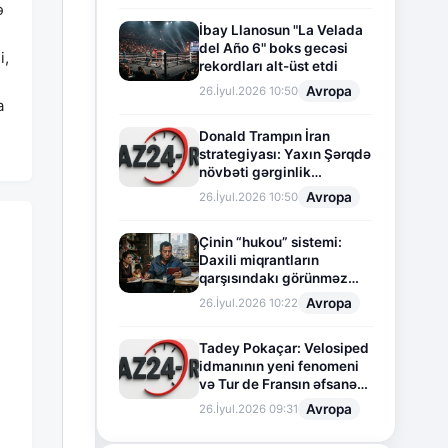
ə
İbay Llanosun "La Velada
del Año 6" boks gecəsi
i,
rekordları alt-üst etdi
Avropa
26.İyul.2026 10:50
a
Donald Trampın İran
strategiyası: Yaxın Şərqdə
növbəti gərginlik
mərhələsi
Avropa
26.İyul.2026 10:50
Çinin “hukou” sistemi:
Daxili miqrantların
qarşısındakı görünməz
sədd
Avropa
26.İyul.2026 10:22
Tadey Pokaçar: Velosiped
idmanının yeni fenomeni
və Tur de Fransın əfsanəvi
səhifəsi
Avropa
26.İyul.2026 09:31