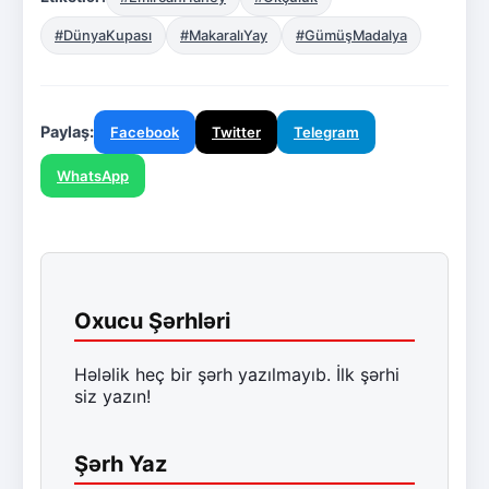
#DünyaKupası
#MakaralıYay
#GümüşMadalya
Paylaş:
Facebook
Twitter
Telegram
WhatsApp
Oxucu Şərhləri
Hələlik heç bir şərh yazılmayıb. İlk şərhi
siz yazın!
Şərh Yaz