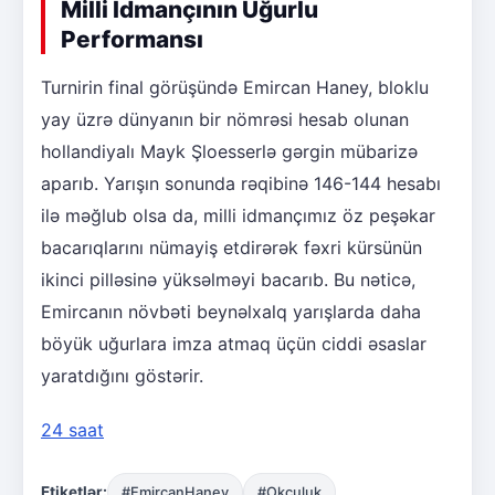
Milli İdmançının Uğurlu
Performansı
Turnirin final görüşündə Emircan Haney, bloklu
yay üzrə dünyanın bir nömrəsi hesab olunan
hollandiyalı Mayk Şloesserlə gərgin mübarizə
aparıb. Yarışın sonunda rəqibinə 146-144 hesabı
ilə məğlub olsa da, milli idmançımız öz peşəkar
bacarıqlarını nümayiş etdirərək fəxri kürsünün
ikinci pilləsinə yüksəlməyi bacarıb. Bu nəticə,
Emircanın növbəti beynəlxalq yarışlarda daha
böyük uğurlara imza atmaq üçün ciddi əsaslar
yaratdığını göstərir.
24 saat
Etiketlər:
#EmircanHaney
#Okçuluk