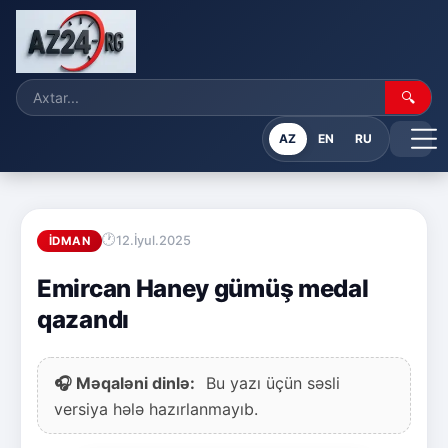
🔍
AZ
EN
RU
12.İyul.2025
İDMAN
Emircan Haney gümüş medal
qazandı
🎧 Məqaləni dinlə:
Bu yazı üçün səsli
versiya hələ hazırlanmayıb.