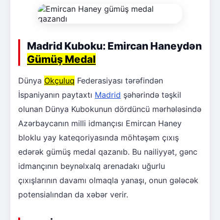
Madrid Kuboku: Emircan Haneydən
Gümüş Medal
Dünya
Okçuluq
Federasiyası tərəfindən
İspaniyanın paytaxtı
Madrid
şəhərində təşkil
olunan Dünya Kubokunun dördüncü mərhələsində
Azərbaycanın milli idmançısı Emircan Haney
bloklu yay kateqoriyasında möhtəşəm çıxış
edərək gümüş medal qazanıb. Bu nailiyyət, gənc
idmançının beynəlxalq arenadakı uğurlu
çıxışlarının davamı olmaqla yanaşı, onun gələcək
potensialından da xəbər verir.