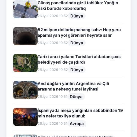
Günəş panellərində gizli təhlükə: Yanğın
riski barədə xəbərdarlıq
Dünya
26.İyul.2026 10:52
52 milyon dollarlıq nəhəng səhv: Heç yerə
aparmayan yol görənləri heyrətə salır
Dünya
26.İyul.2026 10:52
Tarixi ərazi yalanı: Turistləri aldadan şəxs
bələdiyyəni də çaşdırdı
Dünya
26.İyul.2026 10:52
And dağları yarılır: Argentina və Çili
arasında nəhəng tunel layihəsi
Dünya
26.İyul.2026 10:51
İspaniyada meşə yanğınları səbəbindən 19
min nəfər təxliyə olunub
Avropa
26.İyul.2026 10:51