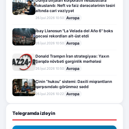
Dünya birjaları korporativ hesabatlara
fokuslanıb: Neft və faiz dərəcələrinin təsiri
altında cari vəziyyət
Avropa
26.İyul.2026 10:50
İbay Llanosun "La Velada del Año 6" boks
gecəsi rekordları alt-üst etdi
Avropa
26.İyul.2026 10:50
Donald Trampın İran strategiyası: Yaxın
Şərqdə növbəti gərginlik mərhələsi
Avropa
26.İyul.2026 10:50
Çinin “hukou” sistemi: Daxili miqrantların
qarşısındakı görünməz sədd
Avropa
26.İyul.2026 10:22
Telegramda izləyin