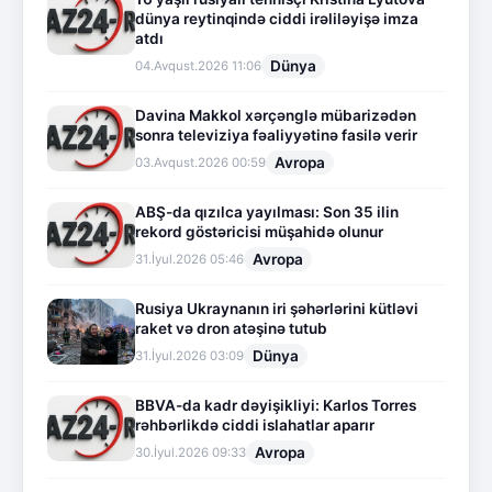
dünya reytinqində ciddi irəliləyişə imza
atdı
Dünya
04.Avqust.2026 11:06
Davina Makkol xərçənglə mübarizədən
sonra televiziya fəaliyyətinə fasilə verir
Avropa
03.Avqust.2026 00:59
ABŞ-da qızılca yayılması: Son 35 ilin
rekord göstəricisi müşahidə olunur
Avropa
31.İyul.2026 05:46
Rusiya Ukraynanın iri şəhərlərini kütləvi
raket və dron atəşinə tutub
Dünya
31.İyul.2026 03:09
BBVA-da kadr dəyişikliyi: Karlos Torres
rəhbərlikdə ciddi islahatlar aparır
Avropa
30.İyul.2026 09:33