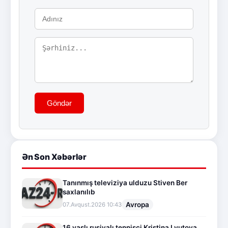
Göndər
Ən Son Xəbərlər
Tanınmış televiziya ulduzu Stiven Ber
saxlanılıb
Avropa
07.Avqust.2026 10:43
16 yaşlı rusiyalı tennisçi Kristina Lyutova