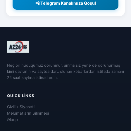
📲 Telegram Kanalımıza Qoşul
Heç bir hüququmuz qorunmur, amma siz yenə də qorunurmuş
kimi davranın və saytda dərc olunan xəbərlərdən istifadə zamanı
24 saat saytına istinad edin.
QUICK LINKS
Gizlilik Siyasəti
Məlumatların Silinməsi
Əlaqə