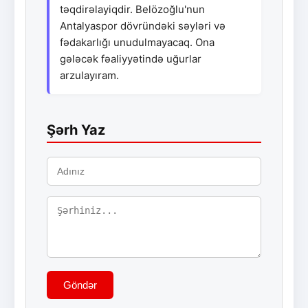
təqdirəlayiqdir. Belözoğlu'nun
Antalyaspor dövründəki səyləri və
fədakarlığı unudulmayacaq. Ona
gələcək fəaliyyətində uğurlar
arzulayıram.
Şərh Yaz
Göndər