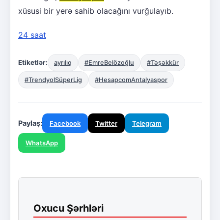
xüsusi bir yerə sahib olacağını vurğulayıb.
24 saat
Etiketlər:
ayrılıq
#EmreBelözoğlu
#Təşəkkür
#TrendyolSüperLig
#HesapcomAntalyaspor
Paylaş:
Facebook
Twitter
Telegram
WhatsApp
Oxucu Şərhləri