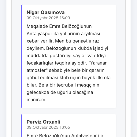
Nigar Qasımova
09.Oktyabr.2025 16:09
Məqalədə Emre Belözoğlunun
Antalyaspor ilə yollarının aryılması
xəbər verilir. Mən bu qənaətlə razı
deyiləm. Belözoğlunun klubda işlədiyi
müddətdə göstərdiyi səylər və etdiyi
fədakarlıqlar təqdirəlayiqdir. "Yaranan
atmosfer" səbəbiylə belə bir qərarın
qəbul edilməsi klub üçün böyük itki ola
bilər. Belə bir təcrübəli məşqçinin
gələcəkdə də uğurlu olacağına
inanıram.
Pərviz Orxanli
09.Oktyabr.2025 16:05
Emre Belözoğlu'nun Antalyaspor ilə