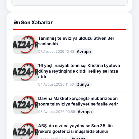
Ən Son Xəbərlər
Tanınmış televiziya ulduzu Stiven Ber
saxlanılıb
Avropa
07.Avqust.2026 10:43
16 yaşlı rusiyalı tennisçi Kristina Lyutova
dünya reytinqində ciddi irəliləyişə imza
atdı
Dünya
04.Avqust.2026 11:06
Davina Makkol xərçənglə mübarizədən
sonra televiziya fəaliyyətinə fasilə verir
Avropa
03.Avqust.2026 00:59
ABŞ-da qızılca yayılması: Son 35 ilin
rekord göstəricisi müşahidə olunur