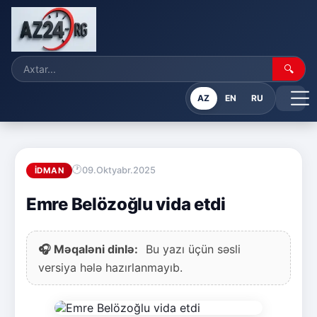
🔍
AZ
EN
RU
09.Oktyabr.2025
İDMAN
Emre Belözoğlu vida etdi
🎧 Məqaləni dinlə:
Bu yazı üçün səsli
versiya hələ hazırlanmayıb.