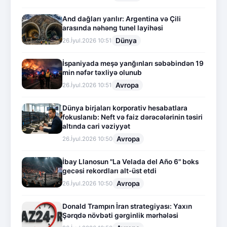
And dağları yarılır: Argentina və Çili
arasında nəhəng tunel layihəsi
Dünya
26.İyul.2026 10:51
İspaniyada meşə yanğınları səbəbindən 19
min nəfər təxliyə olunub
Avropa
26.İyul.2026 10:51
Dünya birjaları korporativ hesabatlara
fokuslanıb: Neft və faiz dərəcələrinin təsiri
altında cari vəziyyət
Avropa
26.İyul.2026 10:50
İbay Llanosun "La Velada del Año 6" boks
gecəsi rekordları alt-üst etdi
Avropa
26.İyul.2026 10:50
Donald Trampın İran strategiyası: Yaxın
Şərqdə növbəti gərginlik mərhələsi