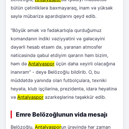
bütün çətinliklərə baxmayaraq, inam və yüksək
səylə mübarizə apardıqlarını qeyd edib.
"Böyük əmək və fədakarlıqla qurduğumuz
komandanın indiki vəziyyətini və gələcəyini
dəyərli hesab etsəm də, yaranan atmosfer
nəticəsində qəbul etdiyim qərarın həm bizim,
həm də
Antalyaspor
üçün daha xeyirli olacağına
inanıram" - deyə Belözoğlu bildirib. O, bu
müddətdə yanında olan futbolçulara, texniki
heyətə, klub işçilərinə, prezidentə, idarə heyətinə
və
Antalyaspor
azarkeşlərinə təşəkkür edib.
Emre Belözoğlunun vida mesajı
Belözoğlu,
Antalyaspor
un ürəyində hər zaman