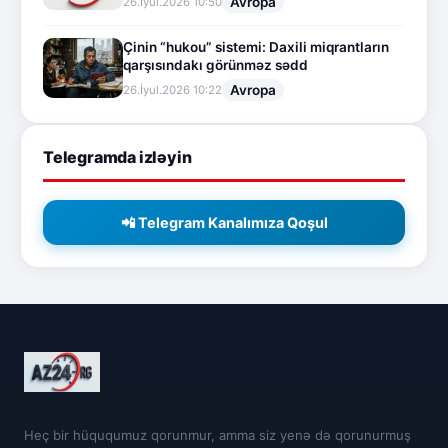
Avropa
26.İyul.2026 10:50
Çinin “hukou” sistemi: Daxili miqrantların
qarşısındakı görünməz sədd
Avropa
26.İyul.2026 10:22
Telegramda izləyin
📲 Telegram Kanalımıza Qoşul
Heç bir hüququmuz qorunmur, amma siz yenə də qorunurmuş