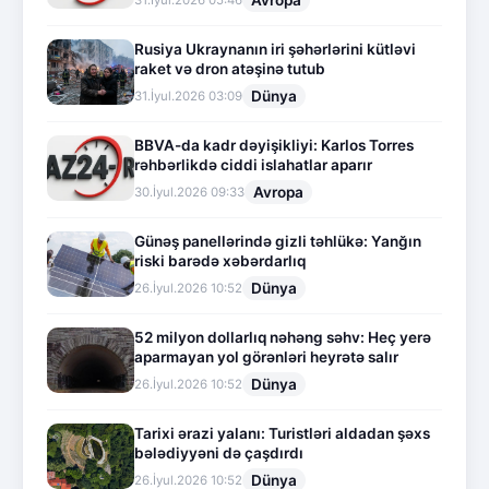
Avropa
31.İyul.2026 05:46
Rusiya Ukraynanın iri şəhərlərini kütləvi
raket və dron atəşinə tutub
Dünya
31.İyul.2026 03:09
BBVA-da kadr dəyişikliyi: Karlos Torres
rəhbərlikdə ciddi islahatlar aparır
Avropa
30.İyul.2026 09:33
Günəş panellərində gizli təhlükə: Yanğın
riski barədə xəbərdarlıq
Dünya
26.İyul.2026 10:52
52 milyon dollarlıq nəhəng səhv: Heç yerə
aparmayan yol görənləri heyrətə salır
Dünya
26.İyul.2026 10:52
Tarixi ərazi yalanı: Turistləri aldadan şəxs
bələdiyyəni də çaşdırdı
Dünya
26.İyul.2026 10:52