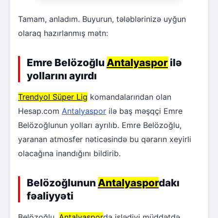
Tamam, anladım. Buyurun, tələblərinizə uyğun
olaraq hazırlanmış mətn:
Emre Belözoğlu
Antalyaspor
ilə
yollarını ayırdı
Trendyol Süper Lig
komandalarından olan
Hesap.com
Antalyaspor
ilə baş məşqçi Emre
Belözoğlunun yolları ayrılıb. Emre Belözoğlu,
yaranan atmosfer nəticəsində bu qərarın xeyirli
olacağına inandığını bildirib.
Belözoğlunun
Antalyaspor
dakı
fəaliyyəti
Belözoğlu,
Antalyaspor
da işlədiyi müddətdə