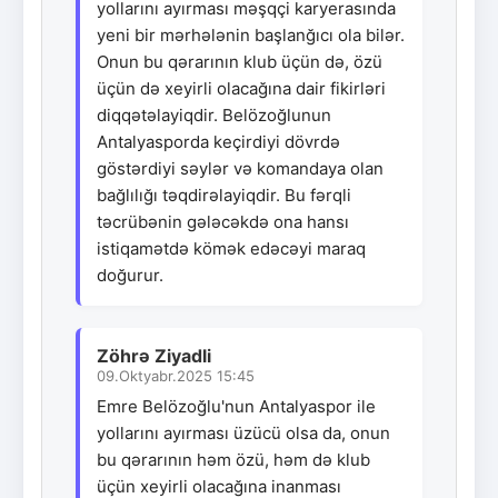
yollarını ayırması məşqçi karyerasında
yeni bir mərhələnin başlanğıcı ola bilər.
Onun bu qərarının klub üçün də, özü
üçün də xeyirli olacağına dair fikirləri
diqqətəlayiqdir. Belözoğlunun
Antalyasporda keçirdiyi dövrdə
göstərdiyi səylər və komandaya olan
bağlılığı təqdirəlayiqdir. Bu fərqli
təcrübənin gələcəkdə ona hansı
istiqamətdə kömək edəcəyi maraq
doğurur.
Zöhrə Ziyadli
09.Oktyabr.2025 15:45
Emre Belözoğlu'nun Antalyaspor ile
yollarını ayırması üzücü olsa da, onun
bu qərarının həm özü, həm də klub
üçün xeyirli olacağına inanması