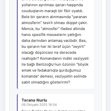
yollarının ayrılması qərarı haqqında
oxuduqlarım maraqlı bir fikir oyatdı.
Belə bir qərarın alınmasında "yaranan
atmosferin" təsirli olması diqqət çəkir.
Məncə, bu "atmosfer" ifadəsi altında
hansı spesifik məsəələrin yattığını
daha dərindən anlamaq vacibdir. Bəs,
bu qərarın hər iki tərəf üçün "xeyirli"
olacağı düşüncəsi nə dərəcədə
reallıqdır? Komandanın indiki vəziyyəti
ilə bağlı Belözoğlu'nun özünün "böyük
əmək və fədakarlıqla qurduğumuz
komanda" deməsi, vəziyyətin əslində
sabit olmadığını göstərirmi?
Təranə Nurlu
09.Oktyabr.2025 16:04