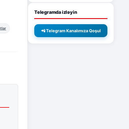
Telegramda izləyin
tlar
📲 Telegram Kanalımıza Qoşul