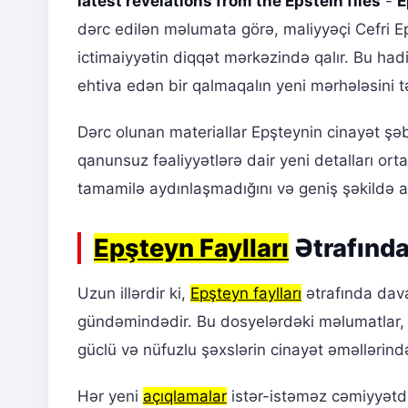
latest revelations from the Epstein files
-
E
dərc edilən məlumata görə, maliyyəçi Cefri 
ictimaiyyətin diqqət mərkəzində qalır. Bu ha
ehtiva edən bir qalmaqalın yeni mərhələsini tə
Dərc olunan materiallar Epşteynin cinayət şəbək
qanunsuz fəaliyyətlərə dair yeni detalları ort
tamamilə aydınlaşmadığını və geniş şəkildə ar
Epşteyn Faylları
Ətrafınd
Uzun illərdir ki,
Epşteyn faylları
ətrafında dav
gündəmindədir. Bu dosyelərdəki məlumatlar,
güclü və nüfuzlu şəxslərin cinayət əməllərində
Hər yeni
açıqlamalar
istər-istəməz cəmiyyətdə