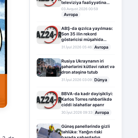
televiziya fəaliyyətinə
fasilə verir
03.Avqust.2026 00:59
Avropa
ABŞ-da qızılca yayılması:
Son 35 ilin rekord
göstəricisi müşahidə
olunur
Avropa
31.İyul.2026 05:46
Rusiya Ukraynanın iri
şəhərlərini kütləvi raket və
dron atəşinə tutub
Dünya
31.İyul.2026 03:09
BBVA-da kadr dəyişikliyi:
Karlos Torres rəhbərlikdə
ciddi islahatlar aparır
Avropa
30.İyul.2026 09:33
Günəş panellərində gizli
təhlükə: Yanğın riski
barədə xəbərdarlıq