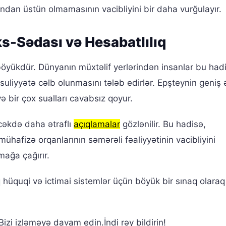
ndan üstün olmamasının vacibliyini bir daha vurğulayır.
s-Sədası və Hesabatlılıq
öyükdür. Dünyanın müxtəlif yerlərindən insanlar bu had
uliyyətə cəlb olunmasını tələb edirlər. Epşteynin geniş 
 bir çox sualları cavabsız qoyur.
cəkdə daha ətraflı
açıqlamalar
gözlənilir. Bu hadisə,
afizə orqanlarının səmərəli fəaliyyətinin vacibliyini
mağa çağırır.
 hüquqi və ictimai sistemlər üçün böyük bir sınaq olaraq
izi izləməyə davam edin.İndi rəy bildirin!