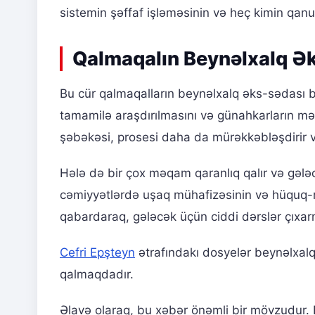
sistemin şəffaf işləməsinin və heç kimin qanu
Qalmaqalın Beynəlxalq Ək
Bu cür qalmaqalların beynəlxalq əks-sədası b
tamamilə araşdırılmasını və günahkarların məs
şəbəkəsi, prosesi daha da mürəkkəbləşdirir və
Hələ də bir çox məqam qaranlıq qalır və gələ
cəmiyyətlərdə uşaq mühafizəsinin və hüquq-müh
qabardaraq, gələcək üçün ciddi dərslər çıxar
Cefri Epşteyn
ətrafındakı dosyelər beynəlxalq
qalmaqdadır.
Əlavə olaraq, bu xəbər önəmli bir mövzudur. B