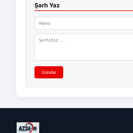
Şərh Yaz
Göndər