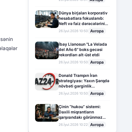
Dünya birjaları korporativ
hesabatlara fokuslanıb:
Neft və faiz dərəcələrinin
təsiri altında cari vəziyyət
Avropa
26.İyul.2026 10:50
isənin
İbay Llanosun "La Velada
əlaqələr
del Año 6" boks gecəsi
rekordları alt-üst etdi
Avropa
26.İyul.2026 10:50
Donald Trampın İran
strategiyası: Yaxın Şərqdə
növbəti gərginlik
mərhələsi
Avropa
26.İyul.2026 10:50
Çinin “hukou” sistemi:
Daxili miqrantların
qarşısındakı görünməz
sədd
Avropa
26.İyul.2026 10:22