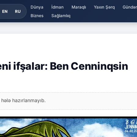
Dünya
İdman
Maraqlı
Yaxın Şərq
Gündə
EN
RU
Biznes
Sağlamlıq
eni ifşalar: Ben Cenninqsin
 hələ hazırlanmayıb.