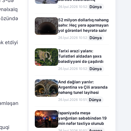
ın 3-də
Dünya
26.İyul.2026 10:52
nəlxalq
ı özündə
52 milyon dollarlıq nəhəng
səhv: Heç yerə aparmayan
yol görənləri heyrətə salır
Dünya
26.İyul.2026 10:52
k etdiyi
Tarixi ərazi yalanı:
Turistləri aldadan şəxs
bələdiyyəni də çaşdırdı
Dünya
26.İyul.2026 10:52
And dağları yarılır:
Argentina və Çili arasında
nəhəng tunel layihəsi
Dünya
26.İyul.2026 10:51
cəmləşən
İspaniyada meşə
yanğınları səbəbindən 19
min nəfər təxliyə olunub
üquqi
Avropa
26.İyul.2026 10:51