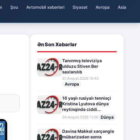
m
Şou
Avtomobil xəbərləri
Siyasət
Avropa
Asia
Ən Son Xəbərlər
Tanınmış televiziya
ulduzu Stiven Ber
saxlanılıb
07.Avqust.2026 10:43
Avropa
16 yaşlı rusiyalı tennisçi
Kristina Lyutova dünya
reytinqində ciddi
irəliləyişə imza atdı
Dünya
04.Avqust.2026 11:06
Davina Makkol xərçənglə
mübarizədən sonra