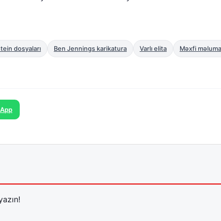
tein dosyaları
Ben Jennings karikatura
Varlı elita
Məxfi məluma
sApp
yazın!