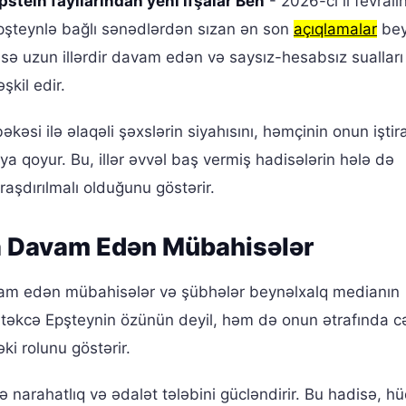
pstein fayllarından yeni ifşalar Ben
- 2026-cı il fevral
Epşteynlə bağlı sənədlərdən sızan ən son
açıqlamalar
bey
disə uzun illərdir davam edən və saysız-hesabsız suallar
şkil edir.
əsi ilə əlaqəli şəxslərin siyahısını, həmçinin onun iştira
aya qoyur. Bu, illər əvvəl baş vermiş hadisələrin hələ də
aşdırılmalı olduğunu göstərir.
a Davam Edən Mübahisələr
am edən mübahisələr və şübhələr beynəlxalq medianın
 təkcə Epşteynin özünün deyil, həm də onun ətrafında 
ki rolunu göstərir.
 narahatlıq və ədalət tələbini gücləndirir. Bu hadisə, h