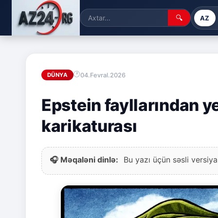
🔍
AZ
04.Fevral.2026
DÜNYA
Epstein fayllarından y
karikaturası
🎧 Məqaləni dinlə:
Bu yazı üçün səsli versiya