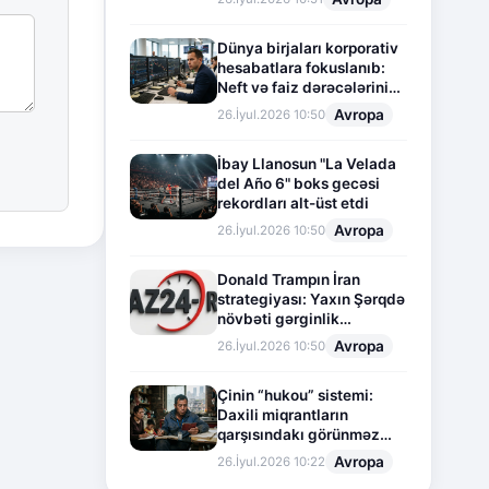
Dünya birjaları korporativ
hesabatlara fokuslanıb:
Neft və faiz dərəcələrinin
təsiri altında cari vəziyyət
Avropa
26.İyul.2026 10:50
İbay Llanosun "La Velada
del Año 6" boks gecəsi
rekordları alt-üst etdi
Avropa
26.İyul.2026 10:50
Donald Trampın İran
strategiyası: Yaxın Şərqdə
növbəti gərginlik
mərhələsi
Avropa
26.İyul.2026 10:50
Çinin “hukou” sistemi:
Daxili miqrantların
qarşısındakı görünməz
sədd
Avropa
26.İyul.2026 10:22