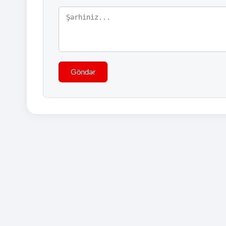
Göndər