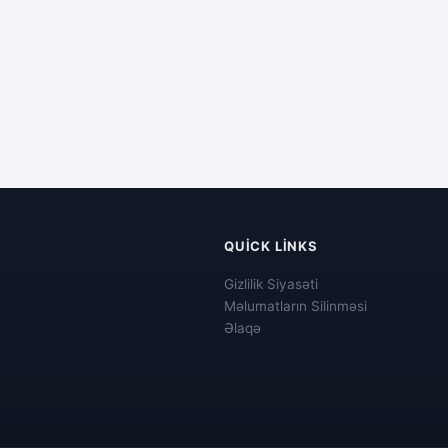
QUICK LINKS
Gizlilik Siyasəti
Məlumatların Silinməsi
Əlaqə