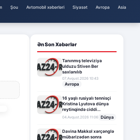
m
Şou
Avtomobil xəbərləri
Siyasət
Avropa
Asia
Ən Son Xəbərlər
Tanınmış televiziya
ulduzu Stiven Ber
saxlanılıb
07.Avqust.2026 10:43
Avropa
16 yaşlı rusiyalı tennisçi
Kristina Lyutova dünya
reytinqində ciddi
irəliləyişə imza atdı
Dünya
04.Avqust.2026 11:06
Davina Makkol xərçənglə
mübarizədən sonra