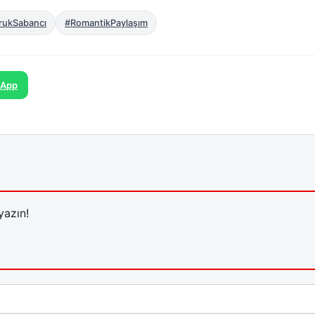
rukSabancı
#RomantikPaylaşım
sApp
yazın!