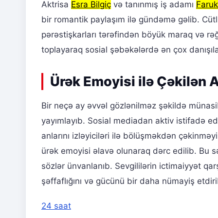
Aktrisa
Esra Bilgiç
və tanınmış iş adamı
Faruk
bir romantik paylaşım ilə gündəmə gəlib. Cütl
pərəstişkarları tərəfindən böyük maraq və r
toplayaraq sosial şəbəkələrdə ən çox danışıla
Ürək Emoyisi ilə Çəkilən 
Bir neçə ay əvvəl gözlənilməz şəkildə münas
yayımlayıb. Sosial mediadan aktiv istifadə 
anlarını izləyiciləri ilə bölüşməkdən çəkinməy
ürək emoyisi əlavə olunaraq dərc edilib. Bu s
sözlər ünvanlanıb. Sevgililərin ictimaiyyət qar
şəffaflığını və gücünü bir daha nümayiş etdir
24 saat