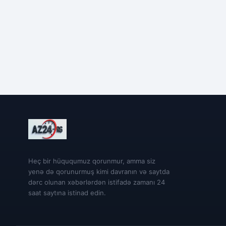
Heç bir hüququmuz qorunmur, amma siz
yenə də qorunurmuş kimi davranın və saytda
dərc olunan xəbərlərdən istifadə zamanı 24
saat saytına istinad edin.