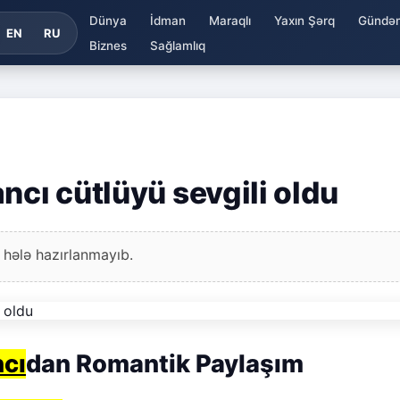
Dünya
İdman
Maraqlı
Yaxın Şərq
Gündə
EN
RU
Biznes
Sağlamlıq
ncı cütlüyü sevgili oldu
 hələ hazırlanmayıb.
cı
dan Romantik Paylaşım