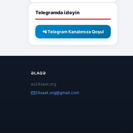
Telegramda izləyin
📲 Telegram Kanalımıza Qoşul
ƏLAQƏ
az24saat.org
24saat.org@gmail.com