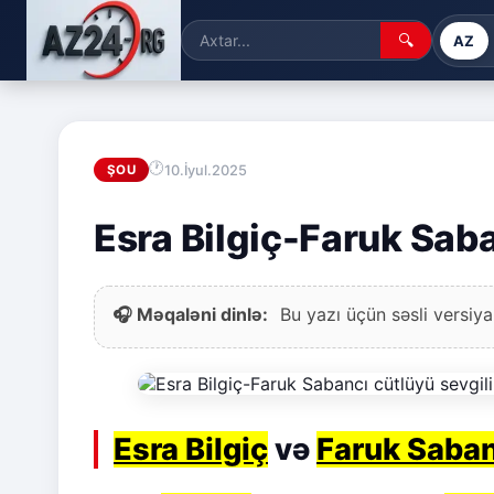
🔍
AZ
10.İyul.2025
ŞOU
Esra Bilgiç-Faruk Saba
🎧 Məqaləni dinlə:
Bu yazı üçün səsli versiya
Esra Bilgiç
və
Faruk Saban