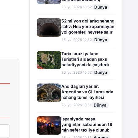
Dünya
26.İyul.2026 10:52
52 milyon dollarlıq nəhəng
səhv: Heç yerə aparmayan
yol görənləri heyrətə salır
Dünya
26.İyul.2026 10:52
Tarixi ərazi yalanı:
Turistləri aldadan şəxs
bələdiyyəni də çaşdırdı
Dünya
26.İyul.2026 10:52
And dağları yarılır:
Argentina və Çili arasında
nəhəng tunel layihəsi
Dünya
26.İyul.2026 10:51
İspaniyada meşə
yanğınları səbəbindən 19
min nəfər təxliyə olunub
Avropa
26.İyul.2026 10:51