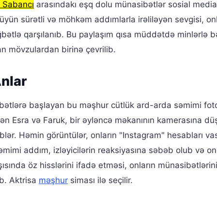
 Sabancı
arasındakı eşq dolu münasibətlər sosial medi
üyün sürətli və möhkəm addımlarla irəliləyən sevgisi, on
əğbətlə qarşılanıb. Bu paylaşım qısa müddətdə minlərlə
n mövzulardan birinə çevrilib.
Anlar
ibətlərə başlayan bu məşhur cütlük ard-arda səmimi fot
edən Esra və Faruk, bir əyləncə məkanının kamerasına dü
iblər. Həmin görüntülər, onların "Instagram" hesabları vas
əmimi addım, izləyicilərin reaksiyasına səbəb olub və on
şısında öz hisslərini ifadə etməsi, onların münasibətlərin
ib. Aktrisa
məşhur
siması ilə seçilir.