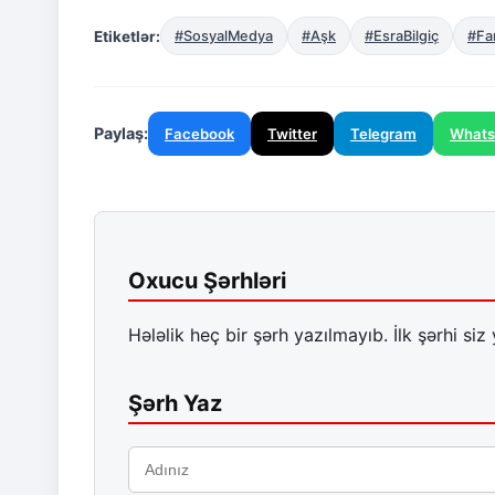
Etiketlər:
#SosyalMedya
#Aşk
#EsraBilgiç
#Fa
Paylaş:
Facebook
Twitter
Telegram
What
Oxucu Şərhləri
Hələlik heç bir şərh yazılmayıb. İlk şərhi siz 
Şərh Yaz