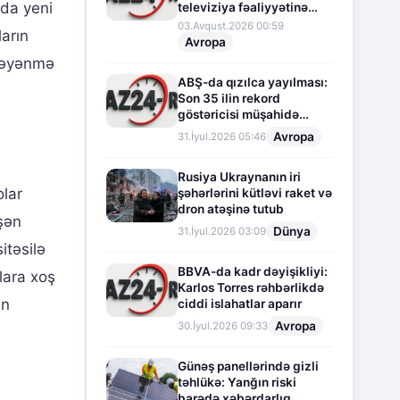
ada yeni
televiziya fəaliyyətinə
fasilə verir
03.Avqust.2026 00:59
ların
Avropa
 bəyənmə
ABŞ-da qızılca yayılması:
Son 35 ilin rekord
göstəricisi müşahidə
olunur
Avropa
31.İyul.2026 05:46
Rusiya Ukraynanın iri
olar
şəhərlərini kütləvi raket və
dron atəşinə tutub
şən
Dünya
31.İyul.2026 03:09
itəsilə
BBVA-da kadr dəyişikliyi:
lara xoş
Karlos Torres rəhbərlikdə
in
ciddi islahatlar aparır
Avropa
30.İyul.2026 09:33
Günəş panellərində gizli
təhlükə: Yanğın riski
barədə xəbərdarlıq