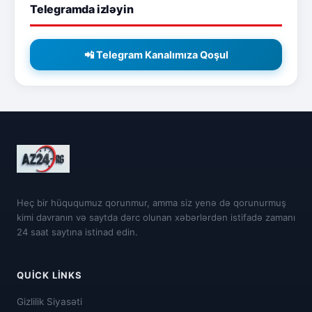
Telegramda izləyin
📲 Telegram Kanalımıza Qoşul
Heç bir hüququmuz qorunmur, amma siz yenə də qorunurmuş
kimi davranın və saytda dərc olunan xəbərlərdən istifadə zamanı
24 saat saytına istinad edin.
QUICK LINKS
Gizlilik Siyasəti