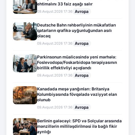
ehtimalını 33 faiz aşağı salır
Avropa
09.Avqust.2026 17:36
Deutsche Bahn rəhbərliyinin mükafatları
qatarların qrafikə uyğunluğundan asılı
olacaq
Avropa
09.Avqust.2026 17:36
Parkinsonun müalicəsində yeni mərhələ:
Foslevodopa/Foskarbidopa terapiyasının
birillik effektivliyi açıqlandı
Avropa
09.Avqust.2026 17:36
Kanadada meşə yanğınları: Britaniya
Kolumbiyasında fövqəladə vəziyyət elan
olunub
Avropa
09.Avqust.2026 17:36
Berlinin gələcəyi: SPD və Solçular arasında
mənzillərin milliləşdirilməsi ilə bağlı fikir
ayrılığı