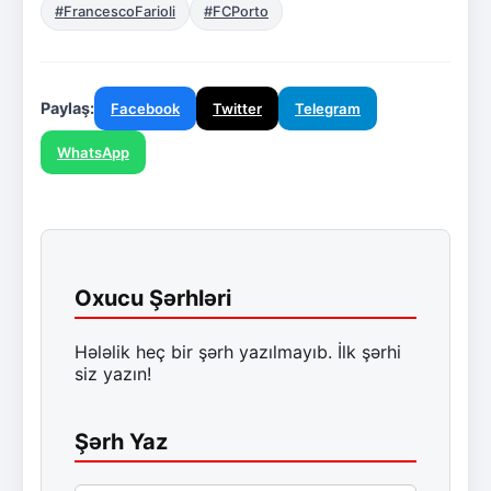
#FrancescoFarioli
#FCPorto
Paylaş:
Facebook
Twitter
Telegram
WhatsApp
Oxucu Şərhləri
Hələlik heç bir şərh yazılmayıb. İlk şərhi
siz yazın!
Şərh Yaz