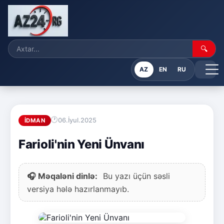
🔍
AZ
EN
RU
06.İyul.2025
İDMAN
Farioli'nin Yeni Ünvanı
🎧 Məqaləni dinlə:
Bu yazı üçün səsli
versiya hələ hazırlanmayıb.