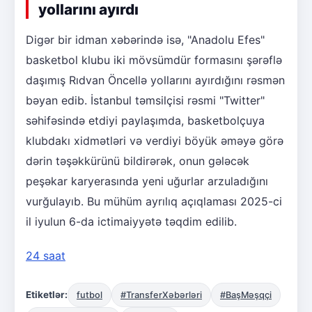
yollarını ayırdı
Digər bir idman xəbərində isə, "Anadolu Efes"
basketbol klubu iki mövsümdür formasını şərəflə
daşımış Rıdvan Öncellə yollarını ayırdığını rəsmən
bəyan edib. İstanbul təmsilçisi rəsmi "Twitter"
səhifəsində etdiyi paylaşımda, basketbolçuya
klubdakı xidmətləri və verdiyi böyük əməyə görə
dərin təşəkkürünü bildirərək, onun gələcək
peşəkar karyerasında yeni uğurlar arzuladığını
vurğulayıb. Bu mühüm ayrılıq açıqlaması 2025-ci
il iyulun 6-da ictimaiyyətə təqdim edilib.
24 saat
Etiketlər:
futbol
#TransferXəbərləri
#BaşMəşqçi