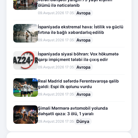
ölümü ilə nəticələnib
Avropa
09.Avqust.2026 17:35
İspaniyada ekstremal hava: İstilik və güclü
fırtına ilə bağlı xəbərdarlıq edilib
Avropa
09.Avqust.2026 17:35
İspaniyada siyasi böhran: Vox hökumətə
qarşı impiçment tələbi ilə çıxış edir
Avropa
09.Avqust.2026 17:35
Real Madrid səfərdə Ferentsvaroşa qalib
gəldi: Espi ilk qolunu vurdu
Avropa
09.Avqust.2026 17:35
Şimali Mərmərə avtomobil yolunda
dəhşətli qəza: 3 ölü, 1 yaralı
Dünya
09.Avqust.2026 17:35