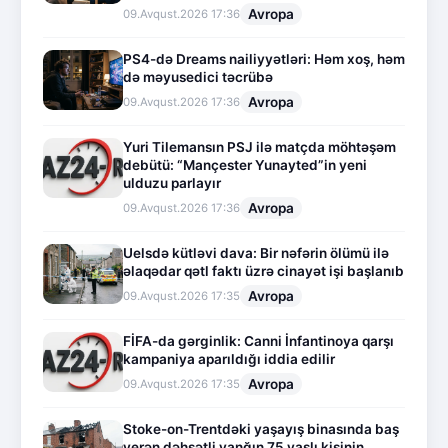
Avropa
09.Avqust.2026 17:36
PS4-də Dreams nailiyyətləri: Həm xoş, həm
də məyusedici təcrübə
Avropa
09.Avqust.2026 17:36
Yuri Tilemansın PSJ ilə matçda möhtəşəm
debütü: “Mançester Yunayted”in yeni
ulduzu parlayır
Avropa
09.Avqust.2026 17:36
Uelsdə kütləvi dava: Bir nəfərin ölümü ilə
əlaqədar qətl faktı üzrə cinayət işi başlanıb
Avropa
09.Avqust.2026 17:35
FİFA-da gərginlik: Canni İnfantinoya qarşı
kampaniya aparıldığı iddia edilir
Avropa
09.Avqust.2026 17:35
Stoke-on-Trentdəki yaşayış binasında baş
verən dəhşətli yanğın 75 yaşlı kişinin