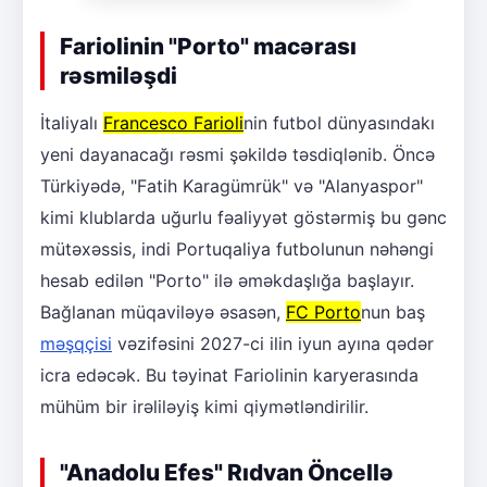
Fariolinin "Porto" macərası
rəsmiləşdi
İtaliyalı
Francesco Farioli
nin futbol dünyasındakı
yeni dayanacağı rəsmi şəkildə təsdiqlənib. Öncə
Türkiyədə, "Fatih Karagümrük" və "Alanyaspor"
kimi klublarda uğurlu fəaliyyət göstərmiş bu gənc
mütəxəssis, indi Portuqaliya futbolunun nəhəngi
hesab edilən "Porto" ilə əməkdaşlığa başlayır.
Bağlanan müqaviləyə əsasən,
FC Porto
nun baş
məşqçisi
vəzifəsini 2027-ci ilin iyun ayına qədər
icra edəcək. Bu təyinat Fariolinin karyerasında
mühüm bir irəliləyiş kimi qiymətləndirilir.
"Anadolu Efes" Rıdvan Öncellə