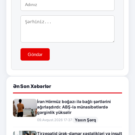
Göndər
Ən Son Xəbərlər
İran Hörmüz boğazı ilə bağlı şərtlərini
ağırlaşdırdı: ABŞ-la münasibətlərdə
gərginlik yüksəlir
Yaxın Şərq
09.Avqust.2026 17:37
Tirzepatid ürək-damar xəstəlikləri və insult