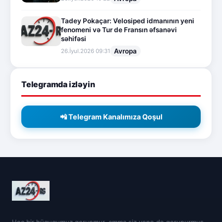
Tadey Pokaçar: Velosiped idmanının yeni
fenomeni və Tur de Fransın əfsanəvi
səhifəsi
Avropa
26.İyul.2026 09:31
Telegramda izləyin
📲 Telegram Kanalımıza Qoşul
Heç bir hüququmuz qorunmur, amma siz yenə də qorunurmuş