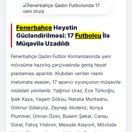
Fenerbahçe
Heyətin
Gücləndirilməsi: 17
Futbolçu
İlə
Müqavilə Uzadıldı
Fenerbahçe Qadın Futbol Komandasında yeni
mövsümə hazırlıq çərçivəsində geniş heyət
planlaması aparılıb. Klubdan verilən rəsmi
məlumata əsasən, 17 aparıcı oyunçunun müqavilə
müddəti yenilənib. Yağmur Uraz, Ece Türkoğlu,
İpek Kaya, Yaşam Göksu, Natalia Munteanu,
Göknur Güləryüz, Zeynep Akdeniz, Konya
Plummer, Ümran Özev, Busem Şəkər, Cansu
Gürel, Fatoş Yıldırım, Mesude Alayont, Mövlüdə