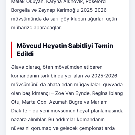
Mələk Okuyan, Karyna Alkhovik, Roselord
Borgella və Zeynep Kerimoğlu 2025-2026
mövsümündə də sarı-göy klubun uğurları üçün
mübarizə aparacaqlar.
Mövcud Heyətin Sabitliyi Təmin
Edildi
Əlavə olaraq, ötən mövsümdən etibarən
komandanın tərkibində yer alan və 2025-2026
mövsümünü də əhatə edən müqavilələri qüvvədə
olan beş idmançı – Zoe Van Eynde, Regina Ibiang
Otu, Marta Cox, Azumah Bugre və Mariam
Diakite – də yeni mövsümün heyət planlamasında
nəzərə alınıblar. Bu addımlar komandanın
nüvəsini qorumaq və gələcək çempionatlarda