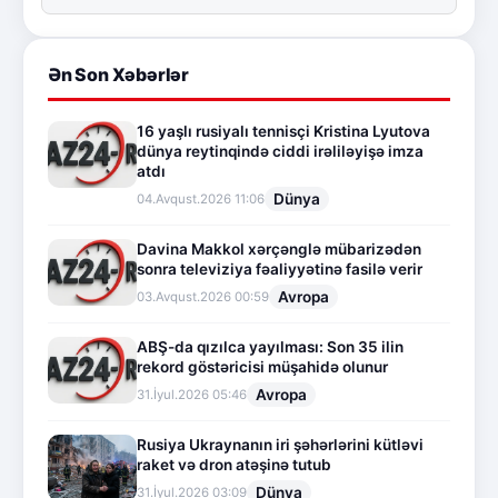
Ən Son Xəbərlər
16 yaşlı rusiyalı tennisçi Kristina Lyutova
dünya reytinqində ciddi irəliləyişə imza
atdı
Dünya
04.Avqust.2026 11:06
Davina Makkol xərçənglə mübarizədən
sonra televiziya fəaliyyətinə fasilə verir
Avropa
03.Avqust.2026 00:59
ABŞ-da qızılca yayılması: Son 35 ilin
rekord göstəricisi müşahidə olunur
Avropa
31.İyul.2026 05:46
Rusiya Ukraynanın iri şəhərlərini kütləvi
raket və dron atəşinə tutub
Dünya
31.İyul.2026 03:09