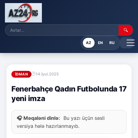
🔍
AZ
EN
RU
14.İyul.2025
İDMAN
Fenerbahçe Qadın Futbolunda 17
yeni imza
🎧 Məqaləni dinlə:
Bu yazı üçün səsli
versiya hələ hazırlanmayıb.