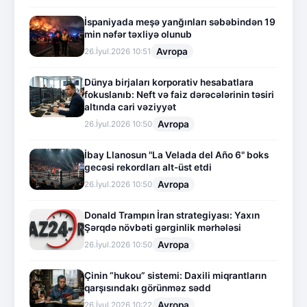
İspaniyada meşə yanğınları səbəbindən 19
min nəfər təxliyə olunub
Avropa
26.İyul.2026 10:51
Dünya birjaları korporativ hesabatlara
fokuslanıb: Neft və faiz dərəcələrinin təsiri
altında cari vəziyyət
Avropa
26.İyul.2026 10:50
İbay Llanosun "La Velada del Año 6" boks
gecəsi rekordları alt-üst etdi
Avropa
26.İyul.2026 10:50
Donald Trampın İran strategiyası: Yaxın
Şərqdə növbəti gərginlik mərhələsi
Avropa
26.İyul.2026 10:50
Çinin “hukou” sistemi: Daxili miqrantların
qarşısındakı görünməz sədd
Avropa
26.İyul.2026 10:22