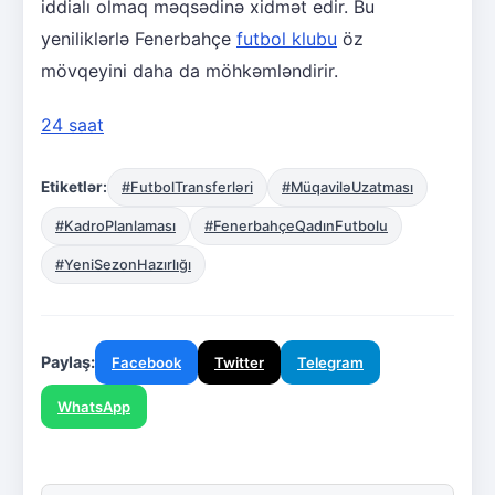
iddialı olmaq məqsədinə xidmət edir. Bu
yeniliklərlə Fenerbahçe
futbol klubu
öz
mövqeyini daha da möhkəmləndirir.
24 saat
Etiketlər:
#FutbolTransferləri
#MüqaviləUzatması
#KadroPlanlaması
#FenerbahçeQadınFutbolu
#YeniSezonHazırlığı
Paylaş:
Facebook
Twitter
Telegram
WhatsApp