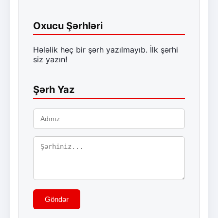
Oxucu Şərhləri
Hələlik heç bir şərh yazılmayıb. İlk şərhi
siz yazın!
Şərh Yaz
Göndər