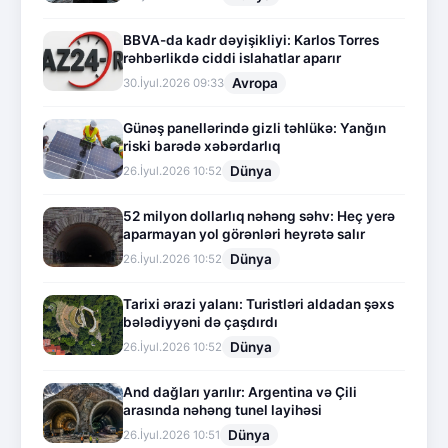
BBVA-da kadr dəyişikliyi: Karlos Torres
rəhbərlikdə ciddi islahatlar aparır
Avropa
30.İyul.2026 09:33
Günəş panellərində gizli təhlükə: Yanğın
riski barədə xəbərdarlıq
Dünya
26.İyul.2026 10:52
52 milyon dollarlıq nəhəng səhv: Heç yerə
aparmayan yol görənləri heyrətə salır
Dünya
26.İyul.2026 10:52
Tarixi ərazi yalanı: Turistləri aldadan şəxs
bələdiyyəni də çaşdırdı
Dünya
26.İyul.2026 10:52
And dağları yarılır: Argentina və Çili
arasında nəhəng tunel layihəsi
Dünya
26.İyul.2026 10:51