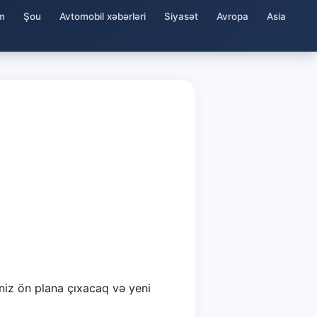
m
Şou
Avtomobil xəbərləri
Siyasət
Avropa
Asia
iniz ön plana çıxacaq və yeni