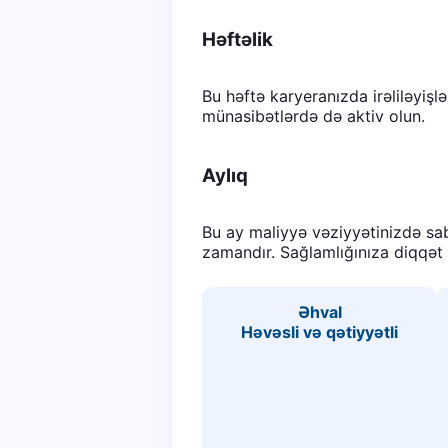
Həftəlik
Bu həftə karyeranızda irəliləyişl
münasibətlərdə də aktiv olun.
Aylıq
Bu ay maliyyə vəziyyətinizdə sab
zamandır. Sağlamlığınıza diqqət y
Əhval
Həvəsli və qətiyyətli