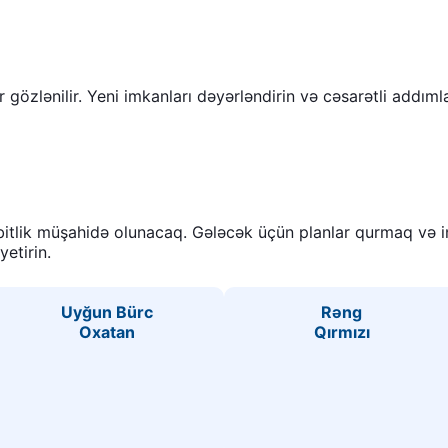
ər gözlənilir. Yeni imkanları dəyərləndirin və cəsarətli add
itlik müşahidə olunacaq. Gələcək üçün planlar qurmaq və in
etirin.
Uyğun Bürc
Rəng
Oxatan
Qırmızı