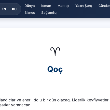
Dünya
İdman
Maraqlı
Yaxın Şərq
Gündə
EN
RU
Biznes
Sağlamlıq
♈
Qoç
nğıclar və enerji dolu bir gün olacaq. Liderlik keyfiyyətlər
sətlər yaranacaq.