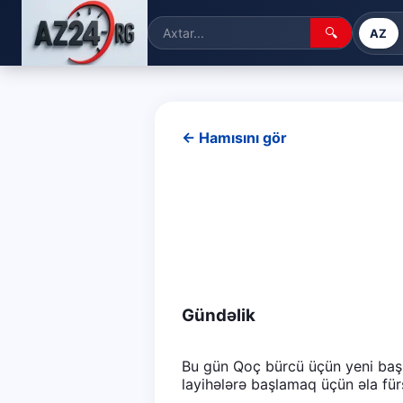
🔍
AZ
← Hamısını gör
Gündəlik
Bu gün Qoç bürcü üçün yeni başla
layihələrə başlamaq üçün əla für