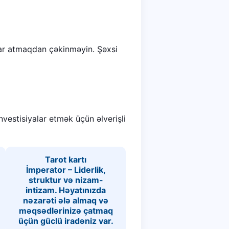
ımlar atmaqdan çəkinməyin. Şəxsi
vestisiyalar etmək üçün əlverişli
Tarot kartı
İmperator – Liderlik,
struktur və nizam-
intizam. Həyatınızda
nəzarəti ələ almaq və
məqsədlərinizə çatmaq
üçün güclü iradəniz var.