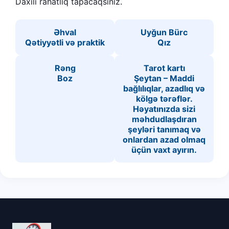
Daxili rahatlıq tapacaqsınız.
Əhval
Uyğun Bürc
Qətiyyətli və praktik
Qız
Rəng
Tarot kartı
Boz
Şeytan – Maddi
bağlılıqlar, azadlıq və
kölgə tərəflər.
Həyatınızda sizi
məhdudlaşdıran
şeyləri tanımaq və
onlardan azad olmaq
üçün vaxt ayırın.