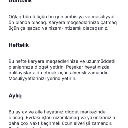
Gündəlik
Oğlaq bürcü üçün bu gün ambisiya və məsuliyyət
ön planda olacaq. Karyera məqsədlərinizə çatmaq
üçün çalışacaq və nizam-intizamlı olacaqsınız.
Həftəlik
Bu həftə karyera məqsədlərinizə və uzunmüddətli
planlarınıza diqqət yetirin. Peşəkar həyatınızda
irəliləyişlər əldə etmək üçün əlverişli zamandır.
Məsuliyyətlərinizi yerinə yetirin.
Aylıq
Bu ay ev və ailə həyatınız diqqət mərkəzində
olacaq. Evdəki işləri nizamlamaq və yaxınlarınızla
daha çox vaxt keçirmək üçün əlverişli zamandır.