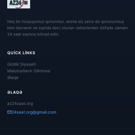
Heç bir hüququmuz qorunmur, amma siz yenə də qorunurmuş
kimi davranın və saytda dərc olunan xəbərlərdən istifadə zamanı
24 saat saytına istinad edin.
QUICK LINKS
Gizlilik Siyasəti
Məlumatların Silinməsi
Əlaqə
ƏLAQƏ
az24saat.org
24saat.org@gmail.com