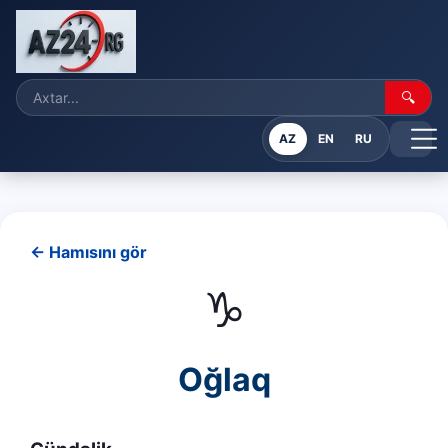
🔍
AZ
EN
RU
← Hamısını gör
♑
Oğlaq