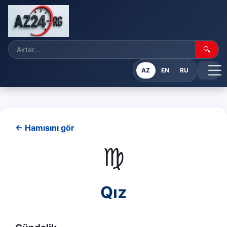
🔍
AZ
EN
RU
← Hamısını gör
♍
Qız