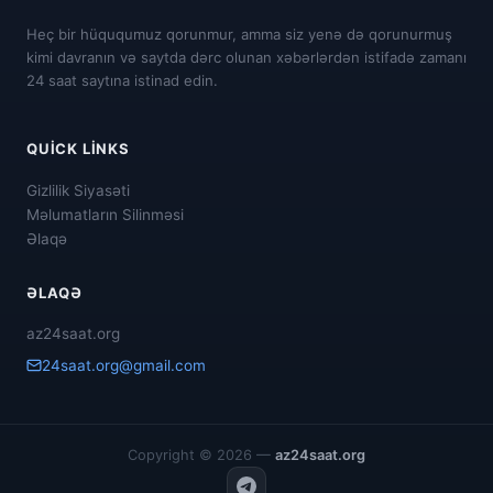
Heç bir hüququmuz qorunmur, amma siz yenə də qorunurmuş
kimi davranın və saytda dərc olunan xəbərlərdən istifadə zamanı
24 saat saytına istinad edin.
QUICK LINKS
Gizlilik Siyasəti
Məlumatların Silinməsi
Əlaqə
ƏLAQƏ
az24saat.org
24saat.org@gmail.com
Copyright © 2026 —
az24saat.org