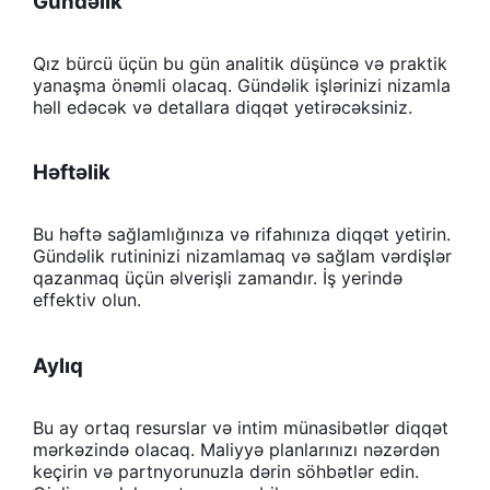
Gündəlik
Qız bürcü üçün bu gün analitik düşüncə və praktik
yanaşma önəmli olacaq. Gündəlik işlərinizi nizamla
həll edəcək və detallara diqqət yetirəcəksiniz.
Həftəlik
Bu həftə sağlamlığınıza və rifahınıza diqqət yetirin.
Gündəlik rutininizi nizamlamaq və sağlam vərdişlər
qazanmaq üçün əlverişli zamandır. İş yerində
effektiv olun.
Aylıq
Bu ay ortaq resurslar və intim münasibətlər diqqət
mərkəzində olacaq. Maliyyə planlarınızı nəzərdən
keçirin və partnyorunuzla dərin söhbətlər edin.