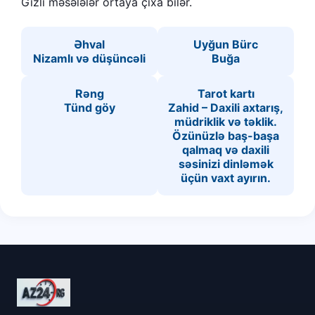
Gizli məsələlər ortaya çıxa bilər.
Əhval
Uyğun Bürc
Nizamlı və düşüncəli
Buğa
Rəng
Tarot kartı
Tünd göy
Zahid – Daxili axtarış,
müdriklik və təklik.
Özünüzlə baş-başa
qalmaq və daxili
səsinizi dinləmək
üçün vaxt ayırın.