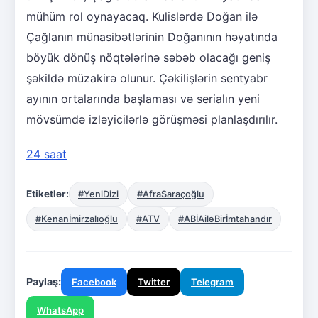
mühüm rol oynayacaq. Kulislərdə Doğan ilə
Çağlanın münasibətlərinin Doğanının həyatında
böyük dönüş nöqtələrinə səbəb olacağı geniş
şəkildə müzakirə olunur. Çəkilişlərin sentyabr
ayının ortalarında başlaması və serialın yeni
mövsümdə izləyicilərlə görüşməsi planlaşdırılır.
24 saat
Etiketlər:
#YeniDizi
#AfraSaraçoğlu
#Kenanİmirzalıoğlu
#ATV
#ABİAiləBirİmtahandır
Paylaş:
Facebook
Twitter
Telegram
WhatsApp