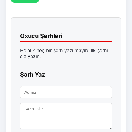
Oxucu Şərhləri
Hələlik heç bir şərh yazılmayıb. İlk şərhi
siz yazın!
Şərh Yaz