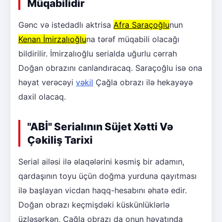
Müqabilidir
Gənc və istedadlı aktrisa
Afra Saraçoğlu
nun
Kenan İmirzalıoğlu
na tərəf müqabili olacağı
bildirilir. İmirzalıoğlu serialda uğurlu cərrah
Doğan obrazını canlandıracaq. Saraçoğlu isə ona
həyat verəcəyi
vəkil
Çağla obrazı ilə hekayəyə
daxil olacaq.
"ABİ" Serialının Süjet Xətti Və
Çəkiliş Tarixi
Serial ailəsi ilə əlaqələrini kəsmiş bir adamın,
qardaşının toyu üçün doğma yurduna qayıtması
ilə başlayan vicdan haqq-hesabını əhatə edir.
Doğan obrazı keçmişdəki küskünlüklərlə
üzləşərkən, Çağla obrazı da onun həyatında