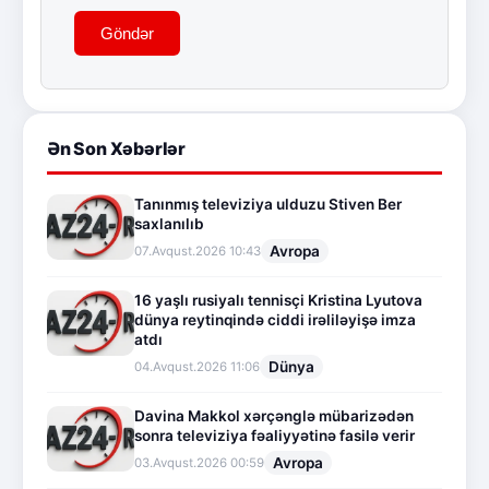
Göndər
Ən Son Xəbərlər
Tanınmış televiziya ulduzu Stiven Ber
saxlanılıb
Avropa
07.Avqust.2026 10:43
16 yaşlı rusiyalı tennisçi Kristina Lyutova
dünya reytinqində ciddi irəliləyişə imza
atdı
Dünya
04.Avqust.2026 11:06
Davina Makkol xərçənglə mübarizədən
sonra televiziya fəaliyyətinə fasilə verir
Avropa
03.Avqust.2026 00:59