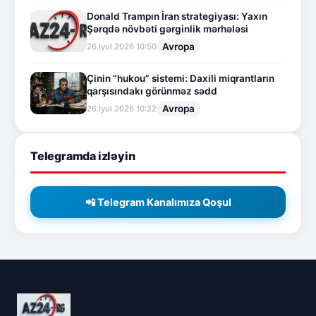
Donald Trampın İran strategiyası: Yaxın
Şərqdə növbəti gərginlik mərhələsi
Avropa
26.İyul.2026 10:50
Çinin “hukou” sistemi: Daxili miqrantların
qarşısındakı görünməz sədd
Avropa
26.İyul.2026 10:22
Telegramda izləyin
📲 Telegram Kanalımıza Qoşul