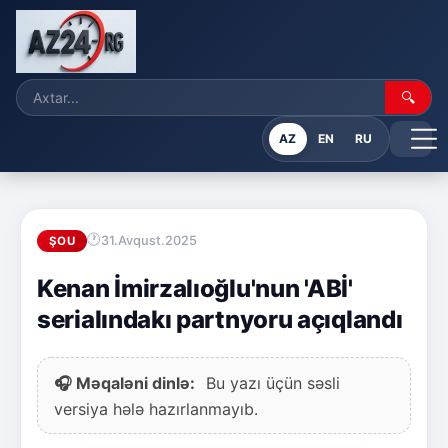
🔍
AZ
EN
RU
31.Avqust.2025
ŞOU
Kenan İmirzalıoğlu'nun 'ABİ'
serialındakı partnyoru açıqlandı
🎧 Məqaləni dinlə:
Bu yazı üçün səsli
versiya hələ hazırlanmayıb.