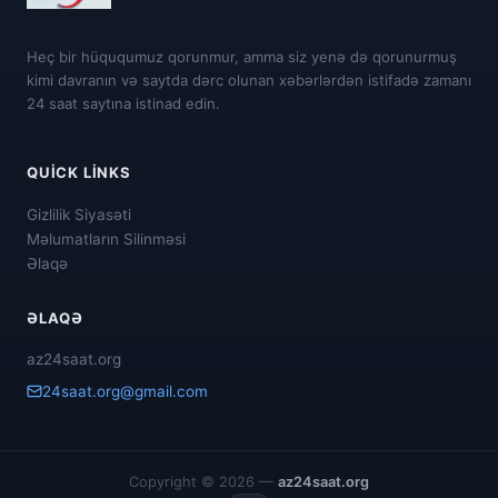
Heç bir hüququmuz qorunmur, amma siz yenə də qorunurmuş
kimi davranın və saytda dərc olunan xəbərlərdən istifadə zamanı
24 saat saytına istinad edin.
QUICK LINKS
Gizlilik Siyasəti
Məlumatların Silinməsi
Əlaqə
ƏLAQƏ
az24saat.org
24saat.org@gmail.com
Copyright © 2026 —
az24saat.org