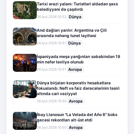
Tarixi ərazi yalanı: Turistləri aldadan şəxs
bələdiyyəni də çaşdırdı
Dünya
26.İyul.2026 10:52
And dağları yarılır: Argentina və Çili
arasında nəhəng tunel layihəsi
Dünya
26.İyul.2026 10:51
İspaniyada meşə yanğınları səbəbindən 19
min nəfər təxliyə olunub
Avropa
26.İyul.2026 10:51
Dünya birjaları korporativ hesabatlara
fokuslanıb: Neft və faiz dərəcələrinin təsiri
altında cari vəziyyət
Avropa
26.İyul.2026 10:50
İbay Llanosun "La Velada del Año 6" boks
gecəsi rekordları alt-üst etdi
Avropa
26.İyul.2026 10:50