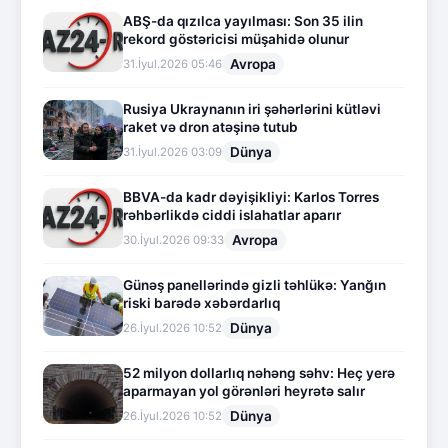
ABŞ-da qızılca yayılması: Son 35 ilin
rekord göstəricisi müşahidə olunur
Avropa
31.İyul.2026 05:46
Rusiya Ukraynanın iri şəhərlərini kütləvi
raket və dron atəşinə tutub
Dünya
31.İyul.2026 03:09
BBVA-da kadr dəyişikliyi: Karlos Torres
rəhbərlikdə ciddi islahatlar aparır
Avropa
30.İyul.2026 09:33
Günəş panellərində gizli təhlükə: Yanğın
riski barədə xəbərdarlıq
Dünya
26.İyul.2026 10:52
52 milyon dollarlıq nəhəng səhv: Heç yerə
aparmayan yol görənləri heyrətə salır
Dünya
26.İyul.2026 10:52