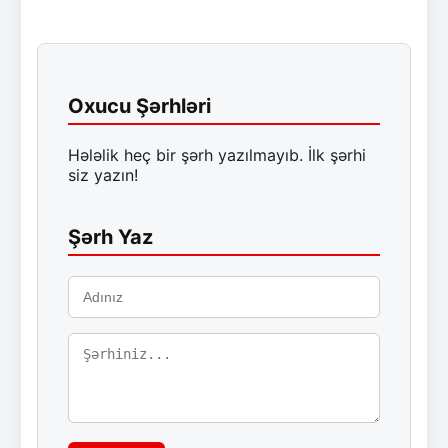
Oxucu Şərhləri
Hələlik heç bir şərh yazılmayıb. İlk şərhi
siz yazın!
Şərh Yaz