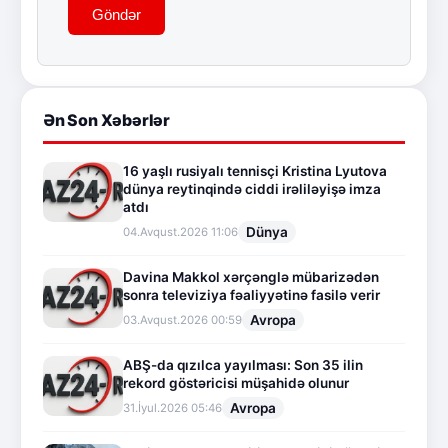
Göndər
Ən Son Xəbərlər
16 yaşlı rusiyalı tennisçi Kristina Lyutova
dünya reytinqində ciddi irəliləyişə imza
atdı
Dünya
04.Avqust.2026 11:06
Davina Makkol xərçənglə mübarizədən
sonra televiziya fəaliyyətinə fasilə verir
Avropa
03.Avqust.2026 00:59
ABŞ-da qızılca yayılması: Son 35 ilin
rekord göstəricisi müşahidə olunur
Avropa
31.İyul.2026 05:46