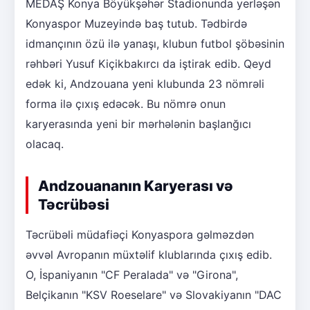
MEDAŞ Konya Böyükşəhər Stadionunda yerləşən
Konyaspor Muzeyində baş tutub. Tədbirdə
idmançının özü ilə yanaşı, klubun futbol şöbəsinin
rəhbəri Yusuf Kiçikbakırcı da iştirak edib. Qeyd
edək ki, Andzouana yeni klubunda 23 nömrəli
forma ilə çıxış edəcək. Bu nömrə onun
karyerasında yeni bir mərhələnin başlanğıcı
olacaq.
Andzouananın Karyerası və
Təcrübəsi
Təcrübəli müdafiəçi Konyaspora gəlməzdən
əvvəl Avropanın müxtəlif klublarında çıxış edib.
O, İspaniyanın "CF Peralada" və "Girona",
Belçikanın "KSV Roeselare" və Slovakiyanın "DAC