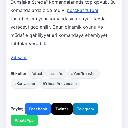
Dunajska Streda" komandalarında top qovub. Bu
komandalarda əldə etdiyi
peşəkar futbol
təcrübəsinin yeni komandasına böyük fayda
verəcəyi gözlənilir. Onun dinamik oyunu və
müdafiə qabiliyyətləri komandaya əhəmiyyətli
töhfələr verə bilər.
24 saat
Etiketlər:
futbol
transfer
#YeniTransfer
#Konyaspor
#YhoanAndzouana
Paylaş:
Facebook
Twitter
Telegram
WhatsApp