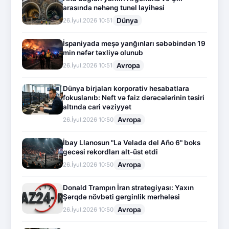
arasında nəhəng tunel layihəsi
Dünya
26.İyul.2026 10:51
İspaniyada meşə yanğınları səbəbindən 19
min nəfər təxliyə olunub
Avropa
26.İyul.2026 10:51
Dünya birjaları korporativ hesabatlara
fokuslanıb: Neft və faiz dərəcələrinin təsiri
altında cari vəziyyət
Avropa
26.İyul.2026 10:50
İbay Llanosun "La Velada del Año 6" boks
gecəsi rekordları alt-üst etdi
Avropa
26.İyul.2026 10:50
Donald Trampın İran strategiyası: Yaxın
Şərqdə növbəti gərginlik mərhələsi
Avropa
26.İyul.2026 10:50