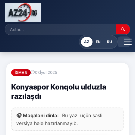
🔍
AZ
EN
RU
07.İyul.2025
İDMAN
Konyaspor Konqolu ulduzla
razılaşdı
🎧 Məqaləni dinlə:
Bu yazı üçün səsli
versiya hələ hazırlanmayıb.