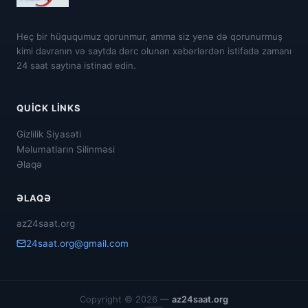
Heç bir hüququmuz qorunmur, amma siz yenə də qorunurmuş
kimi davranın və saytda dərc olunan xəbərlərdən istifadə zamanı
24 saat saytına istinad edin.
QUICK LINKS
Gizlilik Siyasəti
Məlumatların Silinməsi
Əlaqə
ƏLAQƏ
az24saat.org
24saat.org@gmail.com
Copyright © 2026 —
az24saat.org