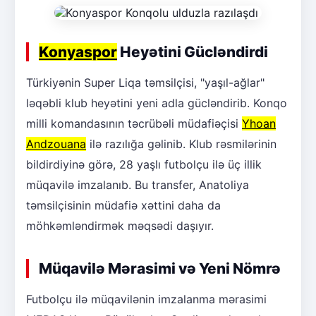
Konyaspor
Heyətini Gücləndirdi
Türkiyənin Super Liqa təmsilçisi, "yaşıl-ağlar"
ləqəbli klub heyətini yeni adla gücləndirib. Konqo
milli komandasının təcrübəli müdafiəçisi
Yhoan
Andzouana
ilə razılığa gəlinib. Klub rəsmilərinin
bildirdiyinə görə, 28 yaşlı futbolçu ilə üç illik
müqavilə imzalanıb. Bu transfer, Anatoliya
təmsilçisinin müdafiə xəttini daha da
möhkəmləndirmək məqsədi daşıyır.
Müqavilə Mərasimi və Yeni Nömrə
Futbolçu ilə müqavilənin imzalanma mərasimi