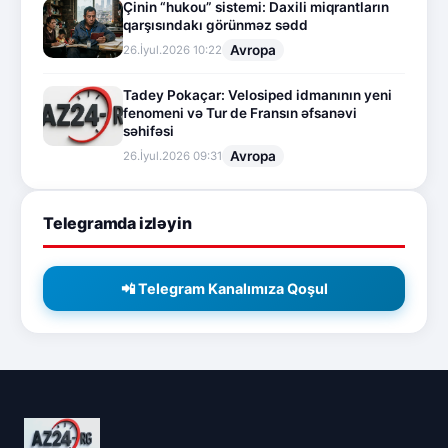
Çinin “hukou” sistemi: Daxili miqrantların
qarşısındakı görünməz sədd
Avropa
26.İyul.2026 10:22
Tadey Pokaçar: Velosiped idmanının yeni
fenomeni və Tur de Fransın əfsanəvi
səhifəsi
Avropa
26.İyul.2026 09:31
Telegramda izləyin
📲 Telegram Kanalımıza Qoşul