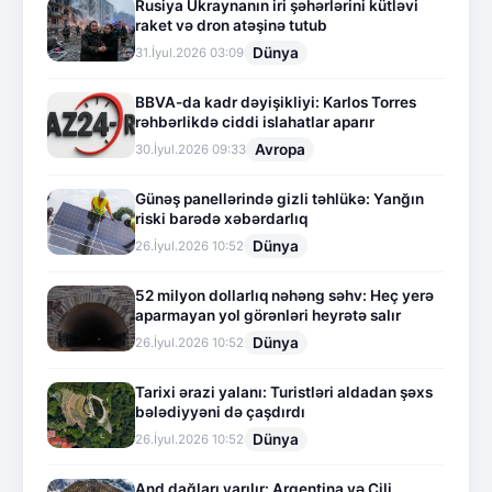
Rusiya Ukraynanın iri şəhərlərini kütləvi
raket və dron atəşinə tutub
Dünya
31.İyul.2026 03:09
BBVA-da kadr dəyişikliyi: Karlos Torres
rəhbərlikdə ciddi islahatlar aparır
Avropa
30.İyul.2026 09:33
Günəş panellərində gizli təhlükə: Yanğın
riski barədə xəbərdarlıq
Dünya
26.İyul.2026 10:52
52 milyon dollarlıq nəhəng səhv: Heç yerə
aparmayan yol görənləri heyrətə salır
Dünya
26.İyul.2026 10:52
Tarixi ərazi yalanı: Turistləri aldadan şəxs
bələdiyyəni də çaşdırdı
Dünya
26.İyul.2026 10:52
And dağları yarılır: Argentina və Çili