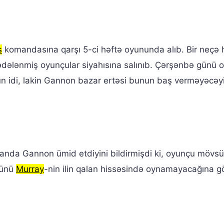
s
komandasına qarşı 5-ci həftə oyununda alıb. Bir neçə h
dələnmiş oyunçular siyahısına salınıb. Çərşənbə günü 
ün idi, lakin Gannon bazar ertəsi bunun baş verməyəcəyi
nanda Gannon ümid etdiyini bildirmişdi ki, oyunçu mövs
günü
Murray
-nin ilin qalan hissəsində oynamayacağına g