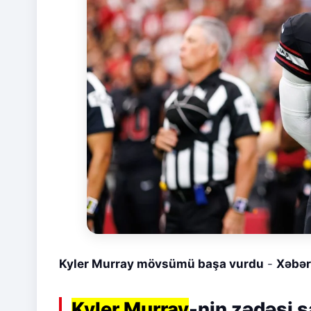
Kyler Murray mövsümü başa vurdu
-
Xəbər 
Kyler Murray
-nin zədəsi 