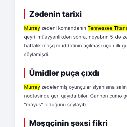
Zədənin tarixi
Murray
zədəni komandanın
Tennessee Titan
qeyri-müəyyənlikdən sonra, noyabrın 5-də zə
həftəlik məşq müddətinin açılması üçün ilk g
söyləmişdi.
Ümidlər puça çıxdı
Murray
zədələnmiş oyunçular siyahısına salı
nöqtəsində geri qayıda bilər. Gannon cümə 
"məyus" olduğunu söyləyib.
Məşqçinin şəxsi fikri