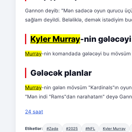
Gannon deyib: "Mən sadəcə oyun qurucu üçü
sağlam deyildi. Beləliklə, demək istədiyim b
Kyler Murray
-nin gələcəyi
Murray
-nin komandada gələcəyi bu mövsüm 
Gələcək planlar
Murray
-nin gələn mövsüm "Kardinals"ın oyun
"Mən indi "Rams"dan narahatam" deyə Gannon
24 saat
Etiketlər:
#Zədə
#2025
#NFL
Kyler Murray