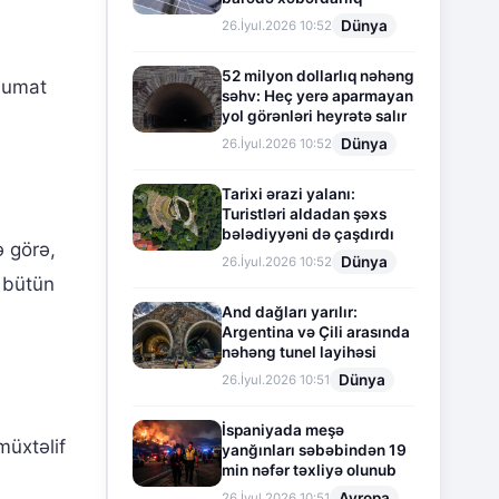
Dünya
26.İyul.2026 10:52
52 milyon dollarlıq nəhəng
lumat
səhv: Heç yerə aparmayan
yol görənləri heyrətə salır
Dünya
26.İyul.2026 10:52
Tarixi ərazi yalanı:
Turistləri aldadan şəxs
bələdiyyəni də çaşdırdı
 görə,
Dünya
26.İyul.2026 10:52
 bütün
And dağları yarılır:
Argentina və Çili arasında
nəhəng tunel layihəsi
Dünya
26.İyul.2026 10:51
İspaniyada meşə
müxtəlif
yanğınları səbəbindən 19
min nəfər təxliyə olunub
Avropa
26.İyul.2026 10:51