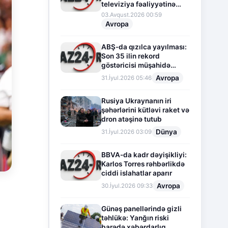
televiziya fəaliyyətinə
fasilə verir
03.Avqust.2026 00:59
Avropa
ABŞ-da qızılca yayılması:
Son 35 ilin rekord
göstəricisi müşahidə
olunur
Avropa
31.İyul.2026 05:46
Rusiya Ukraynanın iri
şəhərlərini kütləvi raket və
dron atəşinə tutub
Dünya
31.İyul.2026 03:09
BBVA-da kadr dəyişikliyi:
Karlos Torres rəhbərlikdə
ciddi islahatlar aparır
Avropa
30.İyul.2026 09:33
Günəş panellərində gizli
təhlükə: Yanğın riski
barədə xəbərdarlıq