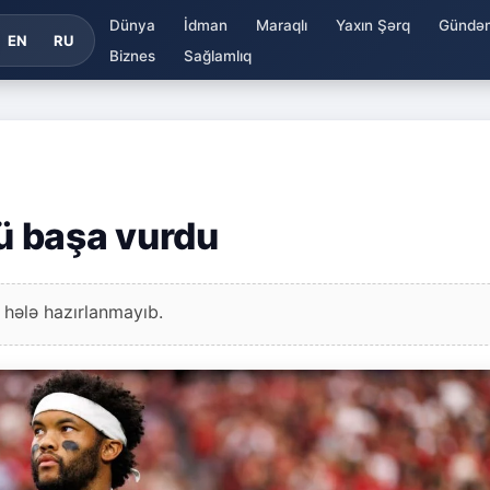
Dünya
İdman
Maraqlı
Yaxın Şərq
Gündə
EN
RU
Biznes
Sağlamlıq
ü başa vurdu
 hələ hazırlanmayıb.