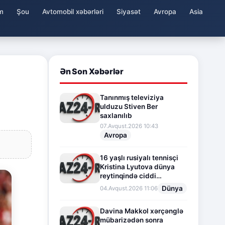
m
Şou
Avtomobil xəbərləri
Siyasət
Avropa
Asia
Ən Son Xəbərlər
Tanınmış televiziya
ulduzu Stiven Ber
saxlanılıb
07.Avqust.2026 10:43
Avropa
16 yaşlı rusiyalı tennisçi
Kristina Lyutova dünya
reytinqində ciddi
irəliləyişə imza atdı
Dünya
04.Avqust.2026 11:06
Davina Makkol xərçənglə
mübarizədən sonra