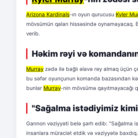
Arizona Kardinals
-ın oyun qurucusu
Kyler Mu
mövsümün qalan hissəsində oynamayacaq. 
verib.
Həkim rəyi və komandanın
Murray
zədə ilə bağlı əlavə rəy almaq üçün 
bu səfər oyunçunun komanda bazasından kəna
bunlar
Murray
-nin mövsümə qayıtmayacağı qər
"Sağalma istədiyimiz kim
Gannon vəziyyəti belə şərh edib: "Sağalma ist
insanlara müraciət etdik və vəziyyətə baxdıq.