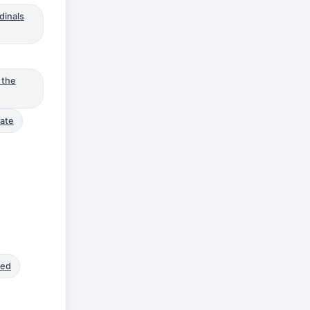
dinals
 the
tate
ned