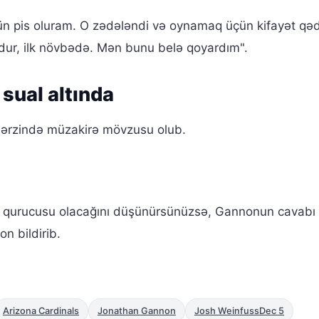
n pis oluram. O zədələndi və oynamaq üçün kifayət qə
udur, ilk növbədə. Mən bunu belə qoyardım".
 sual altında
ərzində müzakirə mövzusu olub.
 qurucusu olacağını düşünürsünüzsə, Gannonun cavabı y
 bildirib.
Arizona Cardinals
Jonathan Gannon
Josh WeinfussDec 5