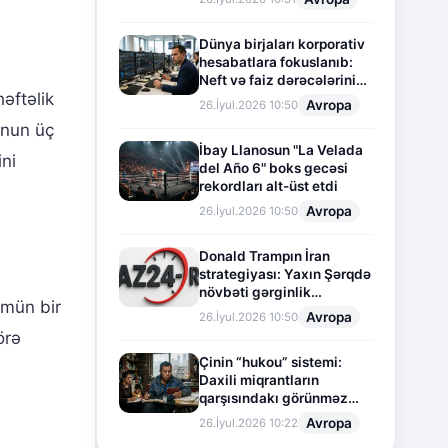
Dünya birjaları korporativ
hesabatlara fokuslanıb:
Neft və faiz dərəcələrinin
əftəlik
təsiri altında cari vəziyyət
Avropa
26.İyul.2026 10:50
onun üç
İbay Llanosun "La Velada
ni
del Año 6" boks gecəsi
rekordları alt-üst etdi
Avropa
26.İyul.2026 10:50
Donald Trampın İran
strategiyası: Yaxın Şərqdə
növbəti gərginlik
ümün bir
mərhələsi
Avropa
26.İyul.2026 10:50
örə
Çinin “hukou” sistemi:
Daxili miqrantların
qarşısındakı görünməz
sədd
Avropa
26.İyul.2026 10:22