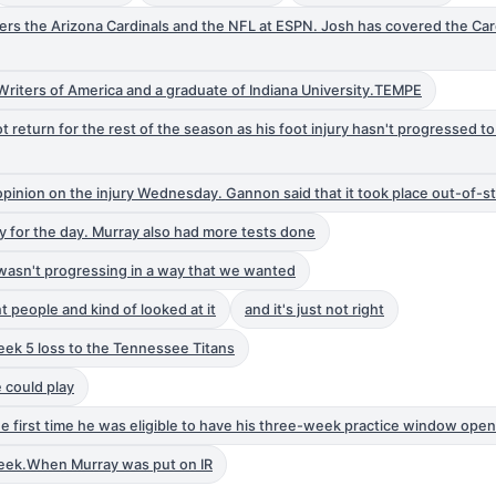
ers the Arizona Cardinals and the NFL at ESPN. Josh has covered the Car
 Writers of America and a graduate of Indiana University.TEMPE
ot return for the rest of the season as his foot injury hasn't progressed to
inion on the injury Wednesday. Gannon said that it took place out-of-s
y for the day. Murray also had more tests done
t wasn't progressing in a way that we wanted
t people and kind of looked at it
and it's just not right
eek 5 loss to the Tennessee Titans
 could play
 first time he was eligible to have his three-week practice window ope
week.When Murray was put on IR