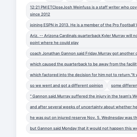
12:21 PM ETCloseJosh Weinfuss is a staff writer who cov
since 2012
joining ESPN in 2013. He is a member of the Pro Football
Ariz. -- Arizona Cardinals quarterback Kyler Murray will n
point where he could play
coach Jonathan Gannon said Friday.Murray got another op
which caused the quarterback to be away from the facilit
which factored into the decision for him not to return."I
so we went and got a different opinion
some differen
" Gannon said.Murray suffered the injury in the team's W
and after several weeks of uncertainty about whether he
he was put on injured reserve Nov. 5. Wednesday was the
but Gannon said Monday that it would not happen this 