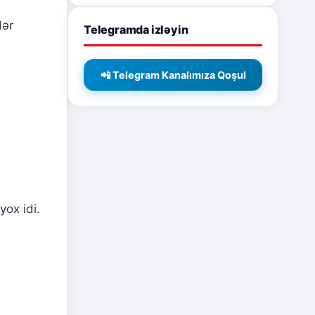
dər
Telegramda izləyin
📲 Telegram Kanalımıza Qoşul
ox idi.