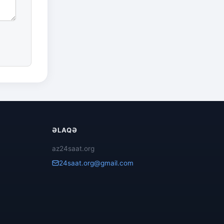
ƏLAQƏ
az24saat.org
24saat.org@gmail.com