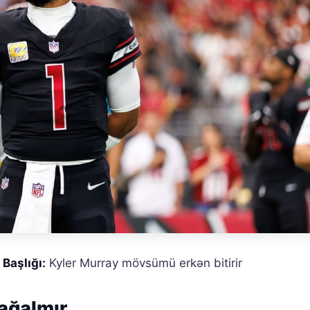
Başlığı:
Kyler Murray mövsümü erkən bitirir
sağalmır