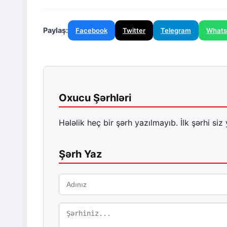
Paylaş:
Facebook
Twitter
Telegram
What
Oxucu Şərhləri
Hələlik heç bir şərh yazılmayıb. İlk şərhi siz 
Şərh Yaz