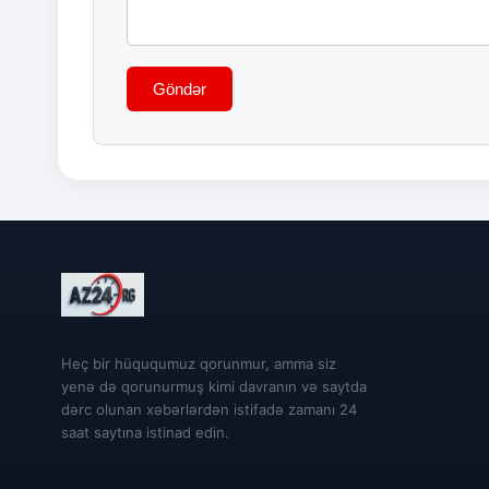
Göndər
Heç bir hüququmuz qorunmur, amma siz
yenə də qorunurmuş kimi davranın və saytda
dərc olunan xəbərlərdən istifadə zamanı 24
saat saytına istinad edin.