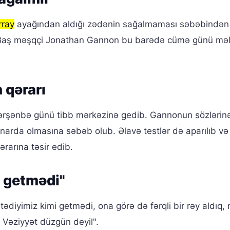
rray
ayağından aldığı zədənin sağalmaması səbəbindən
Baş məşqçi Jonathan Gannon bu barədə cümə günü mə
 qərarı
çərşənbə günü tibb mərkəzinə gedib. Gannonun sözlərinə
rda olmasına səbəb olub. Əlavə testlər də aparılıb və
arına təsir edib.
i getmədi"
ədiyimiz kimi getmədi, ona görə də fərqli bir rəy aldıq, 
 Vəziyyət düzgün deyil".