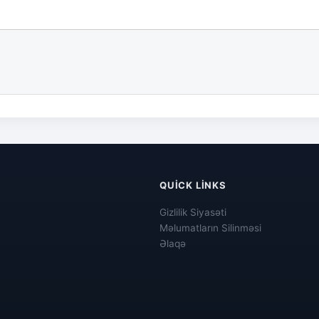
QUICK LINKS
Gizlilik Siyasəti
Məlumatların Silinməsi
Əlaqə