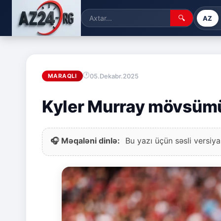
🔍
AZ
05.Dekabr.2025
MARAQLI
Kyler Murray mövsüm
🎧 Məqaləni dinlə:
Bu yazı üçün səsli versiya