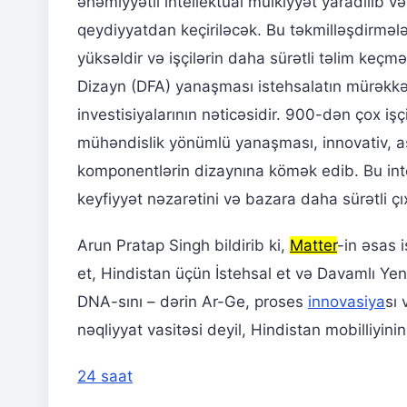
əhəmiyyətli intellektual mülkiyyət yaradılıb 
qeydiyyatdan keçiriləcək. Bu təkmilləşdirmələr
yüksəldir və işçilərin daha sürətli təlim keç
Dizayn (DFA) yanaşması istehsalatın mürəkkəb
investisiyalarının nəticəsidir. 900-dən çox i
mühəndislik yönümlü yanaşması, innovativ, as
komponentlərin dizaynına kömək edib. Bu int
keyfiyyət nəzarətini və bazara daha sürətli çıx
Arun Pratap Singh bildirib ki,
Matter
-in əsas 
et, Hindistan üçün İstehsal et və Davamlı Ye
DNA-sını – dərin Ar-Ge, proses
innovasiya
sı 
nəqliyyat vasitəsi deyil, Hindistan mobilliyin
24 saat