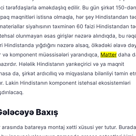
ici tərəfdaşlarla əməkdaşlıq edilir. Bu gün şirkət 150-də
torpaq maqnitləri istisna olmaqla, hər şey Hindistandan t
ateriallar siyahısının təxminən 60 faizi Hindistandan t
 istehsal olunmayan əsas girişlər nəzərə alındıqda, bu rə
əri Hindistanda yığdığını nəzərə alsaq, ölkədəki əlavə də
klər və komponent müəssisələri yarandıqca,
Matter
daha d
zırdır. Hələlik Hindistanın yarıkeçirici və ya maqnit
ılmasa da, şirkət ardıcıllıq və miqyaslana bilənliyi təmin e
ır. Lakin Hindistanın komponent istehsal ekosistemləri
şdırılacaq.
 Gələcəyə Baxış
r arasında batareya montaj xətti xüsusi yer tutur. Burad