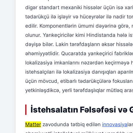
digər standart mexaniki hissələr üçün isə xar
tədarükçü ilə işləyir və hüceyrələr ilə nadir 
edilir. Komponentlərin ümumi dəyərinə görə, m
olunur. Yarıkeçiricilər kimi Hindistanda hələ
dəyişə bilər. Lakin tərəfdaşların əksər hissəl
əhəmiyyətlidir. Qucaratda yarıkeçirici fabri
lokalizasiya imkanlarını nəzərdən keçirməyə ha
istehsalçıları ilə lokalizasiya danışıqları apar
üçün mövcud, etibarlı tədarükçülərə fokuslan
yetkinləşdikcə, yerli tərəfdaşlıqlar mütləq ara
İstehsalatın Fəlsəfəsi və
Matter
zavodunda tətbiq edilən
innovasiya
la