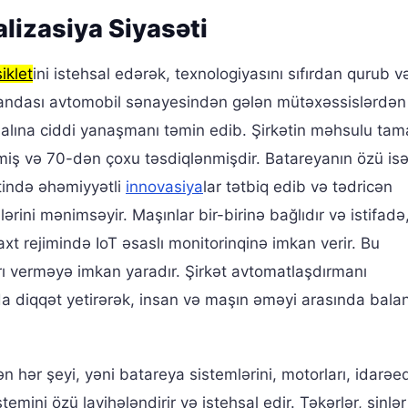
alizasiya Siyasəti
iklet
ini istehsal edərək, texnologiyasını sıfırdan qurub v
ndası avtomobil sənayesindən gələn mütəxəssislərdən
hsalına ciddi yanaşmanı təmin edib. Şirkətin məhsulu tam
lmiş və 70-dən çoxu təsdiqlənmişdir. Batareyanın özü is
ttində əhəmiyyətli
innovasiya
lar tətbiq edib və tədricən
ərini mənimsəyir. Maşınlar bir-birinə bağlıdır və istifadə
vaxt rejimində IoT əsaslı monitorinqinə imkan verir. Bu
ı verməyə imkan yaradır. Şirkət avtomatlaşdırmanı
da diqqət yetirərək, insan və maşın əməyi arasında bala
dən hər şeyi, yəni batareya sistemlərini, motorları, idarəed
temini özü layihələndirir və istehsal edir. Təkərlər, şinlər