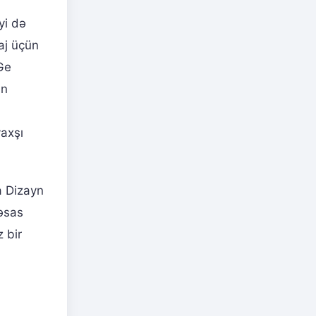
yi də
aj üçün
Ge
ın
n
axşı
a Dizayn
 əsas
z bir