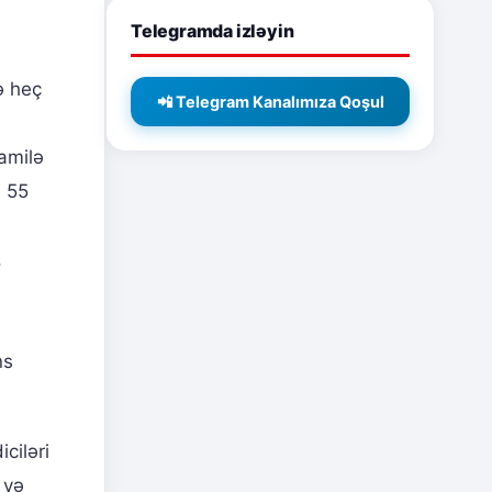
Telegramda izləyin
ə heç
📲 Telegram Kanalımıza Qoşul
amilə
ə 55
,
ns
iciləri
 və