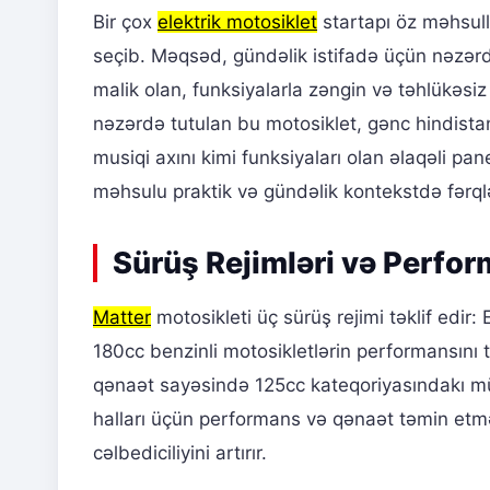
Bir çox
elektrik motosiklet
startapı öz məhsull
seçib. Məqsəd, gündəlik istifadə üçün nəzə
malik olan, funksiyalarla zəngin və təhlükəsiz
nəzərdə tutulan bu motosiklet, gənc hindistanl
musiqi axını kimi funksiyaları olan əlaqəli pane
məhsulu praktik və gündəlik kontekstdə fərqlə
Sürüş Rejimləri və Perfo
Matter
motosikleti üç sürüş rejimi təklif edir
180cc benzinli motosikletlərin performansını
qənaət sayəsində 125cc kateqoriyasındakı müşt
halları üçün performans və qənaət təmin etm
cəlbediciliyini artırır.