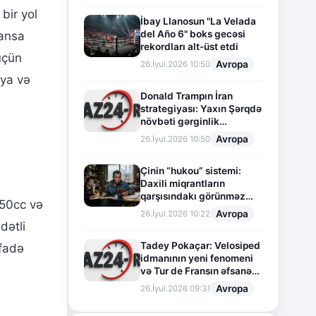
 bir yol
İbay Llanosun "La Velada
del Año 6" boks gecəsi
mansa
rekordları alt-üst etdi
 üçün
Avropa
26.İyul.2026 10:50
iya və
Donald Trampın İran
strategiyası: Yaxın Şərqdə
növbəti gərginlik
mərhələsi
Avropa
26.İyul.2026 10:50
Çinin “hukou” sistemi:
Daxili miqrantların
qarşısındakı görünməz
150cc və
sədd
Avropa
26.İyul.2026 10:22
dətli
Tadey Pokaçar: Velosiped
ifadə
idmanının yeni fenomeni
və Tur de Fransın əfsanəvi
səhifəsi
Avropa
26.İyul.2026 09:31