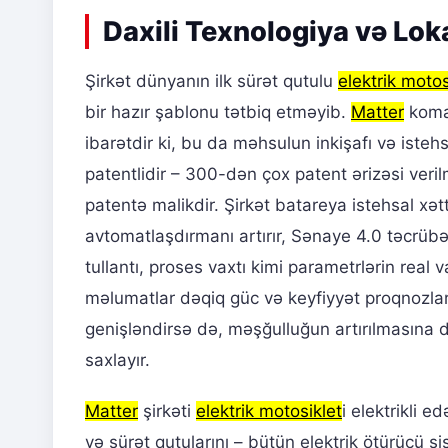
Daxili Texnologiya və Lok
Şirkət dünyanın ilk sürət qutulu
elektrik motos
bir hazır şablonu tətbiq etməyib.
Matter
koma
ibarətdir ki, bu da məhsulun inkişafı və iste
patentlidir – 300-dən çox patent ərizəsi veri
patentə malikdir. Şirkət batareya istehsal xə
avtomatlaşdırmanı artırır, Sənaye 4.0 təcrübəl
tullantı, proses vaxtı kimi parametrlərin real 
məlumatlar dəqiq güc və keyfiyyət proqnozlar
genişləndirsə də, məşğulluğun artırılmasına 
saxlayır.
Matter
şirkəti
elektrik motosiklet
i elektrikli e
və sürət qutularını – bütün elektrik ötürücü sis