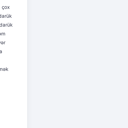
n çox
ədarük
ədarük
qəm
yər
a
tmək
a