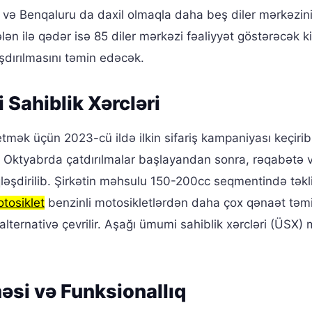
və Benqaluru da daxil olmaqla daha beş diler mərkəzinin
ələn ilə qədər isə 85 diler mərkəzi fəaliyyət göstərəcək k
aşdırılmasını təmin edəcək.
Sahiblik Xərcləri
ək üçün 2023-cü ildə ilkin sifariş kampaniyası keçirib
 Oktyabrda çatdırılmalar başlayandan sonra, rəqabətə 
ləşdirilib. Şirkətin məhsulu 150-200cc seqmentində təklif
otosiklet
benzinli motosikletlərdən daha çox qənaət təm
 alternativə çevrilir. Aşağı ümumi sahiblik xərcləri (ÜSX)
si və Funksionallıq