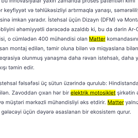
və bu innovasiyalar yaxın zamanda proses patentləri kimi
 keyfiyyət və təhlükəsizliyi artırmaqla yanaşı, səmərəlili
məsinə imkan yaradır. İstehsal üçün Dizayn (DFM) və Mont
liyini əhəmiyyətli dərəcədə azaldıb ki, bu da dərin Ar-
şçisi, o cümlədən 400 mühəndisi olan
Matter
komandasın
an montaj edilən, təmir oluna bilən və miqyaslana bilə
eqrasiya olunmuş yanaşma daha rəvan istehsalı, daha y
ışı təmin edir.
istehsal fəlsəfəsi üç sütun üzərində qurulub: Hindistand
nilən. Zavoddan çıxan hər bir
elektrik motosiklet
şirkətin
və müştəri mərkəzli mühəndisliyi əks etdirir.
Matter
yalnı
in gələcəyi üçün dəyərə əsaslanan bir ekosistem qurur.