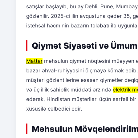
satışlar başlayıb, bu ay Dehli, Pune, Mumbay 
gözlənilir. 2025-ci ilin avqustuna qədər 35, g
istehsal həcminin bazarın tələbatı ilə uyğunl
Qiymət Siyasəti və Ümumi 
Matter
məhsulun qiymət nöqtəsini müəyyən etm
bazar əhval-ruhiyyəsini ölçməyə kömək edib.
müştəri gözləntilərinə əsasən qiymətlər dəqiq
və üç illik sahiblik müddəti ərzində
elektrik m
edərək, Hindistan müştəriləri üçün sərfəli bir
xüsusilə cəlbedici edir.
Məhsulun Mövqeləndirilmə