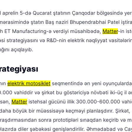
il aprelin 5-də Qucarat ştatının Çanqodar bölgəsində ye
ış mərasimində ştatın Baş naziri Bhupendrabhai Patel iştir
ngh ET Manufacturing-ə verdiyi müsahibədə,
Matter
-in is
si strategiyasını və R&D-nin elektrik nəqliyyat vasitələri
ğını açıqlayıb.
rategiyası
nın
elektrik motosiklet
seqmentində ən yeni oyunçulard
20.000 vahiddir və şirkət bu göstəriciyə növbəti iki-üç il 
sasən,
Matter
istehsal gücünü illik 300.000-600.000 vah
daha böyük bir müəssisəyə keçməyi planlaşdırır. Şirkət,
raşdırmasından sonra prototipləri sınaqdan keçirib və m
 Hazırda diler şəbəkəsi genişləndirilir. Əhmədabad və C