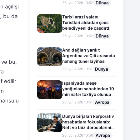
Dünya
26.İyul.2026 10:52
 açılışı
i, bu da
Tarixi ərazi yalanı:
Turistləri aldadan şəxs
bələdiyyəni də çaşdırdı
Dünya
26.İyul.2026 10:52
And dağları yarılır:
Argentina və Çili arasında
nəhəng tunel layihəsi
 və bu,
Dünya
26.İyul.2026 10:51
və
 edilir
İspaniyada meşə
yanğınları səbəbindən 19
in
min nəfər təxliyə olunub
 məhsulu
Avropa
26.İyul.2026 10:51
Dünya birjaları korporativ
hesabatlara fokuslanıb:
Neft və faiz dərəcələrinin
təsiri altında cari vəziyyət
Avropa
26.İyul.2026 10:50