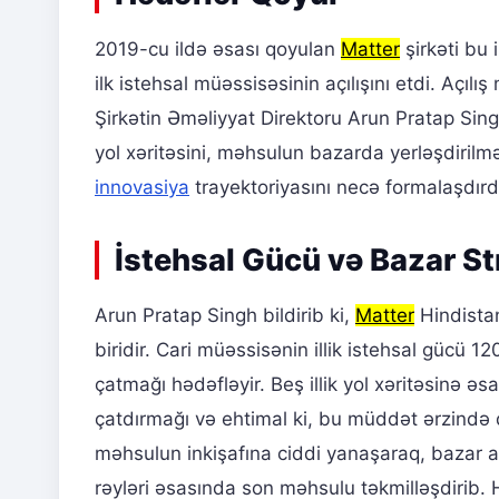
2019-cu ildə əsası qoyulan
Matter
şirkəti bu 
ilk istehsal müəssisəsinin açılışını etdi. Açıl
Şirkətin Əməliyyat Direktoru Arun Pratap Si
yol xəritəsini, məhsulun bazarda yerləşdirilmə
innovasiya
trayektoriyasını necə formalaşdırdı
İstehsal Gücü və Bazar St
Arun Pratap Singh bildirib ki,
Matter
Hindista
biridir. Cari müəssisənin illik istehsal gücü 1
çatmağı hədəfləyir. Beş illik yol xəritəsinə ə
çatdırmağı və ehtimal ki, bu müddət ərzində 
məhsulun inkişafına ciddi yanaşaraq, bazar a
rəyləri əsasında son məhsulu təkmilləşdirib.