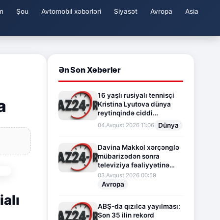
m
Şou
Avtomobil xəbərləri
Siyasət
Avropa
Asia
Ən Son Xəbərlər
16 yaşlı rusiyalı tennisçi
a
Kristina Lyutova dünya
reytinqində ciddi
irəliləyişə imza atdı
Dünya
04.Avqust.2026 11:06
Davina Makkol xərçənglə
mübarizədən sonra
televiziya fəaliyyətinə
fasilə verir
03.Avqust.2026 00:59
Avropa
ialı
ABŞ-da qızılca yayılması:
Son 35 ilin rekord