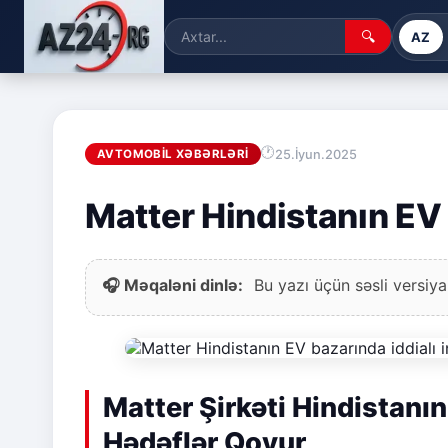
🔍
AZ
25.İyun.2025
AVTOMOBIL XƏBƏRLƏRI
Matter Hindistanın EV 
🎧 Məqaləni dinlə:
Bu yazı üçün səsli versiya
Matter Şirkəti Hindistanın
Hədəflər Qoyur