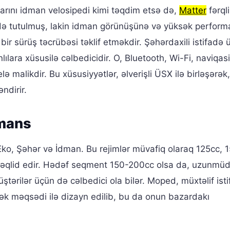
arını idman velosipedi kimi təqdim etsə də,
Matter
fərqli
rdə tutulmuş, lakin idman görünüşünə və yüksək perfor
 bir sürüş təcrübəsi təklif etməkdir. Şəhərdaxili istifadə
ılara xüsusilə cəlbedicidir. O, Bluetooth, Wi-Fi, naviqas
lə malikdir. Bu xüsusiyyətlər, əlverişli ÜSX ilə birləşərək,
ndirir.
rmans
: Eko, Şəhər və İdman. Bu rejimlər müvafiq olaraq 125cc, 
 təqlid edir. Hədəf seqment 150-200cc olsa da, uzunmüd
ərilər üçün də cəlbedici ola bilər. Moped, müxtəlif ist
ək məqsədi ilə dizayn edilib, bu da onun bazardakı