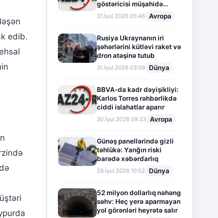
göstəricisi müşahidə
olunur
Avropa
31.İyul.2026 05:46
rləşən
ak edib.
Rusiya Ukraynanın iri
şəhərlərini kütləvi raket və
tehsal
dron atəşinə tutub
nin
Dünya
31.İyul.2026 03:09
BBVA-da kadr dəyişikliyi:
Karlos Torres rəhbərlikdə
ciddi islahatlar aparır
Avropa
30.İyul.2026 09:33
an
Günəş panellərində gizli
təhlükə: Yanğın riski
ərzində
barədə xəbərdarlıq
idə
Dünya
26.İyul.2026 10:52
52 milyon dollarlıq nəhəng
üştəri
səhv: Heç yerə aparmayan
yol görənləri heyrətə salır
aypurda