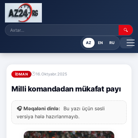
🔍
AZ
EN
RU
16.Oktyabr.2025
İDMAN
Milli komandadan mükafat payı
🎧 Məqaləni dinlə:
Bu yazı üçün səsli
versiya hələ hazırlanmayıb.