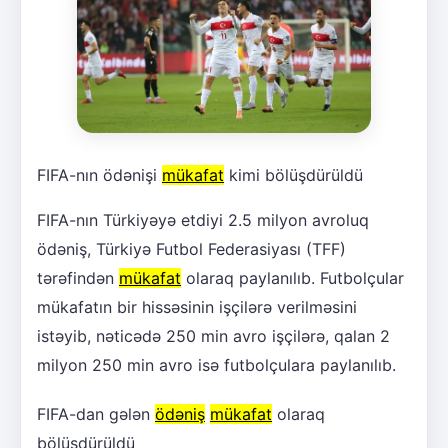
FIFA-nın ödənişi
mükafat
kimi bölüşdürüldü
FIFA-nın Türkiyəyə etdiyi 2.5 milyon avroluq
ödəniş, Türkiyə Futbol Federasiyası (TFF)
tərəfindən
mükafat
olaraq paylanılıb. Futbolçular
mükafatın bir hissəsinin işçilərə verilməsini
istəyib, nəticədə 250 min avro işçilərə, qalan 2
milyon 250 min avro isə futbolçulara paylanılıb.
FIFA-dan gələn
ödəniş
mükafat
olaraq
bölüşdürüldü