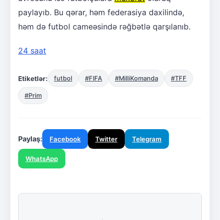
paylayıb. Bu qərar, həm federasiya daxilində,
həm də futbol cameəsində rəğbətlə qarşılanıb.
24 saat
Etiketlər:
futbol
#FIFA
#MilliKomanda
#TFF
#Prim
Paylaş:
Facebook
Twitter
Telegram
WhatsApp