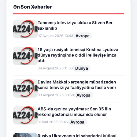
Ən Son Xəbərlər
Tanınmış televiziya ulduzu Stiven Ber
saxlanılıb
Avropa
07.Avqust.2026 10:43
16 yaşlı rusiyalı tennisçi Kristina Lyutova
dünya reytinqində ciddi irəliləyişə imza
atdı
Dünya
04.Avqust.2026 11:06
Davina Makkol xərçənglə mübarizədən
sonra televiziya fəaliyyətinə fasilə verir
Avropa
03.Avqust.2026 00:59
ABŞ-da qızılca yayılması: Son 35 ilin
rekord göstəricisi müşahidə olunur
Avropa
31.İyul.2026 05:46
Rusiya Ukraynanın iri şəhərlərini kütləvi