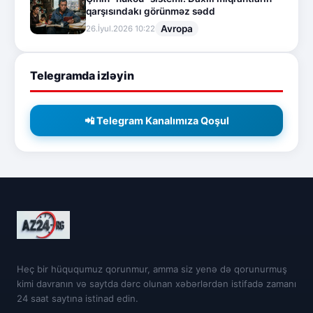
qarşısındakı görünməz sədd
Avropa
26.İyul.2026 10:22
Telegramda izləyin
📲 Telegram Kanalımıza Qoşul
Heç bir hüququmuz qorunmur, amma siz yenə də qorunurmuş
kimi davranın və saytda dərc olunan xəbərlərdən istifadə zamanı
24 saat saytına istinad edin.