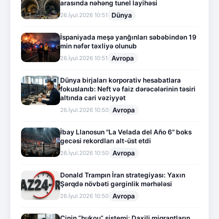
arasında nəhəng tunel layihəsi
Dünya
26.İyul.2026 10:51
İspaniyada meşə yanğınları səbəbindən 19
min nəfər təxliyə olunub
Avropa
26.İyul.2026 10:51
Dünya birjaları korporativ hesabatlara
fokuslanıb: Neft və faiz dərəcələrinin təsiri
altında cari vəziyyət
Avropa
26.İyul.2026 10:50
İbay Llanosun "La Velada del Año 6" boks
gecəsi rekordları alt-üst etdi
Avropa
26.İyul.2026 10:50
Donald Trampın İran strategiyası: Yaxın
Şərqdə növbəti gərginlik mərhələsi
Avropa
26.İyul.2026 10:50
Çinin “hukou” sistemi: Daxili miqrantların