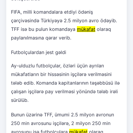
FIFA, milli komandalara etdiyi ödəniş
çərçivəsində Türkiyəyə 2.5 milyon avro ödəyib.
TFF isə bu pulun komandaya
mükafat
olaraq
paylanılmasına qərar verib.
Futbolçulardan jest gəldi
Ay-ulduzlu futbolçular, özləri üçün ayrılan
mükafatların bir hissəsinin işçilərə verilməsini
tələb edib. Komanda kapitanlarının təşəbbüsü ilə
çalışan işçilərə pay verilməsi yönündə tələb irəli
sürülüb.
Bunun üzərinə TFF, ümumi 2.5 milyon avronun
250 min avrosunu işçilərə, 2 milyon 250 min
avrosunu isə futbolçulara
mükafat
olaraq