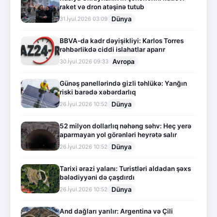
raket və dron atəşinə tutub
Dünya
31.İyul.2026 03:09
BBVA-da kadr dəyişikliyi: Karlos Torres
rəhbərlikdə ciddi islahatlar aparır
Avropa
30.İyul.2026 09:33
Günəş panellərində gizli təhlükə: Yanğın
riski barədə xəbərdarlıq
Dünya
26.İyul.2026 10:52
52 milyon dollarlıq nəhəng səhv: Heç yerə
aparmayan yol görənləri heyrətə salır
Dünya
26.İyul.2026 10:52
Tarixi ərazi yalanı: Turistləri aldadan şəxs
bələdiyyəni də çaşdırdı
Dünya
26.İyul.2026 10:52
And dağları yarılır: Argentina və Çili