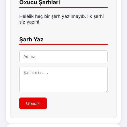
Oxucu Şərhləri
Hələlik heç bir şərh yazılmayıb. İlk şərhi
siz yazın!
Şərh Yaz
Göndər