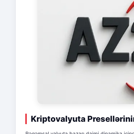
Kriptovalyuta Presellərin
Rəqəmsal valyuta bazarı daimi dinamika içind