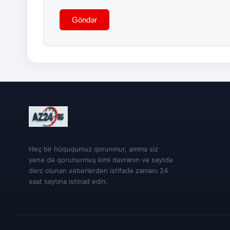
Göndər
Heç bir hüququmuz qorunmur, amma siz
yenə də qorunurmuş kimi davranın və saytda
dərc olunan xəbərlərdən istifadə zamanı 24
saat saytına istinad edin.