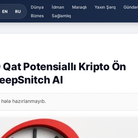
Dünya
İdman
Maraqlı
Yaxın Şərq
Gündə
EN
RU
Biznes
Sağlamlıq
Qat Potensiallı Kripto Ön
DeepSnitch AI
 hələ hazırlanmayıb.