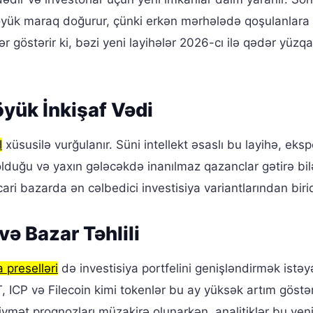
yük maraq doğurur, çünki erkən mərhələdə qoşulanlara
lər göstərir ki, bəzi yeni layihələr 2026-cı ilə qədər yüzqa
yük İnkişaf Vədi
I
xüsusilə vurğulanır. Süni intellekt əsaslı bu layihə, eksp
olduğu və yaxın gələcəkdə inanılmaz qazanclar gətirə bil
ari bazarda ən cəlbedici investisiya variantlarından birid
və Bazar Təhlili
a preselləri
də investisiya portfelini genişləndirmək istəy
 ICP və Filecoin kimi tokenlər bu ay yüksək artım göstəri
qiymət proqnozları müzakirə olunarkən, analitiklər bu yen