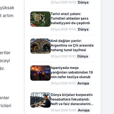
Dünya
26.İyul.2026 10:52
 yüksək
Tarixi ərazi yalanı:
t artım
Turistləri aldadan şəxs
bələdiyyəni də çaşdırdı
Dünya
26.İyul.2026 10:52
And dağları yarılır:
Argentina və Çili arasında
nəhəng tunel layihəsi
ertlər
Dünya
26.İyul.2026 10:51
əcəyi
İspaniyada meşə
ir.
yanğınları səbəbindən 19
min nəfər təxliyə olunub
Avropa
26.İyul.2026 10:51
Dünya birjaları korporativ
ənlər
hesabatlara fokuslanıb:
Neft və faiz dərəcələrinin
ciləri
təsiri altında cari vəziyyət
Avropa
26.İyul.2026 10:50
i