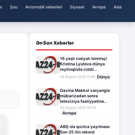
m
Şou
Avtomobil xəbərləri
Siyasət
Avropa
Asia
Ən Son Xəbərlər
16 yaşlı rusiyalı tennisçi
Kristina Lyutova dünya
reytinqində ciddi
irəliləyişə imza atdı
Dünya
04.Avqust.2026 11:06
Davina Makkol xərçənglə
mübarizədən sonra
televiziya fəaliyyətinə
fasilə verir
03.Avqust.2026 00:59
Avropa
ABŞ-da qızılca yayılması:
Son 35 ilin rekord