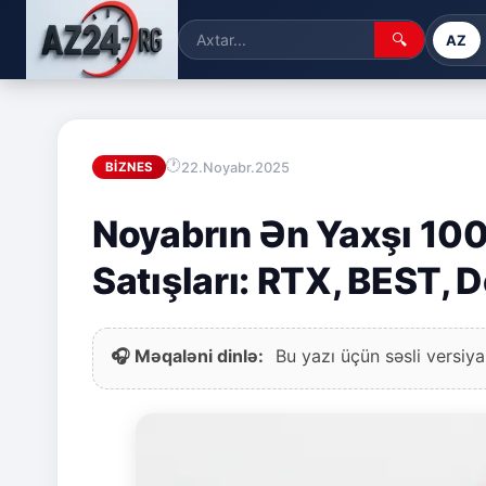
🔍
AZ
22.Noyabr.2025
BIZNES
Noyabrın Ən Yaxşı 100 
Satışları: RTX, BEST, 
🎧 Məqaləni dinlə:
Bu yazı üçün səsli versiya