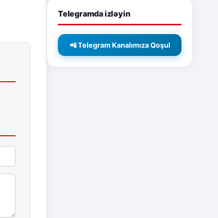
Telegramda izləyin
📲 Telegram Kanalımıza Qoşul