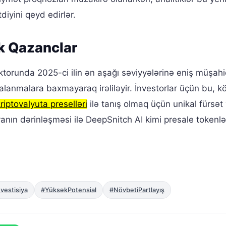
diyini qeyd edirlər.
ək Qazanclar
torunda 2025-ci ilin ən aşağı səviyyələrinə eniş müşah
ğalanmalara baxmayaraq irəliləyir. İnvestorlar üçün bu, 
riptovalyuta preselləri
ilə tanış olmaq üçün unikal fürsət 
nın dərinləşməsi ilə DeepSnitch AI kimi presale tokenlə
vestisiya
#YüksəkPotensial
#NövbətiPartlayış