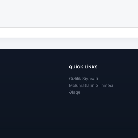
QUICK LINKS
Gizlilik Siyasəti
Məlumatların Silinməsi
Əlaqə