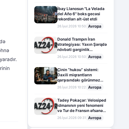
İbay Llanosun "La Velada
del Año 6" boks gecəsi
rekordları alt-üst etdi
Avropa
26.İyul.2026 10:50
Donald Trampın İran
idə
strategiyası: Yaxın Şərqdə
növbəti gərginlik
köhnə
mərhələsi
Avropa
26.İyul.2026 10:50
yaradır.
rinin
Çinin “hukou” sistemi:
Daxili miqrantların
qarşısındakı görünməz
sədd
Avropa
26.İyul.2026 10:22
Tadey Pokaçar: Velosiped
idmanının yeni fenomeni
və Tur de Fransın əfsanəvi
səhifəsi
Avropa
26.İyul.2026 09:31