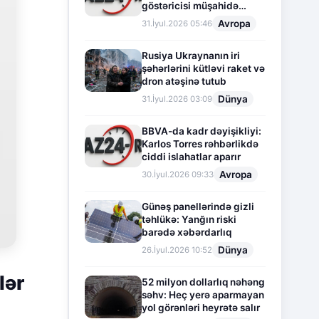
göstəricisi müşahidə
olunur
Avropa
31.İyul.2026 05:46
Rusiya Ukraynanın iri
şəhərlərini kütləvi raket və
dron atəşinə tutub
Dünya
31.İyul.2026 03:09
BBVA-da kadr dəyişikliyi:
Karlos Torres rəhbərlikdə
ciddi islahatlar aparır
Avropa
30.İyul.2026 09:33
Günəş panellərində gizli
təhlükə: Yanğın riski
barədə xəbərdarlıq
Dünya
26.İyul.2026 10:52
lər
52 milyon dollarlıq nəhəng
səhv: Heç yerə aparmayan
yol görənləri heyrətə salır