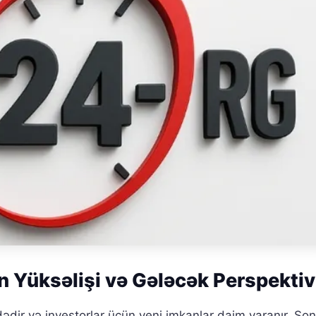
in Yüksəlişi və Gələcək Perspektiv
ədir və investorlar üçün yeni imkanlar daim yaranır. Son