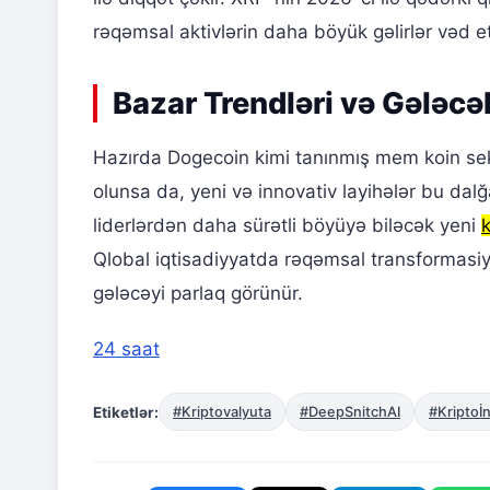
rəqəmsal aktivlərin daha böyük gəlirlər vəd et
Bazar Trendləri və Gələc
Hazırda Dogecoin kimi tanınmış mem koin sek
olunsa da, yeni və innovativ layihələr bu dal
liderlərdən daha sürətli böyüyə biləcək yeni
k
Qlobal iqtisadiyyatda rəqəmsal transformasiya
gələcəyi parlaq görünür.
24 saat
Etiketlər:
#Kriptovalyuta
#DeepSnitchAI
#Kriptoİn