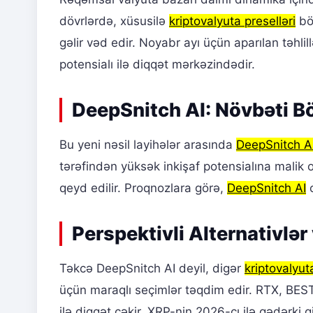
dövrlərdə, xüsusilə
kriptovalyuta preselləri
bö
gəlir vəd edir. Noyabr ayı üçün aparılan təhlil
potensialı ilə diqqət mərkəzindədir.
DeepSnitch AI: Növbəti Bö
Bu yeni nəsil layihələr arasında
DeepSnitch A
tərəfindən yüksək inkişaf potensialına malik 
qeyd edilir. Proqnozlara görə,
DeepSnitch AI
c
Perspektivli Alternativlər 
Təkcə DeepSnitch AI deyil, digər
kriptovalyut
üçün maraqlı seçimlər təqdim edir. RTX, BEST,
ilə diqqət çəkir. XRP-nin 2026-cı ilə qədərki 