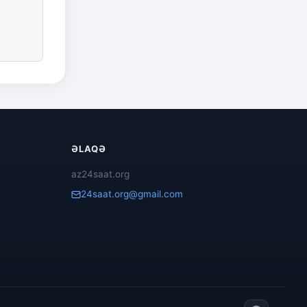
ƏLAQƏ
az24saat.org
24saat.org@gmail.com