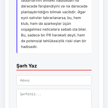
tədbirlərinin əvvəlki hadisədən nə
dərəcədə fərqləndiyini və nə dərəcədə
planlaşdırıldığını bilmək vacibdir. Əgər
eyni səhvlər təkrarlanarsa, bu, həm
klub, həm də azarkeşlər üçün
xoşagəlməz nəticələrə səbəb ola bilər.
Bu, sadəcə bir PR hərəkəti deyil, həm
də potensial təhlükəsizlik riski olan bir
hadisədir.
Şərh Yaz