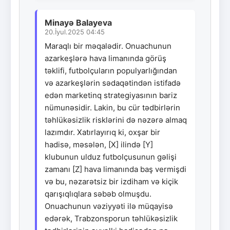
Minayə Balayeva
20.İyul.2025 04:45
Maraqlı bir məqalədir. Onuachunun
azarkeşlərə hava limanında görüş
təklifi, futbolçuların populyarlığından
və azarkeşlərin sədaqətindən istifadə
edən marketinq strategiyasının bariz
nümunəsidir. Lakin, bu cür tədbirlərin
təhlükəsizlik risklərini də nəzərə almaq
lazımdır. Xatırlayırıq ki, oxşar bir
hadisə, məsələn, [X] ilində [Y]
klubunun ulduz futbolçusunun gəlişi
zamanı [Z] hava limanında baş vermişdi
və bu, nəzarətsiz bir izdiham və kiçik
qarışıqlıqlara səbəb olmuşdu.
Onuachunun vəziyyəti ilə müqayisə
edərək, Trabzonsporun təhlükəsizlik