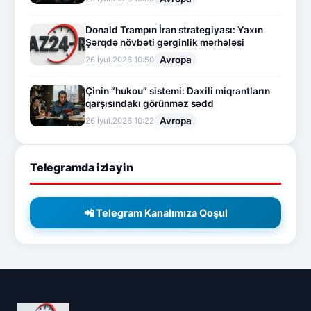
Donald Trampın İran strategiyası: Yaxın
Şərqdə növbəti gərginlik mərhələsi
Avropa
26.İyul.2026 10:50
Çinin “hukou” sistemi: Daxili miqrantların
qarşısındakı görünməz sədd
Avropa
26.İyul.2026 10:22
Telegramda izləyin
📲 Telegram Kanalımıza Qoşul