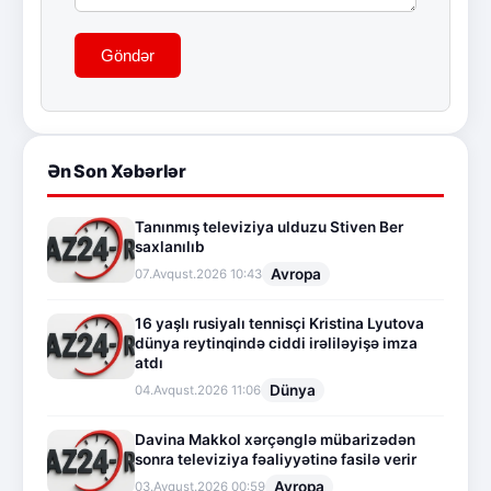
Göndər
Ən Son Xəbərlər
Tanınmış televiziya ulduzu Stiven Ber
saxlanılıb
Avropa
07.Avqust.2026 10:43
16 yaşlı rusiyalı tennisçi Kristina Lyutova
dünya reytinqində ciddi irəliləyişə imza
atdı
Dünya
04.Avqust.2026 11:06
Davina Makkol xərçənglə mübarizədən
sonra televiziya fəaliyyətinə fasilə verir
Avropa
03.Avqust.2026 00:59