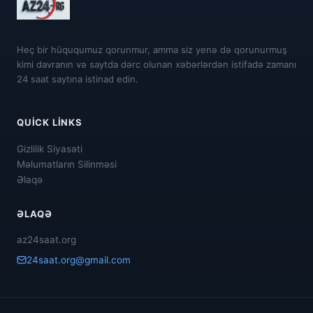
Heç bir hüququmuz qorunmur, amma siz yenə də qorunurmuş
kimi davranın və saytda dərc olunan xəbərlərdən istifadə zamanı
24 saat saytına istinad edin.
QUICK LINKS
Gizlilik Siyasəti
Məlumatların Silinməsi
Əlaqə
ƏLAQƏ
az24saat.org
24saat.org@gmail.com