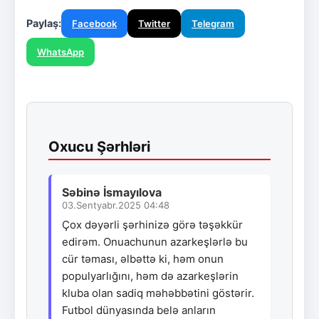
Paylaş:
Facebook
Twitter
Telegram
WhatsApp
Oxucu Şərhləri
Səbinə İsmayılova
03.Sentyabr.2025 04:48
Çox dəyərli şərhinizə görə təşəkkür
edirəm. Onuachunun azarkeşlərlə bu
cür təması, əlbəttə ki, həm onun
populyarlığını, həm də azarkeşlərin
kluba olan sadiq məhəbbətini göstərir.
Futbol dünyasında belə anların