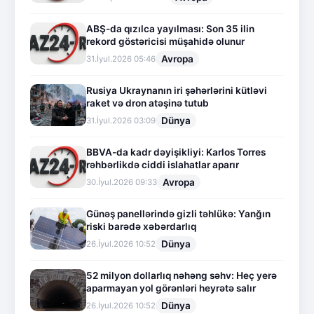
ABŞ-da qızılca yayılması: Son 35 ilin
rekord göstəricisi müşahidə olunur
Avropa
31.İyul.2026 05:46
Rusiya Ukraynanın iri şəhərlərini kütləvi
raket və dron atəşinə tutub
Dünya
31.İyul.2026 03:09
BBVA-da kadr dəyişikliyi: Karlos Torres
rəhbərlikdə ciddi islahatlar aparır
Avropa
30.İyul.2026 09:33
Günəş panellərində gizli təhlükə: Yanğın
riski barədə xəbərdarlıq
Dünya
26.İyul.2026 10:52
52 milyon dollarlıq nəhəng səhv: Heç yerə
aparmayan yol görənləri heyrətə salır
Dünya
26.İyul.2026 10:52