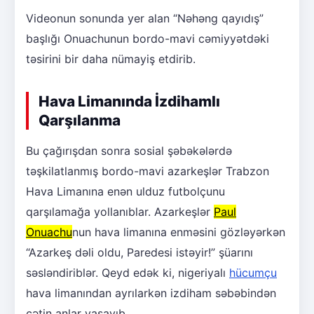
Videonun sonunda yer alan “Nəhəng qayıdış”
başlığı Onuachunun bordo-mavi cəmiyyətdəki
təsirini bir daha nümayiş etdirib.
Hava Limanında İzdihamlı
Qarşılanma
Bu çağırışdan sonra sosial şəbəkələrdə
təşkilatlanmış bordo-mavi azarkeşlər Trabzon
Hava Limanına enən ulduz futbolçunu
qarşılamağa yollanıblar. Azarkeşlər
Paul
Onuachu
nun hava limanına enməsini gözləyərkən
“Azarkeş dəli oldu, Paredesi istəyir!” şüarını
səsləndiriblər. Qeyd edək ki, nigeriyalı
hücumçu
hava limanından ayrılarkən izdiham səbəbindən
çətin anlar yaşayıb.