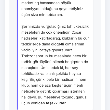
marketinq baxımından böyük
əhəmiyyəti olduğunu qeyd etdiyiniz
üçün sizə minnətdaram.
Şərhinizdə vurğuladığınız təhlükəsizlik
məsələləri də çox önəmlidir. Oxşar
hadisələri xatırladaraq, klubların bu cür
tədbirlərdə daha diqqətli olmalarının
vacibliyini ortaya qoyursunuz.
Trabzonsporun bu məsələdə necə bir
tədbir gördüyünü bilmək həqiqətən də
maraqlıdır. Ümid edək ki, hər şey
təhlükəsiz və planlı şəkildə həyata
keçirilir, çünki belə bir hadisənin həm
klub, həm də azarkeşlər üçün mənfi
nəticələrə gətirib çıxarması istənilən
hal deyil. Bu məsələyə toxunduğunuz
üçün yenidən təşəkkürlər.