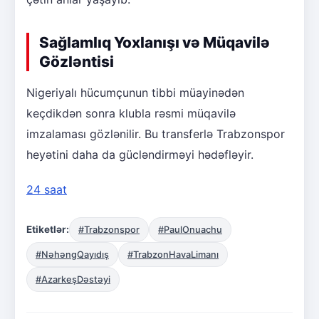
Sağlamlıq Yoxlanışı və Müqavilə
Gözləntisi
Nigeriyalı hücumçunun tibbi müayinədən
keçdikdən sonra klubla rəsmi müqavilə
imzalaması gözlənilir. Bu transferlə Trabzonspor
heyətini daha da gücləndirməyi hədəfləyir.
24 saat
Etiketlər:
#Trabzonspor
#PaulOnuachu
#NəhəngQayıdış
#TrabzonHavaLimanı
#AzarkeşDəstəyi