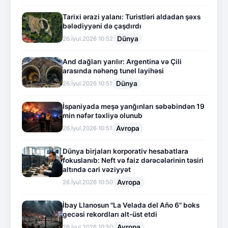
Tarixi ərazi yalanı: Turistləri aldadan şəxs
bələdiyyəni də çaşdırdı
Dünya
26.İyul.2026 10:52
And dağları yarılır: Argentina və Çili
arasında nəhəng tunel layihəsi
Dünya
26.İyul.2026 10:51
İspaniyada meşə yanğınları səbəbindən 19
min nəfər təxliyə olunub
Avropa
26.İyul.2026 10:51
Dünya birjaları korporativ hesabatlara
fokuslanıb: Neft və faiz dərəcələrinin təsiri
altında cari vəziyyət
Avropa
26.İyul.2026 10:50
İbay Llanosun "La Velada del Año 6" boks
gecəsi rekordları alt-üst etdi
Avropa
26.İyul.2026 10:50