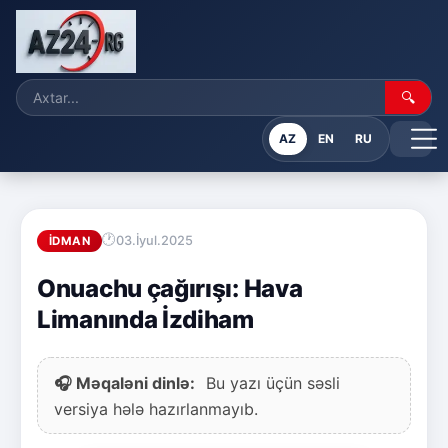
🔍
AZ
EN
RU
03.İyul.2025
İDMAN
Onuachu çağırışı: Hava
Limanında İzdiham
🎧 Məqaləni dinlə:
Bu yazı üçün səsli
versiya hələ hazırlanmayıb.