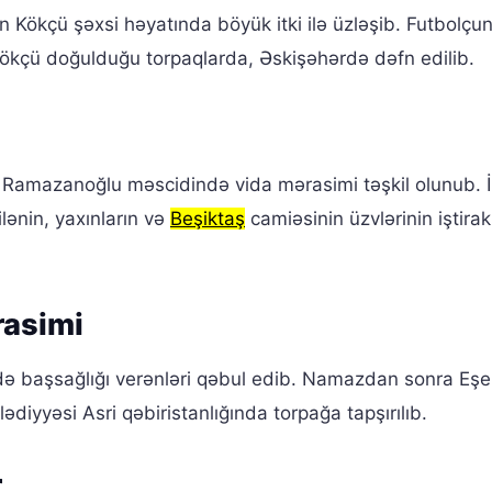
Kökçü şəxsi həyatında böyük itki ilə üzləşib. Futbolçu
ökçü doğulduğu torpaqlarda, Əskişəhərdə dəfn edilib.
amazanoğlu məscidində vida mərasimi təşkil olunub. İ
lənin, yaxınların və
Beşiktaş
camiəsinin üzvlərinin iştirak
rasimi
ndə başsağlığı verənləri qəbul edib. Namazdan sonra Eşe
iyyəsi Asri qəbiristanlığında torpağa tapşırılıb.
r