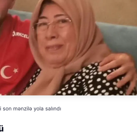
 son mənzilə yola salındı
ü