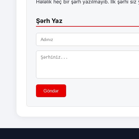
Hələlik heç bir şərh yazılmayıb. İlk şərhi siz 
Şərh Yaz
Göndər