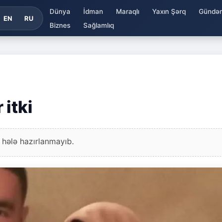
Dünya
İdman
Maraqlı
Yaxın Şərq
Gündə
EN
RU
Biznes
Sağlamlıq
itki
 hələ hazırlanmayıb.