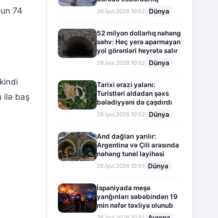
nun 74
Dünya
26.İyul.2026 10:52
52 milyon dollarlıq nəhəng
səhv: Heç yerə aparmayan
yol görənləri heyrətə salır
Dünya
26.İyul.2026 10:52
kindi
Tarixi ərazi yalanı:
Turistləri aldadan şəxs
ı ilə baş
bələdiyyəni də çaşdırdı
Dünya
26.İyul.2026 10:52
And dağları yarılır:
Argentina və Çili arasında
nəhəng tunel layihəsi
Dünya
26.İyul.2026 10:51
İspaniyada meşə
yanğınları səbəbindən 19
min nəfər təxliyə olunub
Avropa
26.İyul.2026 10:51