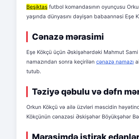
Beşiktaş
futbol komandasının oyunçusu Orkun 
yaşında dünyasını dəyişən babaannəsi Eşe K
Cənazə mərasimi
Eşe Kökçü üçün Əskişəhərdəki Mahmut Sami R
namazından sonra keçirilən
cənazə namazı
ai
tutub.
Təziyə qəbulu və dəfn mə
Orkun Kökçü və ailə üzvləri məscidin həyəti
Kökçünün cənazəsi Əskişəhər Böyükşəhər Bələd
Mərasimdə iştirak edənlə