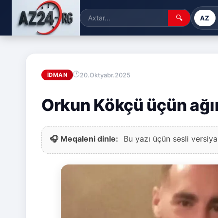
🔍
AZ
20.Oktyabr.2025
İDMAN
Orkun Kökçü üçün ağır 
🎧 Məqaləni dinlə:
Bu yazı üçün səsli versiya