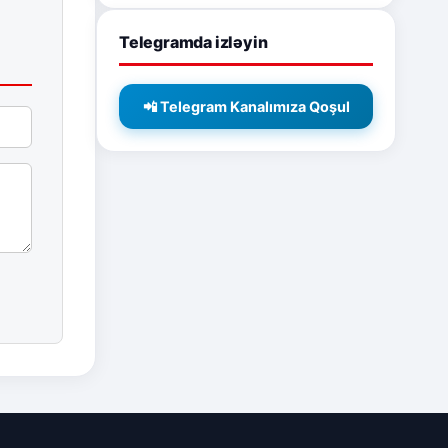
Telegramda izləyin
📲 Telegram Kanalımıza Qoşul