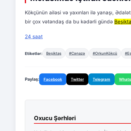
Kökçünün ailəsi və yaxınları ilə yanaşı, Ədalə
bir çox vətəndaş da bu kədərli gündə
Beşikt
24 saat
Etiketlər:
Beşiktaş
#Cənazə
#OrkunKökçü
#E
Paylaş:
Facebook
Twitter
Telegram
What
Oxucu Şərhləri