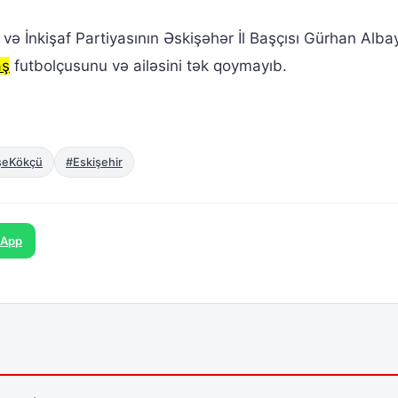
t və İnkişaf Partiyasının Əskişəhər İl Başçısı Gürhan Alba
aş
futbolçusunu və ailəsini tək qoymayıb.
şeKökçü
#Eskişehir
sApp