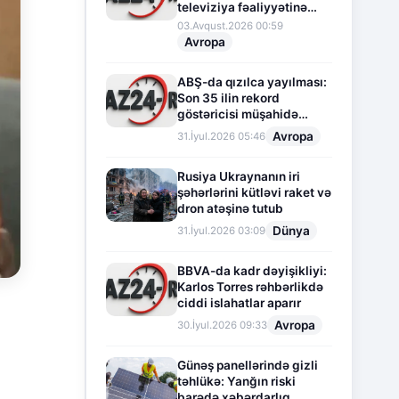
televiziya fəaliyyətinə
fasilə verir
03.Avqust.2026 00:59
Avropa
ABŞ-da qızılca yayılması:
Son 35 ilin rekord
göstəricisi müşahidə
olunur
Avropa
31.İyul.2026 05:46
Rusiya Ukraynanın iri
şəhərlərini kütləvi raket və
dron atəşinə tutub
Dünya
31.İyul.2026 03:09
BBVA-da kadr dəyişikliyi:
Karlos Torres rəhbərlikdə
ciddi islahatlar aparır
Avropa
30.İyul.2026 09:33
Günəş panellərində gizli
təhlükə: Yanğın riski
barədə xəbərdarlıq