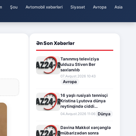
m
Şou
Avtomobil xəbərləri
Siyasət
Avropa
Asia
Ən Son Xəbərlər
Tanınmış televiziya
ulduzu Stiven Ber
saxlanılıb
07.Avqust.2026 10:43
Avropa
16 yaşlı rusiyalı tennisçi
Kristina Lyutova dünya
reytinqində ciddi
irəliləyişə imza atdı
Dünya
04.Avqust.2026 11:06
Davina Makkol xərçənglə
mübarizədən sonra