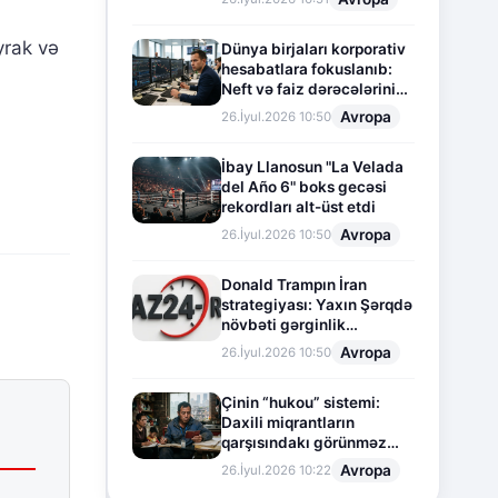
yrak və
Dünya birjaları korporativ
hesabatlara fokuslanıb:
Neft və faiz dərəcələrinin
təsiri altında cari vəziyyət
Avropa
26.İyul.2026 10:50
İbay Llanosun "La Velada
del Año 6" boks gecəsi
rekordları alt-üst etdi
Avropa
26.İyul.2026 10:50
Donald Trampın İran
strategiyası: Yaxın Şərqdə
növbəti gərginlik
mərhələsi
Avropa
26.İyul.2026 10:50
Çinin “hukou” sistemi:
Daxili miqrantların
qarşısındakı görünməz
sədd
Avropa
26.İyul.2026 10:22