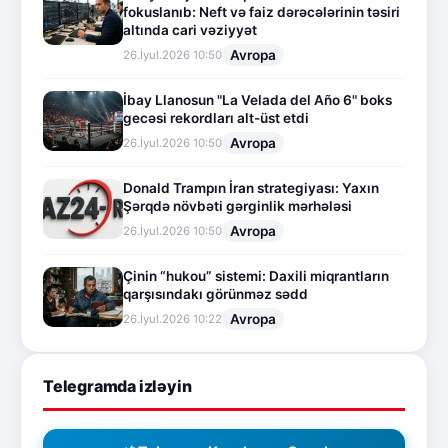
fokuslanıb: Neft və faiz dərəcələrinin təsiri
altında cari vəziyyət
Avropa
26.İyul.2026 10:50
İbay Llanosun "La Velada del Año 6" boks
gecəsi rekordları alt-üst etdi
Avropa
26.İyul.2026 10:50
Donald Trampın İran strategiyası: Yaxın
Şərqdə növbəti gərginlik mərhələsi
Avropa
26.İyul.2026 10:50
Çinin “hukou” sistemi: Daxili miqrantların
qarşısındakı görünməz sədd
Avropa
26.İyul.2026 10:22
Telegramda izləyin