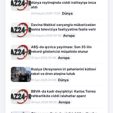
dünya reytinqində ciddi irəliləyişə imza
atdı
Dünya
04.Avqust.2026 11:06
Davina Makkol xərçənglə mübarizədən
sonra televiziya fəaliyyətinə fasilə verir
Avropa
03.Avqust.2026 00:59
ABŞ-da qızılca yayılması: Son 35 ilin
rekord göstəricisi müşahidə olunur
Avropa
31.İyul.2026 05:46
Rusiya Ukraynanın iri şəhərlərini kütləvi
raket və dron atəşinə tutub
Dünya
31.İyul.2026 03:09
BBVA-da kadr dəyişikliyi: Karlos Torres
rəhbərlikdə ciddi islahatlar aparır
Avropa
30.İyul.2026 09:33