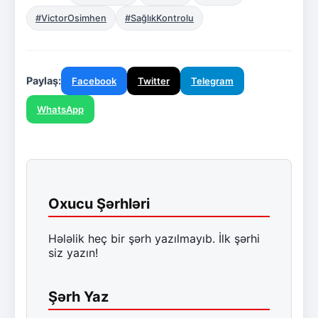
#VictorOsimhen
#SağlıkKontrolu
Paylaş:
Facebook
Twitter
Telegram
WhatsApp
Oxucu Şərhləri
Hələlik heç bir şərh yazılmayıb. İlk şərhi
siz yazın!
Şərh Yaz