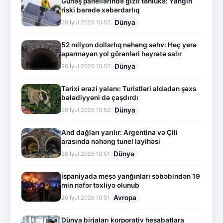
Günəş panellərində gizli təhlükə: Yanğın
riski barədə xəbərdarlıq
Dünya
26.İyul.2026 10:52
52 milyon dollarlıq nəhəng səhv: Heç yerə
aparmayan yol görənləri heyrətə salır
Dünya
26.İyul.2026 10:52
Tarixi ərazi yalanı: Turistləri aldadan şəxs
bələdiyyəni də çaşdırdı
Dünya
26.İyul.2026 10:52
And dağları yarılır: Argentina və Çili
arasında nəhəng tunel layihəsi
Dünya
26.İyul.2026 10:51
İspaniyada meşə yanğınları səbəbindən 19
min nəfər təxliyə olunub
Avropa
26.İyul.2026 10:51
Dünya birjaları korporativ hesabatlara