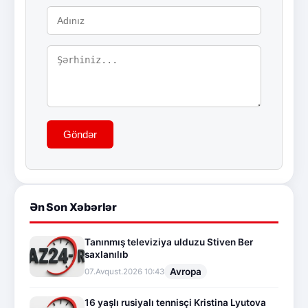
Göndər
Ən Son Xəbərlər
Tanınmış televiziya ulduzu Stiven Ber
saxlanılıb
Avropa
07.Avqust.2026 10:43
16 yaşlı rusiyalı tennisçi Kristina Lyutova