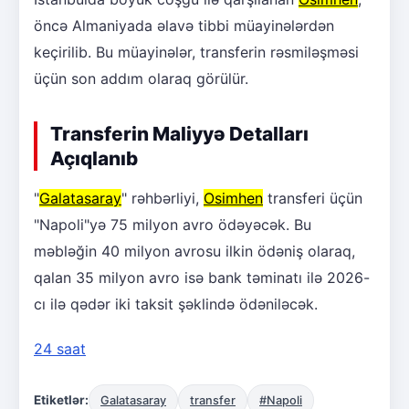
öncə Almaniyada əlavə tibbi müayinələrdən
keçirilib. Bu müayinələr, transferin rəsmiləşməsi
üçün son addım olaraq görülür.
Transferin Maliyyə Detalları
Açıqlanıb
"
Galatasaray
" rəhbərliyi,
Osimhen
transferi üçün
"Napoli"yə 75 milyon avro ödəyəcək. Bu
məbləğin 40 milyon avrosu ilkin ödəniş olaraq,
qalan 35 milyon avro isə bank təminatı ilə 2026-
cı ilə qədər iki taksit şəklində ödəniləcək.
24 saat
Etiketlər:
Galatasaray
transfer
#Napoli