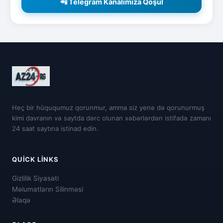
📲 Telegram Kanalımıza Qoşul
Heç bir hüququmuz qorunmur, amma siz yenə də qorunurmuş
kimi davranın və saytda dərc olunan xəbərlərdən istifadə zamanı
24 saat saytına istinad edin.
QUICK LINKS
Gizlilik Siyasəti
Məlumatların Silinməsi
Əlaqə