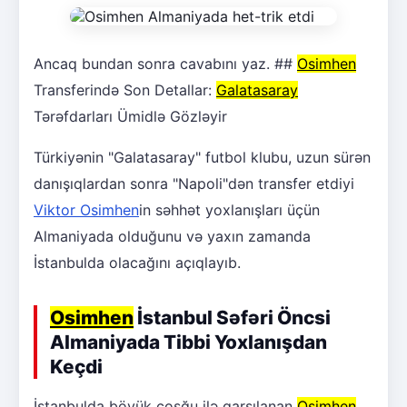
Ancaq bundan sonra cavabını yaz. ##
Osimhen
Transferində Son Detallar:
Galatasaray
Tərəfdarları Ümidlə Gözləyir
Türkiyənin "Galatasaray" futbol klubu, uzun sürən
danışıqlardan sonra "Napoli"dən transfer etdiyi
Viktor Osimhen
in səhhət yoxlanışları üçün
Almaniyada olduğunu və yaxın zamanda
İstanbulda olacağını açıqlayıb.
Osimhen
İstanbul Səfəri Öncsi
Almaniyada Tibbi Yoxlanışdan
Keçdi
İstanbulda böyük coşğu ilə qarşılanan
Osimhen
,