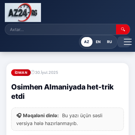
🔍
AZ
EN
RU
30.İyul.2025
İDMAN
Osimhen Almaniyada het-trik
etdi
🎧 Məqaləni dinlə:
Bu yazı üçün səsli
versiya hələ hazırlanmayıb.