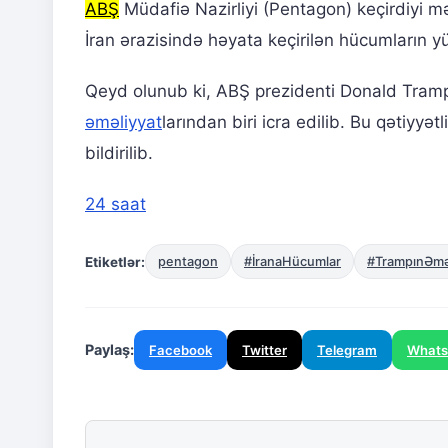
ABŞ
Müdafiə Nazirliyi (Pentagon) keçirdiyi 
İran ərazisində həyata keçirilən hücumların y
Qeyd olunub ki, ABŞ prezidenti Donald Trampın
əməliyyat
larından biri icra edilib. Bu qətiyy
bildirilib.
24 saat
Etiketlər:
pentagon
#İranaHücumlar
#TrampınƏməl
Paylaş:
Facebook
Twitter
Telegram
What