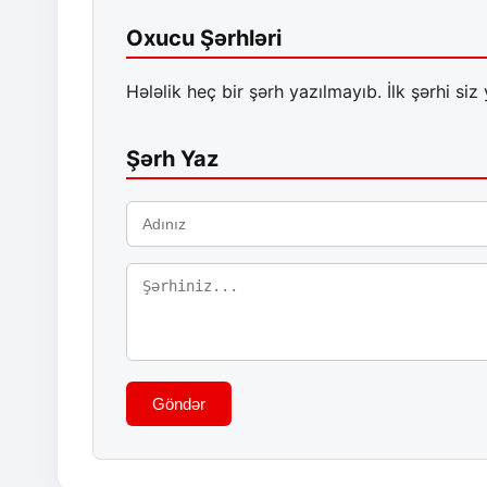
Oxucu Şərhləri
Hələlik heç bir şərh yazılmayıb. İlk şərhi siz 
Şərh Yaz
Göndər