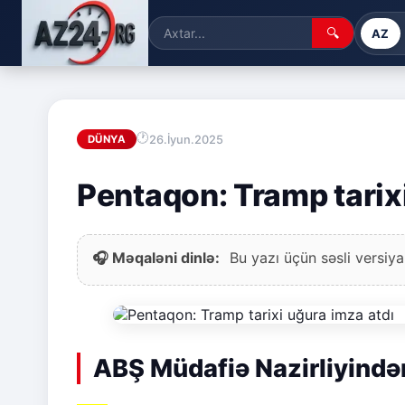
🔍
AZ
26.İyun.2025
DÜNYA
Pentaqon: Tramp tarix
🎧 Məqaləni dinlə:
Bu yazı üçün səsli versiya
ABŞ Müdafiə Nazirliyində