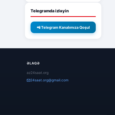
Telegramda izləyin
📲 Telegram Kanalımıza Qoşul
ƏLAQƏ
az24saat.org
24saat.org@gmail.com