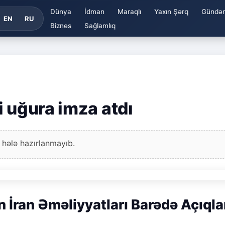
Dünya
İdman
Maraqlı
Yaxın Şərq
Gündə
EN
RU
Biznes
Sağlamlıq
i uğura imza atdı
 hələ hazırlanmayıb.
n İran Əməliyyatları Barədə Açıql