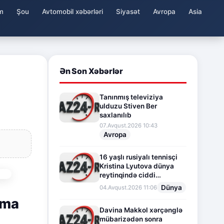
m
Şou
Avtomobil xəbərləri
Siyasət
Avropa
Asia
Ən Son Xəbərlər
Tanınmış televiziya
ulduzu Stiven Ber
saxlanılıb
07.Avqust.2026 10:43
Avropa
16 yaşlı rusiyalı tennisçi
Kristina Lyutova dünya
reytinqində ciddi
irəliləyişə imza atdı
Dünya
04.Avqust.2026 11:06
ama
Davina Makkol xərçənglə
mübarizədən sonra