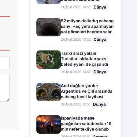
Dünya
26.İyul.2026 10:52
52 milyon dollarlıq nəhəng
səhv: Heç yerə aparmayan
yol görənləri heyrətə salır
Dünya
26.İyul.2026 10:52
Tarixi ərazi yalanı:
Turistləri aldadan şəxs
bələdiyyəni də çaşdırdı
Dünya
26.İyul.2026 10:52
And dağları yarılır:
Argentina və Çili arasında
nəhəng tunel layihəsi
Dünya
26.İyul.2026 10:51
İspaniyada meşə
yanğınları səbəbindən 19
min nəfər təxliyə olunub
Avropa
26.İyul.2026 10:51