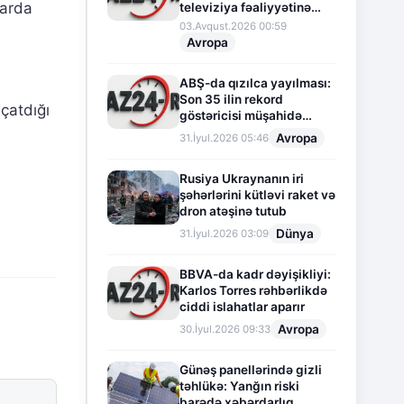
larda
televiziya fəaliyyətinə
fasilə verir
03.Avqust.2026 00:59
Avropa
ABŞ-da qızılca yayılması:
Son 35 ilin rekord
çatdığı
göstəricisi müşahidə
olunur
Avropa
31.İyul.2026 05:46
Rusiya Ukraynanın iri
şəhərlərini kütləvi raket və
dron atəşinə tutub
Dünya
31.İyul.2026 03:09
BBVA-da kadr dəyişikliyi:
Karlos Torres rəhbərlikdə
ciddi islahatlar aparır
Avropa
30.İyul.2026 09:33
Günəş panellərində gizli
təhlükə: Yanğın riski
barədə xəbərdarlıq