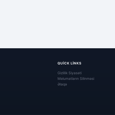
QUICK LINKS
Gizlilik Siyasəti
Məlumatların Silinməsi
Əlaqə