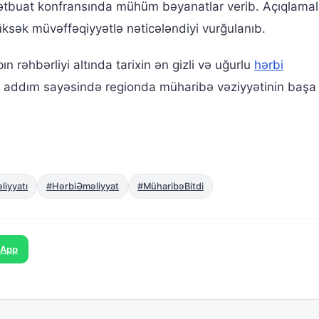
mətbuat konfransında mühüm bəyanatlar verib. Açıqlama
üksək müvəffəqiyyətlə nəticələndiyi vurğulanıb.
 rəhbərliyi altında tarixin ən gizli və uğurlu
hərbi
ətli addım sayəsində regionda müharibə vəziyyətinin başa 
iyyatı
#HərbiƏməliyyat
#MüharibəBitdi
sApp