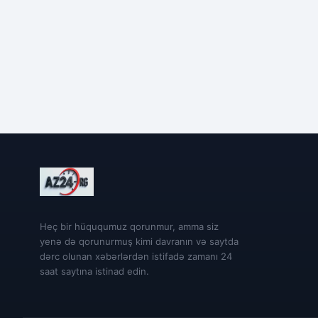
Heç bir hüququmuz qorunmur, amma siz
yenə də qorunurmuş kimi davranın və saytda
dərc olunan xəbərlərdən istifadə zamanı 24
saat saytına istinad edin.