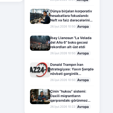
Dünya birjaları korporativ
hesabatlara fokuslanıb:
Neft və faiz dərəcələrinin
təsiri altında cari vəziyyət
Avropa
26.İyul.2026 10:50
İbay Llanosun "La Velada
del Año 6" boks gecəsi
rekordları alt-üst etdi
Avropa
26.İyul.2026 10:50
Donald Trampın İran
strategiyası: Yaxın Şərqdə
növbəti gərginlik
mərhələsi
Avropa
26.İyul.2026 10:50
Çinin “hukou” sistemi:
Daxili miqrantların
qarşısındakı görünməz
sədd
Avropa
26.İyul.2026 10:22