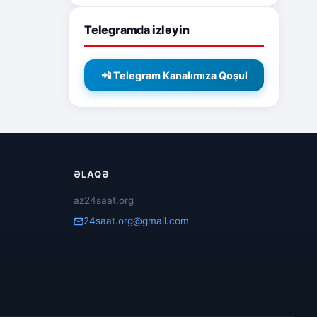
Telegramda izləyin
📲 Telegram Kanalımıza Qoşul
ƏLAQƏ
az24saat.org
24saat.org@gmail.com