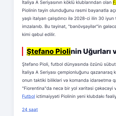
İtaliya A Seriyasının köklü klublarından olan
F
Piolinin təyin olunduğunu rəsmi bəyanatla aç
yaşlı italyan çalışdırıcı ilə 2028-ci ilin 30 
imzalanıb. Bu təyinat, "bənövşəyilər"in gələ
kimi qəbul edilir.
Ştefano Pioli
nin Uğurları 
Ştefano Pioli, futbol dünyasında özünü sübu
İtaliya A Seriyası çempionluğunu qazanaraq ka
onun taktiki bilikləri və komanda idarəetmə q
"Fiorentina"da necə bir yol xəritəsi çəkəcəy
Futbol
ictimaiyyəti Piolinin yeni klubdakı fəali
24 saat