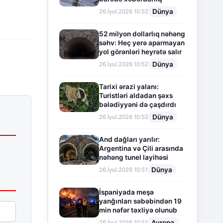
Dünya
26.İyul.2026 10:52
52 milyon dollarlıq nəhəng
səhv: Heç yerə aparmayan
yol görənləri heyrətə salır
Dünya
26.İyul.2026 10:52
Tarixi ərazi yalanı:
Turistləri aldadan şəxs
bələdiyyəni də çaşdırdı
Dünya
26.İyul.2026 10:52
And dağları yarılır:
Argentina və Çili arasında
nəhəng tunel layihəsi
Dünya
26.İyul.2026 10:51
İspaniyada meşə
yanğınları səbəbindən 19
min nəfər təxliyə olunub
Avropa
26.İyul.2026 10:51