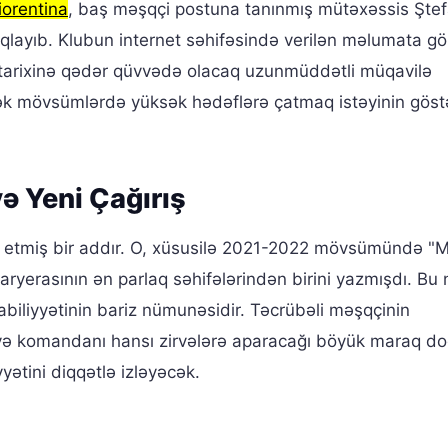
iorentina
, baş məşqçi postuna tanınmış mütəxəssis Şte
ıqlayıb. Klubun internet səhifəsində verilən məlumata gö
iyun tarixinə qədər qüvvədə olacaq uzunmüddətli müqavilə
cək mövsümlərdə yüksək hədəflərə çatmaq istəyinin göstə
və Yeni Çağırış
t etmiş bir addır. O, xüsusilə 2021-2022 mövsümündə "M
ryerasının ən parlaq səhifələrindən birini yazmışdı. Bu n
abiliyyətinin bariz nümunəsidir. Təcrübəli məşqçinin
i və komandanı hansı zirvələrə aparacağı böyük maraq do
yyətini diqqətlə izləyəcək.