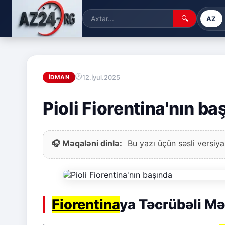
🔍
AZ
12.İyul.2025
İDMAN
Pioli Fiorentina'nın ba
🎧 Məqaləni dinlə:
Bu yazı üçün səsli versiya
Fiorentina
ya Təcrübəli Məş