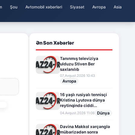
m
Şou
Avtomobil xəbərləri
Siyasət
Avropa
Asia
Ən Son Xəbərlər
Tanınmış televiziya
ulduzu Stiven Ber
saxlanılıb
07.Avqust.2026 10:43
Avropa
16 yaşlı rusiyalı tennisçi
Kristina Lyutova dünya
reytinqində ciddi
irəliləyişə imza atdı
Dünya
04.Avqust.2026 11:06
Davina Makkol xərçənglə
mübarizədən sonra