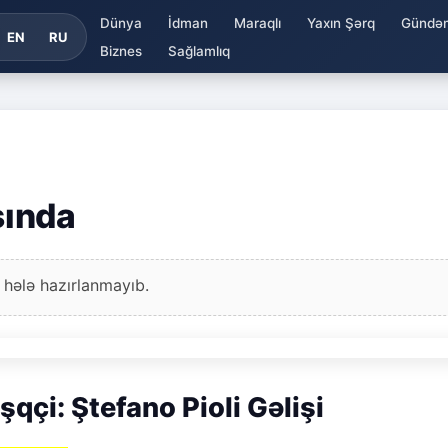
Dünya
İdman
Maraqlı
Yaxın Şərq
Gündə
EN
RU
Biznes
Sağlamlıq
şında
 hələ hazırlanmayıb.
qçi: Ştefano Pioli Gəlişi