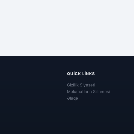
QUICK LINKS
Gizlilik Siyasəti
Məlumatların Silinməsi
Əlaqə