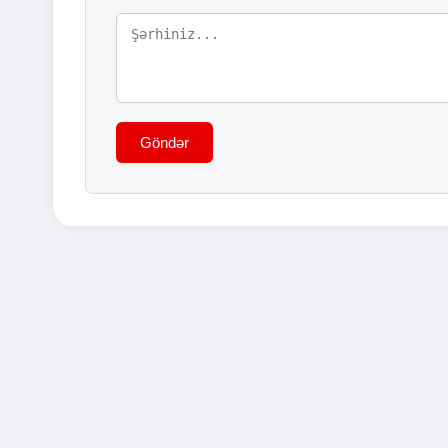
Göndər