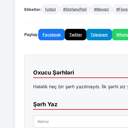
Etiketlər:
futbol
#StefanoPioli
#Məşqçi
#Fiore
Paylaş:
Facebook
Twitter
Telegram
What
Oxucu Şərhləri
Hələlik heç bir şərh yazılmayıb. İlk şərhi siz 
Şərh Yaz