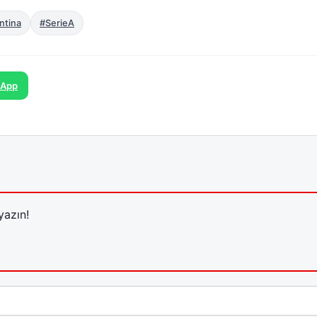
ntina
#SerieA
sApp
yazın!