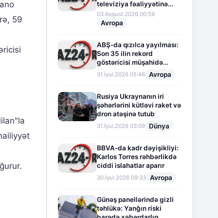
fano
televiziya fəaliyyətinə
fasilə verir
03.Avqust.2026 00:59
rə, 59
Avropa
ABŞ-da qızılca yayılması:
ricisi
Son 35 ilin rekord
göstəricisi müşahidə
olunur
Avropa
31.İyul.2026 05:46
Rusiya Ukraynanın iri
şəhərlərini kütləvi raket və
dron atəşinə tutub
ilan"la
Dünya
31.İyul.2026 03:09
ailiyyət
BBVA-da kadr dəyişikliyi:
Karlos Torres rəhbərlikdə
ğurur.
ciddi islahatlar aparır
Avropa
30.İyul.2026 09:33
Günəş panellərində gizli
təhlükə: Yanğın riski
barədə xəbərdarlıq