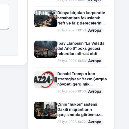
Dünya birjaları korporativ
hesabatlara fokuslanıb:
Neft və faiz dərəcələrinin
təsiri altında cari vəziyyət
Avropa
26.İyul.2026 10:50
İbay Llanosun "La Velada
del Año 6" boks gecəsi
rekordları alt-üst etdi
Avropa
26.İyul.2026 10:50
Donald Trampın İran
strategiyası: Yaxın Şərqdə
növbəti gərginlik
mərhələsi
Avropa
26.İyul.2026 10:50
Çinin “hukou” sistemi:
Daxili miqrantların
qarşısındakı görünməz
sədd
Avropa
26.İyul.2026 10:22