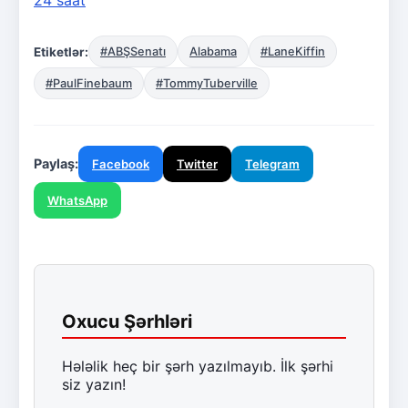
24 saat
Etiketlər:
#ABŞSenatı
Alabama
#LaneKiffin
#PaulFinebaum
#TommyTuberville
Paylaş:
Facebook
Twitter
Telegram
WhatsApp
Oxucu Şərhləri
Hələlik heç bir şərh yazılmayıb. İlk şərhi
siz yazın!