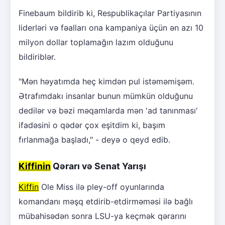
Finebaum bildirib ki, Respublikaçılar Partiyasının
liderləri və fəalları ona kampaniya üçün ən azı 10
milyon dollar toplamağın lazım olduğunu
bildiriblər.
"Mən həyatımda heç kimdən pul istəməmişəm.
Ətrafımdakı insanlar bunun mümkün olduğunu
dedilər və bəzi məqamlarda mən 'ad tanınması'
ifadəsini o qədər çox eşitdim ki, başım
fırlanmağa başladı," - deyə o qeyd edib.
Kiffinin
Qərarı və Senat Yarışı
Kiffin
Ole Miss ilə pley-off oyunlarında
komandanı məşq etdirib-etdirməməsi ilə bağlı
mübahisədən sonra LSU-ya keçmək qərarını