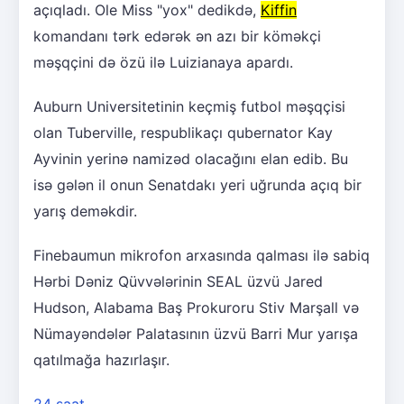
açıqladı. Ole Miss "yox" dedikdə,
Kiffin
komandanı tərk edərək ən azı bir köməkçi
məşqçini də özü ilə Luizianaya apardı.
Auburn Universitetinin keçmiş futbol məşqçisi
olan Tuberville, respublikaçı qubernator Kay
Ayvinin yerinə namizəd olacağını elan edib. Bu
isə gələn il onun Senatdakı yeri uğrunda açıq bir
yarış deməkdir.
Finebaumun mikrofon arxasında qalması ilə sabiq
Hərbi Dəniz Qüvvələrinin SEAL üzvü Jared
Hudson, Alabama Baş Prokuroru Stiv Marşall və
Nümayəndələr Palatasının üzvü Barri Mur yarışa
qatılmağa hazırlaşır.