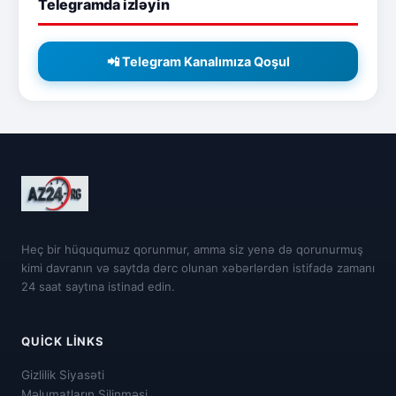
Telegramda izləyin
📲 Telegram Kanalımıza Qoşul
Heç bir hüququmuz qorunmur, amma siz yenə də qorunurmuş
kimi davranın və saytda dərc olunan xəbərlərdən istifadə zamanı
24 saat saytına istinad edin.
QUICK LINKS
Gizlilik Siyasəti
Məlumatların Silinməsi