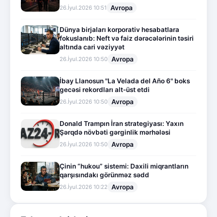
Avropa
26.İyul.2026 10:51
Dünya birjaları korporativ hesabatlara
fokuslanıb: Neft və faiz dərəcələrinin təsiri
altında cari vəziyyət
Avropa
26.İyul.2026 10:50
İbay Llanosun "La Velada del Año 6" boks
gecəsi rekordları alt-üst etdi
Avropa
26.İyul.2026 10:50
Donald Trampın İran strategiyası: Yaxın
Şərqdə növbəti gərginlik mərhələsi
Avropa
26.İyul.2026 10:50
Çinin “hukou” sistemi: Daxili miqrantların
qarşısındakı görünməz sədd
Avropa
26.İyul.2026 10:22