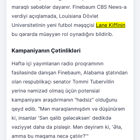
maraqlı səbəblər dayanır. Finebaum CBS News-a
verdiyi açıqlamada, Louisiana Dövlət
Universitetinin yeni futbol məşqçisi
Lane Kiffinin
bu qərarda müəyyən rol oynadığını bildirib.
Kampaniyanın Çətinlikləri
Həftə içi yayımlanan radio proqramının
fasiləsində danışan Finebaum, Alabama ştatından
olan respublikaçı senator Tommi Tubervillin
yerinə namizəd olmaq üçün potensial
kampaniyanı araşdırmanın "hədsiz" olduğunu
qeyd edib. "Mən maraqlanmışdım və düşünürəm
ki, insanlar 'Sən qalib gələcəksən' dedikdə
vəziyyət daha da pisləşir. Mən deyirəm ki, 'Əla,
amma bu məqama necə çatılır?'"