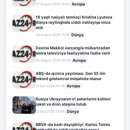
Avropa
07.Avqust.2026 10:43
16 yaşlı rusiyalı tennisçi Kristina Lyutova
dünya reytinqində ciddi irəliləyişə imza
atdı
Dünya
04.Avqust.2026 11:06
Davina Makkol xərçənglə mübarizədən
sonra televiziya fəaliyyətinə fasilə verir
Avropa
03.Avqust.2026 00:59
ABŞ-da qızılca yayılması: Son 35 ilin
rekord göstəricisi müşahidə olunur
Avropa
31.İyul.2026 05:46
Rusiya Ukraynanın iri şəhərlərini kütləvi
raket və dron atəşinə tutub
Dünya
31.İyul.2026 03:09
BBVA-da kadr dəyişikliyi: Karlos Torres
rəhbərlikdə ciddi islahatlar aparır