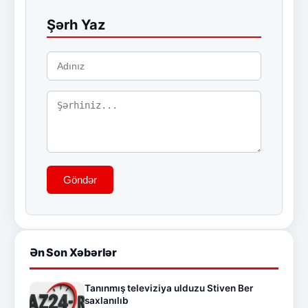
Şərh Yaz
Göndər
Ən Son Xəbərlər
Tanınmış televiziya ulduzu Stiven Ber
saxlanılıb