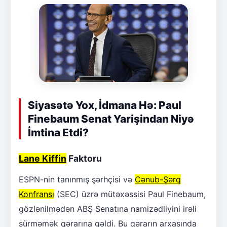
Siyasətə Yox, İdmana Hə: Paul
Finebaum Senat Yarişindan Niyə
İmtina Etdi?
Lane Kiffin
Faktoru
ESPN-nin tanınmış şərhçisi və
Cənub-Şərq
Konfransı
(SEC) üzrə mütəxəssisi Paul Finebaum,
gözlənilmədən ABŞ Senatına namizədliyini irəli
sürməmək qərarına gəldi. Bu qərarın arxasında