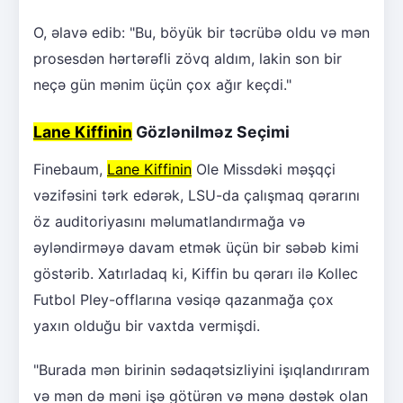
O, əlavə edib: "Bu, böyük bir təcrübə oldu və mən
prosesdən hərtərəfli zövq aldım, lakin son bir
neçə gün mənim üçün çox ağır keçdi."
Lane Kiffinin
Gözlənilməz Seçimi
Finebaum,
Lane Kiffinin
Ole Missdəki məşqçi
vəzifəsini tərk edərək, LSU-da çalışmaq qərarını
öz auditoriyasını məlumatlandırmağa və
əyləndirməyə davam etmək üçün bir səbəb kimi
göstərib. Xatırladaq ki, Kiffin bu qərarı ilə Kollec
Futbol Pley-offlarına vəsiqə qazanmağa çox
yaxın olduğu bir vaxtda vermişdi.
"Burada mən birinin sədaqətsizliyini işıqlandırıram
və mən də məni işə götürən və mənə dəstək olan