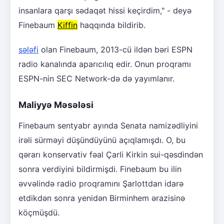
insanlara qarşı sədaqət hissi keçirdim," - deyə
Finebaum
Kiffin
haqqında bildirib.
sələfi
olan Finebaum, 2013-cü ildən bəri ESPN
radio kanalında aparıcılıq edir. Onun proqramı
ESPN-nin SEC Network-də də yayımlanır.
Maliyyə Məsələsi
Finebaum sentyabr ayında Senata namizədliyini
irəli sürməyi düşündüyünü açıqlamışdı. O, bu
qərarı konservativ fəal Çarli Kirkin sui-qəsdindən
sonra verdiyini bildirmişdi. Finebaum bu ilin
əvvəlində radio proqramını Şarlottdan idarə
etdikdən sonra yenidən Birminhem ərazisinə
köçmüşdü.