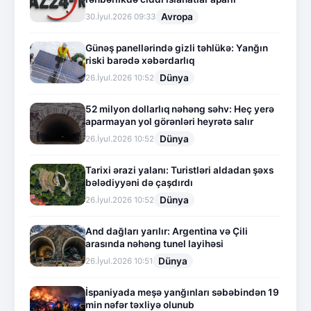
Avropa
30.İyul.2026 09:33
Günəş panellərində gizli təhlükə: Yanğın
riski barədə xəbərdarlıq
Dünya
26.İyul.2026 10:52
52 milyon dollarlıq nəhəng səhv: Heç yerə
aparmayan yol görənləri heyrətə salır
Dünya
26.İyul.2026 10:52
Tarixi ərazi yalanı: Turistləri aldadan şəxs
bələdiyyəni də çaşdırdı
Dünya
26.İyul.2026 10:52
And dağları yarılır: Argentina və Çili
arasında nəhəng tunel layihəsi
Dünya
26.İyul.2026 10:51
İspaniyada meşə yanğınları səbəbindən 19
min nəfər təxliyə olunub