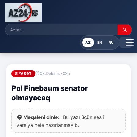
🔍
AZ
EN
RU
03.Dekabr.2025
SIYASƏT
Pol Finebaum senator
olmayacaq
🎧 Məqaləni dinlə:
Bu yazı üçün səsli
versiya hələ hazırlanmayıb.