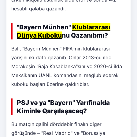
hesablı qələbə qazandı.
"Bayern Münhen"
Klublararası
Dünya Kuboku
nu Qazanıbmı?
Bəli, "Bayern Münhen" FIFA-nın klublararası
yarışını iki dəfə qazanıb. Onlar 2013-cü ildə
Mərakeşin "Raja Kasablanka"sını və 2020-ci ildə
Meksikanın UANL komandasını məğlub edərək
kuboku başları üzərinə qaldırıblar.
PSJ və ya "Bayern" Yarıfinalda
Kiminlə Qarşılaşacaq?
Bu matçın qalibi dörddəbir finalın digər
görüşündə – "Real Madrid" və "Borussiya