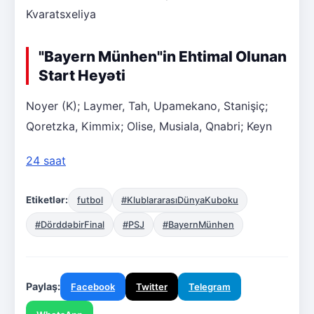
Kvaratsxeliya
"Bayern Münhen"in Ehtimal Olunan
Start Heyəti
Noyer (K); Laymer, Tah, Upamekano, Stanişiç;
Qoretzka, Kimmix; Olise, Musiala, Qnabri; Keyn
24 saat
Etiketlər:
futbol
#KlublararasıDünyaKuboku
#DörddəbirFinal
#PSJ
#BayernMünhen
Paylaş:
Facebook
Twitter
Telegram