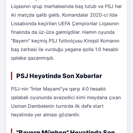
Liqasının qrup mərhələsində baş tutub və PSJ hər
iki matçda qalib gəlib. Komandalar 2020-ci ildə
Lissabonda keçirilən UEFA Çempionlar Liqasının
finalında da üz-üzə gəlmişdilər. Həmin oyunda
"Bayern" keçmiş PSJ futbolçusu Kinqsli Komanın
baş zərbəsi ilə vurduğu yeganə qolla 1:0 hesablı
qələbə qazanmışdı.
PSJ Heyətində Son Xəbərlər
PSJ-nin "İnter Mayami"yə qarşı 4:0 hesablı
qələbəli oyununda əvəzedici kimi meydana çıxan
Usman Dembelenin turnirdə ilk dəfə start
heyətində yer alması gözlənilir.
"Bayern Münhen" Heyətində Son