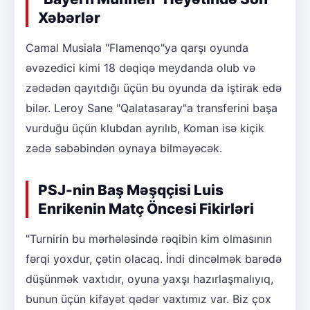
Xəbərlər
Camal Musiala "Flamenqo"ya qarşı oyunda
əvəzedici kimi 18 dəqiqə meydanda olub və
zədədən qayıtdığı üçün bu oyunda da iştirak edə
bilər. Leroy Sane "Qalatasaray"a transferini başa
vurduğu üçün klubdan ayrılıb, Koman isə kiçik
zədə səbəbindən oynaya bilməyəcək.
PSJ-nin Baş Məşqçisi Luis
Enrikenin Matç Öncesi Fikirləri
"Turnirin bu mərhələsində rəqibin kim olmasının
fərqi yoxdur, çətin olacaq. İndi dincəlmək barədə
düşünmək vaxtıdır, oyuna yaxşı hazırlaşmalıyıq,
bunun üçün kifayət qədər vaxtımız var. Biz çox