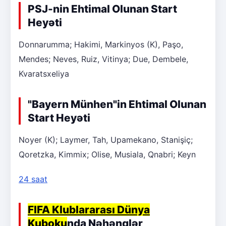
PSJ-nin Ehtimal Olunan Start
Heyəti
Donnarumma; Hakimi, Markinyos (K), Paşo,
Mendes; Neves, Ruiz, Vitinya; Due, Dembele,
Kvaratsxeliya
"Bayern Münhen"in Ehtimal Olunan
Start Heyəti
Noyer (K); Laymer, Tah, Upamekano, Stanişiç;
Qoretzka, Kimmix; Olise, Musiala, Qnabri; Keyn
24 saat
FIFA Klublararası Dünya
Kuboku
nda Nəhənglər