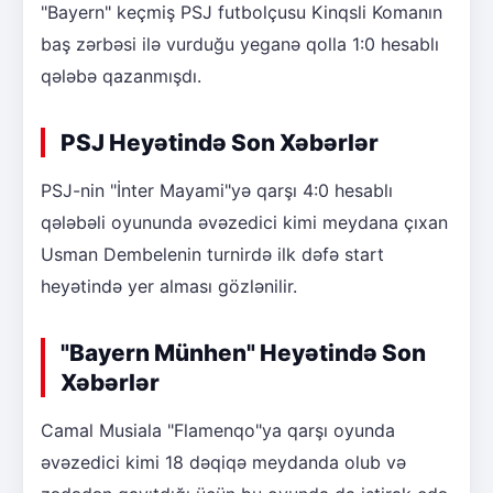
"Bayern" keçmiş PSJ futbolçusu Kinqsli Komanın
baş zərbəsi ilə vurduğu yeganə qolla 1:0 hesablı
qələbə qazanmışdı.
PSJ Heyətində Son Xəbərlər
PSJ-nin "İnter Mayami"yə qarşı 4:0 hesablı
qələbəli oyununda əvəzedici kimi meydana çıxan
Usman Dembelenin turnirdə ilk dəfə start
heyətində yer alması gözlənilir.
"Bayern Münhen" Heyətində Son
Xəbərlər
Camal Musiala "Flamenqo"ya qarşı oyunda
əvəzedici kimi 18 dəqiqə meydanda olub və