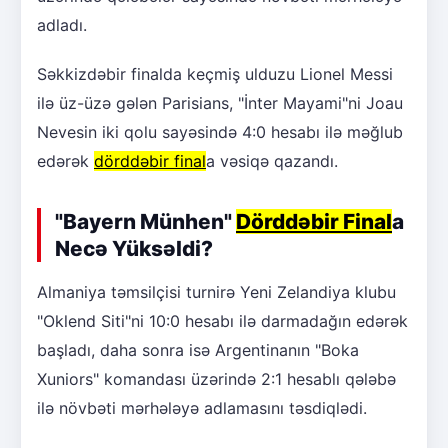
adladı.
Səkkizdəbir finalda keçmiş ulduzu Lionel Messi
ilə üz-üzə gələn Parisians, "İnter Mayami"ni Joau
Nevesin iki qolu sayəsində 4:0 hesabı ilə məğlub
edərək
dörddəbir final
a vəsiqə qazandı.
"Bayern Münhen"
Dörddəbir Final
a
Necə Yüksəldi?
Almaniya təmsilçisi turnirə Yeni Zelandiya klubu
"Oklend Siti"ni 10:0 hesabı ilə darmadağın edərək
başladı, daha sonra isə Argentinanın "Boka
Xuniors" komandası üzərində 2:1 hesablı qələbə
ilə növbəti mərhələyə adlamasını təsdiqlədi.