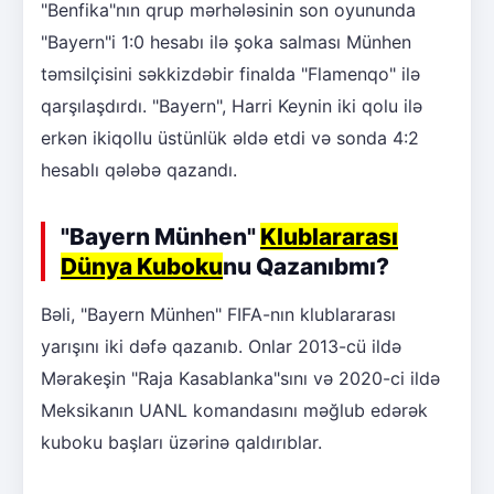
"Benfika"nın qrup mərhələsinin son oyununda
"Bayern"i 1:0 hesabı ilə şoka salması Münhen
təmsilçisini səkkizdəbir finalda "Flamenqo" ilə
qarşılaşdırdı. "Bayern", Harri Keynin iki qolu ilə
erkən ikiqollu üstünlük əldə etdi və sonda 4:2
hesablı qələbə qazandı.
"Bayern Münhen"
Klublararası
Dünya Kuboku
nu Qazanıbmı?
Bəli, "Bayern Münhen" FIFA-nın klublararası
yarışını iki dəfə qazanıb. Onlar 2013-cü ildə
Mərakeşin "Raja Kasablanka"sını və 2020-ci ildə
Meksikanın UANL komandasını məğlub edərək
kuboku başları üzərinə qaldırıblar.