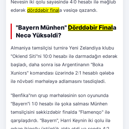
Nevesin iki qolu sayəsində 4:0 hesabı ilə məğlub
edərək
dörddəbir final
a vəsiqə qazandı.
"Bayern Münhen"
Dörddəbir Final
a
Necə Yüksəldi?
Almaniya təmsilçisi turnirə Yeni Zelandiya klubu
"Oklend Siti"ni 10:0 hesabı ilə darmadağın edərək
başladı, daha sonra isə Argentinanın "Boka
Xuniors" komandası üzərində 2:1 hesablı qələbə
ilə növbəti mərhələyə adlamasını təsdiqlədi.
"Benfika"nın qrup mərhələsinin son oyununda
"Bayern"i 1:0 hesabı ilə şoka salması Münhen
təmsilçisini səkkizdəbir finalda "Flamenqo" ilə
qarşılaşdırdı. "Bayern", Harri Keynin iki qolu ilə
erkən ikiqollu üstünlük əldə etdi və sonda 4:2