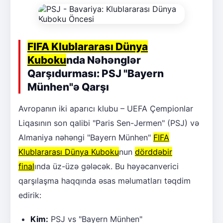
FIFA Klublararası Dünya
Kuboku
nda Nəhənglər
Qarşıdurması: PSJ "Bayern
Münhen"ə Qarşı
Avropanın iki aparıcı klubu – UEFA Çempionlar
Liqasının son qalibi "Paris Sen-Jermen" (PSJ) və
Almaniya nəhəngi "Bayern Münhen"
FIFA
Klublararası Dünya Kuboku
nun
dörddəbir
final
ında üz-üzə gələcək. Bu həyəcanverici
qarşılaşma haqqında əsas məlumatları təqdim
edirik:
Kim:
PSJ vs "Bayern Münhen"