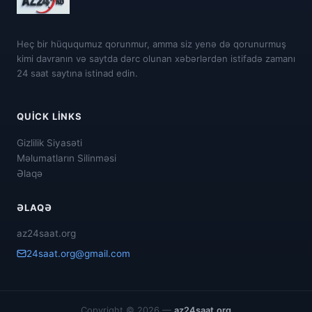
Heç bir hüququmuz qorunmur, amma siz yenə də qorunurmuş
kimi davranın və saytda dərc olunan xəbərlərdən istifadə zamanı
24 saat saytına istinad edin.
QUICK LINKS
Gizlilik Siyasəti
Məlumatların Silinməsi
Əlaqə
ƏLAQƏ
az24saat.org
24saat.org@gmail.com
Copyright © 2026 —
az24saat.org