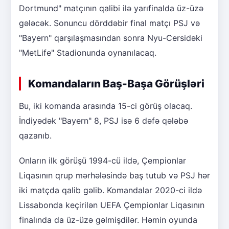
Dortmund" matçının qalibi ilə yarıfinalda üz-üzə
gələcək. Sonuncu dörddəbir final matçı PSJ və
"Bayern" qarşılaşmasından sonra Nyu-Cersidəki
"MetLife" Stadionunda oynanılacaq.
Komandaların Baş-Başa Görüşləri
Bu, iki komanda arasında 15-ci görüş olacaq.
İndiyədək "Bayern" 8, PSJ isə 6 dəfə qələbə
qazanıb.
Onların ilk görüşü 1994-cü ildə, Çempionlar
Liqasının qrup mərhələsində baş tutub və PSJ hər
iki matçda qalib gəlib. Komandalar 2020-ci ildə
Lissabonda keçirilən UEFA Çempionlar Liqasının
finalında da üz-üzə gəlmişdilər. Həmin oyunda