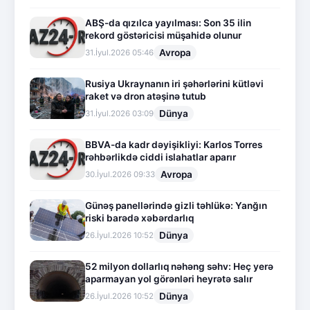
ABŞ-da qızılca yayılması: Son 35 ilin
rekord göstəricisi müşahidə olunur
Avropa
31.İyul.2026 05:46
Rusiya Ukraynanın iri şəhərlərini kütləvi
raket və dron atəşinə tutub
Dünya
31.İyul.2026 03:09
BBVA-da kadr dəyişikliyi: Karlos Torres
rəhbərlikdə ciddi islahatlar aparır
Avropa
30.İyul.2026 09:33
Günəş panellərində gizli təhlükə: Yanğın
riski barədə xəbərdarlıq
Dünya
26.İyul.2026 10:52
52 milyon dollarlıq nəhəng səhv: Heç yerə
aparmayan yol görənləri heyrətə salır
Dünya
26.İyul.2026 10:52