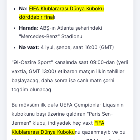
Nə:
FIFA Klublararası Dünya Kuboku
dörddəbir final
ı
Harada:
ABŞ-ın Atlanta şəhərindəki
"Mercedes-Benz" Stadionu
Nə vaxt:
4 iyul, şənbə, saat 16:00 (GMT)
"Əl-Cəzirə Sport" kanalında saat 09:00-dan (yerli
vaxtla, GMT 13:00) etibarən matçın ilkin təhlilləri
başlayacaq, daha sonra isə canlı mətn şərhi
təqdim olunacaq.
Bu mövsüm ilk dəfə UEFA Çempionlar Liqasının
kubokunu başı üzərinə qaldıran "Paris Sen-
Jermen" klubu, indiyədək heç vaxt
FIFA
Klublararası Dünya Kuboku
nu qazanmayıb və bu