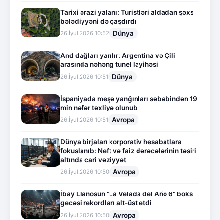
Tarixi ərazi yalanı: Turistləri aldadan şəxs
bələdiyyəni də çaşdırdı
Dünya
26.İyul.2026 10:52
And dağları yarılır: Argentina və Çili
arasında nəhəng tunel layihəsi
Dünya
26.İyul.2026 10:51
İspaniyada meşə yanğınları səbəbindən 19
min nəfər təxliyə olunub
Avropa
26.İyul.2026 10:51
Dünya birjaları korporativ hesabatlara
fokuslanıb: Neft və faiz dərəcələrinin təsiri
altında cari vəziyyət
Avropa
26.İyul.2026 10:50
İbay Llanosun "La Velada del Año 6" boks
gecəsi rekordları alt-üst etdi
Avropa
26.İyul.2026 10:50