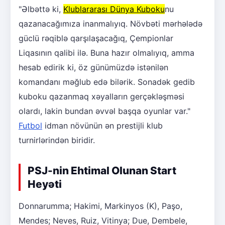
"Əlbəttə ki,
Klublararası Dünya Kuboku
nu
qazanacağımıza inanmalıyıq. Növbəti mərhələdə
güclü rəqiblə qarşılaşacağıq, Çempionlar
Liqasının qalibi ilə. Buna hazır olmalıyıq, amma
hesab edirik ki, öz günümüzdə istənilən
komandanı məğlub edə bilərik. Sonadək gedib
kuboku qazanmaq xəyalların gerçəkləşməsi
olardı, lakin bundan əvvəl başqa oyunlar var."
Futbol
idman növünün ən prestijli klub
turnirlərindən biridir.
PSJ-nin Ehtimal Olunan Start
Heyəti
Donnarumma; Hakimi, Markinyos (K), Paşo,
Mendes; Neves, Ruiz, Vitinya; Due, Dembele,