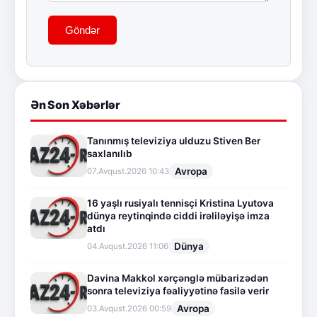
Göndər
Ən Son Xəbərlər
Tanınmış televiziya ulduzu Stiven Ber
saxlanılıb
Avropa
07.Avqust.2026 10:43
16 yaşlı rusiyalı tennisçi Kristina Lyutova
dünya reytinqində ciddi irəliləyişə imza
atdı
Dünya
04.Avqust.2026 11:06
Davina Makkol xərçənglə mübarizədən
sonra televiziya fəaliyyətinə fasilə verir
Avropa
03.Avqust.2026 00:59