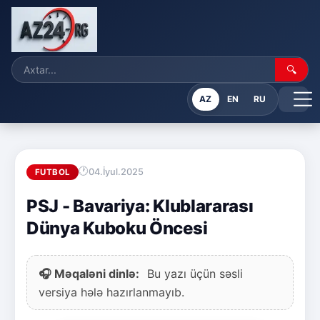
🔍
AZ
EN
RU
04.İyul.2025
FUTBOL
PSJ - Bavariya: Klublararası
Dünya Kuboku Öncesi
🎧 Məqaləni dinlə:
Bu yazı üçün səsli
versiya hələ hazırlanmayıb.