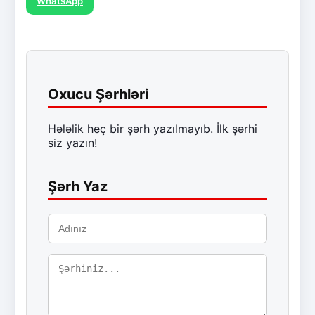
WhatsApp
Oxucu Şərhləri
Hələlik heç bir şərh yazılmayıb. İlk şərhi
siz yazın!
Şərh Yaz