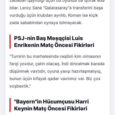
zədədən qayıtdığı üçün bu oyunda da iştirak edə
bilər. Leroy Sane "Qalatasaray"a transferini başa
vurduğu üçün klubdan ayrılıb, Koman isə kiçik
zədə səbəbindən oynaya bilməyəcək.
PSJ-nin Baş Məşqçisi Luis
Enrikenin Matç Öncesi Fikirləri
"Turnirin bu mərhələsində rəqibin kim olmasının
fərqi yoxdur, çətin olacaq. İndi dincəlmək barədə
düşünmək vaxtıdır, oyuna yaxşı hazırlaşmalıyıq,
bunun üçün kifayət qədər vaxtımız var. Biz çox
xoşbəxtik."
"Bayern"in Hücumçusu Harri
Keynin Matç Öncesi Fikirləri