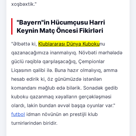
xoşbəxtik."
"Bayern"in Hücumçusu Harri
Keynin Matç Öncesi Fikirləri
"Əlbəttə ki,
Klublararası Dünya Kuboku
nu
qazanacağımıza inanmalıyıq. Növbəti mərhələdə
güclü rəqiblə qarşılaşacağıq, Çempionlar
Liqasının qalibi ilə. Buna hazır olmalıyıq, amma
hesab edirik ki, öz günümüzdə istənilən
komandanı məğlub edə bilərik. Sonadək gedib
kuboku qazanmaq xəyalların gerçəkləşməsi
olardı, lakin bundan əvvəl başqa oyunlar var."
futbol
idman növünün ən prestijli klub
turnirlərindən biridir.