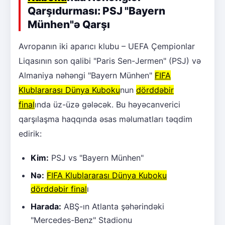
Qarşıdurması: PSJ "Bayern
Münhen"ə Qarşı
Avropanın iki aparıcı klubu – UEFA Çempionlar
Liqasının son qalibi "Paris Sen-Jermen" (PSJ) və
Almaniya nəhəngi "Bayern Münhen"
FIFA
Klublararası Dünya Kuboku
nun
dörddəbir
final
ında üz-üzə gələcək. Bu həyəcanverici
qarşılaşma haqqında əsas məlumatları təqdim
edirik:
Kim:
PSJ vs "Bayern Münhen"
Nə:
FIFA Klublararası Dünya Kuboku
dörddəbir final
ı
Harada:
ABŞ-ın Atlanta şəhərindəki
"Mercedes-Benz" Stadionu