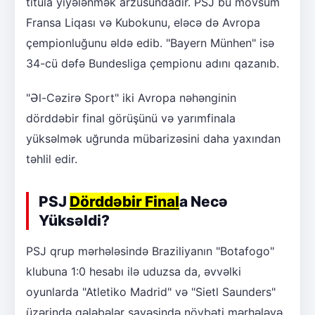
titula yiyələnmək arzusundadır. PSJ bu mövsüm
Fransa Liqası və Kubokunu, eləcə də Avropa
çempionluğunu əldə edib. "Bayern Münhen" isə
34-cü dəfə Bundesliga çempionu adını qazanıb.
"Əl-Cəzirə Sport" iki Avropa nəhənginin
dörddəbir final görüşünü və yarımfinala
yüksəlmək uğrunda mübarizəsini daha yaxından
təhlil edir.
PSJ
Dörddəbir Final
a Necə
Yüksəldi?
PSJ qrup mərhələsində Braziliyanın "Botafogo"
klubuna 1:0 hesabı ilə uduzsa da, əvvəlki
oyunlarda "Atletiko Madrid" və "Sietl Saunders"
üzərində qələbələr sayəsində növbəti mərhələyə