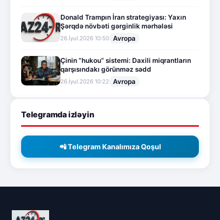
Donald Trampın İran strategiyası: Yaxın
Şərqdə növbəti gərginlik mərhələsi
Avropa
26.İyul.2026 10:50
Çinin “hukou” sistemi: Daxili miqrantların
qarşısındakı görünməz sədd
Avropa
26.İyul.2026 10:22
Telegramda izləyin
📲 Telegram Kanalımıza Qoşul