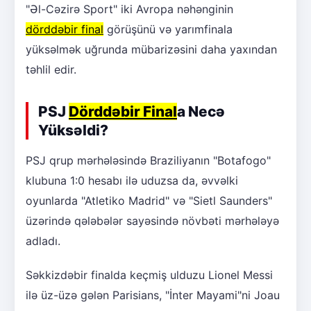
"Əl-Cəzirə Sport" iki Avropa nəhənginin
dörddəbir final
görüşünü və yarımfinala
yüksəlmək uğrunda mübarizəsini daha yaxından
təhlil edir.
PSJ
Dörddəbir Final
a Necə
Yüksəldi?
PSJ qrup mərhələsində Braziliyanın "Botafogo"
klubuna 1:0 hesabı ilə uduzsa da, əvvəlki
oyunlarda "Atletiko Madrid" və "Sietl Saunders"
üzərində qələbələr sayəsində növbəti mərhələyə
adladı.
Səkkizdəbir finalda keçmiş ulduzu Lionel Messi
ilə üz-üzə gələn Parisians, "İnter Mayami"ni Joau