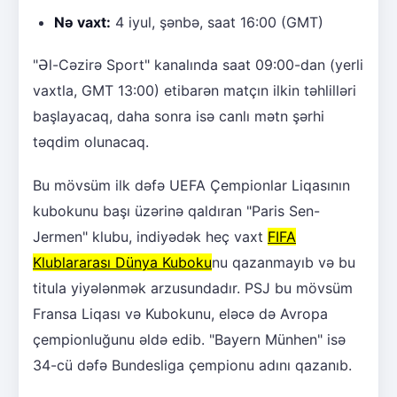
Nə vaxt:
4 iyul, şənbə, saat 16:00 (GMT)
"Əl-Cəzirə Sport" kanalında saat 09:00-dan (yerli
vaxtla, GMT 13:00) etibarən matçın ilkin təhlilləri
başlayacaq, daha sonra isə canlı mətn şərhi
təqdim olunacaq.
Bu mövsüm ilk dəfə UEFA Çempionlar Liqasının
kubokunu başı üzərinə qaldıran "Paris Sen-
Jermen" klubu, indiyədək heç vaxt
FIFA
Klublararası Dünya Kuboku
nu qazanmayıb və bu
titula yiyələnmək arzusundadır. PSJ bu mövsüm
Fransa Liqası və Kubokunu, eləcə də Avropa
çempionluğunu əldə edib. "Bayern Münhen" isə
34-cü dəfə Bundesliga çempionu adını qazanıb.