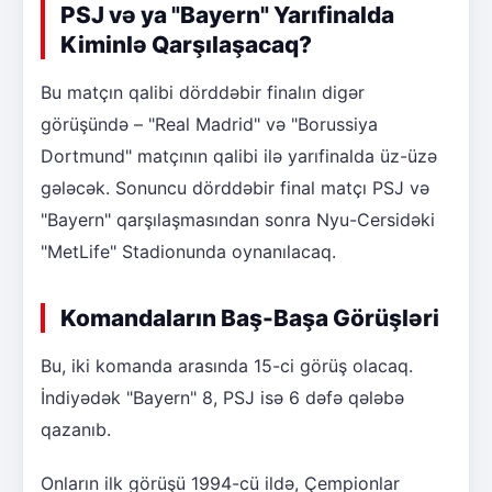
PSJ və ya "Bayern" Yarıfinalda
Kiminlə Qarşılaşacaq?
Bu matçın qalibi dörddəbir finalın digər
görüşündə – "Real Madrid" və "Borussiya
Dortmund" matçının qalibi ilə yarıfinalda üz-üzə
gələcək. Sonuncu dörddəbir final matçı PSJ və
"Bayern" qarşılaşmasından sonra Nyu-Cersidəki
"MetLife" Stadionunda oynanılacaq.
Komandaların Baş-Başa Görüşləri
Bu, iki komanda arasında 15-ci görüş olacaq.
İndiyədək "Bayern" 8, PSJ isə 6 dəfə qələbə
qazanıb.
Onların ilk görüşü 1994-cü ildə, Çempionlar