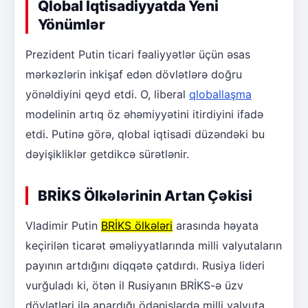
Qlobal İqtisadiyyatda Yeni
Yönümlər
Prezident Putin ticari fəaliyyətlər üçün əsas
mərkəzlərin inkişaf edən dövlətlərə doğru
yönəldiyini qeyd etdi. O, liberal
qloballaşma
modelinin artıq öz əhəmiyyətini itirdiyini ifadə
etdi. Putinə görə, qlobal iqtisadi düzəndəki bu
dəyişikliklər getdikcə sürətlənir.
BRİKS Ölkələrinin Artan Çəkisi
Vladimir Putin
BRİKS ölkələri
arasında həyata
keçirilən ticarət əməliyyatlarında milli valyutaların
payının artdığını diqqətə çatdırdı. Rusiya lideri
vurğuladı ki, ötən il Rusiyanın BRİKS-ə üzv
dövlətləri ilə apardığı ödənişlərdə milli valyuta