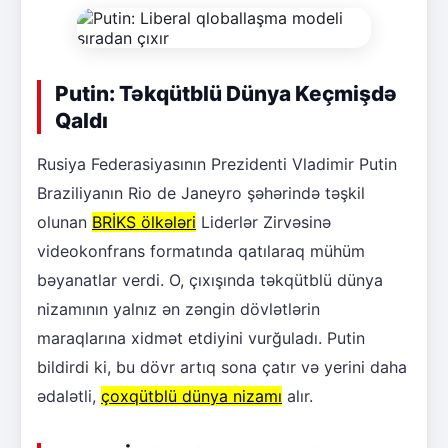
Putin: Təkqütblü Dünya Keçmişdə
Qaldı
Rusiya Federasiyasının Prezidenti Vladimir Putin
Braziliyanın Rio de Janeyro şəhərində təşkil
olunan
BRİKS ölkələri
Liderlər Zirvəsinə
videokonfrans formatında qatılaraq mühüm
bəyanatlar verdi. O, çıxışında təkqütblü dünya
nizamının yalnız ən zəngin dövlətlərin
maraqlarına xidmət etdiyini vurğuladı. Putin
bildirdi ki, bu dövr artıq sona çatır və yerini daha
ədalətli,
çoxqütblü dünya nizamı
alır.