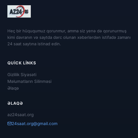
Heç bir hüququmuz qorunmur, amma siz yenə də qorunurmuş
kimi davranın və saytda dərc olunan xəbərlərdən istifadə zamanı
24 saat saytına istinad edin.
QUICK LINKS
Gizlilik Siyasəti
Məlumatların Silinməsi
Əlaqə
ƏLAQƏ
az24saat.org
24saat.org@gmail.com