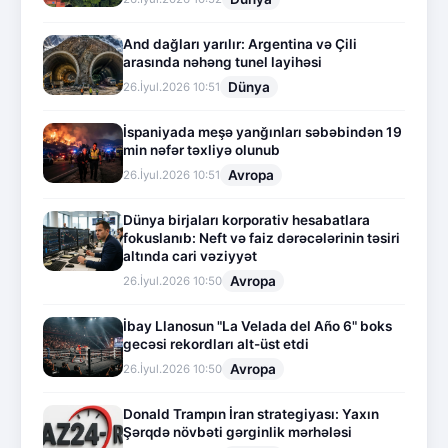
And dağları yarılır: Argentina və Çili
arasında nəhəng tunel layihəsi
Dünya
26.İyul.2026 10:51
İspaniyada meşə yanğınları səbəbindən 19
min nəfər təxliyə olunub
Avropa
26.İyul.2026 10:51
Dünya birjaları korporativ hesabatlara
fokuslanıb: Neft və faiz dərəcələrinin təsiri
altında cari vəziyyət
Avropa
26.İyul.2026 10:50
İbay Llanosun "La Velada del Año 6" boks
gecəsi rekordları alt-üst etdi
Avropa
26.İyul.2026 10:50
Donald Trampın İran strategiyası: Yaxın
Şərqdə növbəti gərginlik mərhələsi