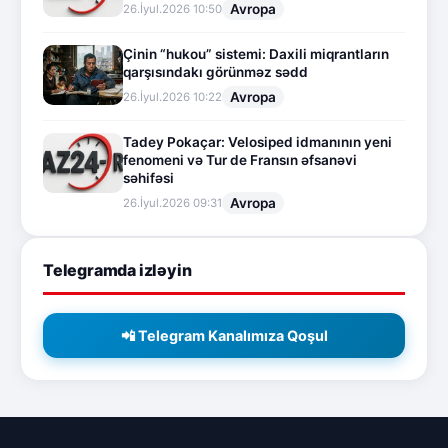
Avropa
26.İyul.2026 10:50
Çinin “hukou” sistemi: Daxili miqrantların
qarşısındakı görünməz sədd
Avropa
26.İyul.2026 10:22
Tadey Pokaçar: Velosiped idmanının yeni
fenomeni və Tur de Fransın əfsanəvi
səhifəsi
Avropa
26.İyul.2026 09:31
Telegramda izləyin
📲 Telegram Kanalımıza Qoşul