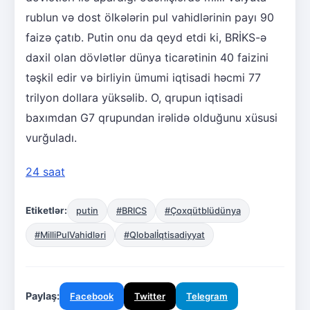
rublun və dost ölkələrin pul vahidlərinin payı 90
faizə çatıb. Putin onu da qeyd etdi ki, BRİKS-ə
daxil olan dövlətlər dünya ticarətinin 40 faizini
təşkil edir və birliyin ümumi iqtisadi həcmi 77
trilyon dollara yüksəlib. O, qrupun iqtisadi
baxımdan G7 qrupundan irəlidə olduğunu xüsusi
vurğuladı.
24 saat
Etiketlər:
putin
#BRICS
#Çoxqütblüdünya
#MilliPulVahidləri
#Qlobalİqtisadiyyat
Paylaş:
Facebook
Twitter
Telegram