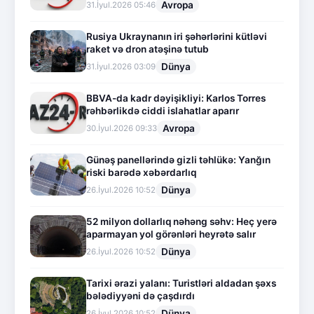
Avropa
31.İyul.2026 05:46
Rusiya Ukraynanın iri şəhərlərini kütləvi
raket və dron atəşinə tutub
Dünya
31.İyul.2026 03:09
BBVA-da kadr dəyişikliyi: Karlos Torres
rəhbərlikdə ciddi islahatlar aparır
Avropa
30.İyul.2026 09:33
Günəş panellərində gizli təhlükə: Yanğın
riski barədə xəbərdarlıq
Dünya
26.İyul.2026 10:52
52 milyon dollarlıq nəhəng səhv: Heç yerə
aparmayan yol görənləri heyrətə salır
Dünya
26.İyul.2026 10:52
Tarixi ərazi yalanı: Turistləri aldadan şəxs
bələdiyyəni də çaşdırdı
Dünya
26.İyul.2026 10:52