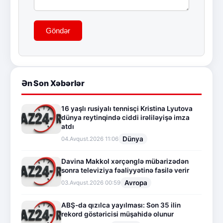
Göndər
Ən Son Xəbərlər
16 yaşlı rusiyalı tennisçi Kristina Lyutova
dünya reytinqində ciddi irəliləyişə imza
atdı
Dünya
04.Avqust.2026 11:06
Davina Makkol xərçənglə mübarizədən
sonra televiziya fəaliyyətinə fasilə verir
Avropa
03.Avqust.2026 00:59
ABŞ-da qızılca yayılması: Son 35 ilin
rekord göstəricisi müşahidə olunur