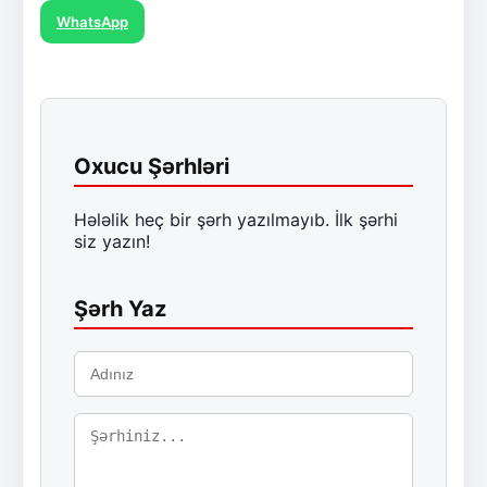
WhatsApp
Oxucu Şərhləri
Hələlik heç bir şərh yazılmayıb. İlk şərhi
siz yazın!
Şərh Yaz