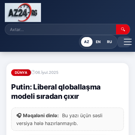
🔍
AZ
EN
RU
06.İyul.2025
DÜNYA
Putin: Liberal qloballaşma
modeli sıradan çıxır
🎧 Məqaləni dinlə:
Bu yazı üçün səsli
versiya hələ hazırlanmayıb.