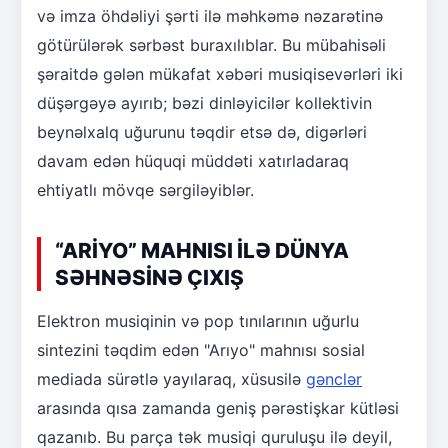
və imza öhdəliyi şərti ilə məhkəmə nəzarətinə
götürülərək sərbəst buraxılıblar. Bu mübahisəli
şəraitdə gələn mükafat xəbəri musiqisevərləri iki
düşərgəyə ayırıb; bəzi dinləyicilər kollektivin
beynəlxalq uğurunu təqdir etsə də, digərləri
davam edən hüquqi müddəti xatırladaraq
ehtiyatlı mövqe sərgiləyiblər.
“ARİYO” MAHNISI İLƏ DÜNYA
SƏHNƏSİNƏ ÇIXIŞ
Elektron musiqinin və pop tınılarının uğurlu
sintezini təqdim edən "Arıyo" mahnısı sosial
mediada sürətlə yayılaraq, xüsusilə
gənclər
arasında qısa zamanda geniş pərəstişkar kütləsi
qazanıb. Bu parça tək musiqi quruluşu ilə deyil,