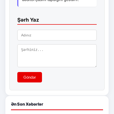
Şərh Yaz
Göndər
Ən Son Xəbərlər