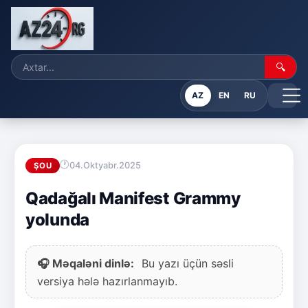
🔍
AZ
EN
RU
04.Oktyabr.2025
ŞOU
Qadağalı Manifest Grammy
yolunda
🎧 Məqaləni dinlə:
Bu yazı üçün səsli
versiya hələ hazırlanmayıb.