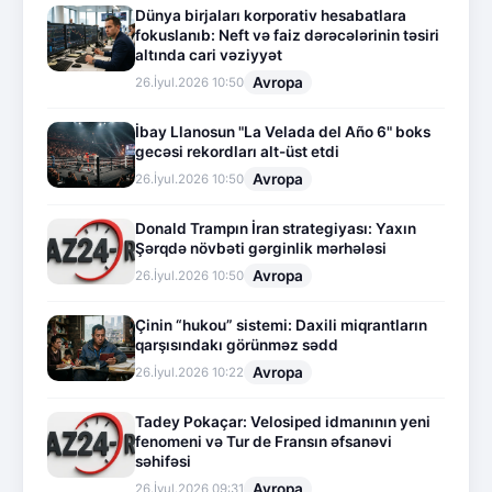
Dünya birjaları korporativ hesabatlara
fokuslanıb: Neft və faiz dərəcələrinin təsiri
altında cari vəziyyət
Avropa
26.İyul.2026 10:50
İbay Llanosun "La Velada del Año 6" boks
gecəsi rekordları alt-üst etdi
Avropa
26.İyul.2026 10:50
Donald Trampın İran strategiyası: Yaxın
Şərqdə növbəti gərginlik mərhələsi
Avropa
26.İyul.2026 10:50
Çinin “hukou” sistemi: Daxili miqrantların
qarşısındakı görünməz sədd
Avropa
26.İyul.2026 10:22
Tadey Pokaçar: Velosiped idmanının yeni
fenomeni və Tur de Fransın əfsanəvi
səhifəsi
Avropa
26.İyul.2026 09:31