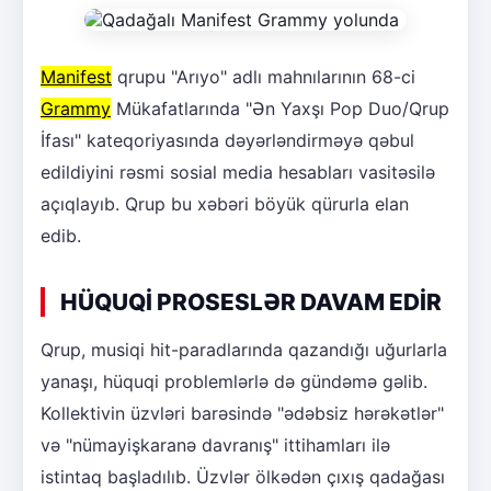
Manifest
qrupu "Arıyo" adlı mahnılarının 68-ci
Grammy
Mükafatlarında "Ən Yaxşı Pop Duo/Qrup
İfası" kateqoriyasında dəyərləndirməyə qəbul
edildiyini rəsmi sosial media hesabları vasitəsilə
açıqlayıb. Qrup bu xəbəri böyük qürurla elan
edib.
HÜQUQİ PROSESLƏR DAVAM EDİR
Qrup, musiqi hit-paradlarında qazandığı uğurlarla
yanaşı, hüquqi problemlərlə də gündəmə gəlib.
Kollektivin üzvləri barəsində "ədəbsiz hərəkətlər"
və "nümayişkaranə davranış" ittihamları ilə
istintaq başladılıb. Üzvlər ölkədən çıxış qadağası