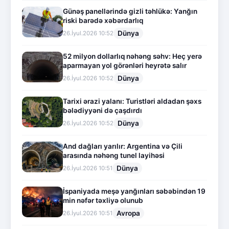
Günəş panellərində gizli təhlükə: Yanğın
riski barədə xəbərdarlıq
Dünya
26.İyul.2026 10:52
52 milyon dollarlıq nəhəng səhv: Heç yerə
aparmayan yol görənləri heyrətə salır
Dünya
26.İyul.2026 10:52
Tarixi ərazi yalanı: Turistləri aldadan şəxs
bələdiyyəni də çaşdırdı
Dünya
26.İyul.2026 10:52
And dağları yarılır: Argentina və Çili
arasında nəhəng tunel layihəsi
Dünya
26.İyul.2026 10:51
İspaniyada meşə yanğınları səbəbindən 19
min nəfər təxliyə olunub
Avropa
26.İyul.2026 10:51