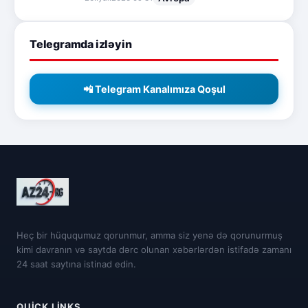
Telegramda izləyin
📲 Telegram Kanalımıza Qoşul
Heç bir hüququmuz qorunmur, amma siz yenə də qorunurmuş
kimi davranın və saytda dərc olunan xəbərlərdən istifadə zamanı
24 saat saytına istinad edin.
QUICK LINKS