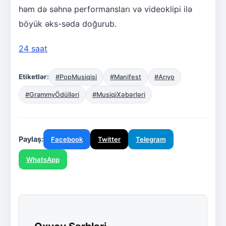
həm də səhnə performansları və videoklipi ilə
böyük əks-səda doğurub.
24 saat
Etiketlər:
#PopMusiqisi
#Manifest
#Arıyo
#GrammyÖdülləri
#MusiqiXəbərləri
Paylaş:
Facebook
Twitter
Telegram
WhatsApp