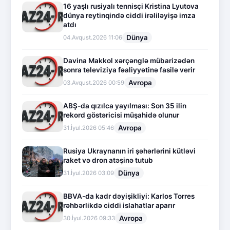
16 yaşlı rusiyalı tennisçi Kristina Lyutova
dünya reytinqində ciddi irəliləyişə imza
atdı
Dünya
04.Avqust.2026 11:06
Davina Makkol xərçənglə mübarizədən
sonra televiziya fəaliyyətinə fasilə verir
Avropa
03.Avqust.2026 00:59
ABŞ-da qızılca yayılması: Son 35 ilin
rekord göstəricisi müşahidə olunur
Avropa
31.İyul.2026 05:46
Rusiya Ukraynanın iri şəhərlərini kütləvi
raket və dron atəşinə tutub
Dünya
31.İyul.2026 03:09
BBVA-da kadr dəyişikliyi: Karlos Torres
rəhbərlikdə ciddi islahatlar aparır
Avropa
30.İyul.2026 09:33