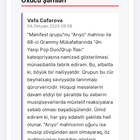
Oxucu Şərhləri
Vəfa Cəfərova
04.Oktyabr.2025 09:58
"Manifest qrupu"nu "Arıyo" mahnısı ilə
68-ci Grammy Mükafatlarında "Ən
Yaxşı Pop Duo/Qrup İfası"
kateqoriyasına namizəd göstərilməsi
münasibətilə təbrik edirəm. Bu, əlbəttə
ki, böyük bir nailiyyətdir. Qrupun bu cür
beynəlxalq səviyyədə tanınması
qürurvericidir. Hüquqi məsələlərin
davam etdiyi bir şəraitdə bu xəbərin
musiqisevərlərdə müxtəlif reaksiyalara
səbəb olması başadüşüləndir. Ümid
edirəm ki, hər şey ədalətli şəkildə həll
olunar. "Arıyo" mahnısının uğuru isə
musiqi zövqündən asılı olmayaraq, öz
auditoriyasını tapdığını göstərir.