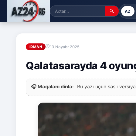
🔍
AZ
13.Noyabr.2025
İDMAN
Qalatasarayda 4 oyun
🎧 Məqaləni dinlə:
Bu yazı üçün səsli versiya