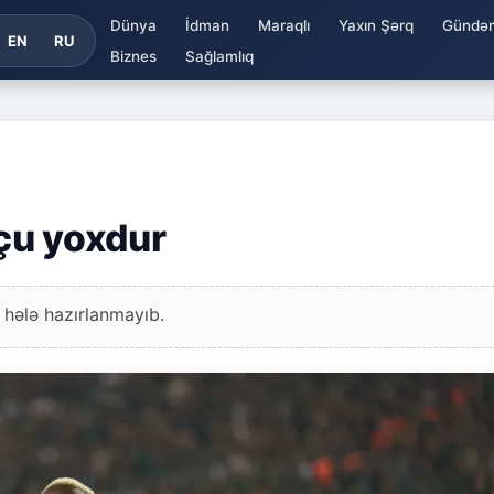
Dünya
İdman
Maraqlı
Yaxın Şərq
Gündə
EN
RU
Biznes
Sağlamlıq
çu yoxdur
 hələ hazırlanmayıb.