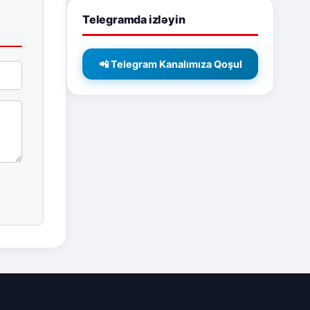
Telegramda izləyin
📲 Telegram Kanalımıza Qoşul