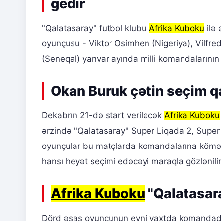
gedir
"Qalatasaray" futbol klubu
Afrika Kuboku
ilə 
oyunçusu - Viktor Osimhen (Nigeriya), Vilfred
(Seneqal) yanvar ayında milli komandalarının 
Okan Buruk çətin seçim q
Dekabrın 21-də start veriləcək
Afrika Kuboku
ərzində "Qalatasaray" Super Liqada 2, Super 
oyunçular bu matçlarda komandalarına kömək
hansı heyət seçimi edəcəyi maraqla gözlənilir
Afrika Kuboku
"Qalatasara
Dörd əsas oyunçunun eyni vaxtda komandadan