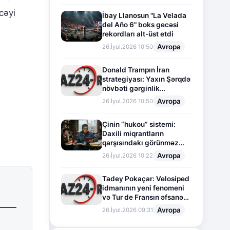
cəyi
İbay Llanosun "La Velada
del Año 6" boks gecəsi
rekordları alt-üst etdi
Avropa
26.İyul.2026 10:50
Donald Trampın İran
strategiyası: Yaxın Şərqdə
növbəti gərginlik
mərhələsi
Avropa
26.İyul.2026 10:50
Çinin “hukou” sistemi:
Daxili miqrantların
qarşısındakı görünməz
sədd
Avropa
26.İyul.2026 10:22
Tadey Pokaçar: Velosiped
idmanının yeni fenomeni
və Tur de Fransın əfsanəvi
səhifəsi
Avropa
26.İyul.2026 09:31