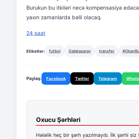
Burukun bu itkiləri necə kompensasiya edəcə
yaxın zamanlarda bəlli olacaq.
24 saat
Etiketlər:
futbol
Galatasaray
transfer
#OkanB
Paylaş:
Facebook
Twitter
Telegram
What
Oxucu Şərhləri
Hələlik heç bir şərh yazılmayıb. İlk şərhi siz 