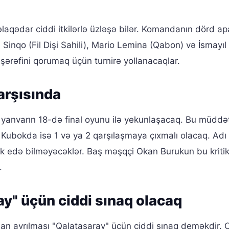
əlaqədar ciddi itkilərlə üzləşə bilər. Komandanın dörd apa
 Sinqo (Fil Dişi Sahili), Mario Lemina (Qabon) və İsmayı
şərəfini qorumaq üçün turnirə yollanacaqlar.
arşısında
yanvarın 18-də final oyunu ilə yekunlaşacaq. Bu müddə
Kubokda isə 1 və ya 2 qarşılaşmaya çıxmalı olacaq. Adı 
 edə bilməyəcəklər. Baş məşqçi Okan Burukun bu kriti
.
y" üçün ciddi sınaq olacaq
 ayrılması "Qalatasaray" üçün ciddi sınaq deməkdir. 