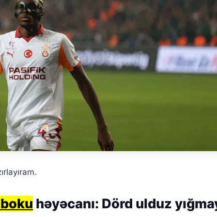
ırlayıram.
uboku
həyəcanı: Dörd ulduz yığma