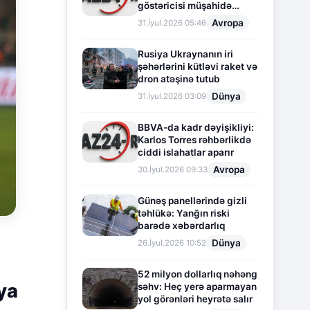
göstəricisi müşahidə
olunur
Avropa
31.İyul.2026 05:46
Rusiya Ukraynanın iri
şəhərlərini kütləvi raket və
dron atəşinə tutub
Dünya
31.İyul.2026 03:09
BBVA-da kadr dəyişikliyi:
Karlos Torres rəhbərlikdə
ciddi islahatlar aparır
Avropa
30.İyul.2026 09:33
Günəş panellərində gizli
təhlükə: Yanğın riski
barədə xəbərdarlıq
Dünya
26.İyul.2026 10:52
52 milyon dollarlıq nəhəng
ya
səhv: Heç yerə aparmayan
yol görənləri heyrətə salır