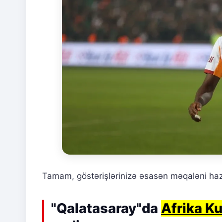
Tamam, göstərişlərinizə əsasən məqaləni haz
"Qalatasaray"da
Afrika K