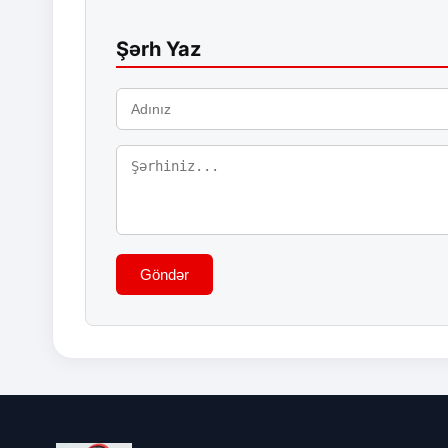
Şərh Yaz
Göndər