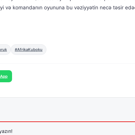
yi və komandanın oyununa bu vəziyyətin necə təsir edə
uruk
#AfrikaKuboku
sApp
yazın!