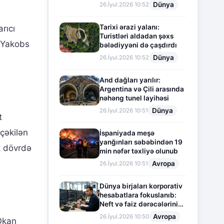
Dünya
26.İyul.2026 10:52
Tarixi ərazi yalanı:
rıcı
Turistləri aldadan şəxs
l Yakobs
bələdiyyəni də çaşdırdı
Dünya
26.İyul.2026 10:52
And dağları yarılır:
Argentina və Çili arasında
nəhəng tunel layihəsi
Dünya
26.İyul.2026 10:51
t
çəkilən
İspaniyada meşə
yanğınları səbəbindən 19
k dövrdə
min nəfər təxliyə olunub
Avropa
26.İyul.2026 10:51
Dünya birjaları korporativ
hesabatlara fokuslanıb:
Neft və faiz dərəcələrinin
təsiri altında cari vəziyyət
Avropa
26.İyul.2026 10:50
Okan