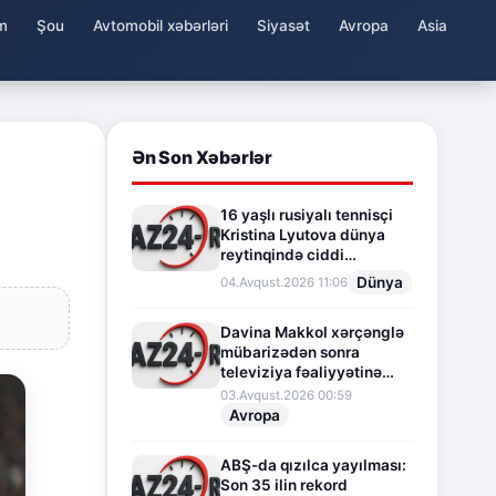
m
Şou
Avtomobil xəbərləri
Siyasət
Avropa
Asia
Ən Son Xəbərlər
16 yaşlı rusiyalı tennisçi
Kristina Lyutova dünya
reytinqində ciddi
irəliləyişə imza atdı
Dünya
04.Avqust.2026 11:06
Davina Makkol xərçənglə
mübarizədən sonra
televiziya fəaliyyətinə
fasilə verir
03.Avqust.2026 00:59
Avropa
ABŞ-da qızılca yayılması:
Son 35 ilin rekord