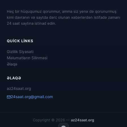
Heç bir hüququmuz qorunmur, amma siz yenə də qorunurmuş
kimi davranın və saytda dərc olunan xəbərlərdən istifadə zamanı
24 saat saytına istinad edin.
QUICK LINKS
Gizlilik Siyasəti
Məlumatların Silinməsi
Əlaqə
ƏLAQƏ
az24saat.org
24saat.org@gmail.com
Copyright © 2026 —
az24saat.org