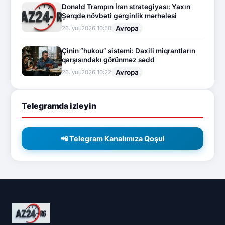
Donald Trampın İran strategiyası: Yaxın
Şərqdə növbəti gərginlik mərhələsi
Avropa
26.İyul.2026 10:50
Çinin “hukou” sistemi: Daxili miqrantların
qarşısındakı görünməz sədd
Avropa
26.İyul.2026 10:22
Telegramda izləyin
📲 Telegram Kanalımıza Qoşul