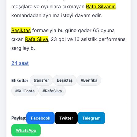
məşqlərə və oyunlara çıxmayan
Rafa Silvanın
komandadan ayrılma istəyi davam edir.
Beşiktaş
formasıyla bu günə qədər 65 oyuna
çıxan
Rafa Silva
, 23 qol və 16 asistlik performans
sərgiləyib.
24 saat
Etiketlər:
transfer
Beşiktaş
#Benfika
#RuiCosta
#RafaSilva
Paylaş:
Facebook
Twitter
Telegram
WhatsApp