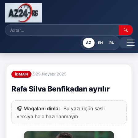
🔍
AZ
EN
RU
29.Noyabr.2025
İDMAN
Rafa Silva Benfikadan ayrılır
🎧 Məqaləni dinlə:
Bu yazı üçün səsli
versiya hələ hazırlanmayıb.