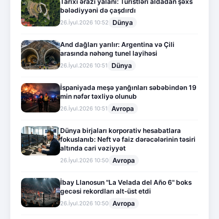
Tarixi ərazi yalanı: Turistləri aldadan şəxs
bələdiyyəni də çaşdırdı
Dünya
26.İyul.2026 10:52
And dağları yarılır: Argentina və Çili
arasında nəhəng tunel layihəsi
Dünya
26.İyul.2026 10:51
İspaniyada meşə yanğınları səbəbindən 19
min nəfər təxliyə olunub
Avropa
26.İyul.2026 10:51
Dünya birjaları korporativ hesabatlara
fokuslanıb: Neft və faiz dərəcələrinin təsiri
altında cari vəziyyət
Avropa
26.İyul.2026 10:50
İbay Llanosun "La Velada del Año 6" boks
gecəsi rekordları alt-üst etdi
Avropa
26.İyul.2026 10:50