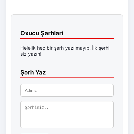
Oxucu Şərhləri
Hələlik heç bir şərh yazılmayıb. İlk şərhi
siz yazın!
Şərh Yaz