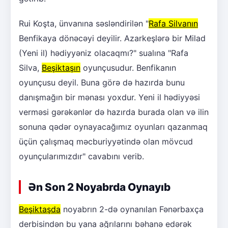
Rui Koşta, ünvanına səsləndirilən "
Rafa Silvanın
Benfikaya dönəcəyi deyilir. Azarkeşlərə bir Milad
(Yeni il) hədiyyəniz olacaqmı?" sualına "Rafa
Silva,
Beşiktaşın
oyunçusudur. Benfikanın
oyunçusu deyil. Buna görə də hazırda bunu
danışmağın bir mənası yoxdur. Yeni il hədiyyəsi
verməsi gərəkənlər də hazırda burada olan və ilin
sonuna qədər oynayacağımız oyunları qazanmaq
üçün çalışmaq məcburiyyətində olan mövcud
oyunçularımızdır" cavabını verib.
Ən Son 2 Noyabrda Oynayıb
Beşiktaşda
noyabrın 2-də oynanılan Fənərbaxça
derbisindən bu yana ağrılarını bəhanə edərək