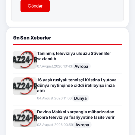
Göndər
Ən Son Xəbərlər
Tanınmış televiziya ulduzu Stiven Ber
saxlanılıb
Avropa
07.Avqust.2026 10:43
16 yaşlı rusiyalı tennisçi Kristina Lyutova
dünya reytinqində ciddi irəliləyişə imza
atdı
Dünya
04.Avqust.2026 11:06
Davina Makkol xərçənglə mübarizədən
sonra televiziya fəaliyyətinə fasilə verir
Avropa
03.Avqust.2026 00:59