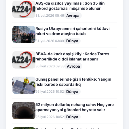
ABŞ-da qızılca yayılması: Son 35 ilin
rekord göstəricisi müşahidə olunur
Avropa
31.İyul.2026 05:46
Rusiya Ukraynanın iri şəhərlərini kütləvi
raket və dron atəşinə tutub
Dünya
31.İyul.2026 03:09
BBVA-da kadr dəyişikliyi: Karlos Torres
rəhbərlikdə ciddi islahatlar aparır
Avropa
30.İyul.2026 09:33
Günəş panellərində gizli təhlükə: Yanğın
riski barədə xəbərdarlıq
Dünya
26.İyul.2026 10:52
52 milyon dollarlıq nəhəng səhv: Heç yerə
aparmayan yol görənləri heyrətə salır
Dünya
26.İyul.2026 10:52