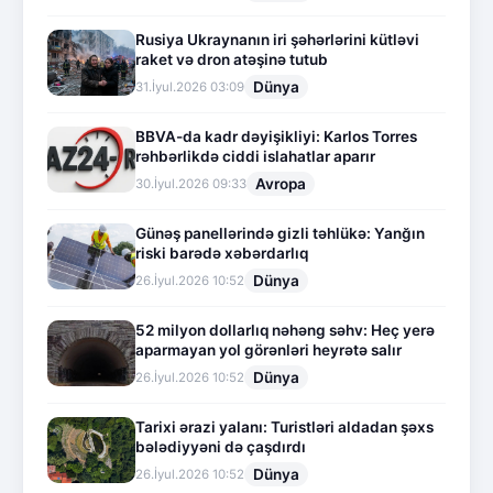
Rusiya Ukraynanın iri şəhərlərini kütləvi
raket və dron atəşinə tutub
Dünya
31.İyul.2026 03:09
BBVA-da kadr dəyişikliyi: Karlos Torres
rəhbərlikdə ciddi islahatlar aparır
Avropa
30.İyul.2026 09:33
Günəş panellərində gizli təhlükə: Yanğın
riski barədə xəbərdarlıq
Dünya
26.İyul.2026 10:52
52 milyon dollarlıq nəhəng səhv: Heç yerə
aparmayan yol görənləri heyrətə salır
Dünya
26.İyul.2026 10:52
Tarixi ərazi yalanı: Turistləri aldadan şəxs
bələdiyyəni də çaşdırdı
Dünya
26.İyul.2026 10:52