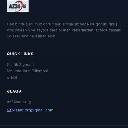
Heç bir hüququmuz qorunmur, amma siz yenə də qorunurmuş
kimi davranın və saytda dərc olunan xəbərlərdən istifadə zamanı
24 saat saytına istinad edin.
QUICK LINKS
Gizlilik Siyasəti
Məlumatların Silinməsi
Əlaqə
ƏLAQƏ
az24saat.org
24saat.org@gmail.com