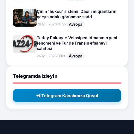
Çinin “hukou” sistemi: Daxili miqrantların
qarşısındakı görünməz sədd
Avropa
26.İyul.2026 10:22
Tadey Pokaçar: Velosiped idmanının yeni
fenomeni və Tur de Fransın əfsanəvi
səhifəsi
Avropa
26.İyul.2026 09:31
Telegramda izləyin
📲 Telegram Kanalımıza Qoşul