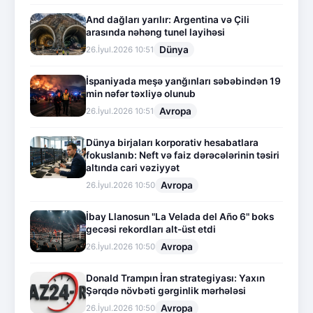
And dağları yarılır: Argentina və Çili
arasında nəhəng tunel layihəsi
Dünya
26.İyul.2026 10:51
İspaniyada meşə yanğınları səbəbindən 19
min nəfər təxliyə olunub
Avropa
26.İyul.2026 10:51
Dünya birjaları korporativ hesabatlara
fokuslanıb: Neft və faiz dərəcələrinin təsiri
altında cari vəziyyət
Avropa
26.İyul.2026 10:50
İbay Llanosun "La Velada del Año 6" boks
gecəsi rekordları alt-üst etdi
Avropa
26.İyul.2026 10:50
Donald Trampın İran strategiyası: Yaxın
Şərqdə növbəti gərginlik mərhələsi
Avropa
26.İyul.2026 10:50