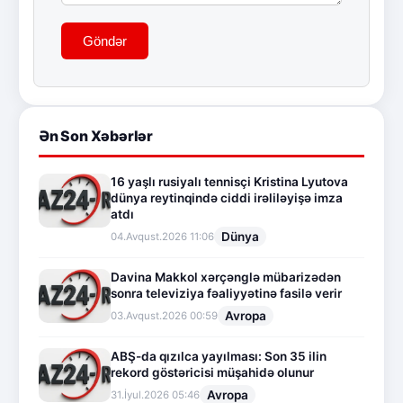
Göndər
Ən Son Xəbərlər
16 yaşlı rusiyalı tennisçi Kristina Lyutova
dünya reytinqində ciddi irəliləyişə imza
atdı
Dünya
04.Avqust.2026 11:06
Davina Makkol xərçənglə mübarizədən
sonra televiziya fəaliyyətinə fasilə verir
Avropa
03.Avqust.2026 00:59
ABŞ-da qızılca yayılması: Son 35 ilin
rekord göstəricisi müşahidə olunur
Avropa
31.İyul.2026 05:46