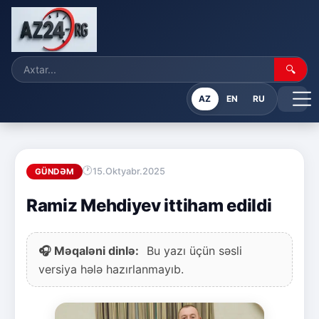
🔍
AZ
EN
RU
15.Oktyabr.2025
GÜNDƏM
Ramiz Mehdiyev ittiham edildi
🎧 Məqaləni dinlə:
Bu yazı üçün səsli
versiya hələ hazırlanmayıb.