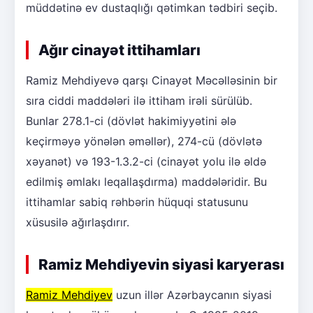
müddətinə ev dustaqlığı qətimkan tədbiri seçib.
Ağır cinayət ittihamları
Ramiz Mehdiyevə qarşı Cinayət Məcəlləsinin bir
sıra ciddi maddələri ilə ittiham irəli sürülüb.
Bunlar 278.1-ci (dövlət hakimiyyətini ələ
keçirməyə yönələn əməllər), 274-cü (dövlətə
xəyanət) və 193-1.3.2-ci (cinayət yolu ilə əldə
edilmiş əmlakı leqallaşdırma) maddələridir. Bu
ittihamlar sabiq rəhbərin hüquqi statusunu
xüsusilə ağırlaşdırır.
Ramiz Mehdiyevin siyasi karyerası
Ramiz Mehdiyev
uzun illər Azərbaycanın siyasi