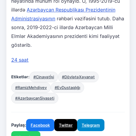
həyatında mühüm rol oynayıb. O, 1995-2019-cu
illərdə
Azərbaycan Respublikası Prezidentinin
Administrasiyasının
rəhbəri vəzifəsini tutub. Daha
sonra, 2019-2022-ci illərdə Azərbaycan Milli
Elmlər Akademiyasının prezidenti kimi fəaliyyət
göstərib.
24 saat
Etiketlər:
#Cinayətİşi
#DövlətəXəyanət
#RamizMehdiyev
#EvDustaqlığı
#AzərbaycanSiyasəti
Paylaş:
Facebook
Twitter
Telegram