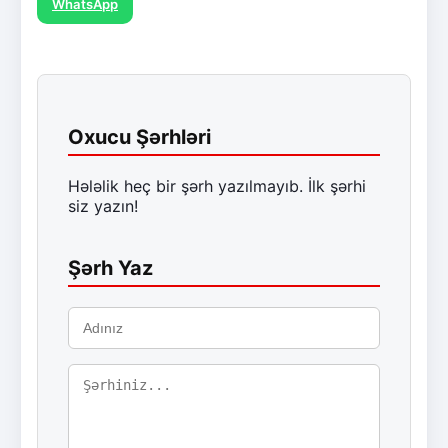
WhatsApp
Oxucu Şərhləri
Hələlik heç bir şərh yazılmayıb. İlk şərhi
siz yazın!
Şərh Yaz