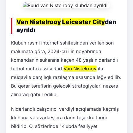
Van Nistelrooy
Leicester City
dən
ayrıldı
Klubun rəsmi internet səhifəsindən verilən son
məlumata görə, 2024-cü ilin noyabrında
komandanın sükanına keçən 48 yaşlı niderlandlı
futbol mütəxəssisi Rud
Van Nistelrooy
ilə
müqavilə qarşılıqlı razılaşma əsasında ləğv edilib.
Bu qərar tərəflərin gələcək strategiyaları nəzərə
alınaraq qəbul edilib.
Niderlandlı çalışdırıcı verdiyi açıqlamada keçmiş
klubuna və azarkeşlərə dərin təşəkkürlərini
bildirib. O, sözlərində "Klubda fəaliyyət