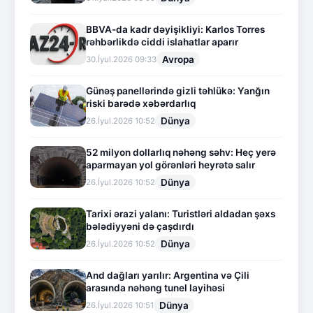
BBVA-da kadr dəyişikliyi: Karlos Torres
rəhbərlikdə ciddi islahatlar aparır
Avropa
30.İyul.2026 09:33
Günəş panellərində gizli təhlükə: Yanğın
riski barədə xəbərdarlıq
Dünya
26.İyul.2026 10:52
52 milyon dollarlıq nəhəng səhv: Heç yerə
aparmayan yol görənləri heyrətə salır
Dünya
26.İyul.2026 10:52
Tarixi ərazi yalanı: Turistləri aldadan şəxs
bələdiyyəni də çaşdırdı
Dünya
26.İyul.2026 10:52
And dağları yarılır: Argentina və Çili
arasında nəhəng tunel layihəsi
Dünya
26.İyul.2026 10:51