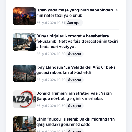
İspaniyada meşə yanğınları səbəbindən 19
min nəfər təxliyə olunub
Avropa
26.İyul.2026 10:51
Dünya birjaları korporativ hesabatlara
fokuslanıb: Neft və faiz dərəcələrinin təsiri
altında cari vəziyyət
Avropa
26.İyul.2026 10:50
İbay Llanosun "La Velada del Año 6" boks
gecəsi rekordları alt-üst etdi
Avropa
26.İyul.2026 10:50
Donald Trampın İran strategiyası: Yaxın
Şərqdə növbəti gərginlik mərhələsi
Avropa
26.İyul.2026 10:50
Çinin “hukou” sistemi: Daxili miqrantların
qarşısındakı görünməz sədd
Avropa
26.İyul.2026 10:22