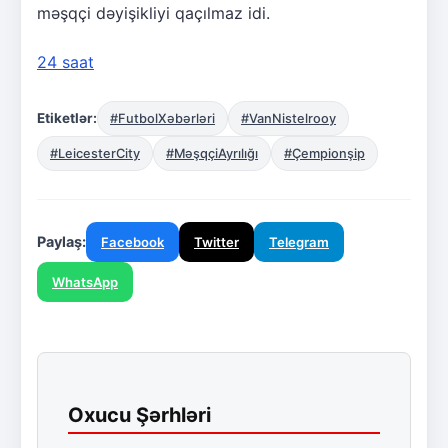
məşqçi dəyişikliyi qaçılmaz idi.
24 saat
Etiketlər:
#FutbolXəbərləri
#VanNistelrooy
#LeicesterCity
#MəşqçiAyrılığı
#Çempionşip
Paylaş:
Facebook
Twitter
Telegram
WhatsApp
Oxucu Şərhləri