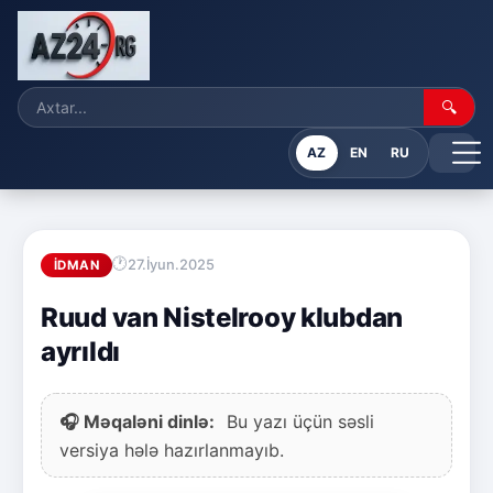
🔍
AZ
EN
RU
27.İyun.2025
İDMAN
Ruud van Nistelrooy klubdan
ayrıldı
🎧 Məqaləni dinlə:
Bu yazı üçün səsli
versiya hələ hazırlanmayıb.