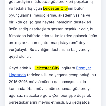
göstərdiyim müddətdə göstərdikləri peşəkarlıq
və fədakarlıq üçün
Leicester City
nin bütün
oyunçularına, məşqçilərinə, akademiyasına və
birlikdə çalışdığım heyətə, həmçinin dəstəkləri
üçün sadiq azarkeşlərə şəxsən təşəkkür edir, bu
fürsətdən istifadə edərək kollektivə gələcək üçün
ən xoş arzularımı çatdırmaq istəyirəm" deyə
vurğulayıb. Bu ayrılığın dostcasına baş verdiyi
qeyd olunur.
Qeyd edək ki,
Leicester City
İngiltərə
Premyer
Liqasında
tarixində ilk və yeganə çempionluğunu
2015-2016 mövsümündə qazanmışdı. Lakin
komanda ötən mövsümün sonunda göstərdiyi
uğursuz nəticələrə görə Çempionşipə düşərək
pərəstişkarlarını məyus etmişdi. Bu gedişatda