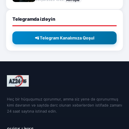
Telegramda izləyin
📲 Telegram Kanalımıza Qoşul
Heç bir hüququmuz qorunmur, amma siz yenə də qorunurmuş
kimi davranın və saytda dərc olunan xəbərlərdən istifadə zamanı
24 saat saytına istinad edin.
QUICK LINKS