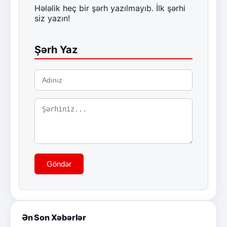
Hələlik heç bir şərh yazılmayıb. İlk şərhi
siz yazın!
Şərh Yaz
Göndər
Ən Son Xəbərlər