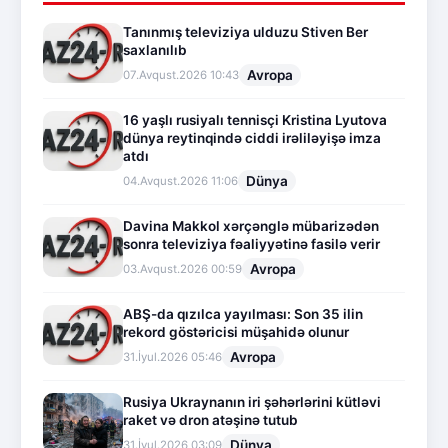
Tanınmış televiziya ulduzu Stiven Ber
saxlanılıb
Avropa
07.Avqust.2026 10:43
16 yaşlı rusiyalı tennisçi Kristina Lyutova
dünya reytinqində ciddi irəliləyişə imza
atdı
Dünya
04.Avqust.2026 11:06
Davina Makkol xərçənglə mübarizədən
sonra televiziya fəaliyyətinə fasilə verir
Avropa
03.Avqust.2026 00:59
ABŞ-da qızılca yayılması: Son 35 ilin
rekord göstəricisi müşahidə olunur
Avropa
31.İyul.2026 05:46
Rusiya Ukraynanın iri şəhərlərini kütləvi
raket və dron atəşinə tutub
Dünya
31.İyul.2026 03:09