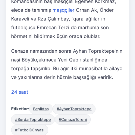
Komandasının baş məşqçisi Egemen Korkmaz,
eləcə də tanınmış
məşqçilər
Orhan Ak, Öndər
Karaveli və Rza Çalımbay, "qara-ağlılar"ın
futbolçusu Emrecan Terzi də mərhuma son
hörmətini bildirmək üçün orada olublar.
Cənazə namazından sonra Ayhan Topraktepe'nin
nəşi Böyükçəkməcə Yeni Qəbiristanlığında
torpağa tapşırılıb. Bu ağır itki münasibətilə ailəyə
və yaxınlarına dərin hüznlə başsağlığı veririk.
24 saat
Etiketlər:
Beşiktaş
#AyhanTopraktepe
#SerdarTopraktepe
#CenazeTöreni
#FutbolDünyası