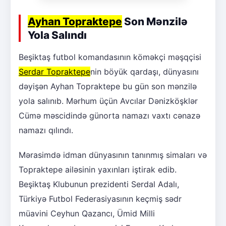
Ayhan Topraktepe
Son Mənzilə
Yola Salındı
Beşiktaş futbol komandasının köməkçi məşqçisi
Serdar Topraktepe
nin böyük qardaşı, dünyasını
dəyişən Ayhan Topraktepe bu gün son mənzilə
yola salınıb. Mərhum üçün Avcılar Dənizköşklər
Cümə məscidində günorta namazı vaxtı cənazə
namazı qılındı.
Mərasimdə idman dünyasının tanınmış simaları və
Topraktepe ailəsinin yaxınları iştirak edib.
Beşiktaş Klubunun prezidenti Serdal Adalı,
Türkiyə Futbol Federasiyasının keçmiş sədr
müavini Ceyhun Qazancı, Ümid Milli