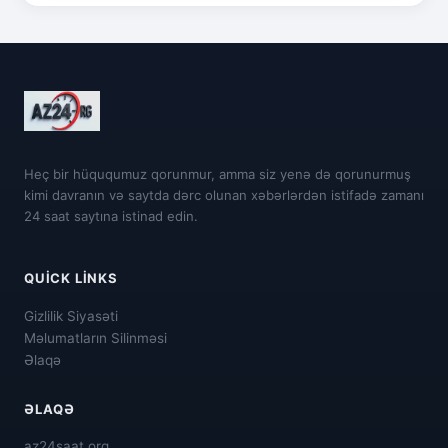
Heç bir hüququmuz qorunmur, amma siz yenə də qorunurmuş
kimi davranın və saytda dərc olunan xəbərlərdən istifadə zamanı
24 saat saytına istinad edin.
QUICK LINKS
Gizlilik Siyasəti
Məlumatların Silinməsi
Əlaqə
ƏLAQƏ
az24saat.org