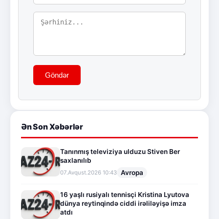
Göndər
Ən Son Xəbərlər
Tanınmış televiziya ulduzu Stiven Ber
saxlanılıb
Avropa
07.Avqust.2026 10:43
16 yaşlı rusiyalı tennisçi Kristina Lyutova
dünya reytinqində ciddi irəliləyişə imza
atdı