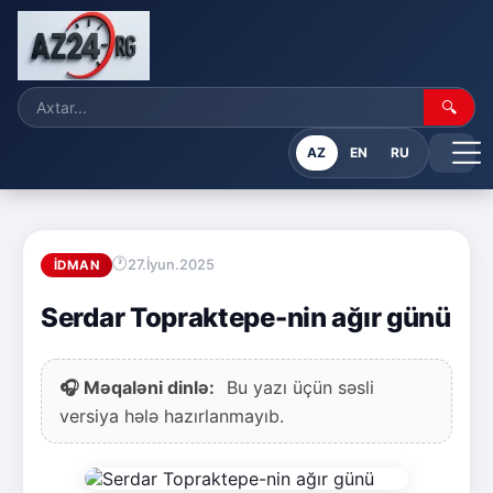
🔍
AZ
EN
RU
27.İyun.2025
İDMAN
Serdar Topraktepe-nin ağır günü
🎧 Məqaləni dinlə:
Bu yazı üçün səsli
versiya hələ hazırlanmayıb.