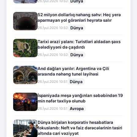
Dünya
26.İyul.2026 10:52
52 milyon dollarlıq nəhəng səhv: Heç yerə
aparmayan yol görənləri heyrətə salır
Dünya
26.İyul.2026 10:52
Tarixi ərazi yalanı: Turistləri aldadan şəxs
bələdiyyəni də çaşdırdı
Dünya
26.İyul.2026 10:52
And dağları yarılır: Argentina və Çili
arasında nəhəng tunel layihəsi
Dünya
26.İyul.2026 10:51
İspaniyada meşə yanğınları səbəbindən 19
min nəfər təxliyə olunub
Avropa
26.İyul.2026 10:51
Dünya birjaları korporativ hesabatlara
fokuslanıb: Neft və faiz dərəcələrinin təsiri
altında cari vəziyyət