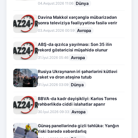
Dünya
04.Avqust.2026 11:06
Davina Makkol xərçənglə mübarizədən
sonra televiziya fəaliyyətinə fasilə verir
Avropa
03.Avqust.2026 00:59
ABŞ-da qızılca yayılması: Son 35 ilin
rekord göstəricisi müşahidə olunur
Avropa
31.İyul.2026 05:46
Rusiya Ukraynanın iri şəhərlərini kütləvi
raket və dron atəşinə tutub
Dünya
31.İyul.2026 03:09
BBVA-da kadr dəyişikliyi: Karlos Torres
rəhbərlikdə ciddi islahatlar aparır
Avropa
30.İyul.2026 09:33
Günəş panellərində gizli təhlükə: Yanğın
riski barədə xəbərdarlıq