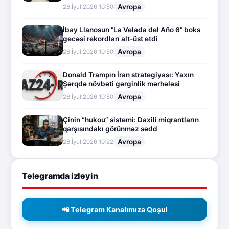
Avropa
26.İyul.2026 10:50
İbay Llanosun "La Velada del Año 6" boks
gecəsi rekordları alt-üst etdi
Avropa
26.İyul.2026 10:50
Donald Trampın İran strategiyası: Yaxın
Şərqdə növbəti gərginlik mərhələsi
Avropa
26.İyul.2026 10:50
Çinin “hukou” sistemi: Daxili miqrantların
qarşısındakı görünməz sədd
Avropa
26.İyul.2026 10:22
Telegramda izləyin
📲 Telegram Kanalımıza Qoşul