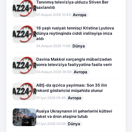
Tanınmış televiziya ulduzu Stiven Ber
saxlanılıb
Avropa
07.Avqust.2026 10:43
16 yaşlı rusiyalı tennisçi Kristina Lyutova
dünya reytinqində ciddi irəliləyişə imza
atdı
Dünya
04.Avqust.2026 11:06
Davina Makkol xərçənglə mübarizədən
sonra televiziya fəaliyyətinə fasilə verir
Avropa
03.Avqust.2026 00:59
ABŞ-da qızılca yayılması: Son 35 ilin
rekord göstəricisi müşahidə olunur
Avropa
31.İyul.2026 05:46
Rusiya Ukraynanın iri şəhərlərini kütləvi
raket və dron atəşinə tutub
Dünya
31.İyul.2026 03:09