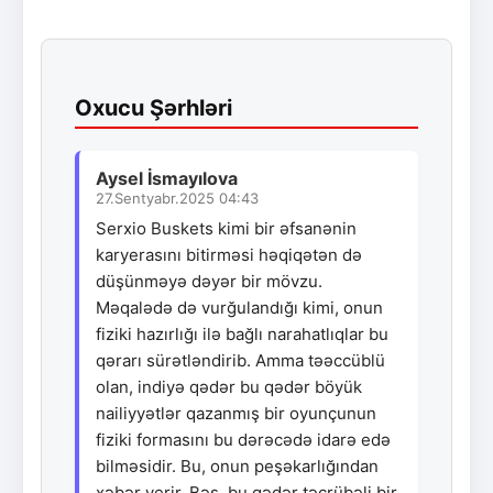
Oxucu Şərhləri
Aysel İsmayılova
27.Sentyabr.2025 04:43
Serxio Buskets kimi bir əfsanənin
karyerasını bitirməsi həqiqətən də
düşünməyə dəyər bir mövzu.
Məqalədə də vurğulandığı kimi, onun
fiziki hazırlığı ilə bağlı narahatlıqlar bu
qərarı sürətləndirib. Amma təəccüblü
olan, indiyə qədər bu qədər böyük
nailiyyətlər qazanmış bir oyunçunun
fiziki formasını bu dərəcədə idarə edə
bilməsidir. Bu, onun peşəkarlığından
xəbər verir. Bəs, bu qədər təcrübəli bir