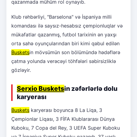
qazanmada mühüm rol oynayıb.
Klub rəhbərliyi, "Barselona" və İspaniya milli
komandası ilə saysız-hesabsız çempionluqlar və
mükafatlar qazanmış, futbol tarixinin ən yaxşı
orta sahə oyunçularından biri kimi qəbul edilən
Buskets
in mövsümün son bölümündə hədəflərə
çatma yolunda verəcəyi töhfələri səbirsizliklə
gözləyir.
Serxio Buskets
in zəfərlərlə dolu
karyerası
Buskets
karyerası boyunca 8 La Liqa, 3
Çempionlar Liqası, 3 FİFA Klublararası Dünya
Kuboku, 7 Copa del Rey, 3 UEFA Super Kuboku
və 7 İspaniya Super Kuboku qazanıb. 37 yaşlı