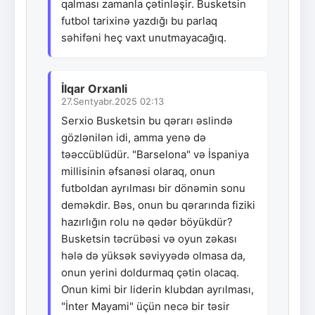
qalması zamanla çətinləşir. Busketsin
futbol tarixinə yazdığı bu parlaq
səhifəni heç vaxt unutmayacağıq.
İlqar Orxanli
27.Sentyabr.2025 02:13
Serxio Busketsin bu qərarı əslində
gözlənilən idi, amma yenə də
təəccüblüdür. "Barselona" və İspaniya
millisinin əfsanəsi olaraq, onun
futboldan ayrılması bir dönəmin sonu
deməkdir. Bəs, onun bu qərarında fiziki
hazırlığın rolu nə qədər böyükdür?
Busketsin təcrübəsi və oyun zəkası
hələ də yüksək səviyyədə olmasa da,
onun yerini doldurmaq çətin olacaq.
Onun kimi bir liderin klubdan ayrılması,
"İnter Mayami" üçün necə bir təsir