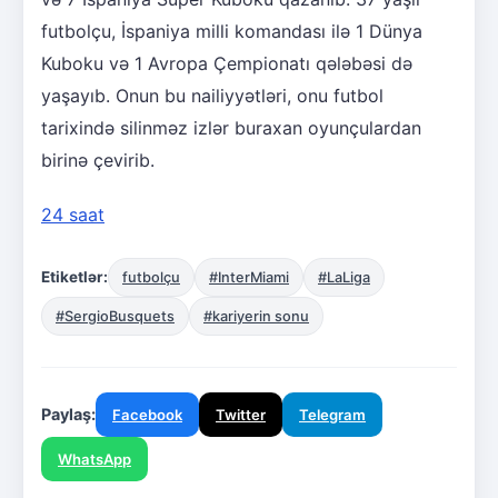
futbolçu, İspaniya milli komandası ilə 1 Dünya
Kuboku və 1 Avropa Çempionatı qələbəsi də
yaşayıb. Onun bu nailiyyətləri, onu futbol
tarixində silinməz izlər buraxan oyunçulardan
birinə çevirib.
24 saat
Etiketlər:
futbolçu
#InterMiami
#LaLiga
#SergioBusquets
#kariyerin sonu
Paylaş:
Facebook
Twitter
Telegram
WhatsApp