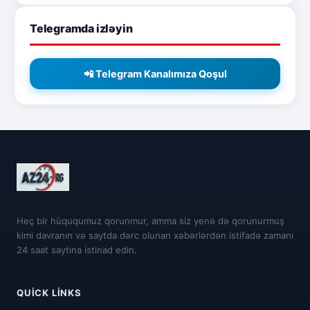
Telegramda izləyin
📲 Telegram Kanalımıza Qoşul
Heç bir hüququmuz qorunmur, amma siz yenə də qorunurmuş
kimi davranın və saytda dərc olunan xəbərlərdən istifadə zamanı
24 saat saytına istinad edin.
QUICK LINKS