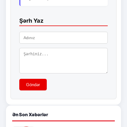
Şərh Yaz
Göndər
Ən Son Xəbərlər