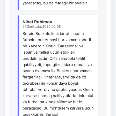
yaradacaq, bu da maraqlı bir sualdır.
Nihat Rəhimov
27.Sentyabr.2025 02:08
Serxio Buskets kimi bir əfsanənin
futbolu tərk etməsi hər zaman kədərli
bir xəbərdir. Onun "Barselona" və
İspaniya millisi üçün etdikləri
unudulmazdır. Orta sahədəki təhlil
qabiliyyəti, topu gözəl idarə etməsi və
oyunu oxuması ilə Buskets hər zaman
fərqlənirdi. "İnter Mayami"də də öz
təcrübəsi ilə komandaya böyük
töhfələr verdiyinə şübhə yoxdur. Onun
karyerası parlaq nailiyyətlərlə dolu olub
və futbol tarixində silinməz bir iz
buraxacaq. Bu möhtəşəm karyera üçün
təşəkkürlər, Serxio!