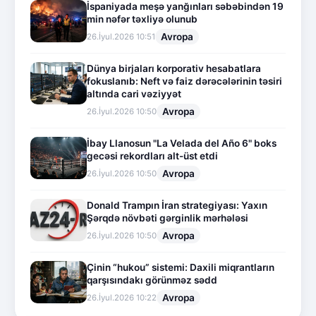
İspaniyada meşə yanğınları səbəbindən 19
min nəfər təxliyə olunub
Avropa
26.İyul.2026 10:51
Dünya birjaları korporativ hesabatlara
fokuslanıb: Neft və faiz dərəcələrinin təsiri
altında cari vəziyyət
Avropa
26.İyul.2026 10:50
İbay Llanosun "La Velada del Año 6" boks
gecəsi rekordları alt-üst etdi
Avropa
26.İyul.2026 10:50
Donald Trampın İran strategiyası: Yaxın
Şərqdə növbəti gərginlik mərhələsi
Avropa
26.İyul.2026 10:50
Çinin “hukou” sistemi: Daxili miqrantların
qarşısındakı görünməz sədd
Avropa
26.İyul.2026 10:22