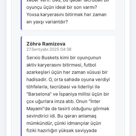
oyunçu üçün ideal bir son varmı?
Yoxsa karyerasını bitirmək hər zaman
ən yaxşı variantdır?
Zöhrə Ramizova
27.Sentyabr.2025 04:38
Serxio Buskets kimi bir oyunçunun
aktiv karyerasını bitirməsi, futbol
azarkeşləri üçün hər zaman xüsusi bir
hadisədir. O, orta sahədə oyuna verdiyi
töhfələrlə, təcrübəsi və liderliyi ilə
"Barselona" və İspaniya millisi üçün bir
çox uğurlara imza atıb. Onun "İnter
Mayami"də də təsirli olduğunu görmək
sevindirici idi. Bu qərarı anlamaq
mümkündür, çünki idmançılar üçün
fiziki hazırlığın yüksək səviyyədə