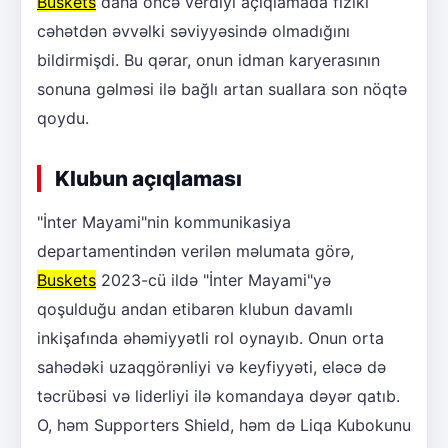
Buskets
daha öncə verdiyi açıqlamada fiziki
cəhətdən əvvəlki səviyyəsində olmadığını
bildirmişdi. Bu qərar, onun idman karyerasının
sonuna gəlməsi ilə bağlı artan suallara son nöqtə
qoydu.
Klubun açıqlaması
"İnter Mayami"nin kommunikasiya
departamentindən verilən məlumata görə,
Buskets
2023-cü ildə "İnter Mayami"yə
qoşulduğu andan etibarən klubun davamlı
inkişafında əhəmiyyətli rol oynayıb. Onun orta
sahədəki uzaqgörənliyi və keyfiyyəti, eləcə də
təcrübəsi və liderliyi ilə komandaya dəyər qatıb.
O, həm Supporters Shield, həm də Liqa Kubokunu