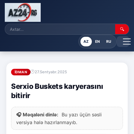
🔍
AZ
EN
RU
27.Sentyabr.2025
İDMAN
Serxio Buskets karyerasını
bitirir
🎧 Məqaləni dinlə:
Bu yazı üçün səsli
versiya hələ hazırlanmayıb.