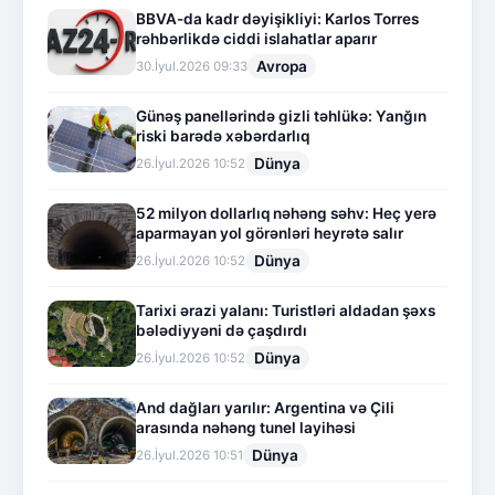
BBVA-da kadr dəyişikliyi: Karlos Torres
rəhbərlikdə ciddi islahatlar aparır
Avropa
30.İyul.2026 09:33
Günəş panellərində gizli təhlükə: Yanğın
riski barədə xəbərdarlıq
Dünya
26.İyul.2026 10:52
52 milyon dollarlıq nəhəng səhv: Heç yerə
aparmayan yol görənləri heyrətə salır
Dünya
26.İyul.2026 10:52
Tarixi ərazi yalanı: Turistləri aldadan şəxs
bələdiyyəni də çaşdırdı
Dünya
26.İyul.2026 10:52
And dağları yarılır: Argentina və Çili
arasında nəhəng tunel layihəsi
Dünya
26.İyul.2026 10:51