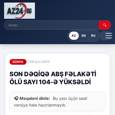
🔍
AZ
EN
RU
08.İyul.2025
DÜNYA
SON DƏQİQƏ ABŞ FƏLAKƏTİ
ÖLÜ SAYI 104-Ə YÜKSƏLDİ
🎧 Məqaləni dinlə:
Bu yazı üçün səsli
versiya hələ hazırlanmayıb.