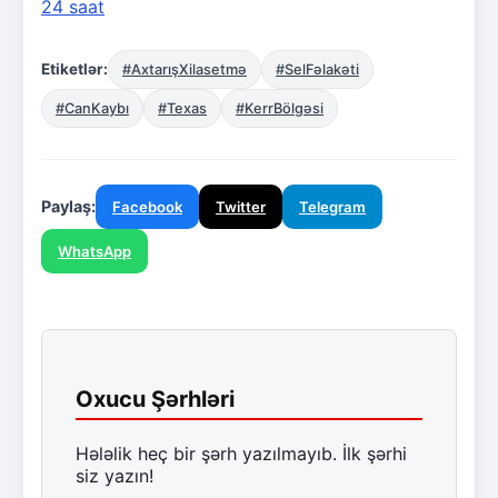
24 saat
Etiketlər:
#AxtarışXilasetmə
#SelFəlakəti
#CanKaybı
#Texas
#KerrBölgəsi
Paylaş:
Facebook
Twitter
Telegram
WhatsApp
Oxucu Şərhləri
Hələlik heç bir şərh yazılmayıb. İlk şərhi
siz yazın!