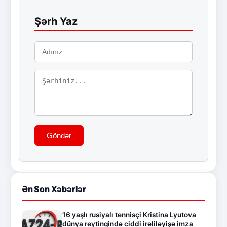
Şərh Yaz
Göndər
Ən Son Xəbərlər
16 yaşlı rusiyalı tennisçi Kristina Lyutova
dünya reytinqində ciddi irəliləyişə imza