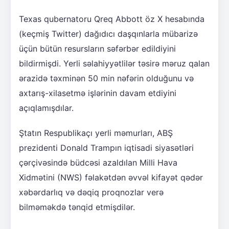
Texas qubernatoru Qreq Abbott öz X hesabında
(keçmiş Twitter) dağıdıcı daşqınlarla mübarizə
üçün bütün resursların səfərbər edildiyini
bildirmişdi. Yerli səlahiyyətlilər təsirə məruz qalan
ərazidə təxminən 50 min nəfərin olduğunu və
axtarış-xilasetmə işlərinin davam etdiyini
açıqlamışdılar.
Ştatın Respublikaçı yerli məmurları, ABŞ
prezidenti Donald Trampın iqtisadi siyasətləri
çərçivəsində büdcəsi azaldılan Milli Hava
Xidmətini (NWS) fəlakətdən əvvəl kifayət qədər
xəbərdarlıq və dəqiq proqnozlar verə
bilməməkdə tənqid etmişdilər.