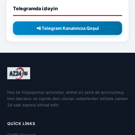
Telegramda izləyin
📲 Telegram Kanalımıza Qoşul
Heç bir hüququmuz qorunmur, amma siz yenə də qorunurmuş
kimi davranın və saytda dərc olunan xəbərlərdən istifadə zamanı
24 saat saytına istinad edin.
QUICK LINKS
Gizlilik Siyasəti