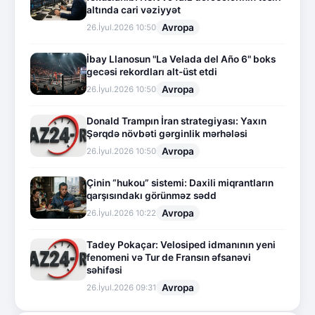
altında cari vəziyyət
Avropa
26.İyul.2026 10:50
İbay Llanosun "La Velada del Año 6" boks
gecəsi rekordları alt-üst etdi
Avropa
26.İyul.2026 10:50
Donald Trampın İran strategiyası: Yaxın
Şərqdə növbəti gərginlik mərhələsi
Avropa
26.İyul.2026 10:50
Çinin “hukou” sistemi: Daxili miqrantların
qarşısındakı görünməz sədd
Avropa
26.İyul.2026 10:22
Tadey Pokaçar: Velosiped idmanının yeni
fenomeni və Tur de Fransın əfsanəvi
səhifəsi
Avropa
26.İyul.2026 09:31