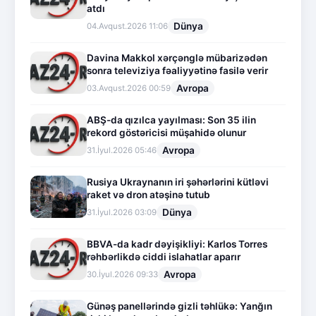
atdı
Dünya
04.Avqust.2026 11:06
Davina Makkol xərçənglə mübarizədən
sonra televiziya fəaliyyətinə fasilə verir
Avropa
03.Avqust.2026 00:59
ABŞ-da qızılca yayılması: Son 35 ilin
rekord göstəricisi müşahidə olunur
Avropa
31.İyul.2026 05:46
Rusiya Ukraynanın iri şəhərlərini kütləvi
raket və dron atəşinə tutub
Dünya
31.İyul.2026 03:09
BBVA-da kadr dəyişikliyi: Karlos Torres
rəhbərlikdə ciddi islahatlar aparır
Avropa
30.İyul.2026 09:33
Günəş panellərində gizli təhlükə: Yanğın