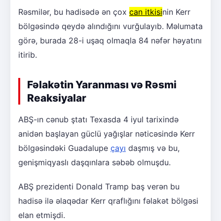
Rəsmilər, bu hadisədə ən çox
can itkisi
nin Kerr
bölgəsində qeydə alındığını vurğulayıb. Məlumata
görə, burada 28-i uşaq olmaqla 84 nəfər həyatını
itirib.
Fəlakətin Yaranması və Rəsmi
Reaksiyalar
ABŞ-ın cənub ştatı Texasda 4 iyul tarixində
anidən başlayan güclü yağışlar nəticəsində Kerr
bölgəsindəki Guadalupe
çayı
daşmış və bu,
genişmiqyaslı daşqınlara səbəb olmuşdu.
ABŞ prezidenti Donald Tramp baş verən bu
hadisə ilə əlaqədar Kerr qraflığını fəlakət bölgəsi
elan etmişdi.