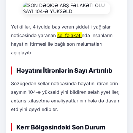
Yetkililər, 4 iyulda baş verən şiddətli yağışlar
nəticəsində yaranan
sel fəlakəti
ndə insanların
həyatını itirməsi ilə bağlı son məlumatları
açıqlayıb.
Həyatını İtirənlərin Sayı Artırılıb
Sözügedən sellər nəticəsində həyatını itirənlərin
sayının 104-ə yüksəldiyini bildirən səlahiyyətlilər,
axtarış-xilasetmə əməliyyatlarının hələ də davam
etdiyini qeyd ediblər.
Kerr Bölgəsindəki Son Durum