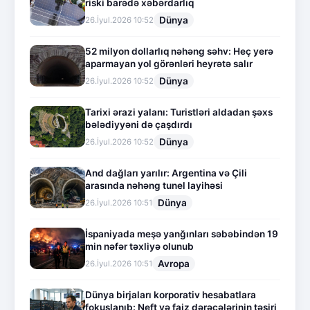
riski barədə xəbərdarlıq
Dünya
26.İyul.2026 10:52
52 milyon dollarlıq nəhəng səhv: Heç yerə
aparmayan yol görənləri heyrətə salır
Dünya
26.İyul.2026 10:52
Tarixi ərazi yalanı: Turistləri aldadan şəxs
bələdiyyəni də çaşdırdı
Dünya
26.İyul.2026 10:52
And dağları yarılır: Argentina və Çili
arasında nəhəng tunel layihəsi
Dünya
26.İyul.2026 10:51
İspaniyada meşə yanğınları səbəbindən 19
min nəfər təxliyə olunub
Avropa
26.İyul.2026 10:51
Dünya birjaları korporativ hesabatlara
fokuslanıb: Neft və faiz dərəcələrinin təsiri